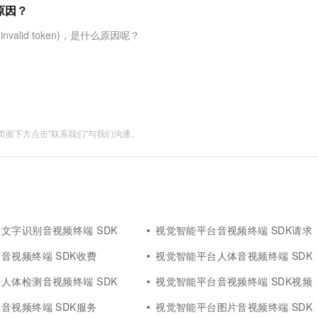
服务生态伙伴
视觉 Coding、空间感知、多模态思考等全面升级
1M上下文，专为长程任务能力而生
云工开物
原因？
企业应用
Works
Night Plan 支持 Qwen 3.8-Max
云原生大数据计算服务 MaxCompute
AI 办公
容器服务 Kub
NEW
Red Hat
30+ 款产品免费体验
Data Agent 驱动的一站式 Data+AI 开发治理平台
夜间 5 折，Qwen/Meoo/TokenPlan 客户专享
面向分析的企业级SaaS模式云数据仓库
AI智能应用
提供一站式管
科研合作
nvalid token)，是什么原因呢？
ERP
堂（旗舰版）
SUSE
智能客服
AI 应用构建
大模型原生
CRM
防护产品
2个月
自动承接线索
建站小程序
Qoder
大模型服务平台百炼-应用模版
OA 办公系统
HOT
NEW
面向真实软件
个人版上线、团队版降价；千问3.8-Max首发发尝鲜
丰富多元化的应用模版和解决方案
力提升
财税管理
模板建站
面下方点击"联系我们"与我们沟通。
万有无界
大模型服务平台百炼-智能体
400电话
定制建站
的模型效果
灵活可视化地构建企业级 Agent
方案
广告营销
模板小程序
秒悟
人工智能平台 PAI
定制小程序
云端极速 AI 
新一代 AI 视频生成模型，深度适配广告营销等场景
AI Native 的算法工程平台，一站式完成建模、训练、推理服务部署
APP 开发
文字识别音视频终端 SDK
视觉智能平台音视频终端 SDK请求
建站系统
音视频终端 SDK收费
视觉智能平台人体音视频终端 SDK
人体检测音视频终端 SDK
视觉智能平台音视频终端 SDK视频
AI 应用
10分钟微调：让0.6B模型媲美235B模
多模态数据信
型
依托云原生高可用架构,实现Dify私有化部署
音视频终端 SDK服务
视觉智能平台图片音视频终端 SDK
用1%尺寸在特定领域达到大模型90%以上效果