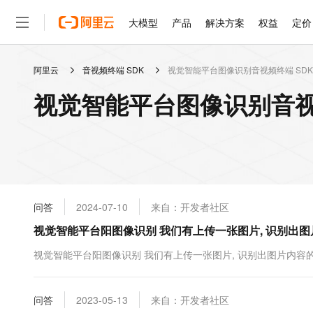
大模型
产品
解决方案
权益
定价
阿里云
音视频终端 SDK
视觉智能平台图像识别音视频终端 SD
大模型
产品
解决方案
权益
定价
云市场
伙伴
服务
了解阿里云
精选产品
精选解决方案
普惠上云
产品定价
精选商城
成为销售伙伴
售前咨询
为什么选择阿里云
千问AI平台
视觉智能平台图像识别音视
了解云产品的定价详情
大模型服务平台百炼
睿译宝，AI翻译排版一
普惠上云 官方力荐
分销伙伴
在线服务
网站建设
什么是云计算
大
大模型服务与应用平台
上传文档即自动完成翻译和
云服务器38元/年起，超
咨询伙伴
多端小程序
技术领先
云上成本管理
售后服务
轻量应用服务器
GLM-5.2：长任务时代
官方推荐返现计划
大模型
精选产品
精选解决方案
Salesforce 国际版订阅
稳定可靠
管理和优化成本
推荐新用户得奖励，单订单
销售伙伴合作计划
自助服务
友盟天域
安全合规
人工智能与机器学习
AI
文本生成
云数据库 RDS
Hermes Agent，打造
云工开物
无影生态合作计划
在线服务
问答
2024-07-10
来自：开发者社区
观测云
分析师报告
自主进化，持久记忆，越用
高校专属算力普惠，学生认
计算
互联网应用开发
Qwen3.8-Max
HOT
Salesforce On Alibaba C
工单服务
视觉智能平台阳图像识别 我们有上传一张图片, 识别出图
智能体时代全能旗舰模型
Tuya 物联网平台阿里云
研究报告与白皮书
人工智能平台 PAI
快速拥有专属 OpenClaw
大模
Consulting Partner 合
大数据
容器
免费试用
短信专区
一站式AI开发、训练和推
视觉智能平台阳图像识别 我们有上传一张图片, 识别出图片内容的
蓝凌 OA
Qwen3.7-Plus
AI 大模型销售与服务生
现代化应用
存储
天池大赛
能看、能想、能动手的多模
云解析DNS
解决方案免费试用 新老
电子合同
最高领取价值200元试用
安全
问答
网络与CDN
2023-05-13
来自：开发者社区
AI 算法大赛
Qwen3-VL-Plus
畅捷通