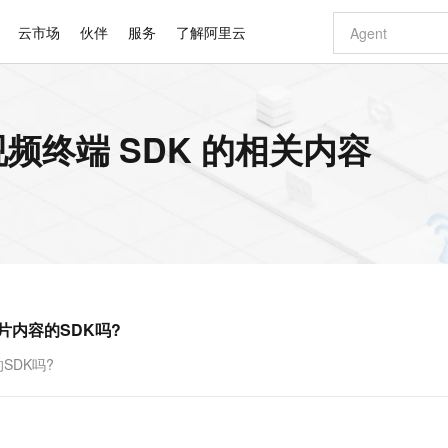
云市场
伙伴
服务
了解阿里云
K
AI 特惠
数据与 API
成为产品伙伴
企业增值服务
最佳实践
价格计算器
AI 场景体
基础软件
产品伙伴合
阿里云认证
市场活动
配置报价
大模型
频终端 SDK 的相关内容
自助选配和估算价格
步到位
智启 AI 普惠权益
产品生态集成认证中心
企业支持计划
云上春晚
域名与网站
Qwen Audio：打造专属 AI 语音助手
千问官方 MaaS 平台，为开发者和 Agent 而生，新用户赠送 1 亿 + tokens 额度
一句话生成原生
AI Coding
阿里云Maa
2026 阿里云
云服务器 E
为企业打
数据集
Windows
大模型认证
模型
NEW
NEW
格式还原
值低价云产品抢先购
至高享 1亿+免费 tokens，加速 Al 应用落地
提供智能易用的域名与建站服务
Qwen-Audio-3.0-Realtime 端到端实时语音角色扮演
输入一句话想法,
智能编程，一键
安全可靠、
产品生态伙伴
专家技术服务
云上奥运之旅
弹性计算合作
阿里云中企出
手机三要素
宝塔 Linux
全部认证
价格优势
开源旗舰模型
即刻拥有 DeepSeek-V4-Pro
阿里云 OPC 创新助力计划
千问大模型
一键部署幻兽
AI 电商营销
对象存储 O
大模型
产品生态伙伴工作台
企业增值服务台
云栖战略参考
云存储合作计
云栖大会
身份实名认证
CentOS
训练营
推动算力普惠，释放技术红利
最高返9万
真正可用的 1M 上下文,一次完成代码全链路开发
快速构建应用程序和网站，即刻迈出上云第一步
轻松解锁专属 DeepSeek-V4-Pro
至高百万元 Token 补贴，加速一人公司成长
多元化、高性能、安全可靠的大模型服务
一键购买专属
从图文生成到
云上的中国
数据库合作计
活动全景
短信
Docker
图片和
自进化智能体
5 分钟轻松部署专属 QwenPaw
Token Plan 模型订阅计划
数字证书管理服务（原SSL证书）
高效搭建 AI
AI 广告创作
无影云电脑
企业成长
NEW
HOT
信息公告
看见新力量
云网络合作计
OCR 文字识别
JAVA
越聪明
证享300元代金券
全托管，含MySQL、PostgreSQL、SQL Server、MariaDB多引擎
Qwen3.8-Max 首发尝鲜，限时加量 10 倍，夜间低至2折
实现全站HTTPS，呈现可信的WEB访问
从聊天伙伴进化为能主动干活的本地数字员工
图文、视频一
随时随地安
Kimi-K3
HappyHors
NEW
魔搭 Mode
loud
服务实践
官网公告
片内容的SDK吗?
Kimi 最新旗舰模型，长程编程与推理利器
让文字生成流
金融模力时刻
Salesforce O
版
发票查验
全能环境
Claude Code + GStack 打造工程团队
千问办公，限时限量积分加倍
Qoder
低代码高效构
AI 建站
短信服务
型
NEW
作计划
计划
创新中心
魔搭 ModelSc
健康状态
理服务
让AI从“聊天伙伴”进化为能干活的“数字员工”
安装技能 GStack，拥有专属 AI 工程团队
你的AI工作搭子，覆盖日常办公高频场景
面向真实软件的智能体编程平台
0 代码专业建
SDK吗?
客户案例
天气预报查询
操作系统
Deepseek-v4-pro
HappyHors
态合作计划
态智能体模型
旗舰 MoE 大模型，百万上下文与顶尖推理能力
图生视频，流
同享
万小智 AI 建站低至 15元/月
Qoder CN
AI 短剧/漫剧
云原生数据库 
快递物流查询
WordPress
成为服务伙
高校合作
点，立即开启云上创新
覆盖公网/内网、递归/权威、移动APP等全场景解析服务
送.CN域名，送备案服务码
基于千问大模型等，支持代码智能生成、研发智能问答
AI助力短剧
GLM-5.2
Wan2.7-T
Ubuntu