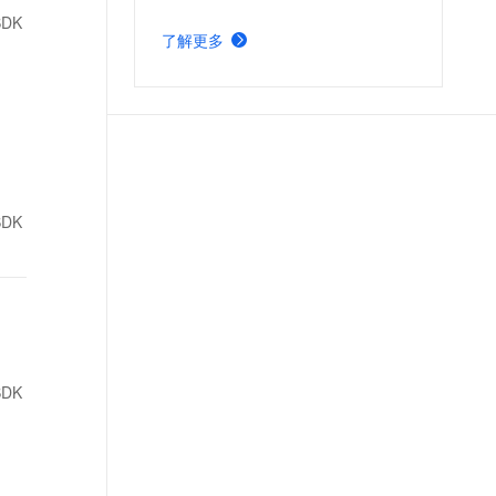
音视频解决方案。帮助您迅速构建丝
t.diy 一步搞定创意建站
构建大模型应用的安全防护体系
DK
滑播放体验、极致成本优化、视频内
通过自然语言交互简化开发流程,全栈开发支持
通过阿里云安全产品对 AI 应用进行安全防护
了解更多
容安全、全球业务合规、内容智能生
产的短剧平台。
DK
DK