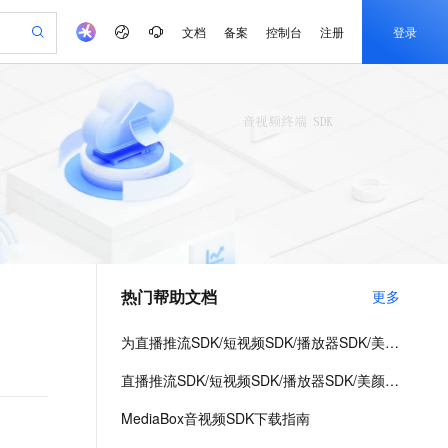
文档
备案
控制台
注册
登录
验
作计划
器
AI 活动
专业服务
服务伙伴合作计划
开发者社区
加入我们
产品动态
服务平台百炼
阿里云 OPC 创新助力计划
一站式生成采购清单，支持单品或批量购买
可编辑精美 PPT 文稿
S产品伙伴计划（繁花）
峰会
CS
造的大模型服务与应用开发平台
Agency Agents：拥有专属领域专家
AI 生产力先锋
Al MaaS 服务伙伴赋能合作
域名
博文
Careers
至高可申请百万元
Qwen3.8-Max 模型上线
 轻松生成专业的 PPT
开启高性价比 AI 编程新体验
弹性可伸缩的云计算服务
先锋实践拓展 AI 生产力的边界
多领域专家智能体,一键组建 AI 虚拟交付团队
Token 补贴，五大权
计划
海大会
伙伴信用分合作计划
商标
问答
社会招聘
益加速 OPC 成功
帕鲁游戏服务器
SS
HappyHorse 打造一站式影视创作平台
飞天发布时刻
HOT
Open Search 向量检索版支
划
备案
电子书
校园招聘
联机服务器，轻松开启游戏
视频创作，一键激活电商全链路生产力
稳定、安全、高性价比、高性能的云存储服务
所见，即是所愿
持视频检索 Pipeline 功能
可视化编排打通从文字构思到成片全链路闭环
更多支持
划
公司注册
镜像站
视频生成
语音识别与合成
 智能体与工作流应用
漫剧工坊：一站式动画创作平台
AI 实训营
应用身份服务 (IDaaS)
合作伙伴培训与认证
热门帮助文档
更多
划
上云迁移
站生成，高效打造优质广告素材
全接入的云上超级电脑
通过阿里云百炼高效搭建AI应用,助力高效开发
快速生产连贯的高质量长漫剧
从基础到进阶，Agent 创客手把手教你
OpenClaw 管理能力上线
e-1.1-T2V
Qwen3-TTS-Flash
lScope
我要反馈
查询合作伙伴
畅细腻的高质量视频
离线语音合成大模型，多语言方言自适应，低延迟高稳定
n Alibaba Cloud ISV 合作
代维服务
建企业门户网站
10 分钟搭建微信、支付宝小程序
为直播推流SDK/短视频SDK/播放器SDK/美颜特效SDK进行License授权
MaxCompute MaxFrame 提
创新加速
ope
登录合作伙伴管理后台
我要建议
站，无忧落地极速上线
以可视化方式快速构建移动和 PC 门户网站
国内短信简单易用，安全可靠，秒级触达，全球覆盖200+国家和地区。
高效部署网站，快速应用到小程序
供自动弹性内存功能
e-1.1-I2V
Cosyvoice-V3-Flash
直播推流SDK/短视频SDK/播放器SDK/美颜特效SDK License常见问题
安全
畅自然，细节丰富
高表现力语音合成大模型，语音克隆听感自然
我要投诉
PolarDB
上云场景组合购
Milvus 弹性伸缩功能新增节
伴
MediaBox音视频SDK下载指南
漫剧创作，剧本、分镜、视频高效生成
100%兼容MySQL、PostgreSQL，兼容Oracle，支持集中和分布式
覆盖90%+业务场景，专享组合折扣价
点支持范围
2V
VPN
Fun-ASR