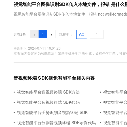
视觉智能平台图像识别SDK传入本地文件，报错 是什么
大数据开发治理平台 Data
AI 产品 免费试用
网络
安全
云开发大赛
Tableau 订阅
1亿+ 大模型 tokens 和 
视觉智能平台图像识别SDK传入本地文件，报错 not well-formed(i
可观测
入门学习赛
中间件
AI空中课堂在线直播课
云防火墙
140+云产品 免费试用
大模型服务
上云与迁云
云原生的云上边界网络安全
产品新客免费试用，最长1
数据库
生态解决方案
共有2条
<
1
>
跳转至：
GO
千问AI平台-Token Plan
企业出海
大模型ACA认证体验
大数据计算
助力企业全员 AI 认知与能
行业生态解决方案
更新时间 2024-07-11 10:01:20
政企业务
媒体服务
本页面内关键词为智能算法引擎基于机器学习所生成，如有任何问题，可在页
千问AI平台-模型体验
开发者生态解决方案
在线体验全尺寸、多种模态
企业服务与云通信
AI 开发和 AI 应用解决
Happy 系列大模型
域名与网站
音视频终端 SDK视觉智能平台相关内容
终端用户计算
视觉智能平台音视频终端 SDK方法
视觉智能平台
Serverless
大模型解决方案
视觉智能平台音视频终端 SDK代码
视觉智能平台
开发工具
视觉智能平台手势识别音视频终端 SDK
视觉智能平台
快速部署 Dify，高效搭建 
迁移与运维管理
视觉智能平台分割音视频终端 SDK示例代码
视觉智能平台