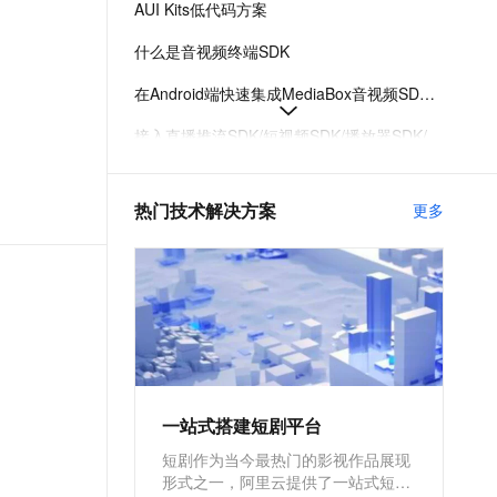
AUI Kits低代码方案
文戏情感细腻自然，动作戏激烈拳拳到肉，实现更强表演能力
支持中英文自由切换，具备更强的噪声鲁棒性
ernetes 版 ACK
云聚AI 严选权益
AI 原生数据库服务发布
SSL 证书
，一键激活高效办公新体验
理容器应用的 K8s 服务
精选AI产品，从模型到应用全链提效
Agent 数据网关
什么是音视频终端SDK
堡垒机
AI 用量加速计划
云原生数据库 PolarDB
在Android端快速集成MediaBox音视频SDK指南
应用
防火墙
、识别商机，让客服更高效、服务更出色。
新老同享，达量后返
Agentic Database 发布
接入直播推流SDK/短视频SDK/播放器SDK/美颜特效SDK License
千问办公
主机安全
NEW
的智能体编程平台
一站式AI生产力平台
MediaBox音视频SDK Demo体验
AI 应用及服务市场
热门技术解决方案
更多
伶鹊
AUI Kits低代码应用方案提供互动直播解决方案
企业级人与Agent协作平台，接入和调度多个数字员工
智能客服平台，对话机器人、对话分析、智能外呼
AI 应用
MediaBox音视频SDK计费项说明及购买方式
大模型服务平台百炼 - 全妙
大模型
应用创作平台
多模态内容创作工具，已接入 DeepSeek
自然语言处理
数据标注
机器学习
一站式搭建短剧平台
息提取
与 AI 智能体进行实时音视频通话
短剧作为当今最热门的影视作品展现
从文本、图片、视频中提取结构化的属性信息
构建支持视频理解的 AI 音视频实时通话应用
形式之一，阿里云提供了一站式短剧