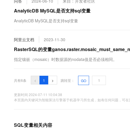
问答
2024-06-10
来自：开发者社区
10 分钟在聊天系统中增加
专有云
AnalyticDB MySQL是否支持sql变量
AnalyticDB MySQL是否支持sql变量
阿里云文档
2023-11-30
RasterSQL的变量ganos.raster.mosaic_must_sam
指定镶嵌（mosaic）时数据源的nodata值是否必须相同。
共有6条
<
1
>
跳转至：
GO
更新时间 2024-07-11 10:04:38
本页面内关键词为智能算法引擎基于机器学习所生成，如有任何问题，可在页
SQL变量相关内容