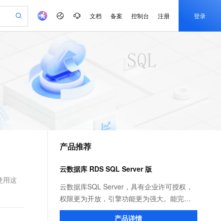
文档
备案
控制台
注册
登录
验
作计划
器
AI 活动
专业服务
服务伙伴合作计划
开发者社区
加入我们
产品动态
服务平台百炼
阿里云 OPC 创新助力计划
一站式生成采购清单，支持单品或批量购买
可编辑精美 PPT 文稿
S产品伙伴计划（繁花）
峰会
CS
造的大模型服务与应用开发平台
Agency Agents：拥有专属领域专家
AI 生产力先锋
Al MaaS 服务伙伴赋能合作
域名
博文
Careers
至高可申请百万元
Qwen3.8-Max 模型上线
 轻松生成专业的 PPT
开启高性价比 AI 编程新体验
弹性可伸缩的云计算服务
先锋实践拓展 AI 生产力的边界
多领域专家智能体,一键组建 AI 虚拟交付团队
Token 补贴，五大权
计划
海大会
伙伴信用分合作计划
商标
问答
社会招聘
益加速 OPC 成功
帕鲁游戏服务器
SS
HappyHorse 打造一站式影视创作平台
飞天发布时刻
HOT
Open Search 向量检索版支
划
备案
电子书
校园招聘
联机服务器，轻松开启游戏
视频创作，一键激活电商全链路生产力
稳定、安全、高性价比、高性能的云存储服务
所见，即是所愿
持视频检索 Pipeline 功能
可视化编排打通从文字构思到成片全链路闭环
更多支持
划
公司注册
镜像站
视频生成
语音识别与合成
 智能体与工作流应用
漫剧工坊：一站式动画创作平台
AI 实训营
应用身份服务 (IDaaS)
合作伙伴培训与认证
产品推荐
划
上云迁移
站生成，高效打造优质广告素材
全接入的云上超级电脑
通过阿里云百炼高效搭建AI应用,助力高效开发
快速生产连贯的高质量长漫剧
从基础到进阶，Agent 创客手把手教你
OpenClaw 管理能力上线
e-1.1-T2V
Qwen3-TTS-Flash
lScope
我要反馈
查询合作伙伴
畅细腻的高质量视频
离线语音合成大模型，多语言方言自适应，低延迟高稳定
n Alibaba Cloud ISV 合作
代维服务
建企业门户网站
10 分钟搭建微信、支付宝小程序
云数据库 RDS SQL Server 版
MaxCompute MaxFrame 提
创新加速
ope
登录合作伙伴管理后台
我要建议
站，无忧落地极速上线
以可视化方式快速构建移动和 PC 门户网站
国内短信简单易用，安全可靠，秒级触达，全球覆盖200+国家和地区。
高效部署网站，快速应用到小程序
供自动弹性内存功能
使用这
e-1.1-I2V
Cosyvoice-V3-Flash
云数据库SQL Server，具有企业许可授权，
安全
畅自然，细节丰富
高表现力语音合成大模型，语音克隆听感自然
我要投诉
PolarDB
权限更为开放，引擎功能更为强大。能完美
上云场景组合购
Milvus 弹性伸缩功能新增节
伴
漫剧创作，剧本、分镜、视频高效生成
100%兼容MySQL、PostgreSQL，兼容Oracle，支持集中和分布式
覆盖90%+业务场景，专享组合折扣价
点支持范围
支持Windows平台的.NET架构，支持复杂
2V
VPN
Fun-ASR
产品详情