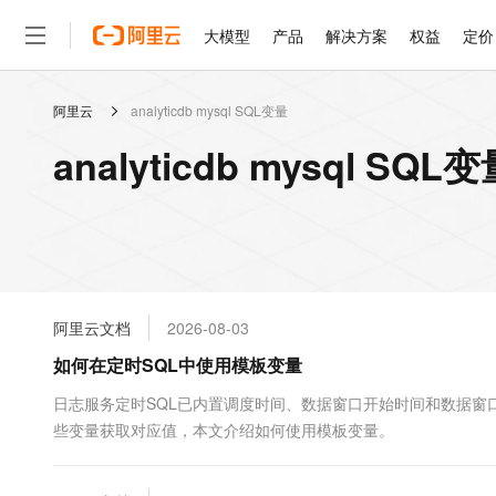
大模型
产品
解决方案
权益
定价
阿里云
analyticdb mysql SQL变量
大模型
产品
解决方案
权益
定价
云市场
伙伴
服务
了解阿里云
精选产品
精选解决方案
普惠上云
产品定价
精选商城
成为销售伙伴
售前咨询
为什么选择阿里云
千问AI平台
analyticdb mysql S
了解云产品的定价详情
大模型服务平台百炼
睿译宝，AI翻译排版一
普惠上云 官方力荐
分销伙伴
在线服务
网站建设
什么是云计算
大
大模型服务与应用平台
上传文档即自动完成翻译和
云服务器38元/年起，超
咨询伙伴
多端小程序
技术领先
云上成本管理
售后服务
轻量应用服务器
GLM-5.2：长任务时代
官方推荐返现计划
大模型
精选产品
精选解决方案
Salesforce 国际版订阅
稳定可靠
管理和优化成本
推荐新用户得奖励，单订单
销售伙伴合作计划
自助服务
友盟天域
安全合规
人工智能与机器学习
AI
文本生成
云数据库 RDS
Hermes Agent，打造
云工开物
无影生态合作计划
在线服务
阿里云文档
2026-08-03
观测云
分析师报告
自主进化，持久记忆，越用
高校专属算力普惠，学生认
计算
互联网应用开发
Qwen3.8-Max
HOT
Salesforce On Alibaba C
工单服务
如何在定时SQL中使用模板变量
智能体时代全能旗舰模型
Tuya 物联网平台阿里云
研究报告与白皮书
人工智能平台 PAI
快速拥有专属 OpenClaw
大模
Consulting Partner 合
大数据
容器
免费试用
短信专区
一站式AI开发、训练和推
日志服务定时SQL已内置调度时间、数据窗口开始时间和数据窗
蓝凌 OA
Qwen3.7-Plus
AI 大模型销售与服务生
现代化应用
些变量获取对应值，本文介绍如何使用模板变量。
存储
天池大赛
能看、能想、能动手的多模
云解析DNS
解决方案免费试用 新老
电子合同
最高领取价值200元试用
安全
网络与CDN
AI 算法大赛
Qwen3-VL-Plus
畅捷通