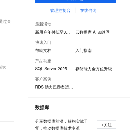
SQL查询，性能优秀，并有强大的可视化管
文戏情感细腻自然，动作戏激烈拳拳到肉，实现更强表演能力
支持中英文自由切换，具备更强的噪声鲁棒性
ernetes 版 ACK
云聚AI 严选权益
AI 原生数据库服务发布
SSL 证书
理工具，帮助您轻松管理数据。
管理控制台
在线咨询
，一键激活高效办公新体验
理容器应用的 K8s 服务
精选AI产品，从模型到应用全链提效
Agent 数据网关
堡垒机
，通过查
AI 用量加速计划
云原生数据库 PolarDB
最新活动
应用
防火墙
、识别商机，让客服更高效、服务更出色。
新老同享，达量后返
Agentic Database 发布
新用户年付低至3折起
云数据库 AI 加速季
千问办公
主机安全
NEW
快速入门
的智能体编程平台
一站式AI生产力平台
帮助文档
入门指南
AI 应用及服务市场
伶鹊
产品动态
企业级人与Agent协作平台，接入和调度多个数字员工
智能客服平台，对话机器人、对话分析、智能外呼
里设
AI 应用
SQL Server 2025 版本发布
存储能力全方位升级
大模型服务平台百炼 - 全妙
大模型
客户案例
应用创作平台
多模态内容创作工具，已接入 DeepSeek
RDS 助力巴黎奥运会系统稳定运行
自然语言处理
数据标注
数据库
机器学习
息提取
与 AI 智能体进行实时音视频通话
分享数据库前沿，解构实战干
从文本、图片、视频中提取结构化的属性信息
构建支持视频理解的 AI 音视频实时通话应用
+关注
货，推动数据库技术变革