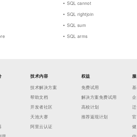
SQL cannot
SQL rightjoin
SQL sum
ore
SQL arms
价
技术内容
权益
服
技术解决方案
免费试用
基
帮助文档
解决方案免费试用
企
开发者社区
高校计划
迁
天池大赛
推荐返现计划
官
器
阿里云认证
健
管理
信