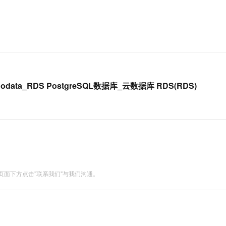
一个 AI 助手
超强辅助，Bol
即刻拥有 DeepSeek-R1 满血版
在企业官网、通讯软件中为客户提供 AI 客服
多种方案随心选，轻松解锁专属 DeepSeek
e_nodata_RDS PostgreSQL数据库_云数据库 RDS(RDS)
面下方点击"联系我们"与我们沟通。