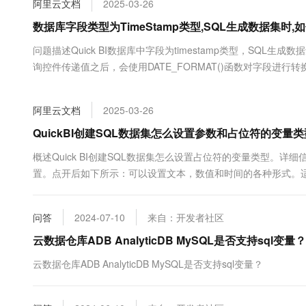
阿里云文档
2025-03-26
大数据开发治理平台 Data
AI 产品 免费试用
网络
安全
云开发大赛
Tableau 订阅
数据库字段类型为TimeStamp类型,SQL生成数据集时
1亿+ 大模型 tokens 和 
可观测
入门学习赛
中间件
AI空中课堂在线直播课
问题描述Quick BI数据库中字段为timestamp类型，SQL
云防火墙
140+云产品 免费试用
大模型服务
询控件传递值之后，会使用DATE_FORMAT()函数对字段进行转换，解
上云与迁云
云原生的云上边界网络安全
产品新客免费试用，最长1
数据库
生态解决方案
千问AI平台-Token Plan
企业出海
大模型ACA认证体验
大数据计算
阿里云文档
2025-03-26
助力企业全员 AI 认知与能
行业生态解决方案
政企业务
媒体服务
千问AI平台-模型体验
QuickBI创建SQL数据集怎么设置参数和占位符的变量类
开发者生态解决方案
在线体验全尺寸、多种模态
企业服务与云通信
概述Quick BI创建SQL数据集怎么设置占位符的变量类型。
AI 开发和 AI 应用解决
置。点开后如下所示：可以设置文本，数值和时间的各种形式。适用于Q
Happy 系列大模型
域名与网站
终端用户计算
问答
2024-07-10
来自：开发者社区
Serverless
云数据仓库ADB AnalyticDB MySQL是否支持sql变量？
大模型解决方案
云数据仓库ADB AnalyticDB MySQL是否支持sql变量？
开发工具
快速部署 Dify，高效搭建 
迁移与运维管理