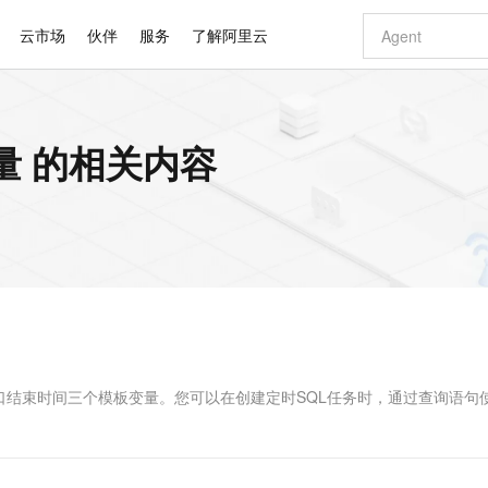
云市场
伙伴
服务
了解阿里云
AI 特惠
数据与 API
成为产品伙伴
企业增值服务
最佳实践
价格计算器
AI 场景体
基础软件
产品伙伴合
阿里云认证
市场活动
配置报价
大模型
QL变量 的相关内容
自助选配和估算价格
步到位
智启 AI 普惠权益
产品生态集成认证中心
企业支持计划
云上春晚
域名与网站
Qwen Audio：打造专属 AI 语音助手
千问官方 MaaS 平台，为开发者和 Agent 而生，新用户赠送 1 亿 + tokens 额度
一句话生成原生
AI Coding
阿里云Maa
2026 阿里云
云服务器 E
为企业打
数据集
Windows
大模型认证
模型
NEW
NEW
格式还原
值低价云产品抢先购
至高享 1亿+免费 tokens，加速 Al 应用落地
提供智能易用的域名与建站服务
Qwen-Audio-3.0-Realtime 端到端实时语音角色扮演
输入一句话想法,
智能编程，一键
安全可靠、
产品生态伙伴
专家技术服务
云上奥运之旅
弹性计算合作
阿里云中企出
手机三要素
宝塔 Linux
全部认证
价格优势
开源旗舰模型
即刻拥有 DeepSeek-V4-Pro
阿里云 OPC 创新助力计划
千问大模型
一键部署幻兽
AI 电商营销
对象存储 O
大模型
产品生态伙伴工作台
企业增值服务台
云栖战略参考
云存储合作计
云栖大会
身份实名认证
CentOS
训练营
推动算力普惠，释放技术红利
最高返9万
真正可用的 1M 上下文,一次完成代码全链路开发
快速构建应用程序和网站，即刻迈出上云第一步
轻松解锁专属 DeepSeek-V4-Pro
至高百万元 Token 补贴，加速一人公司成长
多元化、高性能、安全可靠的大模型服务
一键购买专属
从图文生成到
云上的中国
数据库合作计
活动全景
短信
Docker
图片和
自进化智能体
5 分钟轻松部署专属 QwenPaw
Token Plan 模型订阅计划
数字证书管理服务（原SSL证书）
高效搭建 AI
AI 广告创作
无影云电脑
企业成长
NEW
HOT
信息公告
看见新力量
云网络合作计
OCR 文字识别
JAVA
越聪明
证享300元代金券
全托管，含MySQL、PostgreSQL、SQL Server、MariaDB多引擎
Qwen3.8-Max 首发尝鲜，限时加量 10 倍，夜间低至2折
实现全站HTTPS，呈现可信的WEB访问
从聊天伙伴进化为能主动干活的本地数字员工
图文、视频一
随时随地安
Kimi-K3
HappyHors
NEW
魔搭 Mode
loud
服务实践
官网公告
Kimi 最新旗舰模型，长程编程与推理利器
让文字生成流
金融模力时刻
Salesforce O
版
发票查验
全能环境
Claude Code + GStack 打造工程团队
千问办公，限时限量积分加倍
Qoder
低代码高效构
AI 建站
短信服务
型
NEW
作计划
计划
创新中心
魔搭 ModelSc
健康状态
理服务
让AI从“聊天伙伴”进化为能干活的“数字员工”
安装技能 GStack，拥有专属 AI 工程团队
你的AI工作搭子，覆盖日常办公高频场景
面向真实软件的智能体编程平台
0 代码专业建
口结束时间三个模板变量。您可以在创建定时SQL任务时，通过查询语句
客户案例
天气预报查询
操作系统
Deepseek-v4-pro
HappyHors
态合作计划
态智能体模型
旗舰 MoE 大模型，百万上下文与顶尖推理能力
图生视频，流
同享
万小智 AI 建站低至 15元/月
Qoder CN
AI 短剧/漫剧
云原生数据库 
快递物流查询
WordPress
成为服务伙
高校合作
点，立即开启云上创新
覆盖公网/内网、递归/权威、移动APP等全场景解析服务
送.CN域名，送备案服务码
基于千问大模型等，支持代码智能生成、研发智能问答
AI助力短剧
GLM-5.2
Wan2.7-T
Ubuntu