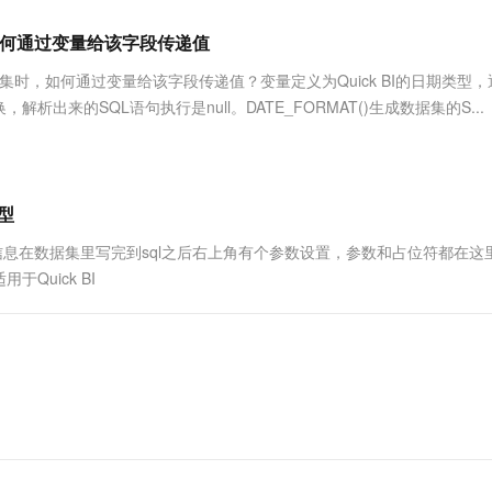
服务生态伙伴
视觉 Coding、空间感知、多模态思考等全面升级
1M上下文，专为长程任务能力而生
云工开物
企业应用
Works
Night Plan 支持 Qwen 3.8-Max
云原生大数据计算服务 MaxCompute
AI 办公
容器服务 Kub
NEW
Red Hat
,如何通过变量给该字段传递值
30+ 款产品免费体验
Data Agent 驱动的一站式 Data+AI 开发治理平台
夜间 5 折，Qwen/Meoo/TokenPlan 客户专享
面向分析的企业级SaaS模式云数据仓库
AI智能应用
提供一站式管
科研合作
ERP
堂（旗舰版）
SUSE
生成数据集时，如何通过变量给该字段传递值？变量定义为Quick BI的日期类型
智能客服
AI 应用构建
大模型原生
CRM
析出来的SQL语句执行是null。DATE_FORMAT()生成数据集的S...
防护产品
2个月
自动承接线索
建站小程序
Qoder
大模型服务平台百炼-应用模版
OA 办公系统
HOT
NEW
面向真实软件
个人版上线、团队版降价；千问3.8-Max首发发尝鲜
丰富多元化的应用模版和解决方案
力提升
财税管理
模板建站
万有无界
大模型服务平台百炼-智能体
型
400电话
定制建站
的模型效果
灵活可视化地构建企业级 Agent
详细信息在数据集里写完到sql之后右上角有个参数设置，参数和占位符都在这
方案
广告营销
模板小程序
uick BI
秒悟
人工智能平台 PAI
定制小程序
云端极速 AI 
新一代 AI 视频生成模型，深度适配广告营销等场景
AI Native 的算法工程平台，一站式完成建模、训练、推理服务部署
APP 开发
建站系统
AI 应用
10分钟微调：让0.6B模型媲美235B模
多模态数据信
型
依托云原生高可用架构,实现Dify私有化部署
用1%尺寸在特定领域达到大模型90%以上效果