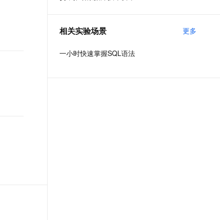
t.diy 一步搞定创意建站
构建大模型应用的安全防护体系
通过自然语言交互简化开发流程,全栈开发支持
通过阿里云安全产品对 AI 应用进行安全防护
相关实验场景
更多
一小时快速掌握SQL语法