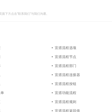
一个 AI 助手
超强辅助，Bol
即刻拥有 DeepSeek-R1 满血版
在企业官网、通讯软件中为客户提供 AI 客服
多种方案随心选，轻松解锁专属 DeepSeek
面下方点击"联系我们"与我们沟通。
程
宜搭流程选项
回
宜搭流程节点
称
宜搭流程部门
息
宜搭流程连接器
限
宜搭流程按钮
表单
宜搭功能流程
值
宜搭流程规则
本
宜搭流程返回值