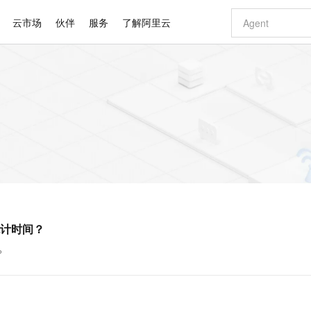
云市场
伙伴
服务
了解阿里云
AI 特惠
数据与 API
成为产品伙伴
企业增值服务
最佳实践
价格计算器
AI 场景体
基础软件
产品伙伴合
阿里云认证
市场活动
配置报价
大模型
自助选配和估算价格
新方式
睿译宝，AI翻译排版一步到位
智启 AI 普惠权益
产品生态集成认证中心
企业支持计划
云上春晚
域名与网站
千问官方 MaaS 平台，为开发者和 Agent 而生，新用户赠送 1 亿 + tokens 额度
Qwen Aud
AI Coding
阿里云Maa
2026 阿里云
云服务器 E
为企业打
数据集
Windows
大模型认证
模型
NEW
NEW
交付可用成果
值低价云产品抢先购
上传文档即自动完成翻译和格式还原
至高享 1亿+免费 tokens，加速 Al 应用落地
提供智能易用的域名与建站服务
智能编程，一键
安全可靠、
产品生态伙伴
专家技术服务
云上奥运之旅
弹性计算合作
阿里云中企出
手机三要素
宝塔 Linux
全部认证
价格优势
有专属领域专家
GLM-5.2：长任务时代开源旗舰模型
阿里云 OPC 创新助力计划
千问大模型
即刻拥有 DeepS
AI 电商营销
对象存储 O
大模型
产品生态伙伴工作台
企业增值服务台
云栖战略参考
云存储合作计
云栖大会
身份实名认证
CentOS
训练营
推动算力普惠，释放技术红利
最高返9万
多领域专家智能体,一键组建 AI 虚拟交付团队
快速构建应用程序和网站，即刻迈出上云第一步
至高百万元 Token 补贴，加速一人公司成长
多元化、高性能、安全可靠的大模型服务
真正可用的 1M 上下文,一次完成代码全链路开发
轻松解锁专属 Dee
从图文生成到
云上的中国
数据库合作计
活动全景
短信
Docker
图片和
站式影视创作平台
Hermes Agent，打造自进化智能体
Token Plan 模型订阅计划
数字证书管理服务（原SSL证书）
5 分钟轻松部署
AI 广告创作
无影云电脑
企业成长
NEW
信息公告
看见新力量
云网络合作计
OCR 文字识别
JAVA
证享300元代金券
可视化编排打通从文字构思到成片全链路闭环
全托管，含MySQL、PostgreSQL、SQL Server、MariaDB多引擎
自主进化，持久记忆，越用越聪明
Qwen3.8-Max 首发尝鲜，限时加量 10 倍，夜间低至2折
实现全站HTTPS，呈现可信的WEB访问
图文、视频一
随时随地安
Kimi-K3
HappyHors
NEW
魔搭 Mode
loud
服务实践
官网公告
计时间？
Kimi 最新旗舰模型，长程编程与推理利器
让文字生成流
金融模力时刻
Salesforce O
版
发票查验
全能环境
Claude Code + GStack 打造工程团队
千问办公，限时限量积分加倍
Qoder
低代码高效构
AI 建站
短信服务
型
NEW
作计划
计划
创新中心
魔搭 ModelSc
健康状态
理服务
让AI从“聊天伙伴”进化为能干活的“数字员工”
安装技能 GStack，拥有专属 AI 工程团队
你的AI工作搭子，覆盖日常办公高频场景
面向真实软件的智能体编程平台
0 代码专业建
？
客户案例
天气预报查询
操作系统
Deepseek-v4-pro
HappyHors
态合作计划
态智能体模型
旗舰 MoE 大模型，百万上下文与顶尖推理能力
图生视频，流
同享
万小智 AI 建站低至 15元/月
Qoder CN
AI 短剧/漫剧
云原生数据库 
快递物流查询
WordPress
成为服务伙
高校合作
点，立即开启云上创新
覆盖公网/内网、递归/权威、移动APP等全场景解析服务
送.CN域名，送备案服务码
基于千问大模型等，支持代码智能生成、研发智能问答
AI助力短剧
GLM-5.2
Wan2.7-T
Ubuntu