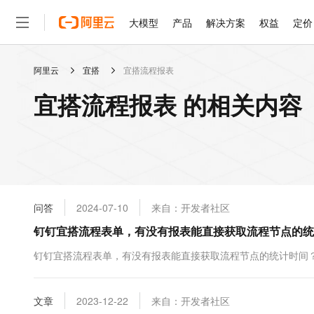
大模型
产品
解决方案
权益
定价
阿里云
宜搭
宜搭流程报表
大模型
产品
解决方案
权益
定价
云市场
伙伴
服务
了解阿里云
精选产品
精选解决方案
普惠上云
产品定价
精选商城
成为销售伙伴
售前咨询
为什么选择阿里云
千问AI平台
宜搭流程报表 的相关内容
了解云产品的定价详情
大模型服务平台百炼
千问办公，解锁你的工作
普惠上云 官方力荐
分销伙伴
在线服务
网站建设
什么是云计算
大
大模型服务与应用平台
企业级Agent产品，直接
云服务器38元/年起，超
咨询伙伴
多端小程序
技术领先
云上成本管理
售后服务
轻量应用服务器
Agency Agents：拥
官方推荐返现计划
大模型
精选产品
精选解决方案
Salesforce 国际版订阅
稳定可靠
管理和优化成本
推荐新用户得奖励，单订单
销售伙伴合作计划
自助服务
友盟天域
安全合规
人工智能与机器学习
AI
文本生成
云数据库 RDS
HappyHorse 打造一
云工开物
无影生态合作计划
在线服务
问答
2024-07-10
来自：开发者社区
观测云
分析师报告
高校专属算力普惠，学生认
计算
互联网应用开发
Qwen3.8-Max
HOT
Salesforce On Alibaba C
工单服务
钉钉宜搭流程表单，有没有报表能直接获取流程节点的统
智能体时代全能旗舰模型
Tuya 物联网平台阿里云
研究报告与白皮书
人工智能平台 PAI
快速拥有专属 OpenClaw
大模
Consulting Partner 合
大数据
容器
免费试用
短信专区
一站式AI开发、训练和推
钉钉宜搭流程表单，有没有报表能直接获取流程节点的统计时间
蓝凌 OA
Qwen3.7-Plus
AI 大模型销售与服务生
现代化应用
存储
天池大赛
能看、能想、能动手的多模
云解析DNS
解决方案免费试用 新老
电子合同
最高领取价值200元试用
安全
文章
网络与CDN
2023-12-22
来自：开发者社区
AI 算法大赛
Qwen3-VL-Plus
畅捷通