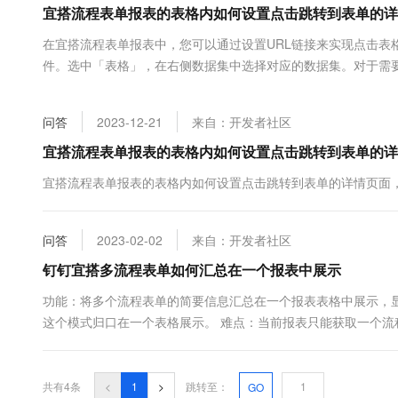
宜搭流程表单报表的表格内如何设置点击跳转到表单的详
大数据开发治理平台 Data
AI 产品 免费试用
网络
安全
云开发大赛
Tableau 订阅
1亿+ 大模型 tokens 和 
在宜搭流程表单报表中，您可以通过设置URL链接来实现点击表
可观测
入门学习赛
中间件
AI空中课堂在线直播课
件。选中「表格」，在右侧数据集中选择对应的数据集。对于需
云防火墙
140+云产品 免费试用
大模型服务
段。在“跳转到URL”选项中，您可以选择打开新...
上云与迁云
云原生的云上边界网络安全
产品新客免费试用，最长1
数据库
生态解决方案
千问AI平台-Token Plan
问答
2023-12-21
来自：开发者社区
企业出海
大模型ACA认证体验
大数据计算
助力企业全员 AI 认知与能
行业生态解决方案
宜搭流程表单报表的表格内如何设置点击跳转到表单的详
政企业务
媒体服务
千问AI平台-模型体验
开发者生态解决方案
宜搭流程表单报表的表格内如何设置点击跳转到表单的详情页面
在线体验全尺寸、多种模态
企业服务与云通信
AI 开发和 AI 应用解决
Happy 系列大模型
域名与网站
问答
2023-02-02
来自：开发者社区
钉钉宜搭多流程表单如何汇总在一个报表中展示
终端用户计算
功能：将多个流程表单的简要信息汇总在一个报表表格中展示，
Serverless
大模型解决方案
这个模式归口在一个表格展示。 难点：当前报表只能获取一个流
程的状态
开发工具
快速部署 Dify，高效搭建 
迁移与运维管理
共有4条
<
1
>
跳转至：
GO