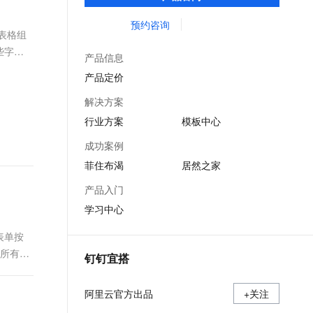
过简单的拖拽、配置，即可完成业务应用的
文戏情感细腻自然，动作戏激烈拳拳到肉，实现更强表演能力
支持中英文自由切换，具备更强的噪声鲁棒性
ernetes 版 ACK
云聚AI 严选权益
AI 原生数据库服务发布
SSL 证书
搭建，让企业、政府、教育机构等组织上云
预约咨询
，一键激活高效办公新体验
理容器应用的 K8s 服务
精选AI产品，从模型到应用全链提效
Agent 数据网关
表格组
更简单。
堡垒机
些字
AI 用量加速计划
云原生数据库 PolarDB
产品信息
应用
防火墙
、识别商机，让客服更高效、服务更出色。
新老同享，达量后返
Agentic Database 发布
产品定价
千问办公
主机安全
NEW
解决方案
的智能体编程平台
一站式AI生产力平台
行业方案
模板中心
AI 应用及服务市场
伶鹊
成功案例
企业级人与Agent协作平台，接入和调度多个数字员工
智能客服平台，对话机器人、对话分析、智能外呼
AI 应用
菲住布渴
居然之家
大模型服务平台百炼 - 全妙
大模型
产品入门
应用创作平台
多模态内容创作工具，已接入 DeepSeek
学习中心
自然语言处理
数据标注
表单按
示所有流
钉钉宜搭
机器学习
息提取
与 AI 智能体进行实时音视频通话
阿里云官方出品
从文本、图片、视频中提取结构化的属性信息
+关注
构建支持视频理解的 AI 音视频实时通话应用