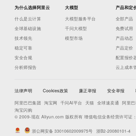
为什么选择阿里云
大模型
产品和定
什么是云计算
大模型服务平台
全部产品
全球基础设施
千问大模型
免费试用
技术领先
模型市场
产品动态
稳定可靠
产品定价
安全合规
配置报价
分析师报告
云上成本
法律声明
Cookies政策
廉正举报
安全举报
阿里巴巴集团
淘宝网
千问AI平台
天猫
全球速卖通
阿里巴
淘宝闪购
© 2009-现在 Aliyun.com 版权所有 增值电信业务经营许可证
浙公网安备 33010602009975号
浙B2-20080101-4