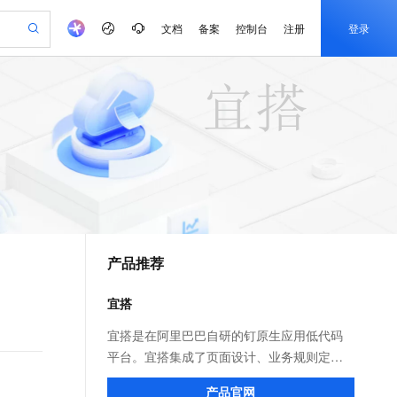
文档
备案
控制台
注册
登录
验
作计划
器
AI 活动
专业服务
服务伙伴合作计划
开发者社区
加入我们
产品动态
服务平台百炼
阿里云 OPC 创新助力计划
一站式生成采购清单，支持单品或批量购买
io：打造专属 AI 语音助手
S产品伙伴计划（繁花）
峰会
CS
造的大模型服务与应用开发平台
一句话生成原生可编辑精美 PPT 文稿
AI 生产力先锋
Al MaaS 服务伙伴赋能合作
域名
博文
Careers
至高可申请百万元
Qwen3.8-Max 模型上线
开启高性价比 AI 编程新体验
弹性可伸缩的云计算服务
Qwen-Audio-3.0-Realtime 端到端实时语音角色扮演
输入一句话想法, 轻松生成专业的 PPT
先锋实践拓展 AI 生产力的边界
Token 补贴，五大权
计划
海大会
伙伴信用分合作计划
商标
问答
社会招聘
益加速 OPC 成功
eek-V4-Pro
SS
一键部署幻兽帕鲁游戏服务器
飞天发布时刻
HOT
Open Search 向量检索版支
划
备案
电子书
校园招聘
pSeek-V4-Pro
视频创作，一键激活电商全链路生产力
稳定、安全、高性价比、高性能的云存储服务
一键购买专属联机服务器，轻松开启游戏
所见，即是所愿
持视频检索 Pipeline 功能
更多支持
划
公司注册
镜像站
视频生成
语音识别与合成
专属 QwenPaw
漫剧工坊：一站式动画创作平台
AI 实训营
HOT
应用身份服务 (IDaaS)
合作伙伴培训与认证
产品推荐
划
上云迁移
站生成，高效打造优质广告素材
全接入的云上超级电脑
从聊天伙伴进化为能主动干活的本地数字员工
快速生产连贯的高质量长漫剧
从基础到进阶，Agent 创客手把手教你
OpenClaw 管理能力上线
e-1.1-T2V
Qwen3-TTS-Flash
lScope
我要反馈
查询合作伙伴
畅细腻的高质量视频
离线语音合成大模型，多语言方言自适应，低延迟高稳定
n Alibaba Cloud ISV 合作
代维服务
建企业门户网站
10 分钟搭建微信、支付宝小程序
宜搭
MaxCompute MaxFrame 提
创新加速
ope
登录合作伙伴管理后台
我要建议
站，无忧落地极速上线
以可视化方式快速构建移动和 PC 门户网站
国内短信简单易用，安全可靠，秒级触达，全球覆盖200+国家和地区。
高效部署网站，快速应用到小程序
供自动弹性内存功能
e-1.1-I2V
Cosyvoice-V3-Flash
宜搭是在阿里巴巴自研的钉原生应用低代码
安全
畅自然，细节丰富
高表现力语音合成大模型，语音克隆听感自然
我要投诉
PolarDB
平台。宜搭集成了页面设计、业务规则定
上云场景组合购
Milvus 弹性伸缩功能新增节
伴
漫剧创作，剧本、分镜、视频高效生成
100%兼容MySQL、PostgreSQL，兼容Oracle，支持集中和分布式
覆盖90%+业务场景，专享组合折扣价
点支持范围
义、数据收集与分析三大核心能力，用户通
2V
VPN
Fun-ASR
产品官网