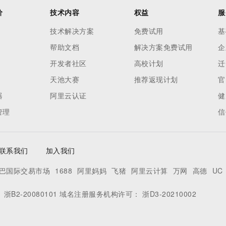
价
技术内容
权益
服
技术解决方案
免费试用
基
帮助文档
解决方案免费试用
企
开发者社区
高校计划
迁
天池大赛
推荐返现计划
官
器
阿里云认证
健
管理
信
联系我们
加入我们
巴国际交易市场
1688
阿里妈妈
飞猪
阿里云计算
万网
高德
UC
：
浙B2-20080101
域名注册服务机构许可：
浙D3-20210002