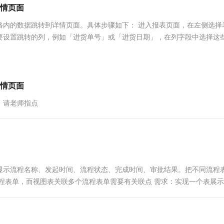
服务生态伙伴
视觉 Coding、空间感知、多模态思考等全面升级
1M上下文，专为长程任务能力而生
云工开物
情页面
企业应用
Works
Night Plan 支持 Qwen 3.8-Max
云原生大数据计算服务 MaxCompute
AI 办公
容器服务 Kub
NEW
Red Hat
30+ 款产品免费体验
Data Agent 驱动的一站式 Data+AI 开发治理平台
夜间 5 折，Qwen/Meoo/TokenPlan 客户专享
面向分析的企业级SaaS模式云数据仓库
AI智能应用
提供一站式管
科研合作
格内的数据跳转到详情页面。具体步骤如下： 进入报表页面，在左侧选择
ERP
堂（旗舰版）
SUSE
要设置跳转的列，例如「进货单号」或「进货日期」，在列字段中选择这
智能客服
AI 应用构建
大模型原生
CRM
防护产品
2个月
自动承接线索
建站小程序
Qoder
大模型服务平台百炼-应用模版
OA 办公系统
HOT
NEW
面向真实软件
个人版上线、团队版降价；千问3.8-Max首发发尝鲜
丰富多元化的应用模版和解决方案
力提升
财税管理
模板建站
情页面
万有无界
大模型服务平台百炼-智能体
400电话
定制建站
，请老师指点
的模型效果
灵活可视化地构建企业级 Agent
方案
广告营销
模板小程序
秒悟
人工智能平台 PAI
定制小程序
云端极速 AI 
新一代 AI 视频生成模型，深度适配广告营销等场景
AI Native 的算法工程平台，一站式完成建模、训练、推理服务部署
APP 开发
显示流程名称、发起时间、流程状态、完成时间、审批结果。把不同流程
建站系统
程表单，而视图表关联多个流程表单需要有关联点 需求：实现一个表展
AI 应用
10分钟微调：让0.6B模型媲美235B模
多模态数据信
型
依托云原生高可用架构,实现Dify私有化部署
用1%尺寸在特定领域达到大模型90%以上效果