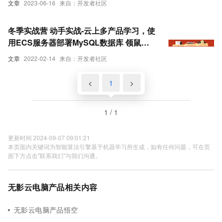
文章
2023-06-16
来自：开发者社区
冬季实战营 动手实战-云上多产品学习，使
用ECS服务器部署MySQL数据库 领鼠标
云小宝 背包 无影
文章
2022-02-14
来自：开发者社区
<
1
>
1 / 1
更新时间 2024-09-07 09:01:21
本页面内关键词为智能算法引擎基于机器学习所生成，如有任何问题，可在页
面下方点击"联系我们"与我们沟通。
无影云电脑产品相关内容
无影云电脑产品悟空