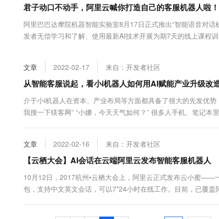
君子动口不动手，阿里云喊你打造自己的客服机器人啦！
大数据开发治理平台 Data
AI 产品 免费试用
网络
安全
云开发大赛
Tableau 订阅
1亿+ 大模型 tokens 和 
阿里巴巴达摩院机器智能实验室8月17日正式推出“智能语音对话
可观测
入门学习赛
中间件
AI空中课堂在线直播课
发者无偿学习和了解、使用最新AI技术开展为期7天的线上课程训
云防火墙
140+云产品 免费试用
大模型服务
学家导师，进而促进出更多优秀产品的创立。 同时，达摩院借
上云与迁云
云原生的云上边界网络安全
产品新客免费试用，最长1
数据库
赛，为有创新能力、高专业度、富有极客精神和挑战精神的开发者们
生态解决方案
千问AI平台-Token Plan
文章
2022-02-17
来自：开发者社区
企业出海
大模型ACA认证体验
大数据计算
助力企业全员 AI 认知与能
行业生态解决方案
从智能客服说起，看小i机器人如何用AI赋能产业升级改造|
政企业务
媒体服务
千问AI平台-模型体验
开发者生态解决方案
介于小i机器人在资本、产业布局等方面都具备了很大的先发优势，他
在线体验全尺寸、多种模态
企业服务与云通信
我搜一下镁客网” “小娜，今天天气如何？” 很多人手机、笔记本
AI 开发和 AI 应用解决
无不尽： 不过无论是苹果的Siri还是微软的小娜，它们都是“国外”的
Happy 系列大模型
域名与网站
势”...
文章
2022-02-16
来自：开发者社区
终端用户计算
【云栖大会】AI会话在云端阿里云发布智能客服机器人
Serverless
大模型解决方案
10月12日，2017杭州•云栖大会上，阿里云正式发布云小蜜
包，支持中文英文会话，可以7*24小时在线工作。目前，已覆盖
开发工具
快速部署 Dify，高效搭建 
里云副总裁李津表示：“客服行业正经历着从人工密集向技术密集的
迁移与运维管理