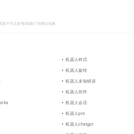
一个 AI 助手
超强辅助，Bol
即刻拥有 DeepSeek-R1 满血版
在企业官网、通讯软件中为客户提供 AI 客服
多种方案随心选，轻松解锁专属 DeepSeek
面下方点击"联系我们"与我们沟通。
机器人样式
机器人旋转
体
机器人未知错误
机器人控件
rks
机器人会话
机器人pro
机器人chatgpt