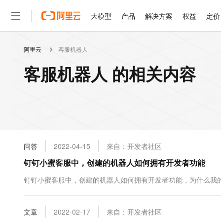
大模型
产品
解决方案
权益
定价
阿里云
客服机器人
大模型
产品
解决方案
权益
定价
云市场
伙伴
服务
了解阿里云
精选产品
精选解决方案
普惠上云
产品定价
精选商城
成为销售伙伴
售前咨询
为什么选择阿里云
千问AI平台
客服机器人 的相关内容
了解云产品的定价详情
大模型服务平台百炼
千问办公，解锁你的工作
普惠上云 官方力荐
分销伙伴
在线服务
网站建设
什么是云计算
大
大模型服务与应用平台
企业级Agent产品，直接
云服务器38元/年起，超
咨询伙伴
多端小程序
技术领先
云上成本管理
售后服务
轻量应用服务器
Agency Agents：拥
官方推荐返现计划
大模型
精选产品
精选解决方案
Salesforce 国际版订阅
稳定可靠
管理和优化成本
推荐新用户得奖励，单订单
销售伙伴合作计划
自助服务
友盟天域
安全合规
人工智能与机器学习
AI
文本生成
云数据库 RDS
HappyHorse 打造一
云工开物
无影生态合作计划
在线服务
问答
2022-04-15
来自：开发者社区
观测云
分析师报告
高校专属算力普惠，学生认
计算
互联网应用开发
Qwen3.8-Max
HOT
Salesforce On Alibaba C
工单服务
钉钉小蜜客服中，创建的机器人如何拥有开发者功能
智能体时代全能旗舰模型
Tuya 物联网平台阿里云
研究报告与白皮书
人工智能平台 PAI
快速拥有专属 OpenClaw
大模
Consulting Partner 合
大数据
容器
免费试用
短信专区
一站式AI开发、训练和推
钉钉小蜜客服中，创建的机器人如何拥有开发者功能，为什么我
蓝凌 OA
Qwen3.7-Plus
AI 大模型销售与服务生
现代化应用
存储
天池大赛
能看、能想、能动手的多模
云解析DNS
解决方案免费试用 新老
电子合同
最高领取价值200元试用
安全
文章
网络与CDN
2022-02-17
来自：开发者社区
AI 算法大赛
Qwen3-VL-Plus
畅捷通