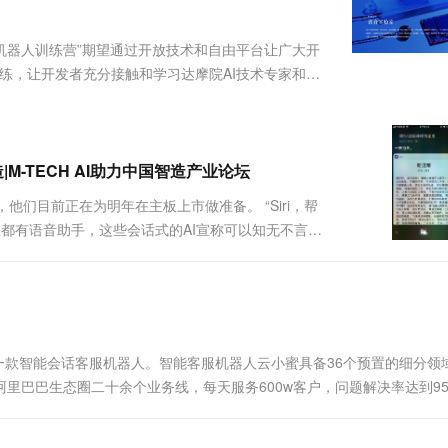
服务生态伙伴
视觉 Coding、空间感知、多模态思考等全面升级
1M上下文，专为长程任务能力而生
云工开物
企业应用
Works
Night Plan 支持 Qwen 3.8-Max
云原生大数据计算服务 MaxCompute
AI 办公
容器服务 Kub
NEW
Red Hat
30+ 款产品免费体验
Data Agent 驱动的一站式 Data+AI 开发治理平台
夜间 5 折，Qwen/Meoo/TokenPlan 客户专享
面向分析的企业级SaaS模式云数据仓库
AI智能应用
提供一站式管
科研合作
机器人训练营”期望通过开放技术和自由平台让广大开
ERP
堂（旗舰版）
SUSE
练，让开发者充分接触和学习达摩院AI技术专家和科
智能客服
AI 应用构建
大模型原生
CRM
此次云栖大会发起了面向所有开发者的线上产品开发竞
防护产品
2个月
自动承接线索
提供便利的开发工具....
建站小程序
Qoder
大模型服务平台百炼-应用模版
OA 办公系统
HOT
NEW
面向真实软件
个人版上线、团队版降价；千问3.8-Max首发发尝鲜
丰富多元化的应用模版和解决方案
力提升
财税管理
模板建站
M-TECH AI助力中国智造产业论坛
万有无界
大模型服务平台百炼-智能体
400电话
定制建站
们目前正在为明年在主板上市做准备。 “Siri，帮
的模型效果
灵活可视化地构建企业级 Agent
里都有语音助手，这些会话式的AI宣称可以知无不言言
方案
广告营销
模板小程序
语音助手，在Gartner发布的“2017十大战略技术趋
秒悟
人工智能平台 PAI
定制小程序
云端极速 AI 
新一代 AI 视频生成模型，深度适配广告营销等场景
AI Native 的算法工程平台，一站式完成建模、训练、推理服务部署
APP 开发
建站系统
——一款智能会话客服机器人。智能客服机器人云小蜜具备36个预置的细分领
阿里巴巴生态圈二十余个业务线，每天服务600w客户，问题解决率达到95
AI 应用
10分钟微调：让0.6B模型媲美235B模
多模态数据信
转型变革，阿里巴巴作为创新和技术的倡导者，革命性地亲身实践了这个.
型
依托云原生高可用架构,实现Dify私有化部署
用1%尺寸在特定领域达到大模型90%以上效果