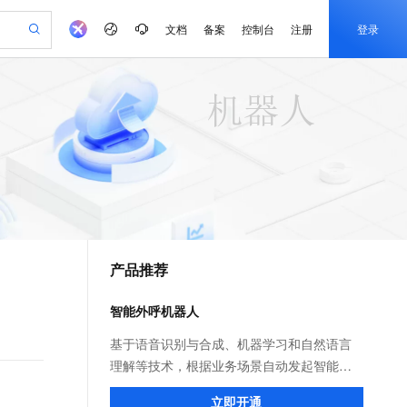
文档
备案
控制台
注册
登录
验
作计划
器
AI 活动
专业服务
服务伙伴合作计划
开发者社区
加入我们
产品动态
服务平台百炼
阿里云 OPC 创新助力计划
一站式生成采购清单，支持单品或批量购买
io：打造专属 AI 语音助手
S产品伙伴计划（繁花）
峰会
CS
造的大模型服务与应用开发平台
一句话生成原生可编辑精美 PPT 文稿
AI 生产力先锋
Al MaaS 服务伙伴赋能合作
域名
博文
Careers
至高可申请百万元
Qwen3.8-Max 模型上线
开启高性价比 AI 编程新体验
弹性可伸缩的云计算服务
Qwen-Audio-3.0-Realtime 端到端实时语音角色扮演
输入一句话想法, 轻松生成专业的 PPT
先锋实践拓展 AI 生产力的边界
Token 补贴，五大权
计划
海大会
伙伴信用分合作计划
商标
问答
社会招聘
益加速 OPC 成功
eek-V4-Pro
SS
一键部署幻兽帕鲁游戏服务器
飞天发布时刻
HOT
Open Search 向量检索版支
划
备案
电子书
校园招聘
pSeek-V4-Pro
视频创作，一键激活电商全链路生产力
稳定、安全、高性价比、高性能的云存储服务
一键购买专属联机服务器，轻松开启游戏
所见，即是所愿
持视频检索 Pipeline 功能
更多支持
划
公司注册
镜像站
视频生成
语音识别与合成
专属 QwenPaw
漫剧工坊：一站式动画创作平台
AI 实训营
HOT
应用身份服务 (IDaaS)
合作伙伴培训与认证
产品推荐
划
上云迁移
站生成，高效打造优质广告素材
全接入的云上超级电脑
从聊天伙伴进化为能主动干活的本地数字员工
快速生产连贯的高质量长漫剧
从基础到进阶，Agent 创客手把手教你
OpenClaw 管理能力上线
e-1.1-T2V
Qwen3-TTS-Flash
lScope
我要反馈
查询合作伙伴
畅细腻的高质量视频
离线语音合成大模型，多语言方言自适应，低延迟高稳定
n Alibaba Cloud ISV 合作
代维服务
建企业门户网站
10 分钟搭建微信、支付宝小程序
智能外呼机器人
MaxCompute MaxFrame 提
创新加速
ope
登录合作伙伴管理后台
我要建议
站，无忧落地极速上线
以可视化方式快速构建移动和 PC 门户网站
国内短信简单易用，安全可靠，秒级触达，全球覆盖200+国家和地区。
高效部署网站，快速应用到小程序
供自动弹性内存功能
e-1.1-I2V
Cosyvoice-V3-Flash
基于语音识别与合成、机器学习和自然语言
安全
畅自然，细节丰富
高表现力语音合成大模型，语音克隆听感自然
我要投诉
PolarDB
理解等技术，根据业务场景自动发起智能机
上云场景组合购
Milvus 弹性伸缩功能新增节
伴
漫剧创作，剧本、分镜、视频高效生成
100%兼容MySQL、PostgreSQL，兼容Oracle，支持集中和分布式
覆盖90%+业务场景，专享组合折扣价
点支持范围
器人电话外呼任务，通过人与机器人的语音
2V
VPN
Fun-ASR
立即开通