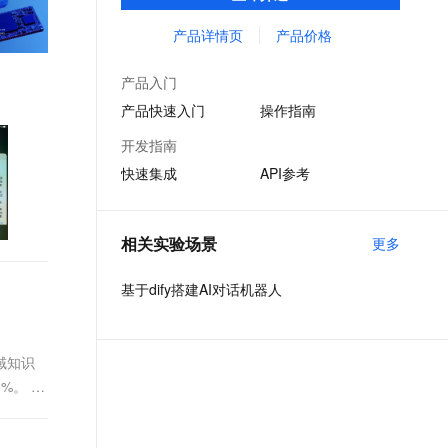
对话交互收集业务结果，并对数据加以统计
文戏情感细腻自然，动作戏激烈拳拳到肉，实现更强表演能力
支持中英文自由切换，具备更强的噪声鲁棒性
ernetes 版 ACK
云聚AI 严选权益
AI 原生数据库服务发布
SSL 证书
处理，获取用户反馈。
产品详情页
产品价格
，一键激活高效办公新体验
理容器应用的 K8s 服务
精选AI产品，从模型到应用全链提效
Agent 数据网关
堡垒机
AI 用量加速计划
云原生数据库 PolarDB
产品入门
应用
防火墙
、识别商机，让客服更高效、服务更出色。
新老同享，达量后返
Agentic Database 发布
产品快速入门
操作指南
千问办公
主机安全
NEW
开发指南
的智能体编程平台
一站式AI生产力平台
快速集成
API参考
AI 应用及服务市场
伶鹊
企业级人与Agent协作平台，接入和调度多个数字员工
智能客服平台，对话机器人、对话分析、智能外呼
AI 应用
相关实验场景
更多
大模型服务平台百炼 - 全妙
大模型
应用创作平台
多模态内容创作工具，已接入 DeepSeek
基于dify搭建AI对话机器人
自然语言处理
数据标注
域知识
机器学习
%。 阿
息提取
与 AI 智能体进行实时音视频通话
...
从文本、图片、视频中提取结构化的属性信息
构建支持视频理解的 AI 音视频实时通话应用