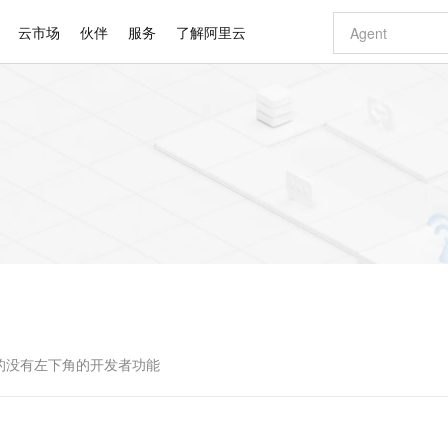
云市场
伙伴
服务
了解阿里云
AI 特惠
数据与 API
成为产品伙伴
企业增值服务
最佳实践
价格计算器
AI 场景体
基础软件
产品伙伴合
阿里云认证
市场活动
配置报价
大模型
自助选配和估算价格
新方式
睿译宝，AI翻译排版一步到位
智启 AI 普惠权益
产品生态集成认证中心
企业支持计划
云上春晚
域名与网站
千问官方 MaaS 平台，为开发者和 Agent 而生，新用户赠送 1 亿 + tokens 额度
Qwen Aud
AI Coding
阿里云Maa
2026 阿里云
云服务器 E
为企业打
数据集
Windows
大模型认证
模型
NEW
NEW
交付可用成果
值低价云产品抢先购
上传文档即自动完成翻译和格式还原
至高享 1亿+免费 tokens，加速 Al 应用落地
提供智能易用的域名与建站服务
智能编程，一键
安全可靠、
产品生态伙伴
专家技术服务
云上奥运之旅
弹性计算合作
阿里云中企出
手机三要素
宝塔 Linux
全部认证
价格优势
有专属领域专家
GLM-5.2：长任务时代开源旗舰模型
阿里云 OPC 创新助力计划
千问大模型
即刻拥有 DeepS
AI 电商营销
对象存储 O
大模型
产品生态伙伴工作台
企业增值服务台
云栖战略参考
云存储合作计
云栖大会
身份实名认证
CentOS
训练营
推动算力普惠，释放技术红利
最高返9万
多领域专家智能体,一键组建 AI 虚拟交付团队
快速构建应用程序和网站，即刻迈出上云第一步
至高百万元 Token 补贴，加速一人公司成长
多元化、高性能、安全可靠的大模型服务
真正可用的 1M 上下文,一次完成代码全链路开发
轻松解锁专属 Dee
从图文生成到
云上的中国
数据库合作计
活动全景
短信
Docker
图片和
站式影视创作平台
Hermes Agent，打造自进化智能体
Token Plan 模型订阅计划
数字证书管理服务（原SSL证书）
5 分钟轻松部署
AI 广告创作
无影云电脑
企业成长
NEW
信息公告
看见新力量
云网络合作计
OCR 文字识别
JAVA
证享300元代金券
可视化编排打通从文字构思到成片全链路闭环
全托管，含MySQL、PostgreSQL、SQL Server、MariaDB多引擎
自主进化，持久记忆，越用越聪明
Qwen3.8-Max 首发尝鲜，限时加量 10 倍，夜间低至2折
实现全站HTTPS，呈现可信的WEB访问
图文、视频一
随时随地安
Kimi-K3
HappyHors
NEW
魔搭 Mode
loud
服务实践
官网公告
Kimi 最新旗舰模型，长程编程与推理利器
让文字生成流
金融模力时刻
Salesforce O
版
发票查验
全能环境
Claude Code + GStack 打造工程团队
千问办公，限时限量积分加倍
Qoder
低代码高效构
AI 建站
短信服务
型
NEW
作计划
计划
创新中心
魔搭 ModelSc
健康状态
理服务
让AI从“聊天伙伴”进化为能干活的“数字员工”
安装技能 GStack，拥有专属 AI 工程团队
你的AI工作搭子，覆盖日常办公高频场景
面向真实软件的智能体编程平台
0 代码专业建
的没有左下角的开发者功能
客户案例
天气预报查询
操作系统
Deepseek-v4-pro
HappyHors
态合作计划
态智能体模型
旗舰 MoE 大模型，百万上下文与顶尖推理能力
图生视频，流
同享
万小智 AI 建站低至 15元/月
Qoder CN
AI 短剧/漫剧
云原生数据库 
快递物流查询
WordPress
成为服务伙
高校合作
点，立即开启云上创新
覆盖公网/内网、递归/权威、移动APP等全场景解析服务
送.CN域名，送备案服务码
基于千问大模型等，支持代码智能生成、研发智能问答
AI助力短剧
GLM-5.2
Wan2.7-T
Ubuntu