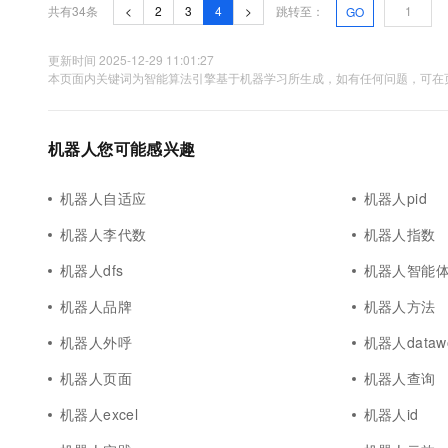
10 分钟在聊天系统中增加
共有34条
<
2
3
4
>
跳转至：
GO
专有云
更新时间 2025-12-29 11:01:27
本页面内关键词为智能算法引擎基于机器学习所生成，如有任何问题，可在页
机器人您可能感兴趣
机器人自适应
机器人pid
机器人李代数
机器人指数
机器人dfs
机器人智能
机器人品牌
机器人方法
机器人外呼
机器人datawo
机器人页面
机器人查询
机器人excel
机器人id