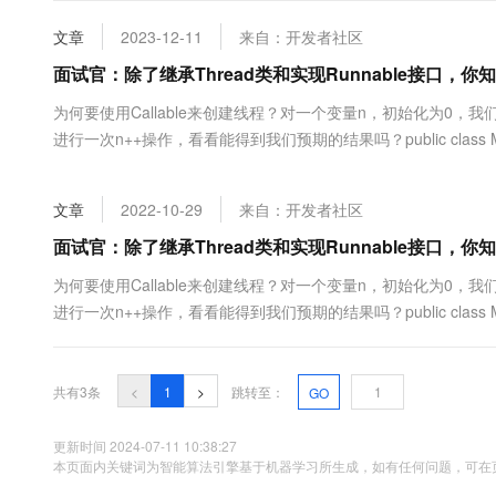
大数据开发治理平台 Data
AI 产品 免费试用
网络
安全
云开发大赛
Tableau 订阅
文章
2023-12-11
来自：开发者社区
1亿+ 大模型 tokens 和 
可观测
入门学习赛
中间件
面试官：除了继承Thread类和实现Runnable接口，你
AI空中课堂在线直播课
云防火墙
140+云产品 免费试用
大模型服务
上云与迁云
为何要使用Callable来创建线程？对一个变量n，初始化为0，我
云原生的云上边界网络安全
产品新客免费试用，最长1
数据库
生态解决方案
进行一次n++操作，看看能得到我们预期的结果吗？public class MyCallable { p
千问AI平台-Token Plan
企业出海
大模型ACA认证体验
大数据计算
main(String[] args) { Thread t1 ...
助力企业全员 AI 认知与能
行业生态解决方案
政企业务
媒体服务
文章
2022-10-29
来自：开发者社区
千问AI平台-模型体验
开发者生态解决方案
在线体验全尺寸、多种模态
面试官：除了继承Thread类和实现Runnable接口，你
企业服务与云通信
AI 开发和 AI 应用解决
Happy 系列大模型
为何要使用Callable来创建线程？对一个变量n，初始化为0，我
域名与网站
进行一次n++操作，看看能得到我们预期的结果吗？public class MyCallable { p
main(String[] args) { Thread t1 ...
终端用户计算
Serverless
大模型解决方案
共有3条
<
1
>
跳转至：
GO
开发工具
快速部署 Dify，高效搭建 
更新时间 2024-07-11 10:38:27
本页面内关键词为智能算法引擎基于机器学习所生成，如有任何问题，可在页
迁移与运维管理