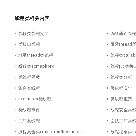
10 分钟在聊天系统中增加
专有云
线程类相关内容
线程类线程安全
java基础线
类接口线程
继承threa
继承thread类线程
线程类callab
线程类semaphore
线程juc类接
类线程函数
线程类分析
集合类线程
类线程安全
executors类线程
类线程框架
类线程事件
线程安全类
工厂类线程
面试工厂类
线程集合类concurrenthashmap
线程继承类run