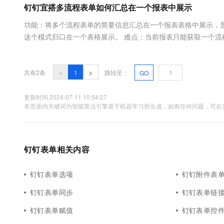
钉钉宜搭多流程表单如何汇总在一个报表中展示
大数据开发治理平台 Data
AI 产品 免费试用
网络
安全
云开发大赛
Tableau 订阅
1亿+ 大模型 tokens 和 
功能：将多个流程表单的简要信息汇总在一个报表表格中展示，
可观测
入门学习赛
中间件
AI空中课堂在线直播课
这个模式归口在一个表格展示。 难点：当前报表只能获取一个流
云防火墙
140+云产品 免费试用
大模型服务
程的状态
上云与迁云
云原生的云上边界网络安全
产品新客免费试用，最长1
数据库
生态解决方案
千问AI平台-Token Plan
企业出海
大模型ACA认证体验
大数据计算
共有2条
<
1
>
跳转至：
GO
助力企业全员 AI 认知与能
行业生态解决方案
政企业务
媒体服务
千问AI平台-模型体验
更新时间 2024-07-11 10:54:27
开发者生态解决方案
本页面内关键词为智能算法引擎基于机器学习所生成，如有任何问题，可在页
在线体验全尺寸、多种模态
企业服务与云通信
AI 开发和 AI 应用解决
Happy 系列大模型
域名与网站
钉钉表单相关内容
终端用户计算
Serverless
钉钉表单选项
钉钉附件表
大模型解决方案
钉钉表单同步
钉钉表单链
开发工具
快速部署 Dify，高效搭建 
钉钉表单赋值
钉钉表单控
迁移与运维管理