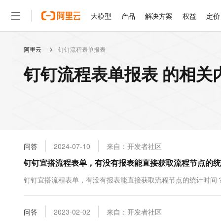
大模型
产品
解决方案
权益
定价
阿里云
钉钉流程表单报表
大模型
产品
解决方案
权益
定价
云市场
伙伴
服务
了解阿里云
精选产品
精选解决方案
普惠上云
产品定价
精选商城
成为销售伙伴
售前咨询
为什么选择阿里云
千问AI平台
钉钉流程表单报表 的相关
了解云产品的定价详情
大模型服务平台百炼
千问办公，解锁你的工作
普惠上云 官方力荐
分销伙伴
在线服务
网站建设
什么是云计算
大
大模型服务与应用平台
企业级Agent产品，直接
云服务器38元/年起，超
咨询伙伴
多端小程序
技术领先
云上成本管理
售后服务
轻量应用服务器
Agency Agents：拥
官方推荐返现计划
大模型
精选产品
精选解决方案
Salesforce 国际版订阅
稳定可靠
管理和优化成本
推荐新用户得奖励，单订单
销售伙伴合作计划
自助服务
友盟天域
安全合规
人工智能与机器学习
AI
文本生成
云数据库 RDS
HappyHorse 打造一
云工开物
无影生态合作计划
在线服务
问答
2024-07-10
来自：开发者社区
观测云
分析师报告
高校专属算力普惠，学生认
计算
互联网应用开发
Qwen3.8-Max
HOT
Salesforce On Alibaba C
工单服务
钉钉宜搭流程表单，有没有报表能直接获取流程节点的统
智能体时代全能旗舰模型
Tuya 物联网平台阿里云
研究报告与白皮书
人工智能平台 PAI
快速拥有专属 OpenClaw
大模
Consulting Partner 合
大数据
容器
免费试用
短信专区
一站式AI开发、训练和推
钉钉宜搭流程表单，有没有报表能直接获取流程节点的统计时间
蓝凌 OA
Qwen3.7-Plus
AI 大模型销售与服务生
现代化应用
存储
天池大赛
能看、能想、能动手的多模
云解析DNS
解决方案免费试用 新老
电子合同
最高领取价值200元试用
安全
问答
网络与CDN
2023-02-02
来自：开发者社区
AI 算法大赛
Qwen3-VL-Plus
畅捷通