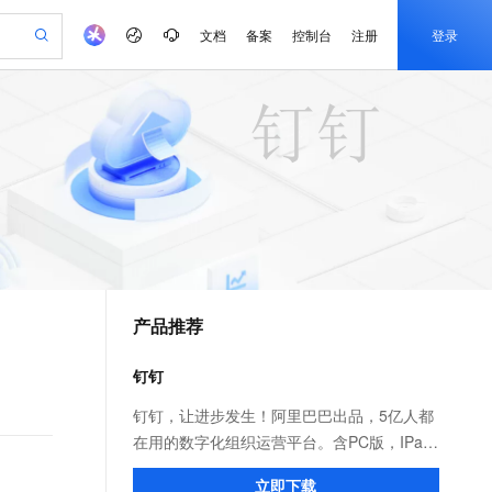
文档
备案
控制台
注册
登录
验
作计划
器
AI 活动
专业服务
服务伙伴合作计划
开发者社区
加入我们
产品动态
服务平台百炼
阿里云 OPC 创新助力计划
一站式生成采购清单，支持单品或批量购买
io：打造专属 AI 语音助手
S产品伙伴计划（繁花）
峰会
CS
造的大模型服务与应用开发平台
一句话生成原生可编辑精美 PPT 文稿
AI 生产力先锋
Al MaaS 服务伙伴赋能合作
域名
博文
Careers
至高可申请百万元
Qwen3.8-Max 模型上线
开启高性价比 AI 编程新体验
弹性可伸缩的云计算服务
Qwen-Audio-3.0-Realtime 端到端实时语音角色扮演
输入一句话想法, 轻松生成专业的 PPT
先锋实践拓展 AI 生产力的边界
Token 补贴，五大权
计划
海大会
伙伴信用分合作计划
商标
问答
社会招聘
益加速 OPC 成功
eek-V4-Pro
SS
一键部署幻兽帕鲁游戏服务器
飞天发布时刻
HOT
Open Search 向量检索版支
划
备案
电子书
校园招聘
pSeek-V4-Pro
视频创作，一键激活电商全链路生产力
稳定、安全、高性价比、高性能的云存储服务
一键购买专属联机服务器，轻松开启游戏
所见，即是所愿
持视频检索 Pipeline 功能
更多支持
划
公司注册
镜像站
视频生成
语音识别与合成
专属 QwenPaw
漫剧工坊：一站式动画创作平台
AI 实训营
HOT
应用身份服务 (IDaaS)
合作伙伴培训与认证
产品推荐
划
上云迁移
站生成，高效打造优质广告素材
全接入的云上超级电脑
从聊天伙伴进化为能主动干活的本地数字员工
快速生产连贯的高质量长漫剧
从基础到进阶，Agent 创客手把手教你
OpenClaw 管理能力上线
e-1.1-T2V
Qwen3-TTS-Flash
lScope
我要反馈
查询合作伙伴
畅细腻的高质量视频
离线语音合成大模型，多语言方言自适应，低延迟高稳定
n Alibaba Cloud ISV 合作
代维服务
建企业门户网站
10 分钟搭建微信、支付宝小程序
钉钉
MaxCompute MaxFrame 提
创新加速
ope
登录合作伙伴管理后台
我要建议
站，无忧落地极速上线
以可视化方式快速构建移动和 PC 门户网站
国内短信简单易用，安全可靠，秒级触达，全球覆盖200+国家和地区。
高效部署网站，快速应用到小程序
供自动弹性内存功能
e-1.1-I2V
Cosyvoice-V3-Flash
钉钉，让进步发生！阿里巴巴出品，5亿人都
安全
畅自然，细节丰富
高表现力语音合成大模型，语音克隆听感自然
我要投诉
PolarDB
在用的数字化组织运营平台。含PC版，IPad
上云场景组合购
Milvus 弹性伸缩功能新增节
伴
漫剧创作，剧本、分镜、视频高效生成
100%兼容MySQL、PostgreSQL，兼容Oracle，支持集中和分布式
覆盖90%+业务场景，专享组合折扣价
点支持范围
和手机版。远程视频会议，消息已读未读，
2V
VPN
Fun-ASR
立即下载