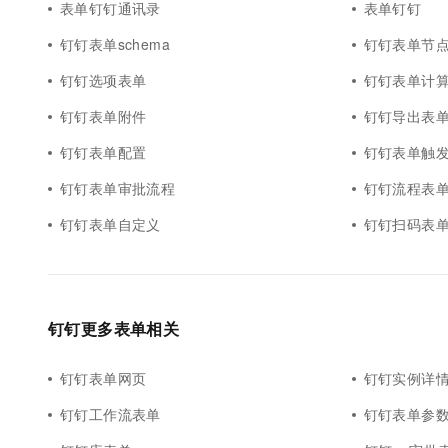
表单钉钉通讯录
表单钉钉
10 分钟在聊天系统中增加
专有云
钉钉表单schema
钉钉表单节
钉钉选项表单
钉钉表单计
钉钉表单附件
钉钉导出表
钉钉表单配置
钉钉表单触
钉钉表单审批流程
钉钉流程表
钉钉表单自定义
钉钉扫码表
钉钉更多表单相关
钉钉表单网页
钉钉实例详
钉钉工作流表单
钉钉表单参