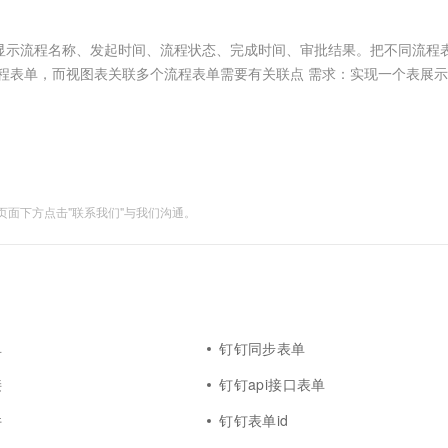
服务生态伙伴
视觉 Coding、空间感知、多模态思考等全面升级
1M上下文，专为长程任务能力而生
云工开物
企业应用
Works
Night Plan 支持 Qwen 3.8-Max
云原生大数据计算服务 MaxCompute
AI 办公
容器服务 Kub
NEW
Red Hat
30+ 款产品免费体验
Data Agent 驱动的一站式 Data+AI 开发治理平台
夜间 5 折，Qwen/Meoo/TokenPlan 客户专享
面向分析的企业级SaaS模式云数据仓库
AI智能应用
提供一站式管
科研合作
显示流程名称、发起时间、流程状态、完成时间、审批结果。把不同流程
ERP
堂（旗舰版）
SUSE
程表单，而视图表关联多个流程表单需要有关联点 需求：实现一个表展
智能客服
AI 应用构建
大模型原生
CRM
防护产品
2个月
自动承接线索
建站小程序
Qoder
大模型服务平台百炼-应用模版
OA 办公系统
HOT
NEW
面向真实软件
个人版上线、团队版降价；千问3.8-Max首发发尝鲜
丰富多元化的应用模版和解决方案
力提升
财税管理
模板建站
万有无界
大模型服务平台百炼-智能体
400电话
定制建站
面下方点击"联系我们"与我们沟通。
的模型效果
灵活可视化地构建企业级 Agent
方案
广告营销
模板小程序
秒悟
人工智能平台 PAI
定制小程序
云端极速 AI 
新一代 AI 视频生成模型，深度适配广告营销等场景
AI Native 的算法工程平台，一站式完成建模、训练、推理服务部署
APP 开发
建站系统
单
钉钉同步表单
接
钉钉api接口表单
AI 应用
10分钟微调：让0.6B模型媲美235B模
多模态数据信
型
件
依托云原生高可用架构,实现Dify私有化部署
钉钉表单id
用1%尺寸在特定领域达到大模型90%以上效果