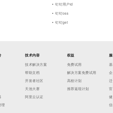
钉钉用户id
钉钉oss
钉钉get
价
技术内容
权益
服
技术解决方案
免费试用
基
帮助文档
解决方案免费试用
企
开发者社区
高校计划
迁
天池大赛
推荐返现计划
官
器
阿里云认证
健
管理
信