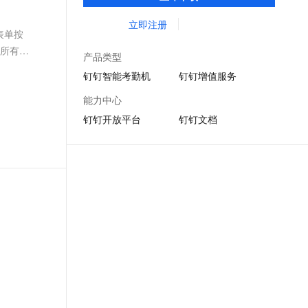
DING消息任务管理，让沟通更高效；移动办
文戏情感细腻自然，动作戏激烈拳拳到肉，实现更强表演能力
支持中英文自由切换，具备更强的噪声鲁棒性
ernetes 版 ACK
云聚AI 严选权益
AI 原生数据库服务发布
SSL 证书
公考勤，审批，钉闪会，钉钉文档，钉钉教
立即注册
，一键激活高效办公新体验
理容器应用的 K8s 服务
精选AI产品，从模型到应用全链提效
Agent 数据网关
表单按
育解决方案。
堡垒机
示所有流
AI 用量加速计划
云原生数据库 PolarDB
产品类型
应用
防火墙
、识别商机，让客服更高效、服务更出色。
新老同享，达量后返
Agentic Database 发布
钉钉智能考勤机
钉钉增值服务
千问办公
主机安全
NEW
能力中心
的智能体编程平台
一站式AI生产力平台
钉钉开放平台
钉钉文档
AI 应用及服务市场
伶鹊
企业级人与Agent协作平台，接入和调度多个数字员工
智能客服平台，对话机器人、对话分析、智能外呼
AI 应用
大模型服务平台百炼 - 全妙
大模型
应用创作平台
多模态内容创作工具，已接入 DeepSeek
自然语言处理
数据标注
机器学习
息提取
与 AI 智能体进行实时音视频通话
从文本、图片、视频中提取结构化的属性信息
构建支持视频理解的 AI 音视频实时通话应用