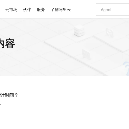
云市场
伙伴
服务
了解阿里云
AI 特惠
数据与 API
成为产品伙伴
企业增值服务
最佳实践
价格计算器
AI 场景体
基础软件
产品伙伴合
阿里云认证
市场活动
配置报价
大模型
内容
自助选配和估算价格
新方式
睿译宝，AI翻译排版一步到位
智启 AI 普惠权益
产品生态集成认证中心
企业支持计划
云上春晚
域名与网站
千问官方 MaaS 平台，为开发者和 Agent 而生，新用户赠送 1 亿 + tokens 额度
Qwen Aud
AI Coding
阿里云Maa
2026 阿里云
云服务器 E
为企业打
数据集
Windows
大模型认证
模型
NEW
NEW
交付可用成果
值低价云产品抢先购
上传文档即自动完成翻译和格式还原
至高享 1亿+免费 tokens，加速 Al 应用落地
提供智能易用的域名与建站服务
智能编程，一键
安全可靠、
产品生态伙伴
专家技术服务
云上奥运之旅
弹性计算合作
阿里云中企出
手机三要素
宝塔 Linux
全部认证
价格优势
有专属领域专家
GLM-5.2：长任务时代开源旗舰模型
阿里云 OPC 创新助力计划
千问大模型
即刻拥有 DeepS
AI 电商营销
对象存储 O
大模型
产品生态伙伴工作台
企业增值服务台
云栖战略参考
云存储合作计
云栖大会
身份实名认证
CentOS
训练营
推动算力普惠，释放技术红利
最高返9万
多领域专家智能体,一键组建 AI 虚拟交付团队
快速构建应用程序和网站，即刻迈出上云第一步
至高百万元 Token 补贴，加速一人公司成长
多元化、高性能、安全可靠的大模型服务
真正可用的 1M 上下文,一次完成代码全链路开发
轻松解锁专属 Dee
从图文生成到
云上的中国
数据库合作计
活动全景
短信
Docker
图片和
站式影视创作平台
Hermes Agent，打造自进化智能体
Token Plan 模型订阅计划
数字证书管理服务（原SSL证书）
5 分钟轻松部署
AI 广告创作
无影云电脑
企业成长
NEW
信息公告
看见新力量
云网络合作计
OCR 文字识别
JAVA
证享300元代金券
可视化编排打通从文字构思到成片全链路闭环
全托管，含MySQL、PostgreSQL、SQL Server、MariaDB多引擎
自主进化，持久记忆，越用越聪明
Qwen3.8-Max 首发尝鲜，限时加量 10 倍，夜间低至2折
实现全站HTTPS，呈现可信的WEB访问
图文、视频一
随时随地安
Kimi-K3
HappyHors
NEW
魔搭 Mode
loud
服务实践
官网公告
计时间？
Kimi 最新旗舰模型，长程编程与推理利器
让文字生成流
金融模力时刻
Salesforce O
版
发票查验
全能环境
Claude Code + GStack 打造工程团队
千问办公，限时限量积分加倍
Qoder
低代码高效构
AI 建站
短信服务
型
NEW
作计划
计划
创新中心
魔搭 ModelSc
健康状态
理服务
让AI从“聊天伙伴”进化为能干活的“数字员工”
安装技能 GStack，拥有专属 AI 工程团队
你的AI工作搭子，覆盖日常办公高频场景
面向真实软件的智能体编程平台
0 代码专业建
？
客户案例
天气预报查询
操作系统
Deepseek-v4-pro
HappyHors
态合作计划
态智能体模型
旗舰 MoE 大模型，百万上下文与顶尖推理能力
图生视频，流
同享
万小智 AI 建站低至 15元/月
Qoder CN
AI 短剧/漫剧
云原生数据库 
快递物流查询
WordPress
成为服务伙
高校合作
点，立即开启云上创新
覆盖公网/内网、递归/权威、移动APP等全场景解析服务
送.CN域名，送备案服务码
基于千问大模型等，支持代码智能生成、研发智能问答
AI助力短剧
GLM-5.2
Wan2.7-T
Ubuntu