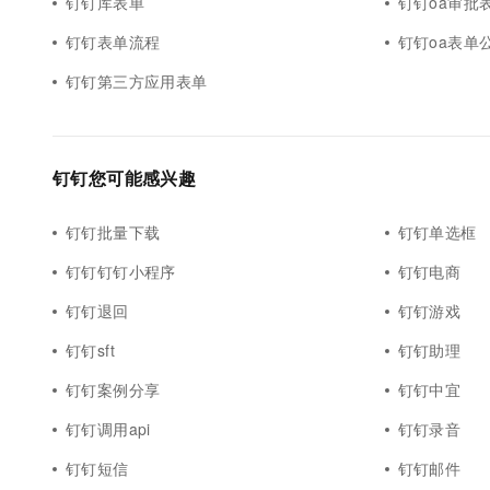
钉钉库表单
钉钉oa审批
钉钉表单流程
钉钉oa表单
钉钉第三方应用表单
钉钉您可能感兴趣
钉钉批量下载
钉钉单选框
钉钉钉钉小程序
钉钉电商
钉钉退回
钉钉游戏
钉钉sft
钉钉助理
钉钉案例分享
钉钉中宜
钉钉调用api
钉钉录音
钉钉短信
钉钉邮件