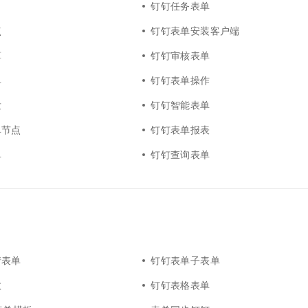
钉钉任务表单
一个 AI 助手
超强辅助，Bol
即刻拥有 DeepSeek-R1 满血版
在企业官网、通讯软件中为客户提供 AI 客服
点
钉钉表单安装客户端
多种方案随心选，轻松解锁专属 DeepSeek
算
钉钉审核表单
单
钉钉表单操作
发
钉钉智能表单
单节点
钉钉表单报表
单
钉钉查询表单
情表单
钉钉表单子表单
数
钉钉表格表单