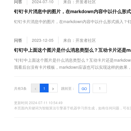
问答
2024-07-10
来自：开发者社区
大数据开发治理平台 Data
AI 产品 免费试用
网络
安全
云开发大赛
Tableau 订阅
钉钉卡片消息中的图片，在markdown内容中以什么
1亿+ 大模型 tokens 和 
可观测
入门学习赛
中间件
AI空中课堂在线直播课
钉钉卡片消息中的图片，在markdown内容中以什么形式插入
云防火墙
140+云产品 免费试用
大模型服务
上云与迁云
云原生的云上边界网络安全
产品新客免费试用，最长1
数据库
生态解决方案
千问AI平台-Token Plan
问答
2023-12-05
来自：开发者社区
企业出海
大模型ACA认证体验
大数据计算
助力企业全员 AI 认知与能
行业生态解决方案
钉钉中上面这个图片是什么消息类型么？互动卡片还是mar
政企业务
媒体服务
千问AI平台-模型体验
开发者生态解决方案
"钉钉中上面这个图片是什么消息类型么？互动卡片还是markd
在线体验全尺寸、多种模态
企业服务与云通信
我看后台没有卡片模板，markdown应该也可以实现这样的效果，ma
AI 开发和 AI 应用解决
Happy 系列大模型
域名与网站
共有3条
<
1
>
跳转至：
GO
终端用户计算
Serverless
更新时间 2024-07-11 10:54:49
大模型解决方案
本页面内关键词为智能算法引擎基于机器学习所生成，如有任何问题，可在页
开发工具
快速部署 Dify，高效搭建 
迁移与运维管理