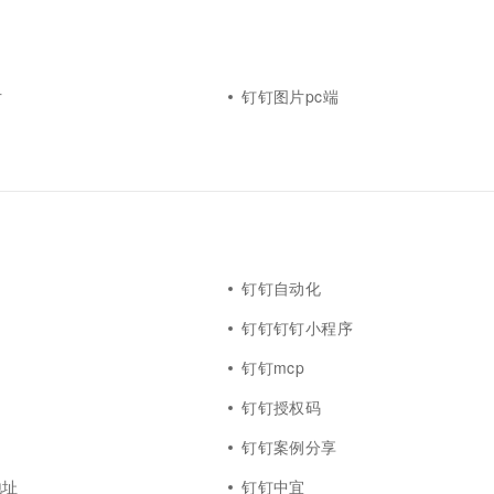
片
钉钉图片pc端
钉钉自动化
钉钉钉钉小程序
钉钉mcp
钉钉授权码
钉钉案例分享
地址
钉钉中宜