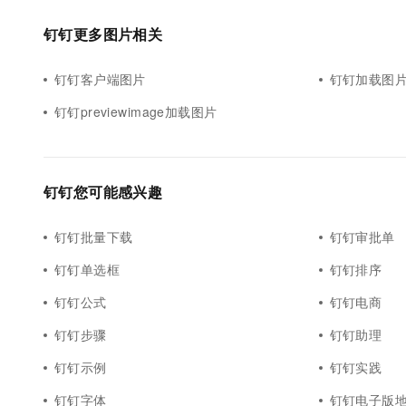
钉钉更多图片相关
钉钉客户端图片
钉钉加载图
钉钉previewimage加载图片
钉钉您可能感兴趣
钉钉批量下载
钉钉审批单
钉钉单选框
钉钉排序
钉钉公式
钉钉电商
钉钉步骤
钉钉助理
钉钉示例
钉钉实践
钉钉字体
钉钉电子版