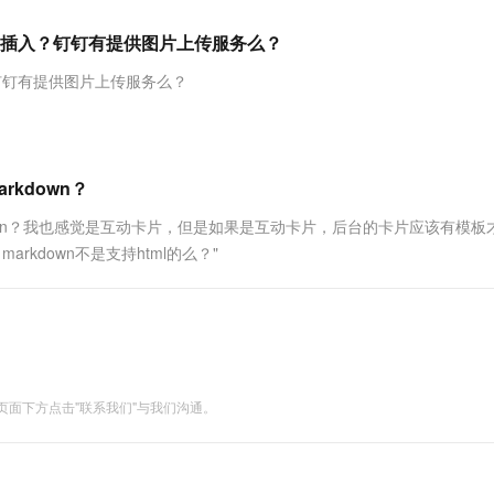
服务生态伙伴
视觉 Coding、空间感知、多模态思考等全面升级
1M上下文，专为长程任务能力而生
云工开物
企业应用
Works
Night Plan 支持 Qwen 3.8-Max
云原生大数据计算服务 MaxCompute
AI 办公
容器服务 Kub
NEW
Red Hat
形式插入？钉钉有提供图片上传服务么？
30+ 款产品免费体验
Data Agent 驱动的一站式 Data+AI 开发治理平台
夜间 5 折，Qwen/Meoo/TokenPlan 客户专享
面向分析的企业级SaaS模式云数据仓库
AI智能应用
提供一站式管
科研合作
ERP
堂（旗舰版）
SUSE
？钉钉有提供图片上传服务么？
智能客服
AI 应用构建
大模型原生
CRM
防护产品
2个月
自动承接线索
建站小程序
Qoder
大模型服务平台百炼-应用模版
OA 办公系统
HOT
NEW
面向真实软件
个人版上线、团队版降价；千问3.8-Max首发发尝鲜
丰富多元化的应用模版和解决方案
力提升
财税管理
模板建站
kdown？
万有无界
大模型服务平台百炼-智能体
400电话
定制建站
own？我也感觉是互动卡片，但是如果是互动卡片，后台的卡片应该有模板
的模型效果
灵活可视化地构建企业级 Agent
rkdown不是支持html的么？"
方案
广告营销
模板小程序
秒悟
人工智能平台 PAI
定制小程序
云端极速 AI 
新一代 AI 视频生成模型，深度适配广告营销等场景
AI Native 的算法工程平台，一站式完成建模、训练、推理服务部署
APP 开发
建站系统
面下方点击"联系我们"与我们沟通。
AI 应用
10分钟微调：让0.6B模型媲美235B模
多模态数据信
型
依托云原生高可用架构,实现Dify私有化部署
用1%尺寸在特定领域达到大模型90%以上效果