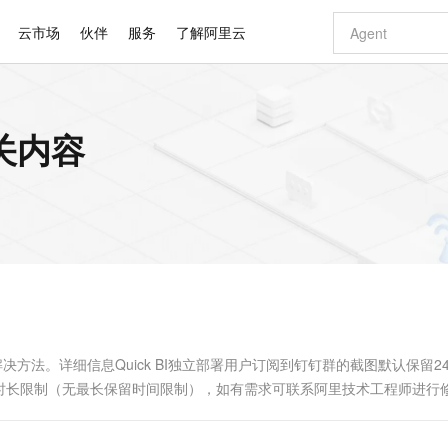
云市场
伙伴
服务
了解阿里云
AI 特惠
数据与 API
成为产品伙伴
企业增值服务
最佳实践
价格计算器
AI 场景体
基础软件
产品伙伴合
阿里云认证
市场活动
配置报价
大模型
相关内容
自助选配和估算价格
步到位
智启 AI 普惠权益
产品生态集成认证中心
企业支持计划
云上春晚
域名与网站
Qwen Audio：打造专属 AI 语音助手
千问官方 MaaS 平台，为开发者和 Agent 而生，新用户赠送 1 亿 + tokens 额度
一句话生成原生
AI Coding
阿里云Maa
2026 阿里云
云服务器 E
为企业打
数据集
Windows
大模型认证
模型
NEW
NEW
格式还原
值低价云产品抢先购
至高享 1亿+免费 tokens，加速 Al 应用落地
提供智能易用的域名与建站服务
Qwen-Audio-3.0-Realtime 端到端实时语音角色扮演
输入一句话想法,
智能编程，一键
安全可靠、
产品生态伙伴
专家技术服务
云上奥运之旅
弹性计算合作
阿里云中企出
手机三要素
宝塔 Linux
全部认证
价格优势
开源旗舰模型
即刻拥有 DeepSeek-V4-Pro
阿里云 OPC 创新助力计划
千问大模型
一键部署幻兽
AI 电商营销
对象存储 O
大模型
产品生态伙伴工作台
企业增值服务台
云栖战略参考
云存储合作计
云栖大会
身份实名认证
CentOS
训练营
推动算力普惠，释放技术红利
最高返9万
真正可用的 1M 上下文,一次完成代码全链路开发
快速构建应用程序和网站，即刻迈出上云第一步
轻松解锁专属 DeepSeek-V4-Pro
至高百万元 Token 补贴，加速一人公司成长
多元化、高性能、安全可靠的大模型服务
一键购买专属
从图文生成到
云上的中国
数据库合作计
活动全景
短信
Docker
图片和
自进化智能体
5 分钟轻松部署专属 QwenPaw
Token Plan 模型订阅计划
数字证书管理服务（原SSL证书）
高效搭建 AI
AI 广告创作
无影云电脑
企业成长
NEW
HOT
信息公告
看见新力量
云网络合作计
OCR 文字识别
JAVA
越聪明
证享300元代金券
全托管，含MySQL、PostgreSQL、SQL Server、MariaDB多引擎
Qwen3.8-Max 首发尝鲜，限时加量 10 倍，夜间低至2折
实现全站 HTTPS，呈现可信的 Web 访问
从聊天伙伴进化为能主动干活的本地数字员工
图文、视频一
随时随地安
Kimi-K3
HappyHors
NEW
魔搭 Mode
loud
服务实践
官网公告
Kimi 最新旗舰模型，长程编程与推理利器
让文字生成流
金融模力时刻
Salesforce O
版
发票查验
全能环境
Claude Code + GStack 打造工程团队
千问办公，限时限量积分加倍
Qoder
低代码高效构
AI 建站
短信服务
型
NEW
作计划
计划
创新中心
魔搭 ModelSc
健康状态
理服务
让AI从“聊天伙伴”进化为能干活的“数字员工”
安装技能 GStack，拥有专属 AI 工程团队
你的AI工作搭子，覆盖日常办公高频场景
面向真实软件的智能体编程平台
0 代码专业建
解决方法。详细信息Quick BI独立部署用户订阅到钉钉群的截图默认保留2
客户案例
天气预报查询
操作系统
Deepseek-v4-pro
HappyHors
态合作计划
时长限制（无最长保留时间限制），如有需求可联系阿里技术工程师进行
态智能体模型
旗舰 MoE 大模型，百万上下文与顶尖推理能力
图生视频，流
同享
万小智 AI 建站低至 15元/月
Qoder CN
AI 短剧/漫剧
云原生数据库 
快递物流查询
WordPress
成为服务伙
高校合作
点，立即开启云上创新
覆盖公网/内网、递归/权威、移动APP等全场景解析服务
送.CN域名，送备案服务码
基于千问大模型等，支持代码智能生成、研发智能问答
AI助力短剧
GLM-5.2
Wan2.7-T
Ubuntu