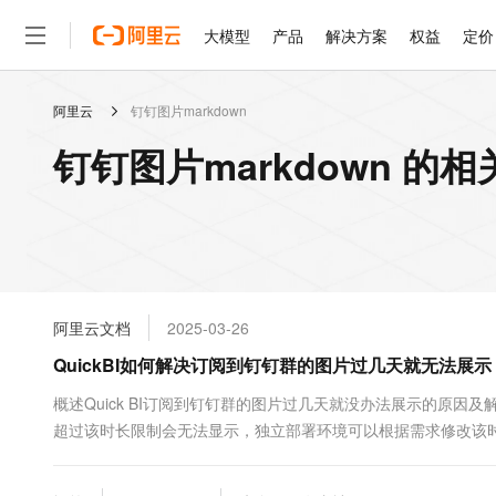
大模型
产品
解决方案
权益
定价
阿里云
钉钉图片markdown
大模型
产品
解决方案
权益
定价
云市场
伙伴
服务
了解阿里云
精选产品
精选解决方案
普惠上云
产品定价
精选商城
成为销售伙伴
售前咨询
为什么选择阿里云
千问AI平台
钉钉图片markdown 的
了解云产品的定价详情
大模型服务平台百炼
睿译宝，AI翻译排版一
普惠上云 官方力荐
分销伙伴
在线服务
网站建设
什么是云计算
大
大模型服务与应用平台
上传文档即自动完成翻译和
云服务器38元/年起，超
咨询伙伴
多端小程序
技术领先
云上成本管理
售后服务
轻量应用服务器
GLM-5.2：长任务时代
官方推荐返现计划
大模型
精选产品
精选解决方案
Salesforce 国际版订阅
稳定可靠
管理和优化成本
推荐新用户得奖励，单订单
销售伙伴合作计划
自助服务
友盟天域
安全合规
人工智能与机器学习
AI
文本生成
云数据库 RDS
Hermes Agent，打造
云工开物
无影生态合作计划
在线服务
阿里云文档
2025-03-26
观测云
分析师报告
自主进化，持久记忆，越用
高校专属算力普惠，学生认
计算
互联网应用开发
Qwen3.8-Max
HOT
Salesforce On Alibaba C
工单服务
QuickBI如何解决订阅到钉钉群的图片过几天就无法展示
智能体时代全能旗舰模型
Tuya 物联网平台阿里云
研究报告与白皮书
人工智能平台 PAI
快速拥有专属 OpenClaw
大模
Consulting Partner 合
大数据
容器
免费试用
短信专区
一站式AI开发、训练和推
概述Quick BI订阅到钉钉群的图片过几天就没办法展示的原因及
蓝凌 OA
Qwen3.7-Plus
AI 大模型销售与服务生
现代化应用
超过该时长限制会无法显示，独立部署环境可以根据需求修改该
存储
天池大赛
能看、能想、能动手的多模
云解析DNS
解决方案免费试用 新老
电子合同
适用于Quick BI（独立...
最高领取价值200元试用
安全
网络与CDN
AI 算法大赛
Qwen3-VL-Plus
畅捷通