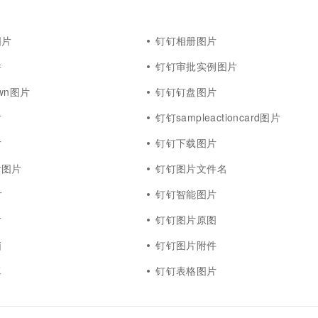
一个 AI 助手
超强辅助，Bol
即刻拥有 DeepSeek-R1 满血版
在企业官网、通讯软件中为客户提供 AI 客服
多种方案随心选，轻松解锁专属 DeepSeek
图片
钉钉相册图片
件
钉钉审批实例图片
own图片
钉钉钉盘图片
片
钉钉sampleactioncard图片
片
钉钉下载图片
片图片
钉钉图片文件名
片
钉钉智能图片
片
钉钉图片原图
脑
钉钉图片附件
卓
钉钉表格图片