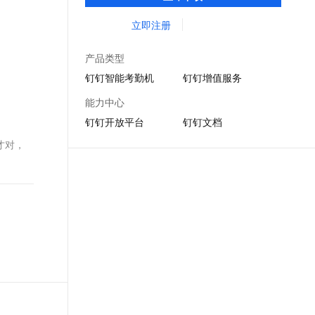
DING消息任务管理，让沟通更高效；移动办
文戏情感细腻自然，动作戏激烈拳拳到肉，实现更强表演能力
支持中英文自由切换，具备更强的噪声鲁棒性
ernetes 版 ACK
云聚AI 严选权益
云安全中心 AI BAS 智能自动
SSL 证书
公考勤，审批，钉闪会，钉钉文档，钉钉教
立即注册
，一键激活高效办公新体验
理容器应用的 K8s 服务
精选AI产品，从模型到应用全链提效
化模拟渗透攻击产品发布
育解决方案。
堡垒机
AI 用量加速计划
DataWorks ChatBI 会话支持
产品类型
应用
防火墙
、识别商机，让客服更高效、服务更出色。
新老同享，达量后返
上传临时文件分析
钉钉智能考勤机
钉钉增值服务
千问办公
主机安全
NEW
能力中心
的智能体编程平台
一站式AI生产力平台
钉钉开放平台
钉钉文档
AI 应用及服务市场
伶鹊
才对，
企业级人与Agent协作平台，接入和调度多个数字员工
智能客服平台，对话机器人、对话分析、智能外呼
AI 应用
大模型服务平台百炼 - 全妙
大模型
应用创作平台
多模态内容创作工具，已接入 DeepSeek
自然语言处理
数据标注
机器学习
息提取
与 AI 智能体进行实时音视频通话
从文本、图片、视频中提取结构化的属性信息
构建支持视频理解的 AI 音视频实时通话应用