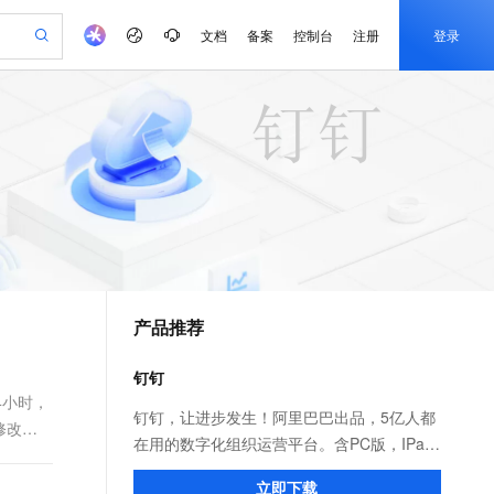
文档
备案
控制台
注册
登录
验
作计划
器
AI 活动
专业服务
服务伙伴合作计划
开发者社区
加入我们
产品动态
服务平台百炼
阿里云 OPC 创新助力计划
一站式生成采购清单，支持单品或批量购买
可编辑精美 PPT 文稿
S产品伙伴计划（繁花）
峰会
CS
造的大模型服务与应用开发平台
Agency Agents：拥有专属领域专家
AI 生产力先锋
Al MaaS 服务伙伴赋能合作
域名
博文
Careers
PolarDB Agentic Database
至高可申请百万元
 轻松生成专业的 PPT
开启高性价比 AI 编程新体验
弹性可伸缩的云计算服务
先锋实践拓展 AI 生产力的边界
发布
多领域专家智能体,一键组建 AI 虚拟交付团队
Token 补贴，五大权
计划
海大会
伙伴信用分合作计划
商标
问答
社会招聘
益加速 OPC 成功
帕鲁游戏服务器
SS
HappyHorse 打造一站式影视创作平台
飞天发布时刻
HOT
秒悟 Meoo CLI 支持一键部
划
备案
电子书
校园招聘
联机服务器，轻松开启游戏
视频创作，一键激活电商全链路生产力
稳定、安全、高性价比、高性能的云存储服务
所见，即是所愿
署项目至阿里云账号
可视化编排打通从文字构思到成片全链路闭环
更多支持
划
公司注册
镜像站
视频生成
语音识别与合成
 智能体与工作流应用
漫剧工坊：一站式动画创作平台
AI 实训营
Flink OSS 支持
合作伙伴培训与认证
产品推荐
划
上云迁移
站生成，高效打造优质广告素材
全接入的云上超级电脑
通过阿里云百炼高效搭建AI应用,助力高效开发
快速生产连贯的高质量长漫剧
从基础到进阶，Agent 创客手把手教你
AssumeRole 角色自定义
e-1.1-T2V
Qwen3-TTS-Flash
lScope
我要反馈
查询合作伙伴
畅细腻的高质量视频
离线语音合成大模型，多语言方言自适应，低延迟高稳定
n Alibaba Cloud ISV 合作
代维服务
建企业门户网站
10 分钟搭建微信、支付宝小程序
钉钉
百炼 Qwen3.7-Flash 系列模
创新加速
ope
登录合作伙伴管理后台
我要建议
站，无忧落地极速上线
以可视化方式快速构建移动和 PC 门户网站
国内短信简单易用，安全可靠，秒级触达，全球覆盖200+国家和地区。
高效部署网站，快速应用到小程序
型发布
4小时，
e-1.1-I2V
Cosyvoice-V3-Flash
钉钉，让进步发生！阿里巴巴出品，5亿人都
修改。
安全
畅自然，细节丰富
高表现力语音合成大模型，语音克隆听感自然
我要投诉
PolarDB
在用的数字化组织运营平台。含PC版，IPad
上云场景组合购
伴
Qoder CN V1.7.0 发布
漫剧创作，剧本、分镜、视频高效生成
100%兼容MySQL、PostgreSQL，兼容Oracle，支持集中和分布式
覆盖90%+业务场景，专享组合折扣价
和手机版。远程视频会议，消息已读未读，
2V
VPN
Fun-ASR
立即下载