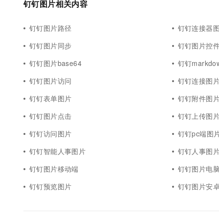
钉钉图片相关内容
10 分钟在聊天系统中增加
专有云
钉钉图片路径
钉钉连接器
钉钉图片同步
钉钉图片控
钉钉图片base64
钉钉markd
钉钉图片访问
钉钉连接图
钉钉表单图片
钉钉附件图
钉钉图片点击
钉钉上传图
钉钉访问图片
钉钉pc端图
钉钉智能人事图片
钉钉人事图
钉钉图片移动端
钉钉图片电
钉钉预览图片
钉钉图片安