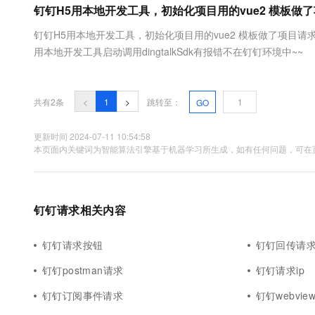
钉钉H5用本地开发工具，初始化项目用的vue2 模板做
AI 产品 免费试用
网络
安全
云开发大赛
Tableau 订阅
1亿+ 大模型 tokens 和 
钉钉H5用本地开发工具，初始化项目用的vue2 模板做了项目请
可观测
入门学习赛
中间件
AI空中课堂在线直播课
用本地开发工具启动调用dingtalkSdk有报错不在钉钉环境中~~
140+云产品 免费试用
大模型服务
上云与迁云
产品新客免费试用，最长1
数据库
生态解决方案
千问AI平台-Token Plan
企业出海
大模型ACA认证体验
大数据计算
共有2条
<
1
>
跳转至：
GO
助力企业全员 AI 认知与能
行业生态解决方案
政企业务
媒体服务
千问AI平台-模型体验
更新时间 2024-07-11 10:54:58
开发者生态解决方案
本页面内关键词为智能算法引擎基于机器学习所生成，如有任何问题，可在页
在线体验全尺寸、多种模态
企业服务与云通信
AI 开发和 AI 应用解决
Happy 系列大模型
域名与网站
钉钉请求相关内容
终端用户计算
Serverless
钉钉请求按钮
钉钉回传请
大模型解决方案
钉钉postman请求
钉钉请求ip
开发工具
快速部署 Dify，高效搭建 
钉钉订阅事件请求
钉钉webvie
迁移与运维管理