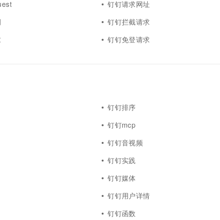
est
钉钉请求网址
一个 AI 助手
超强辅助，Bol
即刻拥有 DeepSeek-R1 满血版
在企业官网、通讯软件中为客户提供 AI 客服
例
钉钉拦截请求
多种方案随心选，轻松解锁专属 DeepSeek
求
钉钉免登请求
钉钉排序
钉钉mcp
钉钉音视频
钉钉实践
钉钉媒体
钉钉用户详情
钉钉函数