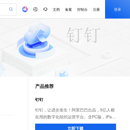
文档
备案
控制台
注册
登录
验
作计划
器
AI 活动
专业服务
服务伙伴合作计划
开发者社区
加入我们
服务平台百炼
一站式生成采购清单，支持单品或批量购买
S产品伙伴计划（繁花）
峰会
造的大模型服务与应用开发平台
AI 生产力先锋
Al MaaS 服务伙伴赋能合作
域名
博文
Careers
开启高性价比 AI 编程新体验
先锋实践拓展 AI 生产力的边界
计划
海大会
伙伴信用分合作计划
商标
问答
社会招聘
飞天发布时刻
划
备案
电子书
校园招聘
视频创作，一键激活电商全链路生产力
所见，即是所愿
更多支持
划
公司注册
镜像站
视频生成
语音识别与合成
AI 实训营
合作伙伴培训与认证
产品推荐
划
上云迁移
站生成，高效打造优质广告素材
从基础到进阶，Agent 创客手把手教你
e-1.1-T2V
Qwen3-TTS-Flash
lScope
我要反馈
查询合作伙伴
畅细腻的高质量视频
离线语音合成大模型，多语言方言自适应，低延迟高稳定
n Alibaba Cloud ISV 合作
代维服务
钉钉
创新加速
ope
登录合作伙伴管理后台
我要建议
站，无忧落地极速上线
e-1.1-I2V
Cosyvoice-V3-Flash
钉钉，让进步发生！阿里巴巴出品，5亿人都
安全
畅自然，细节丰富
高表现力语音合成大模型，语音克隆听感自然
我要投诉
在用的数字化组织运营平台。含PC版，IPad
上云场景组合购
伴
漫剧创作，剧本、分镜、视频高效生成
覆盖90%+业务场景，专享组合折扣价
和手机版。远程视频会议，消息已读未读，
2V
VPN
Fun-ASR
立即下载