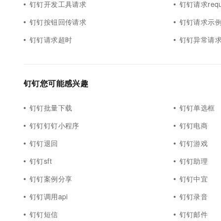
钉钉开发工具请求
钉钉请求requ
10 分钟在聊天系统中增加
专有云
钉钉按钮回传请求
钉钉请求示
钉钉请求超时
钉钉异常请
钉钉您可能感兴趣
钉钉批量下载
钉钉单选框
钉钉钉钉小程序
钉钉电商
钉钉退回
钉钉游戏
钉钉sft
钉钉助理
钉钉案例分享
钉钉中宜
钉钉调用api
钉钉录音
钉钉短信
钉钉邮件