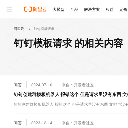
大模型
产品
解决方案
权益
定价
阿里云
钉钉模板请求
大模型
产品
解决方案
权益
定价
云市场
伙伴
服务
了解阿里云
精选产品
精选解决方案
普惠上云
产品定价
精选商城
成为销售伙伴
售前咨询
为什么选择阿里云
千问AI平台
钉钉模板请求 的相关内容
了解云产品的定价详情
普惠上云 官方力荐
分销伙伴
在线服务
网站建设
什么是云计算
云服务器38元/年起，超
咨询伙伴
多端小程序
技术领先
云上成本管理
售后服务
官方推荐返现计划
大模型
精选产品
精选解决方案
Salesforce 国际版订阅
稳定可靠
管理和优化成本
推荐新用户得奖励，单订单
销售伙伴合作计划
自助服务
友盟天域
安全合规
人工智能与机器学习
AI
文本生成
云工开物
无影生态合作计划
在线服务
问答
2024-07-10
来自：开发者社区
观测云
分析师报告
高校专属算力普惠，学生认
计算
互联网应用开发
Qwen3.8-Max
HOT
Salesforce On Alibaba C
工单服务
钉钉创建群模板机器人 报错这个 但是请求里没有东西 
智能体时代全能旗舰模型
Tuya 物联网平台阿里云
研究报告与白皮书
Consulting Partner 合
大数据
容器
免费试用
短信专区
钉钉创建群模板机器人 报错这个 但是请求里没有东西 文档也没
蓝凌 OA
Qwen3.7-Plus
AI 大模型销售与服务生
现代化应用
存储
天池大赛
能看、能想、能动手的多模
解决方案免费试用 新老
电子合同
最高领取价值200元试用
安全
问答
网络与CDN
2023-12-14
来自：开发者社区
AI 算法大赛
Qwen3-VL-Plus
畅捷通