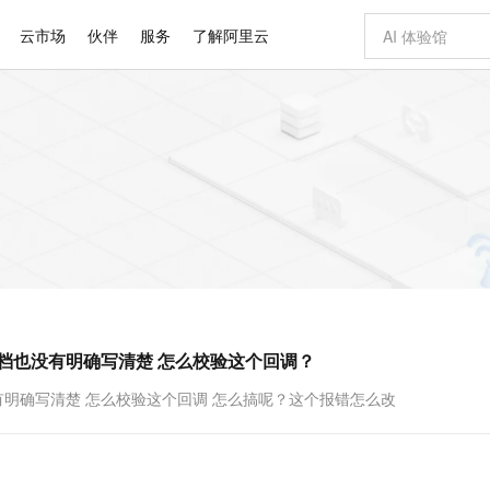
云市场
伙伴
服务
了解阿里云
AI 特惠
数据与 API
成为产品伙伴
企业增值服务
最佳实践
价格计算器
AI 场景体
基础软件
产品伙伴合
阿里云认证
市场活动
配置报价
大模型
自助选配和估算价格
智启 AI 普惠权益
产品生态集成认证中心
企业支持计划
云上春晚
千问官方 MaaS 平台，为开发者和 Agent 而生，新用户赠送 1 亿 + tokens 额度
AI Coding
阿里云Maa
2026 阿里云
为企业打
数据集
Windows
大模型认证
值低价云产品抢先购
至高享 1亿+免费 tokens，加速 Al 应用落地
智能编程，一键
产品生态伙伴
专家技术服务
云上奥运之旅
弹性计算合作
阿里云中企出
手机三要素
宝塔 Linux
全部认证
价格优势
阿里云 OPC 创新助力计划
AI 电商营销
产品生态伙伴工作台
企业增值服务台
云栖战略参考
云存储合作计
云栖大会
身份实名认证
CentOS
训练营
推动算力普惠，释放技术红利
最高返9万
至高百万元 Token 补贴，加速一人公司成长
从图文生成到
云上的中国
数据库合作计
活动全景
短信
Docker
图片和
Token Plan 模型订阅计划
AI 广告创作
企业成长
NEW
信息公告
看见新力量
云网络合作计
OCR 文字识别
JAVA
证享300元代金券
Qwen3.8-Max 首发尝鲜，限时加量 10 倍，夜间低至2折
图文、视频一
Kimi-K3
HappyHors
NEW
魔搭 Mode
loud
服务实践
官网公告
文档也没有明确写清楚 怎么校验这个回调？
Kimi 最新旗舰模型，长程编程与推理利器
让文字生成流
金融模力时刻
Salesforce O
版
发票查验
全能环境
千问办公，限时限量积分加倍
AI 建站
NEW
作计划
计划
创新中心
魔搭 ModelSc
健康状态
你的AI工作搭子，覆盖日常办公高频场景
0 代码专业建
有明确写清楚 怎么校验这个回调 怎么搞呢？这个报错怎么改
客户案例
天气预报查询
操作系统
Deepseek-v4-pro
HappyHors
态合作计划
态智能体模型
旗舰 MoE 大模型，百万上下文与顶尖推理能力
图生视频，流
同享
万小智 AI 建站低至 15元/月
AI 短剧/漫剧
快递物流查询
WordPress
成为服务伙
高校合作
点，立即开启云上创新
送.CN域名，送备案服务码
AI助力短剧
GLM-5.2
Wan2.7-T
Ubuntu