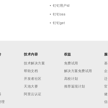
钉钉用户id
钉钉oss
钉钉get
价
技术内容
权益
服
技术解决方案
免费试用
基
帮助文档
解决方案免费试用
企
开发者社区
高校计划
迁
天池大赛
推荐返现计划
官
器
阿里云认证
健
管理
信