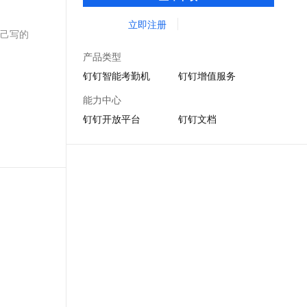
DING消息任务管理，让沟通更高效；移动办
文戏情感细腻自然，动作戏激烈拳拳到肉，实现更强表演能力
支持中英文自由切换，具备更强的噪声鲁棒性
云聚AI 严选权益
SSL 证书
公考勤，审批，钉闪会，钉钉文档，钉钉教
立即注册
，一键激活高效办公新体验
精选AI产品，从模型到应用全链提效
自己写的
育解决方案。
堡垒机
AI 用量加速计划
产品类型
应用
防火墙
、识别商机，让客服更高效、服务更出色。
新老同享，达量后返
钉钉智能考勤机
钉钉增值服务
千问办公
主机安全
NEW
能力中心
的智能体编程平台
一站式AI生产力平台
钉钉开放平台
钉钉文档
AI 应用及服务市场
伶鹊
企业级人与Agent协作平台，接入和调度多个数字员工
智能客服平台，对话机器人、对话分析、智能外呼
AI 应用
大模型服务平台百炼 - 全妙
大模型
应用创作平台
多模态内容创作工具，已接入 DeepSeek
自然语言处理
数据标注
机器学习
息提取
与 AI 智能体进行实时音视频通话
从文本、图片、视频中提取结构化的属性信息
构建支持视频理解的 AI 音视频实时通话应用