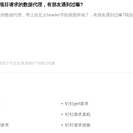
服务生态伙伴
视觉 Coding、空间感知、多模态思考等全面升级
1M上下文，专为长程任务能力而生
云工开物
了项目请求的数据代理，有朋友遇到过嘛?
企业应用
Night Plan 支持 Qwen 3.8-Max
AI 办公
NEW
Red Hat
30+ 款产品免费体验
夜间 5 折，Qwen/Meoo/TokenPlan 客户专享
AI智能应用
科研合作
求的数据代理，带上自定义header字段就报跨域了，有朋友遇到过嘛?我
ERP
堂（旗舰版）
SUSE
智能客服
AI 应用构建
大模型原生
CRM
2个月
自动承接线索
建站小程序
Qoder
大模型服务平台百炼-应用模版
OA 办公系统
HOT
NEW
面向真实软件
个人版上线、团队版降价；千问3.8-Max首发发尝鲜
丰富多元化的应用模版和解决方案
力提升
财税管理
模板建站
万有无界
大模型服务平台百炼-智能体
400电话
定制建站
面下方点击"联系我们"与我们沟通。
的模型效果
灵活可视化地构建企业级 Agent
方案
广告营销
模板小程序
秒悟
人工智能平台 PAI
定制小程序
云端极速 AI 
新一代 AI 视频生成模型，深度适配广告营销等场景
AI Native 的算法工程平台，一站式完成建模、训练、推理服务部署
APP 开发
建站系统
求
钉钉get请求
钉钉请求真机
AI 应用
10分钟微调：让0.6B模型媲美235B模
多模态数据信
型
w请求
依托云原生高可用架构,实现Dify私有化部署
钉钉请求校验
用1%尺寸在特定领域达到大模型90%以上效果