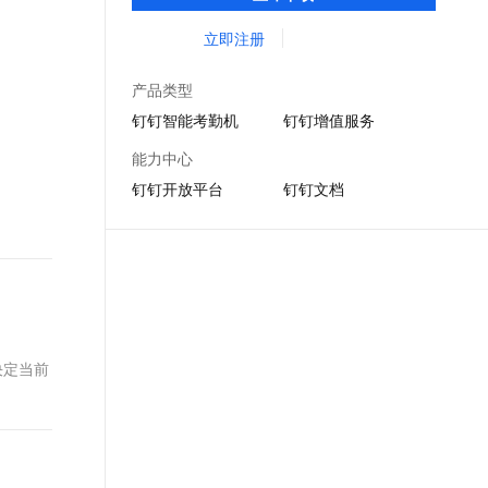
DING消息任务管理，让沟通更高效；移动办
文戏情感细腻自然，动作戏激烈拳拳到肉，实现更强表演能力
支持中英文自由切换，具备更强的噪声鲁棒性
ernetes 版 ACK
云聚AI 严选权益
AI 原生数据库服务发布
SSL 证书
公考勤，审批，钉闪会，钉钉文档，钉钉教
立即注册
，一键激活高效办公新体验
理容器应用的 K8s 服务
精选AI产品，从模型到应用全链提效
Agent 数据网关
育解决方案。
堡垒机
AI 用量加速计划
云原生数据库 PolarDB
产品类型
应用
防火墙
、识别商机，让客服更高效、服务更出色。
新老同享，达量后返
Agentic Database 发布
钉钉智能考勤机
钉钉增值服务
千问办公
主机安全
NEW
能力中心
的智能体编程平台
一站式AI生产力平台
钉钉开放平台
钉钉文档
AI 应用及服务市场
伶鹊
企业级人与Agent协作平台，接入和调度多个数字员工
智能客服平台，对话机器人、对话分析、智能外呼
AI 应用
大模型服务平台百炼 - 全妙
大模型
应用创作平台
多模态内容创作工具，已接入 DeepSeek
自然语言处理
数据标注
决定当前
机器学习
息提取
与 AI 智能体进行实时音视频通话
从文本、图片、视频中提取结构化的属性信息
构建支持视频理解的 AI 音视频实时通话应用