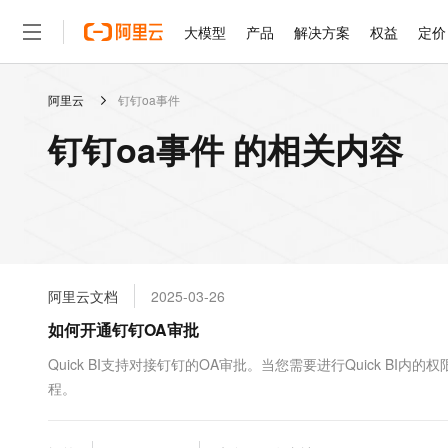
大模型
产品
解决方案
权益
定价
阿里云
钉钉oa事件
大模型
产品
解决方案
权益
定价
云市场
伙伴
服务
了解阿里云
精选产品
精选解决方案
普惠上云
产品定价
精选商城
成为销售伙伴
售前咨询
为什么选择阿里云
千问AI平台
钉钉oa事件 的相关内容
了解云产品的定价详情
大模型服务平台百炼
千问办公，解锁你的工作
普惠上云 官方力荐
分销伙伴
在线服务
网站建设
什么是云计算
大
大模型服务与应用平台
企业级Agent产品，直接
云服务器38元/年起，超
咨询伙伴
多端小程序
技术领先
云上成本管理
售后服务
轻量应用服务器
Agency Agents：拥
官方推荐返现计划
大模型
精选产品
精选解决方案
Salesforce 国际版订阅
稳定可靠
管理和优化成本
推荐新用户得奖励，单订单
销售伙伴合作计划
自助服务
友盟天域
安全合规
人工智能与机器学习
AI
文本生成
云数据库 RDS
HappyHorse 打造一
云工开物
无影生态合作计划
在线服务
阿里云文档
2025-03-26
观测云
分析师报告
高校专属算力普惠，学生认
计算
互联网应用开发
Qwen3.8-Max
HOT
Salesforce On Alibaba C
工单服务
如何开通钉钉OA审批
智能体时代全能旗舰模型
Tuya 物联网平台阿里云
研究报告与白皮书
人工智能平台 PAI
快速拥有专属 OpenClaw
大模
Consulting Partner 合
大数据
容器
免费试用
短信专区
一站式AI开发、训练和推
Quick BI支持对接钉钉的OA审批。当您需要进行Quick B
蓝凌 OA
Qwen3.7-Plus
AI 大模型销售与服务生
现代化应用
程。
存储
天池大赛
能看、能想、能动手的多模
云解析DNS
解决方案免费试用 新老
电子合同
最高领取价值200元试用
安全
网络与CDN
AI 算法大赛
Qwen3-VL-Plus
畅捷通