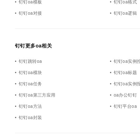
钉钉oa模板
钉钉oa格式
钉钉oa对接
钉钉oa逻辑
钉钉更多oa相关
钉钉跳转oa
钉钉oa实例
钉钉oa模块
钉钉oa标题
钉钉oa任务
钉钉oa实例
钉钉oa第三方应用
oa办公钉钉
钉钉oa方法
钉钉平台oa
钉钉oa封装