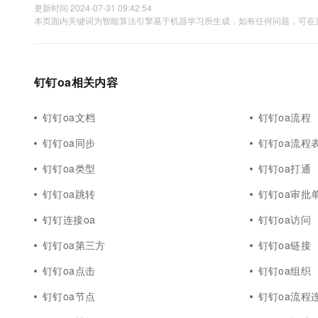
更新时间 2024-07-31 09:42:54
本页面内关键词为智能算法引擎基于机器学习所生成，如有任何问题，可在页
钉钉oa相关内容
钉钉oa文档
钉钉oa流程
钉钉oa同步
钉钉oa流程
钉钉oa类型
钉钉oa打通
钉钉oa跳转
钉钉oa审批
钉钉连接oa
钉钉oa访问
钉钉oa第三方
钉钉oa链接
钉钉oa点击
钉钉oa组织
钉钉oa节点
钉钉oa流程