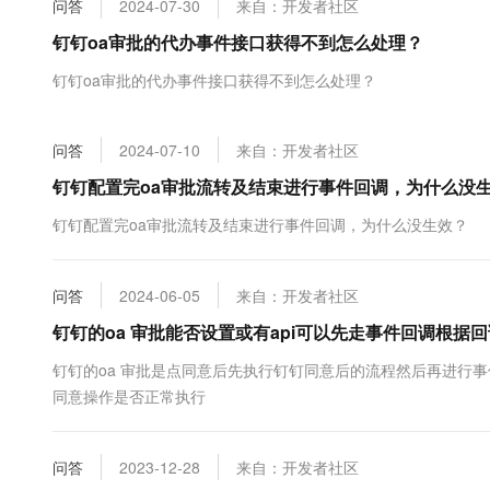
问答
2024-07-30
来自：开发者社区
大数据开发治理平台 Data
AI 产品 免费试用
网络
安全
云开发大赛
Tableau 订阅
钉钉oa审批的代办事件接口获得不到怎么处理？
1亿+ 大模型 tokens 和 
可观测
入门学习赛
中间件
AI空中课堂在线直播课
钉钉oa审批的代办事件接口获得不到怎么处理？
云防火墙
140+云产品 免费试用
大模型服务
上云与迁云
云原生的云上边界网络安全
产品新客免费试用，最长1
数据库
生态解决方案
千问AI平台-Token Plan
问答
2024-07-10
来自：开发者社区
企业出海
大模型ACA认证体验
大数据计算
助力企业全员 AI 认知与能
行业生态解决方案
钉钉配置完oa审批流转及结束进行事件回调，为什么没
政企业务
媒体服务
千问AI平台-模型体验
开发者生态解决方案
钉钉配置完oa审批流转及结束进行事件回调，为什么没生效？
在线体验全尺寸、多种模态
企业服务与云通信
AI 开发和 AI 应用解决
Happy 系列大模型
域名与网站
问答
2024-06-05
来自：开发者社区
钉钉的oa 审批能否设置或有api可以先走事件回调根
终端用户计算
钉钉的oa 审批是点同意后先执行钉钉同意后的流程然后再进行事
Serverless
大模型解决方案
同意操作是否正常执行
开发工具
快速部署 Dify，高效搭建 
问答
2023-12-28
来自：开发者社区
迁移与运维管理