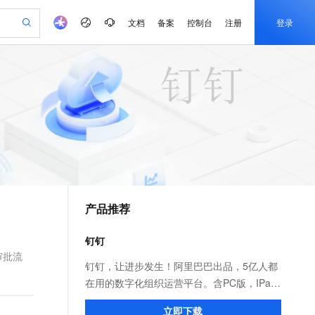
文档
备案
控制台
注册
登录
验
作计划
器
AI 活动
专业服务
服务伙伴合作计划
开发者社区
加入我们
产品动态
服务平台百炼
阿里云 OPC 创新助力计划
一站式生成采购清单，支持单品或批量购买
io：打造专属 AI 语音助手
S产品伙伴计划（繁花）
峰会
CS
造的大模型服务与应用开发平台
一句话生成原生可编辑精美 PPT 文稿
AI 生产力先锋
Al MaaS 服务伙伴赋能合作
域名
博文
Careers
至高可申请百万元
Qwen3.8-Max 模型上线
开启高性价比 AI 编程新体验
弹性可伸缩的云计算服务
Qwen-Audio-3.0-Realtime 端到端实时语音角色扮演
输入一句话想法, 轻松生成专业的 PPT
先锋实践拓展 AI 生产力的边界
Token 补贴，五大权
计划
海大会
伙伴信用分合作计划
商标
问答
社会招聘
益加速 OPC 成功
eek-V4-Pro
SS
一键部署幻兽帕鲁游戏服务器
飞天发布时刻
HOT
Open Search 向量检索版支
划
备案
电子书
校园招聘
pSeek-V4-Pro
视频创作，一键激活电商全链路生产力
稳定、安全、高性价比、高性能的云存储服务
一键购买专属联机服务器，轻松开启游戏
所见，即是所愿
持视频检索 Pipeline 功能
更多支持
划
公司注册
镜像站
视频生成
语音识别与合成
专属 QwenPaw
漫剧工坊：一站式动画创作平台
AI 实训营
HOT
应用身份服务 (IDaaS)
合作伙伴培训与认证
产品推荐
划
上云迁移
站生成，高效打造优质广告素材
全接入的云上超级电脑
从聊天伙伴进化为能主动干活的本地数字员工
快速生产连贯的高质量长漫剧
从基础到进阶，Agent 创客手把手教你
OpenClaw 管理能力上线
e-1.1-T2V
Qwen3-TTS-Flash
lScope
我要反馈
查询合作伙伴
畅细腻的高质量视频
离线语音合成大模型，多语言方言自适应，低延迟高稳定
n Alibaba Cloud ISV 合作
代维服务
建企业门户网站
10 分钟搭建微信、支付宝小程序
钉钉
MaxCompute MaxFrame 提
创新加速
ope
登录合作伙伴管理后台
我要建议
站，无忧落地极速上线
以可视化方式快速构建移动和 PC 门户网站
国内短信简单易用，安全可靠，秒级触达，全球覆盖200+国家和地区。
高效部署网站，快速应用到小程序
供自动弹性内存功能
审批流
e-1.1-I2V
Cosyvoice-V3-Flash
钉钉，让进步发生！阿里巴巴出品，5亿人都
安全
畅自然，细节丰富
高表现力语音合成大模型，语音克隆听感自然
我要投诉
PolarDB
在用的数字化组织运营平台。含PC版，IPad
上云场景组合购
Milvus 弹性伸缩功能新增节
伴
漫剧创作，剧本、分镜、视频高效生成
100%兼容MySQL、PostgreSQL，兼容Oracle，支持集中和分布式
覆盖90%+业务场景，专享组合折扣价
点支持范围
和手机版。远程视频会议，消息已读未读，
2V
VPN
Fun-ASR
立即下载