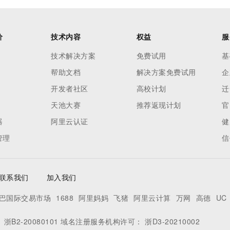
价
技术内容
权益
服
技术解决方案
免费试用
基
帮助文档
解决方案免费试用
企
开发者社区
高校计划
迁
天池大赛
推荐返现计划
官
器
阿里云认证
健
管理
信
联系我们
加入我们
巴国际交易市场
1688
阿里妈妈
飞猪
阿里云计算
万网
高德
UC
：
浙B2-20080101
域名注册服务机构许可：
浙D3-20210002