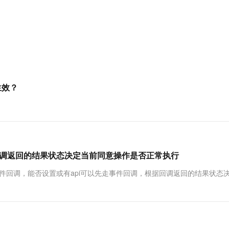
服务生态伙伴
视觉 Coding、空间感知、多模态思考等全面升级
1M上下文，专为长程任务能力而生
云工开物
企业应用
Works
Night Plan 支持 Qwen 3.8-Max
云原生大数据计算服务 MaxCompute
AI 办公
容器服务 Kub
NEW
Red Hat
30+ 款产品免费体验
Data Agent 驱动的一站式 Data+AI 开发治理平台
夜间 5 折，Qwen/Meoo/TokenPlan 客户专享
面向分析的企业级SaaS模式云数据仓库
AI智能应用
提供一站式管
科研合作
ERP
堂（旗舰版）
SUSE
智能客服
AI 应用构建
大模型原生
CRM
防护产品
2个月
自动承接线索
建站小程序
Qoder
大模型服务平台百炼-应用模版
OA 办公系统
HOT
NEW
面向真实软件
个人版上线、团队版降价；千问3.8-Max首发发尝鲜
丰富多元化的应用模版和解决方案
力提升
财税管理
模板建站
生效？
万有无界
大模型服务平台百炼-智能体
400电话
定制建站
的模型效果
灵活可视化地构建企业级 Agent
方案
广告营销
模板小程序
秒悟
人工智能平台 PAI
定制小程序
云端极速 AI 
新一代 AI 视频生成模型，深度适配广告营销等场景
AI Native 的算法工程平台，一站式完成建模、训练、推理服务部署
据回调返回的结果状态决定当前同意操作是否正常执行
APP 开发
件回调，能否设置或有api可以先走事件回调，根据回调返回的结果状态
建站系统
AI 应用
10分钟微调：让0.6B模型媲美235B模
多模态数据信
型
依托云原生高可用架构,实现Dify私有化部署
用1%尺寸在特定领域达到大模型90%以上效果