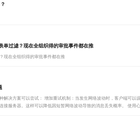
用？
一个 AI 助手
超强辅助，Bol
即刻拥有 DeepSeek-R1 满血版
在企业官网、通讯软件中为客户提供 AI 客服
多种方案随心选，轻松解锁专属 DeepSeek
用或表单过滤？现在全组织得的审批事件都在推
过滤？现在全组织得的审批事件都在推
题
种解决方案可以尝试： 增加重试机制：当发生网络波动时，客户端可以
试连接服务器。这样可以降低因短暂网络波动导致的消息丢失概率。 使用