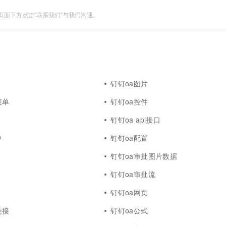
面下方点击"联系我们"与我们沟通。
钉钉oa图片
表单
钉钉oa控件
钉钉oa api接口
单
钉钉oa配置
钉钉oa审批图片数据
钉钉oa审批流
钉钉oa网页
连接
钉钉oa公式