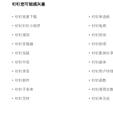
钉钉您可能感兴趣
钉钉批量下载
钉钉单选框
钉钉钉钉小程序
钉钉电商
钉钉退回
钉钉回传
钉钉音视频
钉钉助理
钉钉实践
钉钉案例分
钉钉中宜
钉钉媒体
钉钉录音
钉钉用户详
钉钉邮件
钉钉函数
钉钉子表单
钉钉调用次
钉钉艾特
钉钉单元化