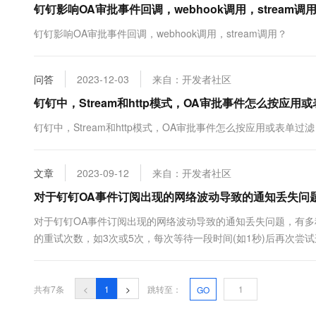
钉钉影响OA审批事件回调，webhook调用，stream调
10 分钟在聊天系统中增加
专有云
钉钉影响OA审批事件回调，webhook调用，stream调用？
问答
2023-12-03
来自：开发者社区
钉钉中，Stream和http模式，OA审批事件怎么按应
钉钉中，Stream和http模式，OA审批事件怎么按应用或表单
文章
2023-09-12
来自：开发者社区
对于钉钉OA事件订阅出现的网络波动导致的通知丢失问
对于钉钉OA事件订阅出现的网络波动导致的通知丢失问题，有多
的重试次数，如3次或5次，每次等待一段时间(如1秒)后再次尝
测：客户端定期向服务器发送心跳包&#x...
共有7条
<
1
>
跳转至：
GO