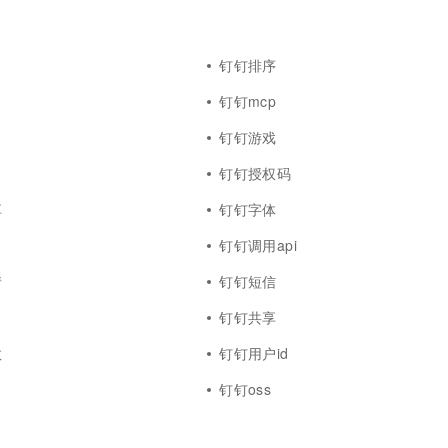
钉钉排序
钉钉mcp
钉钉游戏
钉钉授权码
享
钉钉字体
钉钉调用api
情
钉钉短信
钉钉共享
数
钉钉用户id
钉钉oss