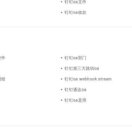
钉钉oa文件
钉钉oa收款
控件
钉钉oa部门
钉钉第三方跳转oa
报错
钉钉oa webhook stream
钉钉通达oa
钉钉oa是用