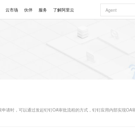
云市场
伙伴
服务
了解阿里云
AI 特惠
数据与 API
成为产品伙伴
企业增值服务
最佳实践
价格计算器
AI 场景体
基础软件
产品伙伴合
阿里云认证
市场活动
配置报价
大模型
自助选配和估算价格
新方式
睿译宝，AI翻译排版一步到位
智启 AI 普惠权益
产品生态集成认证中心
企业支持计划
云上春晚
域名与网站
千问官方 MaaS 平台，为开发者和 Agent 而生，新用户赠送 1 亿 + tokens 额度
Qwen Aud
AI Coding
阿里云Maa
2026 阿里云
云服务器 E
为企业打
数据集
Windows
大模型认证
模型
NEW
NEW
交付可用成果
值低价云产品抢先购
上传文档即自动完成翻译和格式还原
至高享 1亿+免费 tokens，加速 Al 应用落地
提供智能易用的域名与建站服务
智能编程，一键
安全可靠、
产品生态伙伴
专家技术服务
云上奥运之旅
弹性计算合作
阿里云中企出
手机三要素
宝塔 Linux
全部认证
价格优势
有专属领域专家
GLM-5.2：长任务时代开源旗舰模型
阿里云 OPC 创新助力计划
千问大模型
即刻拥有 DeepS
AI 电商营销
对象存储 O
大模型
产品生态伙伴工作台
企业增值服务台
云栖战略参考
云存储合作计
云栖大会
身份实名认证
CentOS
训练营
推动算力普惠，释放技术红利
最高返9万
多领域专家智能体,一键组建 AI 虚拟交付团队
快速构建应用程序和网站，即刻迈出上云第一步
至高百万元 Token 补贴，加速一人公司成长
多元化、高性能、安全可靠的大模型服务
真正可用的 1M 上下文,一次完成代码全链路开发
轻松解锁专属 Dee
从图文生成到
云上的中国
数据库合作计
活动全景
短信
Docker
图片和
站式影视创作平台
Hermes Agent，打造自进化智能体
Token Plan 模型订阅计划
数字证书管理服务（原SSL证书）
5 分钟轻松部署
AI 广告创作
无影云电脑
企业成长
NEW
信息公告
看见新力量
云网络合作计
OCR 文字识别
JAVA
证享300元代金券
可视化编排打通从文字构思到成片全链路闭环
全托管，含MySQL、PostgreSQL、SQL Server、MariaDB多引擎
自主进化，持久记忆，越用越聪明
Qwen3.8-Max 首发尝鲜，限时加量 10 倍，夜间低至2折
实现全站HTTPS，呈现可信的WEB访问
图文、视频一
随时随地安
Kimi-K3
HappyHors
NEW
魔搭 Mode
loud
服务实践
官网公告
Kimi 最新旗舰模型，长程编程与推理利器
让文字生成流
金融模力时刻
Salesforce O
版
发票查验
全能环境
Claude Code + GStack 打造工程团队
千问办公，限时限量积分加倍
Qoder
低代码高效构
AI 建站
短信服务
型
NEW
作计划
计划
创新中心
魔搭 ModelSc
健康状态
理服务
让AI从“聊天伙伴”进化为能干活的“数字员工”
安装技能 GStack，拥有专属 AI 工程团队
你的AI工作搭子，覆盖日常办公高频场景
面向真实软件的智能体编程平台
0 代码专业建
I内的权限申请时，可以通过发起钉钉OA审批流程的方式，钉钉应用内部实现OA
客户案例
天气预报查询
操作系统
Deepseek-v4-pro
HappyHors
态合作计划
态智能体模型
旗舰 MoE 大模型，百万上下文与顶尖推理能力
图生视频，流
同享
万小智 AI 建站低至 15元/月
Qoder CN
AI 短剧/漫剧
云原生数据库 
快递物流查询
WordPress
成为服务伙
高校合作
点，立即开启云上创新
覆盖公网/内网、递归/权威、移动APP等全场景解析服务
送.CN域名，送备案服务码
基于千问大模型等，支持代码智能生成、研发智能问答
AI助力短剧
GLM-5.2
Wan2.7-T
Ubuntu