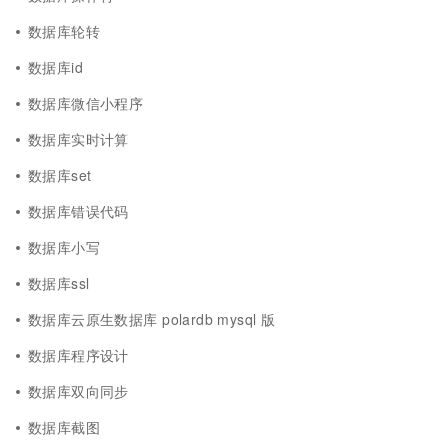
数据库轮转
数据库id
数据库微信小程序
数据库实时计算
数据库set
数据库错误代码
数据库小写
数据库ssl
数据库云原生数据库 polardb mysql 版
数据库程序设计
数据库双向同步
数据库截图