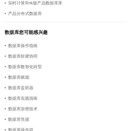
实时计算flink版产品数据库库
产品分布式数据库
数据库您可能感兴趣
数据库操作指南
数据库软硬协同
数据库数智化转型
数据库赋能
数据库监听器
数据库实践指南
数据库加密技术
数据库凭据
数据库操作符