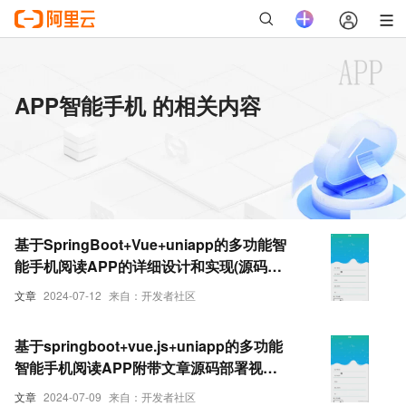
APP智能手机 的相关内容
基于SpringBoot+Vue+uniapp的多功能智
能手机阅读APP的详细设计和实现(源码
+lw+部署文档+讲解等)
文章
2024-07-12
来自：开发者社区
基于springboot+vue.js+uniapp的多功能
智能手机阅读APP附带文章源码部署视频
讲解等
文章
2024-07-09
来自：开发者社区