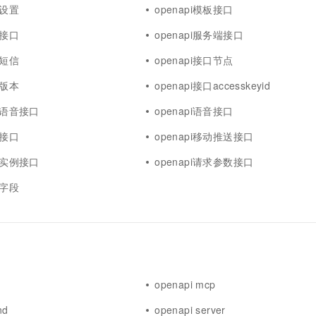
口设置
openapi模板接口
务接口
openapi服务端接口
口短信
openapi接口节点
口版本
openapi接口accesskeyid
智能语音接口
openapi语音接口
宽接口
openapi移动推送接口
创建实例接口
openapi请求参数接口
口字段
openapi mcp
nd
openapi server