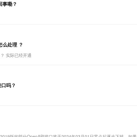
回事嘞？
一个 AI 助手
超强辅助，Bol
即刻拥有 DeepSeek-R1 满血版
在企业官网、通讯软件中为客户提供 AI 客服
多种方案随心选，轻松解锁专属 DeepSeek
怎么处理 ？
 ？ 实际已经开通
接口吗？
、2018、2019版的部分OpenAPI接口将于2024年03月01日零点起逐步下线。