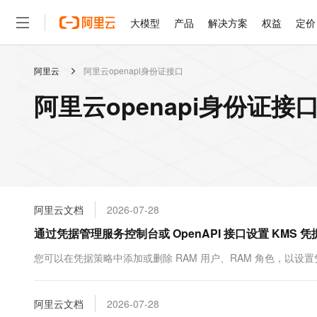
大模型
产品
解决方案
权益
定价
阿里云
阿里云openapi身份证接口
大模型
产品
解决方案
权益
定价
云市场
伙伴
服务
了解阿里云
精选产品
精选解决方案
普惠上云
产品定价
精选商城
成为销售伙伴
售前咨询
为什么选择阿里云
千问AI平台
阿里云openapi身份证接
了解云产品的定价详情
大模型服务平台百炼
睿译宝，AI翻译排版一
普惠上云 官方力荐
分销伙伴
在线服务
网站建设
什么是云计算
大
大模型服务与应用平台
上传文档即自动完成翻译和
云服务器38元/年起，超
咨询伙伴
多端小程序
技术领先
云上成本管理
售后服务
轻量应用服务器
GLM-5.2：长任务时代
官方推荐返现计划
大模型
精选产品
精选解决方案
Salesforce 国际版订阅
稳定可靠
管理和优化成本
推荐新用户得奖励，单订单
销售伙伴合作计划
自助服务
友盟天域
安全合规
人工智能与机器学习
AI
文本生成
云数据库 RDS
Hermes Agent，打造
云工开物
无影生态合作计划
在线服务
阿里云文档
2026-07-28
观测云
分析师报告
自主进化，持久记忆，越用
高校专属算力普惠，学生认
计算
互联网应用开发
Qwen3.8-Max
HOT
Salesforce On Alibaba C
工单服务
通过凭据管理服务控制台或 OpenAPI 接口设置 KMS 
智能体时代全能旗舰模型
Tuya 物联网平台阿里云
研究报告与白皮书
人工智能平台 PAI
快速拥有专属 OpenClaw
大模
Consulting Partner 合
大数据
容器
免费试用
短信专区
一站式AI开发、训练和推
您可以在凭据策略中添加或删除 RAM 用户、RAM 角色，以
蓝凌 OA
Qwen3.7-Plus
AI 大模型销售与服务生
现代化应用
存储
天池大赛
能看、能想、能动手的多模
云解析DNS
解决方案免费试用 新老
电子合同
最高领取价值200元试用
安全
阿里云文档
网络与CDN
2026-07-28
AI 算法大赛
Qwen3-VL-Plus
畅捷通