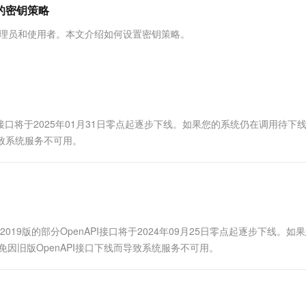
服务生态伙伴
视觉 Coding、空间感知、多模态思考等全面升级
1M上下文，专为长程任务能力而生
云工开物
钥的密钥策略
企业应用
Works
Night Plan 支持 Qwen 3.8-Max
云原生大数据计算服务 MaxCompute
AI 办公
容器服务 Kub
NEW
Red Hat
30+ 款产品免费体验
Data Agent 驱动的一站式 Data+AI 开发治理平台
夜间 5 折，Qwen/Meoo/TokenPlan 客户专享
面向分析的企业级SaaS模式云数据仓库
AI智能应用
提供一站式管
科研合作
管理员和使用者。本文介绍如何设置密钥策略。
ERP
堂（旗舰版）
SUSE
智能客服
AI 应用构建
大模型原生
CRM
防护产品
2个月
自动承接线索
建站小程序
Qoder
大模型服务平台百炼-应用模版
OA 办公系统
HOT
NEW
面向真实软件
个人版上线、团队版降价；千问3.8-Max首发发尝鲜
丰富多元化的应用模版和解决方案
力提升
财税管理
模板建站
OpenAPI接口将于2025年01月31日零点起逐步下线。如果您的系统仍在调用待下
万有无界
大模型服务平台百炼-智能体
400电话
定制建站
导致系统服务不可用。
的模型效果
灵活可视化地构建企业级 Agent
方案
广告营销
模板小程序
秒悟
人工智能平台 PAI
定制小程序
云端极速 AI 
新一代 AI 视频生成模型，深度适配广告营销等场景
AI Native 的算法工程平台，一站式完成建模、训练、推理服务部署
APP 开发
、2018、2019版的部分OpenAPI接口将于2024年09月25日零点起逐步下线。
建站系统
避免因旧版OpenAPI接口下线而导致系统服务不可用。
AI 应用
10分钟微调：让0.6B模型媲美235B模
多模态数据信
型
依托云原生高可用架构,实现Dify私有化部署
用1%尺寸在特定领域达到大模型90%以上效果