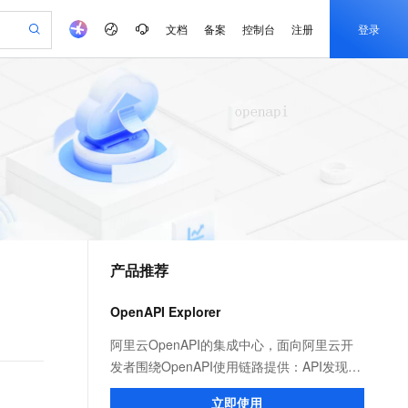
文档
备案
控制台
注册
登录
验
作计划
器
AI 活动
专业服务
服务伙伴合作计划
开发者社区
加入我们
产品动态
服务平台百炼
阿里云 OPC 创新助力计划
一站式生成采购清单，支持单品或批量购买
可编辑精美 PPT 文稿
S产品伙伴计划（繁花）
峰会
CS
造的大模型服务与应用开发平台
Agency Agents：拥有专属领域专家
AI 生产力先锋
Al MaaS 服务伙伴赋能合作
域名
博文
Careers
至高可申请百万元
Qwen3.8-Max 模型上线
 轻松生成专业的 PPT
开启高性价比 AI 编程新体验
弹性可伸缩的云计算服务
先锋实践拓展 AI 生产力的边界
多领域专家智能体,一键组建 AI 虚拟交付团队
Token 补贴，五大权
计划
海大会
伙伴信用分合作计划
商标
问答
社会招聘
益加速 OPC 成功
帕鲁游戏服务器
SS
HappyHorse 打造一站式影视创作平台
飞天发布时刻
HOT
Open Search 向量检索版支
划
备案
电子书
校园招聘
联机服务器，轻松开启游戏
视频创作，一键激活电商全链路生产力
稳定、安全、高性价比、高性能的云存储服务
所见，即是所愿
持视频检索 Pipeline 功能
可视化编排打通从文字构思到成片全链路闭环
更多支持
划
公司注册
镜像站
视频生成
语音识别与合成
 智能体与工作流应用
漫剧工坊：一站式动画创作平台
AI 实训营
应用身份服务 (IDaaS)
合作伙伴培训与认证
产品推荐
划
上云迁移
站生成，高效打造优质广告素材
全接入的云上超级电脑
通过阿里云百炼高效搭建AI应用,助力高效开发
快速生产连贯的高质量长漫剧
从基础到进阶，Agent 创客手把手教你
OpenClaw 管理能力上线
e-1.1-T2V
Qwen3-TTS-Flash
lScope
我要反馈
查询合作伙伴
畅细腻的高质量视频
离线语音合成大模型，多语言方言自适应，低延迟高稳定
n Alibaba Cloud ISV 合作
代维服务
建企业门户网站
10 分钟搭建微信、支付宝小程序
OpenAPI Explorer
MaxCompute MaxFrame 提
创新加速
ope
登录合作伙伴管理后台
我要建议
站，无忧落地极速上线
以可视化方式快速构建移动和 PC 门户网站
国内短信简单易用，安全可靠，秒级触达，全球覆盖200+国家和地区。
高效部署网站，快速应用到小程序
供自动弹性内存功能
e-1.1-I2V
Cosyvoice-V3-Flash
阿里云OpenAPI的集成中心，面向阿里云开
安全
畅自然，细节丰富
高表现力语音合成大模型，语音克隆听感自然
我要投诉
PolarDB
发者围绕OpenAPI使用链路提供：API发现检
上云场景组合购
Milvus 弹性伸缩功能新增节
伴
漫剧创作，剧本、分镜、视频高效生成
100%兼容MySQL、PostgreSQL，兼容Oracle，支持集中和分布式
覆盖90%+业务场景，专享组合折扣价
点支持范围
索、API学习调试、自助报错诊断、SDK集成
2V
VPN
Fun-ASR
立即使用