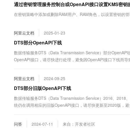
通过密钥管理服务控制台或OpenAPI接口设置KMS密
大数据开发治理平台 Data
AI 产品 免费试用
网络
安全
云开发大赛
Tableau 订阅
1亿+ 大模型 tokens 和 
在密钥策略中添加或删除RAM用户、RAM角色，以设置密钥的
可观测
入门学习赛
中间件
AI空中课堂在线直播课
云防火墙
140+云产品 免费试用
大模型服务
上云与迁云
云原生的云上边界网络安全
产品新客免费试用，最长1
数据库
阿里云文档
2025-01-23
生态解决方案
千问AI平台-Token Plan
企业出海
大模型ACA认证体验
DTS部分OpenAPI下线
大数据计算
助力企业全员 AI 认知与能
行业生态解决方案
政企业务
数据传输服务DTS（Data Transmission Service）部分
媒体服务
千问AI平台-模型体验
开发者生态解决方案
OpenAPI接口，请尽快进行处理，避免因OpenAPI接口下线而
在线体验全尺寸、多种模态
企业服务与云通信
AI 开发和 AI 应用解决
Happy 系列大模型
域名与网站
阿里云文档
2024-09-25
DTS部分旧版OpenAPI下线
终端用户计算
数据传输服务DTS（Data Transmission Service）2016
Serverless
大模型解决方案
统仍在调用相应的旧版OpenAPI接口，请尽快更新至2020版，
开发工具
快速部署 Dify，高效搭建 
问答
2024-07-11
来自：开发者社区
迁移与运维管理