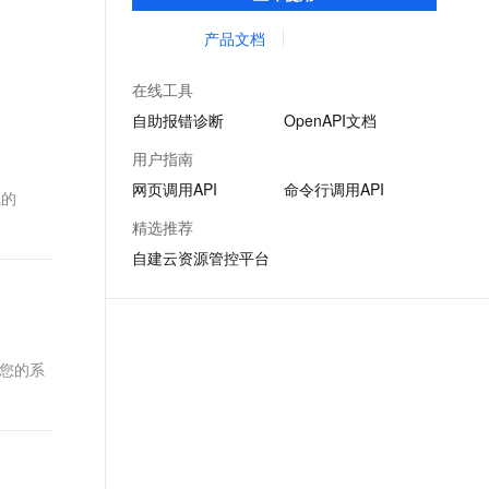
等能力，帮助用户更高效的集成阿里云
文戏情感细腻自然，动作戏激烈拳拳到肉，实现更强表演能力
支持中英文自由切换，具备更强的噪声鲁棒性
ernetes 版 ACK
云聚AI 严选权益
AI 原生数据库服务发布
SSL 证书
OpenAPI。
产品文档
，一键激活高效办公新体验
理容器应用的 K8s 服务
精选AI产品，从模型到应用全链提效
Agent 数据网关
堡垒机
AI 用量加速计划
云原生数据库 PolarDB
在线工具
应用
防火墙
、识别商机，让客服更高效、服务更出色。
新老同享，达量后返
Agentic Database 发布
自助报错诊断
OpenAPI文档
千问办公
主机安全
NEW
用户指南
的智能体编程平台
一站式AI生产力平台
网页调用API
命令行调用API
线的
AI 应用及服务市场
伶鹊
精选推荐
企业级人与Agent协作平台，接入和调度多个数字员工
智能客服平台，对话机器人、对话分析、智能外呼
AI 应用
自建云资源管控平台
大模型服务平台百炼 - 全妙
大模型
应用创作平台
多模态内容创作工具，已接入 DeepSeek
自然语言处理
数据标注
如果您的系
机器学习
息提取
与 AI 智能体进行实时音视频通话
从文本、图片、视频中提取结构化的属性信息
构建支持视频理解的 AI 音视频实时通话应用