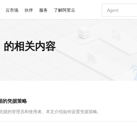
云市场
伙伴
服务
了解阿里云
AI 特惠
数据与 API
成为产品伙伴
企业增值服务
最佳实践
价格计算器
AI 场景体
基础软件
产品伙伴合
阿里云认证
市场活动
配置报价
大模型
口 的相关内容
自助选配和估算价格
步到位
智启 AI 普惠权益
产品生态集成认证中心
企业支持计划
云上春晚
域名与网站
Qwen Audio：打造专属 AI 语音助手
千问官方 MaaS 平台，为开发者和 Agent 而生，新用户赠送 1 亿 + tokens 额度
一句话生成原生
AI Coding
阿里云Maa
2026 阿里云
云服务器 E
为企业打
数据集
Windows
大模型认证
模型
NEW
NEW
格式还原
值低价云产品抢先购
至高享 1亿+免费 tokens，加速 Al 应用落地
提供智能易用的域名与建站服务
Qwen-Audio-3.0-Realtime 端到端实时语音角色扮演
输入一句话想法,
智能编程，一键
安全可靠、
产品生态伙伴
专家技术服务
云上奥运之旅
弹性计算合作
阿里云中企出
手机三要素
宝塔 Linux
全部认证
价格优势
开源旗舰模型
即刻拥有 DeepSeek-V4-Pro
阿里云 OPC 创新助力计划
千问大模型
一键部署幻兽
AI 电商营销
对象存储 O
大模型
产品生态伙伴工作台
企业增值服务台
云栖战略参考
云存储合作计
云栖大会
身份实名认证
CentOS
训练营
推动算力普惠，释放技术红利
最高返9万
真正可用的 1M 上下文,一次完成代码全链路开发
快速构建应用程序和网站，即刻迈出上云第一步
轻松解锁专属 DeepSeek-V4-Pro
至高百万元 Token 补贴，加速一人公司成长
多元化、高性能、安全可靠的大模型服务
一键购买专属
从图文生成到
云上的中国
数据库合作计
活动全景
短信
Docker
图片和
自进化智能体
5 分钟轻松部署专属 QwenPaw
Token Plan 模型订阅计划
数字证书管理服务（原SSL证书）
高效搭建 AI
AI 广告创作
无影云电脑
企业成长
NEW
HOT
信息公告
看见新力量
云网络合作计
OCR 文字识别
JAVA
越聪明
证享300元代金券
全托管，含MySQL、PostgreSQL、SQL Server、MariaDB多引擎
Qwen3.8-Max 首发尝鲜，限时加量 10 倍，夜间低至2折
实现全站HTTPS，呈现可信的WEB访问
从聊天伙伴进化为能主动干活的本地数字员工
图文、视频一
随时随地安
Kimi-K3
HappyHors
NEW
魔搭 Mode
loud
服务实践
官网公告
凭据的凭据策略
Kimi 最新旗舰模型，长程编程与推理利器
让文字生成流
金融模力时刻
Salesforce O
版
发票查验
全能环境
Claude Code + GStack 打造工程团队
千问办公，限时限量积分加倍
Qoder
低代码高效构
AI 建站
短信服务
型
NEW
作计划
计划
创新中心
魔搭 ModelSc
健康状态
理服务
让AI从“聊天伙伴”进化为能干活的“数字员工”
安装技能 GStack，拥有专属 AI 工程团队
你的AI工作搭子，覆盖日常办公高频场景
面向真实软件的智能体编程平台
0 代码专业建
设置凭据的管理员和使用者。本文介绍如何设置凭据策略。
客户案例
天气预报查询
操作系统
Deepseek-v4-pro
HappyHors
态合作计划
态智能体模型
旗舰 MoE 大模型，百万上下文与顶尖推理能力
图生视频，流
同享
万小智 AI 建站低至 15元/月
Qoder CN
AI 短剧/漫剧
云原生数据库 
快递物流查询
WordPress
成为服务伙
高校合作
点，立即开启云上创新
覆盖公网/内网、递归/权威、移动APP等全场景解析服务
送.CN域名，送备案服务码
基于千问大模型等，支持代码智能生成、研发智能问答
AI助力短剧
GLM-5.2
Wan2.7-T
Ubuntu