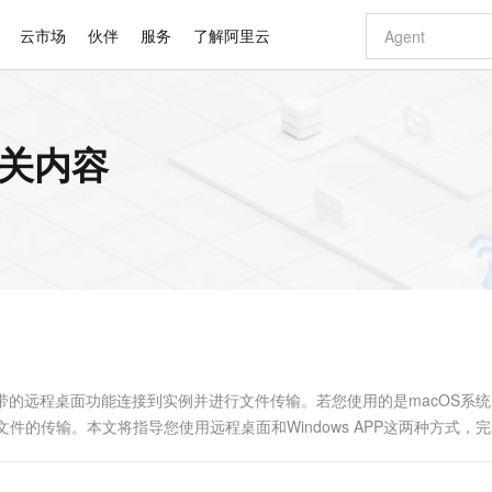
云市场
伙伴
服务
了解阿里云
AI 特惠
数据与 API
成为产品伙伴
企业增值服务
最佳实践
价格计算器
AI 场景体
基础软件
产品伙伴合
阿里云认证
市场活动
配置报价
大模型
的相关内容
自助选配和估算价格
新方式
睿译宝，AI翻译排版一步到位
智启 AI 普惠权益
产品生态集成认证中心
企业支持计划
云上春晚
域名与网站
千问官方 MaaS 平台，为开发者和 Agent 而生，新用户赠送 1 亿 + tokens 额度
Qwen Aud
AI Coding
阿里云Maa
2026 阿里云
云服务器 E
为企业打
数据集
Windows
大模型认证
模型
NEW
NEW
交付可用成果
值低价云产品抢先购
上传文档即自动完成翻译和格式还原
至高享 1亿+免费 tokens，加速 Al 应用落地
提供智能易用的域名与建站服务
智能编程，一键
安全可靠、
产品生态伙伴
专家技术服务
云上奥运之旅
弹性计算合作
阿里云中企出
手机三要素
宝塔 Linux
全部认证
价格优势
有专属领域专家
GLM-5.2：长任务时代开源旗舰模型
阿里云 OPC 创新助力计划
千问大模型
即刻拥有 DeepS
AI 电商营销
对象存储 O
大模型
产品生态伙伴工作台
企业增值服务台
云栖战略参考
云存储合作计
云栖大会
身份实名认证
CentOS
训练营
推动算力普惠，释放技术红利
最高返9万
多领域专家智能体,一键组建 AI 虚拟交付团队
快速构建应用程序和网站，即刻迈出上云第一步
至高百万元 Token 补贴，加速一人公司成长
多元化、高性能、安全可靠的大模型服务
真正可用的 1M 上下文,一次完成代码全链路开发
轻松解锁专属 Dee
从图文生成到
云上的中国
数据库合作计
活动全景
短信
Docker
图片和
站式影视创作平台
Hermes Agent，打造自进化智能体
Token Plan 模型订阅计划
数字证书管理服务（原SSL证书）
5 分钟轻松部署
AI 广告创作
无影云电脑
企业成长
NEW
信息公告
看见新力量
云网络合作计
OCR 文字识别
JAVA
证享300元代金券
可视化编排打通从文字构思到成片全链路闭环
全托管，含MySQL、PostgreSQL、SQL Server、MariaDB多引擎
自主进化，持久记忆，越用越聪明
Qwen3.8-Max 首发尝鲜，限时加量 10 倍，夜间低至2折
实现全站HTTPS，呈现可信的WEB访问
图文、视频一
随时随地安
Kimi-K3
HappyHors
NEW
魔搭 Mode
loud
服务实践
官网公告
Kimi 最新旗舰模型，长程编程与推理利器
让文字生成流
金融模力时刻
Salesforce O
版
发票查验
全能环境
Claude Code + GStack 打造工程团队
千问办公，限时限量积分加倍
Qoder
低代码高效构
AI 建站
短信服务
型
NEW
作计划
计划
创新中心
魔搭 ModelSc
健康状态
理服务
让AI从“聊天伙伴”进化为能干活的“数字员工”
安装技能 GStack，拥有专属 AI 工程团队
你的AI工作搭子，覆盖日常办公高频场景
面向真实软件的智能体编程平台
0 代码专业建
ws自带的远程桌面功能连接到实例并进行文件传输。若您使用的是macOS系
客户案例
天气预报查询
操作系统
Deepseek-v4-pro
HappyHors
态合作计划
现文件的传输。本文将指导您使用远程桌面和Windows APP这两种方式，
态智能体模型
旗舰 MoE 大模型，百万上下文与顶尖推理能力
图生视频，流
同享
万小智 AI 建站低至 15元/月
Qoder CN
AI 短剧/漫剧
云原生数据库 
快递物流查询
WordPress
成为服务伙
高校合作
点，立即开启云上创新
覆盖公网/内网、递归/权威、移动APP等全场景解析服务
送.CN域名，送备案服务码
基于千问大模型等，支持代码智能生成、研发智能问答
AI助力短剧
GLM-5.2
Wan2.7-T
Ubuntu