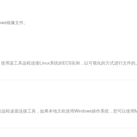
服务生态伙伴
视觉 Coding、空间感知、多模态思考等全面升级
1M上下文，专为长程任务能力而生
云工开物
企业应用
Works
Night Plan 支持 Qwen 3.8-Max
云原生大数据计算服务 MaxCompute
AI 办公
容器服务 Kub
NEW
Red Hat
30+ 款产品免费体验
Data Agent 驱动的一站式 Data+AI 开发治理平台
夜间 5 折，Qwen/Meoo/TokenPlan 客户专享
面向分析的企业级SaaS模式云数据仓库
AI智能应用
提供一站式管
科研合作
ERP
堂（旗舰版）
SUSE
ows镜像文件。
智能客服
AI 应用构建
大模型原生
CRM
防护产品
2个月
自动承接线索
建站小程序
Qoder
大模型服务平台百炼-应用模版
OA 办公系统
HOT
NEW
面向真实软件
个人版上线、团队版降价；千问3.8-Max首发发尝鲜
丰富多元化的应用模版和解决方案
力提升
财税管理
模板建站
万有无界
大模型服务平台百炼-智能体
400电话
定制建站
后，使用该工具远程连接Linux系统的ECS实例，以可视化的方式进行文件
的模型效果
灵活可视化地构建企业级 Agent
方案
广告营销
模板小程序
秒悟
人工智能平台 PAI
定制小程序
云端极速 AI 
新一代 AI 视频生成模型，深度适配广告营销等场景
AI Native 的算法工程平台，一站式完成建模、训练、推理服务部署
APP 开发
建站系统
）是Windows自带的远程桌面连接工具，如果本地主机使用Windows操作系统，您可以使用
AI 应用
10分钟微调：让0.6B模型媲美235B模
多模态数据信
型
依托云原生高可用架构,实现Dify私有化部署
用1%尺寸在特定领域达到大模型90%以上效果