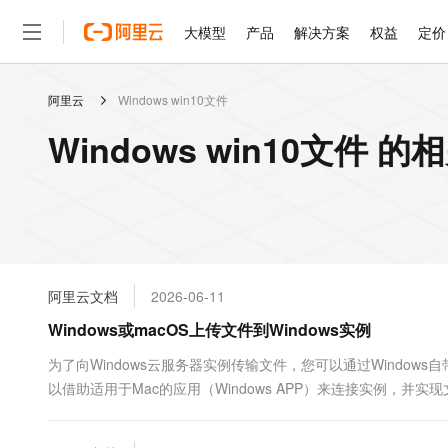
大模型
产品
解决方案
权益
定价
阿里云
Windows win10文件
大模型
产品
解决方案
权益
定价
云市场
伙伴
服务
了解阿里云
精选产品
精选解决方案
普惠上云
产品定价
精选商城
成为销售伙伴
售前咨询
为什么选择阿里云
千问AI平台
Windows win10文件 
了解云产品的定价详情
大模型服务平台百炼
千问办公，解锁你的工作
普惠上云 官方力荐
分销伙伴
在线服务
网站建设
什么是云计算
大
大模型服务与应用平台
企业级Agent产品，直接
云服务器38元/年起，超
咨询伙伴
多端小程序
技术领先
云上成本管理
售后服务
轻量应用服务器
Agency Agents：拥
官方推荐返现计划
大模型
精选产品
精选解决方案
Salesforce 国际版订阅
稳定可靠
管理和优化成本
推荐新用户得奖励，单订单
销售伙伴合作计划
自助服务
友盟天域
安全合规
人工智能与机器学习
AI
文本生成
云数据库 RDS
HappyHorse 打造一
云工开物
无影生态合作计划
在线服务
阿里云文档
2026-06-11
观测云
分析师报告
高校专属算力普惠，学生认
计算
互联网应用开发
Qwen3.8-Max
HOT
Salesforce On Alibaba C
工单服务
Windows或macOS上传文件到Windows实例
智能体时代全能旗舰模型
Tuya 物联网平台阿里云
研究报告与白皮书
人工智能平台 PAI
快速拥有专属 OpenClaw
大模
Consulting Partner 合
大数据
容器
免费试用
短信专区
一站式AI开发、训练和推
为了向Windows云服务器实例传输文件，您可以通过Windo
蓝凌 OA
Qwen3.7-Plus
AI 大模型销售与服务生
现代化应用
以借助适用于Mac的应用（Windows APP）来连接实例，并实
存储
天池大赛
能看、能想、能动手的多模
云解析DNS
解决方案免费试用 新老
电子合同
例传输文件的操作。
最高领取价值200元试用
安全
网络与CDN
AI 算法大赛
Qwen3-VL-Plus
畅捷通