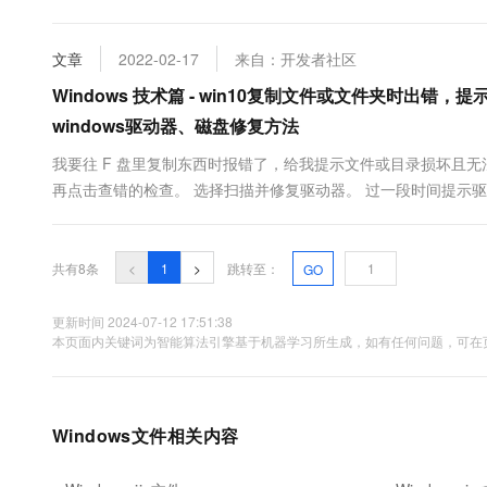
件为本地文件备份客户端。本地文件备份...
文章
2022-02-17
来自：开发者社区
Windows 技术篇 - win10复制文件或文件夹时出错
windows驱动器、磁盘修复方法
我要往 F 盘里复制东西时报错了，给我提示文件或目录损坏且无法
再点击查错的检查。 选择扫描并修复驱动器。 过一段时间提示驱
就正常了。 喜欢的点个赞❤吧！
共有8条
<
1
>
跳转至：
GO
更新时间 2024-07-12 17:51:38
本页面内关键词为智能算法引擎基于机器学习所生成，如有任何问题，可在页
Windows文件相关内容