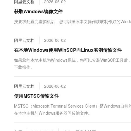
阿里云文档
2026-06-02
大数据开发治理平台 Data
AI 产品 免费试用
网络
安全
云开发大赛
Tableau 订阅
获取Windows镜像文件
1亿+ 大模型 tokens 和 
可观测
入门学习赛
中间件
AI空中课堂在线直播课
按要求配置完虚拟机后，您可以按照本文操作获取制作好的Wind
云防火墙
140+云产品 免费试用
大模型服务
上云与迁云
云原生的云上边界网络安全
产品新客免费试用，最长1
数据库
生态解决方案
千问AI平台-Token Plan
阿里云文档
2026-06-02
企业出海
大模型ACA认证体验
大数据计算
助力企业全员 AI 认知与能
行业生态解决方案
在本地Windows使用WinSCP向Linux实例传输文件
政企业务
媒体服务
千问AI平台-模型体验
开发者生态解决方案
如果您的本地主机为Windows系统，您可以安装WinSCP工具
在线体验全尺寸、多种模态
企业服务与云通信
下载操作。
AI 开发和 AI 应用解决
Happy 系列大模型
域名与网站
阿里云文档
2026-06-02
终端用户计算
使用MSTSC传输文件
Serverless
大模型解决方案
MSTSC（Microsoft Terminal Services Client
在本地主机与Windows服务器间传输文件。
开发工具
快速部署 Dify，高效搭建 
迁移与运维管理