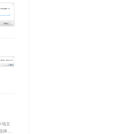
t.diy 一步搞定创意建站
构建大模型应用的安全防护体系
通过自然语言交互简化开发流程,全栈开发支持
通过阿里云安全产品对 AI 应用进行安全防护
本地文
选择组