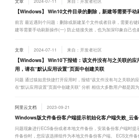
文章
2024-07-11
来自：开发者社区
10 分钟在聊天系统中增加
专有云
【Windows】 Win10文件目录的删除，新建等需要手
前言 最近遇到个问题：删除或新建某个文件或者目录，需要右键刷
建等需要手动刷新操作(一) 防止链接失效，也为加深印象自己也备份
regedit，进入注册表； ...
文章
2024-07-11
来自：开发者社区
【Windows】 Win10下报错：该文件没有与之关联
用，请在“默认应用设置”页面中创建关联
问题 通过猿如意快捷打开应用时，报错“该文件没有与之关联的
在“默认应用设置”页面中创建关联” 分析 相信大多数用户都是因
阿里云文档
2023-09-21
Windows版文件备份客户端提示初始化客户端失败_云备份(Cl
问题现象进行ECS备份或者本地文件备份，安装备份客户端时提
件备份时，您应该选择组件为本地文件备份客户端。 ECS文件