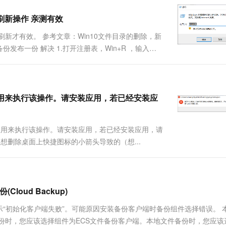
一个 AI 助手
超强辅助，Bol
即刻拥有 DeepSeek-R1 满血版
在企业官网、通讯软件中为客户提供 AI 客服
动刷新操作 亲测有效
多种方案随心选，轻松解锁专属 DeepSeek
新才有效。 参考文章：Win10文件目录的删除，新
发布一份 解决 1.打开注册表，Win+R ，输入
的应用来执行该操作。请安装应用，若已经安装应
应用来执行该操作。请安装应用，若已经安装应用，请
为想删除桌面上快捷图标的小箭头导致的（想...
oud Backup)
示“初始化客户端失败”。可能原因安装备份客户端时备份组件选择错误。 
备份时，您应该选择组件为ECS文件备份客户端。本地文件备份时，您应该