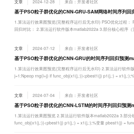
文章
2024-12-28
来自：开发者社区
大数据开发治理平台 Data
AI 产品 免费试用
网络
安全
云开发大赛
Tableau 订阅
基于PSO粒子群优化的CNN-GRU-SAM网络时间序列回归
1亿+ 大模型 tokens 和 
可观测
入门学习赛
中间件
AI空中课堂在线直播课
1.算法运行效果图预览(完整程序运行后无水印) PSO优化过程：
云防火墙
140+云产品 免费试用
大模型服务
回归对比： 2.算法运行软件版本matlab2022a 3.部分核心程
上云与迁云
云原生的云上边界网络安全
产品新客免费试用，最长1
数据库
...
生态解决方案
千问AI平台-Token Plan
企业出海
大模型ACA认证体验
大数据计算
文章
2024-07-12
来自：开发者社区
助力企业全员 AI 认知与能
行业生态解决方案
政企业务
媒体服务
千问AI平台-模型体验
基于PSO粒子群优化的CNN-GRU的时间序列回归预测mat
开发者生态解决方案
在线体验全尺寸、多种模态
企业服务与云通信
1.算法运行效果图预览(完整程序运行后无水印) 2.算法运行软件版本matlab20
AI 开发和 AI 应用解决
j=1:Npeop rng(i+j) if func_obj(x1(j,:))<pbest1(j) p1(j,:) = x1(j,:)
Happy 系列大模型
域名与网站
终端用户计算
文章
2024-07-04
来自：开发者社区
Serverless
基于PSO粒子群优化的CNN-LSTM的时间序列回归预测ma
大模型解决方案
1.算法运行效果图预览 2.算法运行软件版本matlab2022a 3.部分核心程序 ```for
开发工具
快速部署 Dify，高效搭建 
func_obj(x1(j,:))<pbest1(j) p1(j,:) = x1(j,:);%变量 pbest1(j) = func
迁移与运维管理