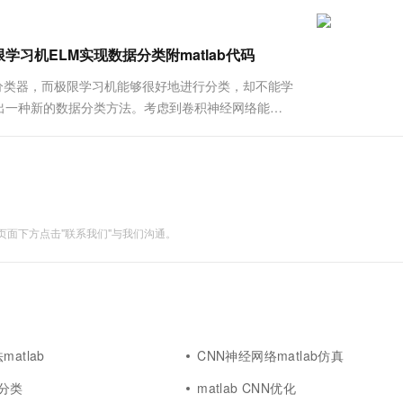
一个 AI 助手
超强辅助，Bol
即刻拥有 DeepSeek-R1 满血版
在企业官网、通讯软件中为客户提供 AI 客服
多种方案随心选，轻松解锁专属 DeepSeek
习机ELM实现数据分类附matlab代码
分类器，而极限学习机能够很好地进行分类，却不能学
出一种新的数据分类方法。考虑到卷积神经网络能够
本 文 提 出 将两者相结合的算法，并应用于数据分
，卷积网络的其他层....
面下方点击"联系我们"与我们沟通。
atlab
CNN神经网络matlab仿真
N分类
matlab CNN优化