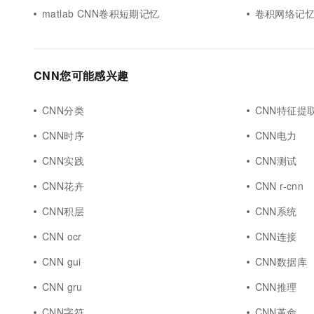
matlab CNN卷积短期记忆
卷积网络记忆CN
CNN您可能感兴趣
CNN分类
CNN特征提
CNN时序
CNN电力
CNN实践
CNN测试
CNN花卉
CNN r-cnn
CNN积层
CNN系统
CNN ocr
CNN连接
CNN gui
CNN数据库
CNN gru
CNN推理
CNN字符
CNN革命