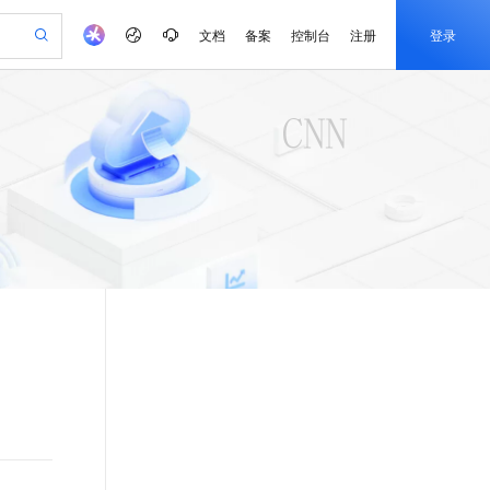
文档
备案
控制台
注册
登录
验
作计划
器
AI 活动
专业服务
服务伙伴合作计划
开发者社区
加入我们
产品动态
服务平台百炼
阿里云 OPC 创新助力计划
一站式生成采购清单，支持单品或批量购买
io：打造专属 AI 语音助手
S产品伙伴计划（繁花）
峰会
CS
造的大模型服务与应用开发平台
一句话生成原生可编辑精美 PPT 文稿
AI 生产力先锋
Al MaaS 服务伙伴赋能合作
域名
博文
Careers
至高可申请百万元
Qwen3.8-Max 模型上线
开启高性价比 AI 编程新体验
弹性可伸缩的云计算服务
Qwen-Audio-3.0-Realtime 端到端实时语音角色扮演
输入一句话想法, 轻松生成专业的 PPT
先锋实践拓展 AI 生产力的边界
Token 补贴，五大权
计划
海大会
伙伴信用分合作计划
商标
问答
社会招聘
益加速 OPC 成功
eek-V4-Pro
SS
一键部署幻兽帕鲁游戏服务器
飞天发布时刻
HOT
Open Search 向量检索版支
划
备案
电子书
校园招聘
pSeek-V4-Pro
视频创作，一键激活电商全链路生产力
稳定、安全、高性价比、高性能的云存储服务
一键购买专属联机服务器，轻松开启游戏
所见，即是所愿
持视频检索 Pipeline 功能
更多支持
划
公司注册
镜像站
视频生成
语音识别与合成
专属 QwenPaw
漫剧工坊：一站式动画创作平台
AI 实训营
HOT
应用身份服务 (IDaaS)
合作伙伴培训与认证
划
上云迁移
站生成，高效打造优质广告素材
全接入的云上超级电脑
从聊天伙伴进化为能主动干活的本地数字员工
快速生产连贯的高质量长漫剧
从基础到进阶，Agent 创客手把手教你
OpenClaw 管理能力上线
e-1.1-T2V
Qwen3-TTS-Flash
lScope
我要反馈
查询合作伙伴
畅细腻的高质量视频
离线语音合成大模型，多语言方言自适应，低延迟高稳定
n Alibaba Cloud ISV 合作
代维服务
建企业门户网站
10 分钟搭建微信、支付宝小程序
MaxCompute MaxFrame 提
创新加速
ope
登录合作伙伴管理后台
我要建议
站，无忧落地极速上线
以可视化方式快速构建移动和 PC 门户网站
国内短信简单易用，安全可靠，秒级触达，全球覆盖200+国家和地区。
高效部署网站，快速应用到小程序
供自动弹性内存功能
e-1.1-I2V
Cosyvoice-V3-Flash
安全
畅自然，细节丰富
高表现力语音合成大模型，语音克隆听感自然
我要投诉
PolarDB
上云场景组合购
Milvus 弹性伸缩功能新增节
伴
漫剧创作，剧本、分镜、视频高效生成
100%兼容MySQL、PostgreSQL，兼容Oracle，支持集中和分布式
覆盖90%+业务场景，专享组合折扣价
点支持范围
2V
VPN
Fun-ASR