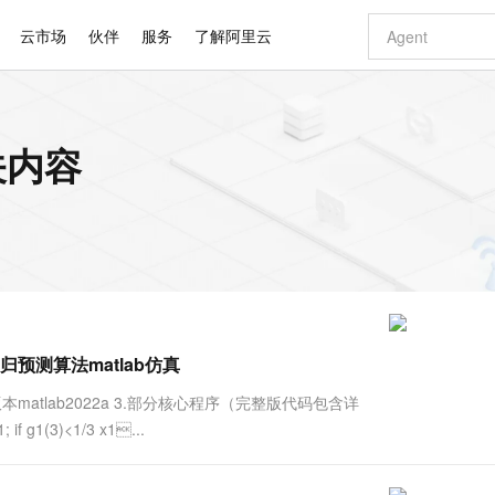
云市场
伙伴
服务
了解阿里云
AI 特惠
数据与 API
成为产品伙伴
企业增值服务
最佳实践
价格计算器
AI 场景体
基础软件
产品伙伴合
阿里云认证
市场活动
配置报价
大模型
关内容
自助选配和估算价格
新方式
睿译宝，AI翻译排版一步到位
智启 AI 普惠权益
产品生态集成认证中心
企业支持计划
云上春晚
域名与网站
千问官方 MaaS 平台，为开发者和 Agent 而生，新用户赠送 1 亿 + tokens 额度
Qwen Aud
AI Coding
阿里云Maa
2026 阿里云
云服务器 E
为企业打
数据集
Windows
大模型认证
模型
NEW
NEW
交付可用成果
值低价云产品抢先购
上传文档即自动完成翻译和格式还原
至高享 1亿+免费 tokens，加速 Al 应用落地
提供智能易用的域名与建站服务
智能编程，一键
安全可靠、
产品生态伙伴
专家技术服务
云上奥运之旅
弹性计算合作
阿里云中企出
手机三要素
宝塔 Linux
全部认证
价格优势
有专属领域专家
GLM-5.2：长任务时代开源旗舰模型
阿里云 OPC 创新助力计划
千问大模型
即刻拥有 DeepS
AI 电商营销
对象存储 O
大模型
产品生态伙伴工作台
企业增值服务台
云栖战略参考
云存储合作计
云栖大会
身份实名认证
CentOS
训练营
推动算力普惠，释放技术红利
最高返9万
多领域专家智能体,一键组建 AI 虚拟交付团队
快速构建应用程序和网站，即刻迈出上云第一步
至高百万元 Token 补贴，加速一人公司成长
多元化、高性能、安全可靠的大模型服务
真正可用的 1M 上下文,一次完成代码全链路开发
轻松解锁专属 Dee
从图文生成到
云上的中国
数据库合作计
活动全景
短信
Docker
图片和
站式影视创作平台
Hermes Agent，打造自进化智能体
Token Plan 模型订阅计划
数字证书管理服务（原SSL证书）
5 分钟轻松部署
AI 广告创作
无影云电脑
企业成长
NEW
信息公告
看见新力量
云网络合作计
OCR 文字识别
JAVA
证享300元代金券
可视化编排打通从文字构思到成片全链路闭环
全托管，含MySQL、PostgreSQL、SQL Server、MariaDB多引擎
自主进化，持久记忆，越用越聪明
Qwen3.8-Max 首发尝鲜，限时加量 10 倍，夜间低至2折
实现全站HTTPS，呈现可信的WEB访问
图文、视频一
随时随地安
Kimi-K3
HappyHors
NEW
魔搭 Mode
loud
服务实践
官网公告
归预测算法matlab仿真
Kimi 最新旗舰模型，长程编程与推理利器
让文字生成流
金融模力时刻
Salesforce O
版
发票查验
全能环境
Claude Code + GStack 打造工程团队
千问办公，限时限量积分加倍
Qoder
低代码高效构
AI 建站
短信服务
型
NEW
作计划
计划
创新中心
魔搭 ModelSc
健康状态
理服务
让AI从“聊天伙伴”进化为能干活的“数字员工”
安装技能 GStack，拥有专属 AI 工程团队
你的AI工作搭子，覆盖日常办公高频场景
面向真实软件的智能体编程平台
0 代码专业建
matlab2022a 3.部分核心程序（完整版代码包含详
客户案例
天气预报查询
操作系统
Deepseek-v4-pro
HappyHors
态合作计划
f g1(3)<1/3 x1...
态智能体模型
旗舰 MoE 大模型，百万上下文与顶尖推理能力
图生视频，流
同享
万小智 AI 建站低至 15元/月
Qoder CN
AI 短剧/漫剧
云原生数据库 
快递物流查询
WordPress
成为服务伙
高校合作
点，立即开启云上创新
覆盖公网/内网、递归/权威、移动APP等全场景解析服务
送.CN域名，送备案服务码
基于千问大模型等，支持代码智能生成、研发智能问答
AI助力短剧
GLM-5.2
Wan2.7-T
Ubuntu