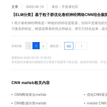
10 分钟在聊天系统中增加
专有云
文章
2022-06-13
来自：开发者社区
【ELM分类】基于粒子群优化卷积神经网络CNN结合极限学
1 简介卷积神经网络是一种较好的特征提取器，但却不是最佳的
习复杂的特征，根据这两者的优点和缺点，将它们结合起来，提
提取最优分类特征，而极限学习机训练速度快、训 练 精 度 高，
类。该方法的特点是：先利用训练样本训练卷积神经网络，训练好后
共有5条
<
1
>
跳转至：
GO
更新时间 2025-03-05 12:39:03
本页面内关键词为智能算法引擎基于机器学习所生成，如有任何问题，可在页
CNN matlab相关内容
CNN网络算法matlab
优化CNN算法m
CNN数据分类matlab
matlab CN