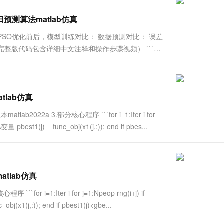
服务生态伙伴
视觉 Coding、空间感知、多模态思考等全面升级
1M上下文，专为长程任务能力而生
云工开物
企业应用
Works
Night Plan 支持 Qwen 3.8-Max
云原生大数据计算服务 MaxCompute
AI 办公
容器服务 Kub
NEW
Red Hat
预测算法matlab仿真
30+ 款产品免费体验
Data Agent 驱动的一站式 Data+AI 开发治理平台
夜间 5 折，Qwen/Meoo/TokenPlan 客户专享
面向分析的企业级SaaS模式云数据仓库
AI智能应用
提供一站式管
科研合作
ERP
堂（旗舰版）
SUSE
 PSO优化前后，模型训练对比： 数据预测对比： 误差
智能客服
AI 应用构建
大模型原生
CRM
序（完整版代码包含详细中文注释和操作步骤视频） ```LR
防护产品
2个月
自动承接线索
建站小程序
Qoder
大模型服务平台百炼-应用模版
OA 办公系统
HOT
NEW
面向真实软件
个人版上线、团队版降价；千问3.8-Max首发发尝鲜
丰富多元化的应用模版和解决方案
力提升
财税管理
模板建站
万有无界
大模型服务平台百炼-智能体
lab仿真
400电话
定制建站
的模型效果
灵活可视化地构建企业级 Agent
22a 3.部分核心程序 ```for i=1:Iter i for
方案
广告营销
模板小程序
;%变量 pbest1(j) = func_obj(x1(j,:)); end if pbes...
秒悟
人工智能平台 PAI
定制小程序
云端极速 AI 
新一代 AI 视频生成模型，深度适配广告营销等场景
AI Native 的算法工程平台，一站式完成建模、训练、推理服务部署
APP 开发
建站系统
tlab仿真
 i=1:Iter i for j=1:Npeop rng(i+j) if
AI 应用
10分钟微调：让0.6B模型媲美235B模
多模态数据信
_obj(x1(j,:)); end if pbest1(j)<gbe...
型
依托云原生高可用架构,实现Dify私有化部署
用1%尺寸在特定领域达到大模型90%以上效果