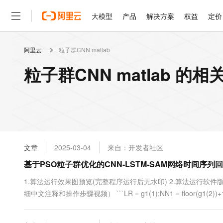
大模型
产品
解决方案
权益
定价
阿里云
粒子群CNN matlab
大模型
产品
解决方案
权益
定价
云市场
伙伴
服务
了解阿里云
精选产品
精选解决方案
普惠上云
产品定价
精选商城
成为销售伙伴
售前咨询
为什么选择阿里云
千问AI平台
粒子群CNN matlab 的相
了解云产品的定价详情
大模型服务平台百炼
千问办公，解锁你的工作
普惠上云 官方力荐
分销伙伴
在线服务
网站建设
什么是云计算
大
大模型服务与应用平台
企业级Agent产品，直接
云服务器38元/年起，超
咨询伙伴
多端小程序
技术领先
云上成本管理
售后服务
轻量应用服务器
Agency Agents：拥
官方推荐返现计划
大模型
精选产品
精选解决方案
Salesforce 国际版订阅
稳定可靠
管理和优化成本
推荐新用户得奖励，单订单
销售伙伴合作计划
自助服务
友盟天域
安全合规
人工智能与机器学习
AI
文本生成
云数据库 RDS
HappyHorse 打造一
云工开物
无影生态合作计划
在线服务
文章
2025-03-04
来自：开发者社区
观测云
分析师报告
高校专属算力普惠，学生认
计算
互联网应用开发
Qwen3.8-Max
HOT
Salesforce On Alibaba C
工单服务
基于PSO粒子群优化的CNN-LSTM-SAM网络时间序列回
智能体时代全能旗舰模型
Tuya 物联网平台阿里云
研究报告与白皮书
人工智能平台 PAI
快速拥有专属 OpenClaw
大模
Consulting Partner 合
大数据
容器
免费试用
短信专区
一站式AI开发、训练和推
1.算法运行效果图预览(完整程序运行后无水印) 2.算法运行软件版本
蓝凌 OA
Qwen3.7-Plus
AI 大模型销售与服务生
现代化应用
细中文注释和操作步骤视频） ```LR = g1(1);NN1 = floor(g1(2))+1; i
存储
天池大赛
能看、能想、能动手的多模
云解析DNS
解决方案免费试用 新老
电子合同
最高领取价值200元试用
安全
网络与CDN
AI 算法大赛
Qwen3-VL-Plus
畅捷通