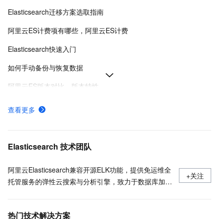
Elasticsearch迁移方案选取指南
阿里云ES计费项有哪些，阿里云ES计费
Elasticsearch快速入门
如何手动备份与恢复数据
阿里云ES版本对比，版本特性
架构升级
查看更多
阿里云ES AI场景语义搜索
购买阿里云ES
Elasticsearch 技术团队
阿里云Elasticsearch兼容开源ELK功能，提供免运维全
+关注
托管服务的弹性云搜索与分析引擎，致力于数据库加
速、数据分析、信息检索、智能运维监控等场景服务；
独有的云原生高性能内核、达摩院NLP分词、向量检
热门技术解决方案
索、智能运维、免费X-Pack高级商业特性等能力，全面