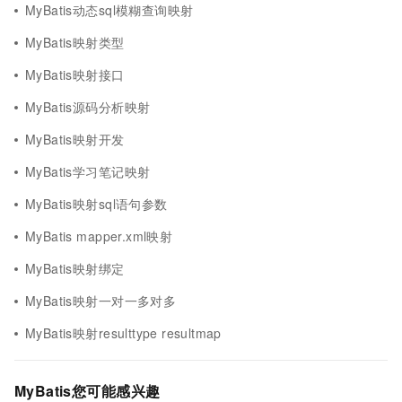
MyBatis动态sql模糊查询映射
MyBatis映射类型
MyBatis映射接口
MyBatis源码分析映射
MyBatis映射开发
MyBatis学习笔记映射
MyBatis映射sql语句参数
MyBatis mapper.xml映射
MyBatis映射绑定
MyBatis映射一对一多对多
MyBatis映射resulttype resultmap
MyBatis您可能感兴趣