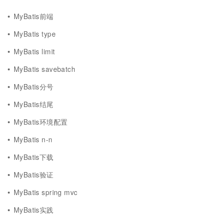
MyBatis前端
MyBatis type
MyBatis limit
MyBatis savebatch
MyBatis分号
MyBatis结尾
MyBatis环境配置
MyBatis n-n
MyBatis下载
MyBatis验证
MyBatis spring mvc
MyBatis实践