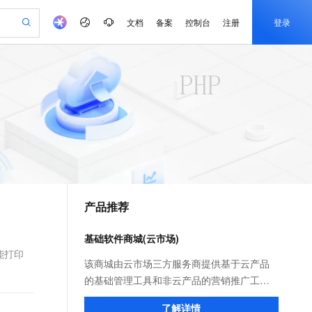
文档
备案
控制台
注册
登录
验
作计划
器
AI 活动
专业服务
服务伙伴合作计划
开发者社区
加入我们
产品动态
服务平台百炼
阿里云 OPC 创新助力计划
一站式生成采购清单，支持单品或批量购买
io：打造专属 AI 语音助手
S产品伙伴计划（繁花）
峰会
CS
造的大模型服务与应用开发平台
一句话生成原生可编辑精美 PPT 文稿
AI 生产力先锋
Al MaaS 服务伙伴赋能合作
域名
博文
Careers
至高可申请百万元
Qwen3.8-Max 模型上线
开启高性价比 AI 编程新体验
弹性可伸缩的云计算服务
Qwen-Audio-3.0-Realtime 端到端实时语音角色扮演
输入一句话想法, 轻松生成专业的 PPT
先锋实践拓展 AI 生产力的边界
Token 补贴，五大权
计划
海大会
伙伴信用分合作计划
商标
问答
社会招聘
益加速 OPC 成功
eek-V4-Pro
SS
一键部署幻兽帕鲁游戏服务器
飞天发布时刻
HOT
Open Search 向量检索版支
划
备案
电子书
校园招聘
pSeek-V4-Pro
视频创作，一键激活电商全链路生产力
稳定、安全、高性价比、高性能的云存储服务
一键购买专属联机服务器，轻松开启游戏
所见，即是所愿
持视频检索 Pipeline 功能
更多支持
划
公司注册
镜像站
视频生成
语音识别与合成
专属 QwenPaw
漫剧工坊：一站式动画创作平台
AI 实训营
HOT
应用身份服务 (IDaaS)
合作伙伴培训与认证
产品推荐
划
上云迁移
站生成，高效打造优质广告素材
全接入的云上超级电脑
从聊天伙伴进化为能主动干活的本地数字员工
快速生产连贯的高质量长漫剧
从基础到进阶，Agent 创客手把手教你
OpenClaw 管理能力上线
e-1.1-T2V
Qwen3-TTS-Flash
lScope
我要反馈
查询合作伙伴
畅细腻的高质量视频
离线语音合成大模型，多语言方言自适应，低延迟高稳定
n Alibaba Cloud ISV 合作
代维服务
建企业门户网站
10 分钟搭建微信、支付宝小程序
基础软件商城(云市场)
MaxCompute MaxFrame 提
创新加速
ope
登录合作伙伴管理后台
我要建议
站，无忧落地极速上线
以可视化方式快速构建移动和 PC 门户网站
国内短信简单易用，安全可靠，秒级触达，全球覆盖200+国家和地区。
高效部署网站，快速应用到小程序
供自动弹性内存功能
能打印
e-1.1-I2V
Cosyvoice-V3-Flash
该商城由云市场三方服务商提供基于云产品
安全
畅自然，细节丰富
高表现力语音合成大模型，语音克隆听感自然
我要投诉
PolarDB
的基础管理工具和非云产品的营销推广工
上云场景组合购
Milvus 弹性伸缩功能新增节
伴
漫剧创作，剧本、分镜、视频高效生成
100%兼容MySQL、PostgreSQL，兼容Oracle，支持集中和分布式
覆盖90%+业务场景，专享组合折扣价
点支持范围
具；为用户提供镜像及相关服务，通过预装
2V
VPN
Fun-ASR
了解详情