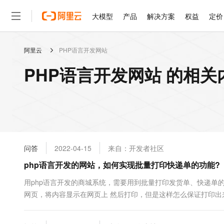
大模型
产品
解决方案
权益
定价
阿里云
PHP语言开发网站
大模型
产品
解决方案
权益
定价
云市场
伙伴
服务
了解阿里云
精选产品
精选解决方案
普惠上云
产品定价
精选商城
成为销售伙伴
售前咨询
为什么选择阿里云
千问AI平台
PHP语言开发网站 的相关
了解云产品的定价详情
大模型服务平台百炼
千问办公，解锁你的工作
普惠上云 官方力荐
分销伙伴
在线服务
网站建设
什么是云计算
大
大模型服务与应用平台
企业级Agent产品，直接
云服务器38元/年起，超
咨询伙伴
多端小程序
技术领先
云上成本管理
售后服务
轻量应用服务器
Agency Agents：拥
官方推荐返现计划
大模型
精选产品
精选解决方案
Salesforce 国际版订阅
稳定可靠
管理和优化成本
推荐新用户得奖励，单订单
销售伙伴合作计划
自助服务
友盟天域
安全合规
人工智能与机器学习
AI
文本生成
云数据库 RDS
HappyHorse 打造一
云工开物
无影生态合作计划
在线服务
问答
2022-04-15
来自：开发者社区
观测云
分析师报告
高校专属算力普惠，学生认
计算
互联网应用开发
Qwen3.8-Max
HOT
Salesforce On Alibaba C
工单服务
php语言开发的网站，如何实现批量打印快递单的功能?
智能体时代全能旗舰模型
Tuya 物联网平台阿里云
研究报告与白皮书
人工智能平台 PAI
快速拥有专属 OpenClaw
大模
Consulting Partner 合
大数据
容器
免费试用
短信专区
一站式AI开发、训练和推
用php语言开发的商城系统，需要用到批量打印发货单、快递单
蓝凌 OA
Qwen3.7-Plus
AI 大模型销售与服务生
现代化应用
网页，将内容显示在网页上 然后打印，但是这样怎么保证打印出
存储
天池大赛
能看、能想、能动手的多模
云解析DNS
解决方案免费试用 新老
电子合同
最高领取价值200元试用
安全
网络与CDN
AI 算法大赛
Qwen3-VL-Plus
畅捷通