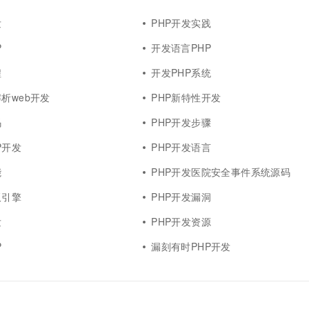
一个 AI 助手
超强辅助，Bol
即刻拥有 DeepSeek-R1 满血版
发
PHP开发实践
在企业官网、通讯软件中为客户提供 AI 客服
多种方案随心选，轻松解锁专属 DeepSeek
P
开发语言PHP
程
开发PHP系统
解析web开发
PHP新特性开发
码
PHP开发步骤
P开发
PHP开发语言
能
PHP开发医院安全事件系统源码
板引擎
PHP开发漏洞
发
PHP开发资源
P
漏刻有时PHP开发