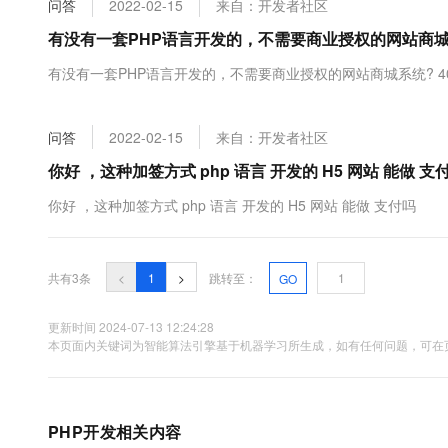
问答
2022-02-15
来自：开发者社区
大数据开发治理平台 Data
AI 产品 免费试用
网络
安全
云开发大赛
Tableau 订阅
有没有一套PHP语言开发的，不需要商业授权的网站商城系统
1亿+ 大模型 tokens 和 
可观测
入门学习赛
中间件
AI空中课堂在线直播课
有没有一套PHP语言开发的，不需要商业授权的网站商城系统? 4
云防火墙
140+云产品 免费试用
大模型服务
上云与迁云
云原生的云上边界网络安全
产品新客免费试用，最长1
数据库
生态解决方案
千问AI平台-Token Plan
问答
2022-02-15
来自：开发者社区
企业出海
大模型ACA认证体验
大数据计算
助力企业全员 AI 认知与能
行业生态解决方案
你好 ，这种加签方式 php 语言 开发的 H5 网站 能做 支
政企业务
媒体服务
千问AI平台-模型体验
开发者生态解决方案
你好 ，这种加签方式 php 语言 开发的 H5 网站 能做 支付吗
在线体验全尺寸、多种模态
企业服务与云通信
AI 开发和 AI 应用解决
Happy 系列大模型
域名与网站
共有3条
<
1
>
跳转至：
GO
终端用户计算
更新时间 2024-07-13 12:24:28
本页面内关键词为智能算法引擎基于机器学习所生成，如有任何问题，可在页
Serverless
大模型解决方案
开发工具
快速部署 Dify，高效搭建 
迁移与运维管理
PHP开发相关内容