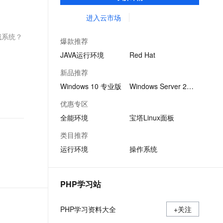
集成环境及软件，实现云服务器即开即于阿
文戏情感细腻自然，动作戏激烈拳拳到肉，实现更强表演能力
支持中英文自由切换，具备更强的噪声鲁棒性
ernetes 版 ACK
云聚AI 严选权益
AI 原生数据库服务发布
SSL 证书
里云的独立软件类，包括商业软件、系统软
进入云市场
，一键激活高效办公新体验
理容器应用的 K8s 服务
精选AI产品，从模型到应用全链提效
Agent 数据网关
件、营销软件等。
堡垒机
城系统？
AI 用量加速计划
云原生数据库 PolarDB
爆款推荐
应用
防火墙
、识别商机，让客服更高效、服务更出色。
新老同享，达量后返
Agentic Database 发布
JAVA运行环境
Red Hat
千问办公
主机安全
NEW
新品推荐
的智能体编程平台
一站式AI生产力平台
Windows 10 专业版
Windows Server 2022
AI 应用及服务市场
伶鹊
优惠专区
企业级人与Agent协作平台，接入和调度多个数字员工
智能客服平台，对话机器人、对话分析、智能外呼
AI 应用
全能环境
宝塔Linux面板
大模型服务平台百炼 - 全妙
大模型
类目推荐
应用创作平台
多模态内容创作工具，已接入 DeepSeek
运行环境
操作系统
自然语言处理
数据标注
PHP学习站
机器学习
息提取
与 AI 智能体进行实时音视频通话
PHP学习资料大全
从文本、图片、视频中提取结构化的属性信息
+关注
构建支持视频理解的 AI 音视频实时通话应用