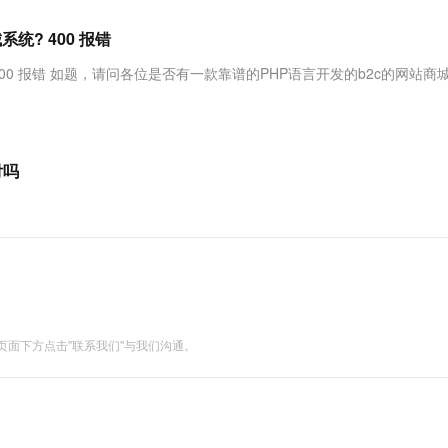
服务生态伙伴
视觉 Coding、空间感知、多模态思考等全面升级
1M上下文，专为长程任务能力而生
云工开物
企业应用
Works
Night Plan 支持 Qwen 3.8-Max
云原生大数据计算服务 MaxCompute
AI 办公
容器服务 Kub
NEW
Red Hat
? 400 报错
30+ 款产品免费体验
Data Agent 驱动的一站式 Data+AI 开发治理平台
夜间 5 折，Qwen/Meoo/TokenPlan 客户专享
面向分析的企业级SaaS模式云数据仓库
AI智能应用
提供一站式管
科研合作
ERP
堂（旗舰版）
SUSE
00 报错 如题，请问各位是否有一款靠谱的PHP语言开发的b2c的网站商
智能客服
AI 应用构建
大模型原生
CRM
防护产品
2个月
自动承接线索
建站小程序
Qoder
大模型服务平台百炼-应用模版
OA 办公系统
HOT
NEW
面向真实软件
个人版上线、团队版降价；千问3.8-Max首发发尝鲜
丰富多元化的应用模版和解决方案
力提升
财税管理
模板建站
付吗
万有无界
大模型服务平台百炼-智能体
400电话
定制建站
的模型效果
灵活可视化地构建企业级 Agent
方案
广告营销
模板小程序
秒悟
人工智能平台 PAI
定制小程序
云端极速 AI 
新一代 AI 视频生成模型，深度适配广告营销等场景
AI Native 的算法工程平台，一站式完成建模、训练、推理服务部署
APP 开发
面下方点击"联系我们"与我们沟通。
建站系统
AI 应用
10分钟微调：让0.6B模型媲美235B模
多模态数据信
型
依托云原生高可用架构,实现Dify私有化部署
用1%尺寸在特定领域达到大模型90%以上效果