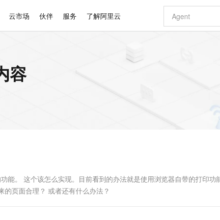
云市场
伙伴
服务
了解阿里云
AI 特惠
数据与 API
成为产品伙伴
企业增值服务
最佳实践
价格计算器
AI 场景体
基础软件
产品伙伴合
阿里云认证
市场活动
配置报价
大模型
内容
自助选配和估算价格
新方式
睿译宝，AI翻译排版一步到位
智启 AI 普惠权益
产品生态集成认证中心
企业支持计划
云上春晚
域名与网站
千问官方 MaaS 平台，为开发者和 Agent 而生，新用户赠送 1 亿 + tokens 额度
Qwen Aud
AI Coding
阿里云Maa
2026 阿里云
云服务器 E
为企业打
数据集
Windows
大模型认证
模型
NEW
NEW
交付可用成果
值低价云产品抢先购
上传文档即自动完成翻译和格式还原
至高享 1亿+免费 tokens，加速 Al 应用落地
提供智能易用的域名与建站服务
智能编程，一键
安全可靠、
产品生态伙伴
专家技术服务
云上奥运之旅
弹性计算合作
阿里云中企出
手机三要素
宝塔 Linux
全部认证
价格优势
有专属领域专家
GLM-5.2：长任务时代开源旗舰模型
阿里云 OPC 创新助力计划
千问大模型
即刻拥有 DeepS
AI 电商营销
对象存储 O
大模型
产品生态伙伴工作台
企业增值服务台
云栖战略参考
云存储合作计
云栖大会
身份实名认证
CentOS
训练营
推动算力普惠，释放技术红利
最高返9万
多领域专家智能体,一键组建 AI 虚拟交付团队
快速构建应用程序和网站，即刻迈出上云第一步
至高百万元 Token 补贴，加速一人公司成长
多元化、高性能、安全可靠的大模型服务
真正可用的 1M 上下文,一次完成代码全链路开发
轻松解锁专属 Dee
从图文生成到
云上的中国
数据库合作计
活动全景
短信
Docker
图片和
站式影视创作平台
Hermes Agent，打造自进化智能体
Token Plan 模型订阅计划
数字证书管理服务（原SSL证书）
5 分钟轻松部署
AI 广告创作
无影云电脑
企业成长
NEW
信息公告
看见新力量
云网络合作计
OCR 文字识别
JAVA
证享300元代金券
可视化编排打通从文字构思到成片全链路闭环
全托管，含MySQL、PostgreSQL、SQL Server、MariaDB多引擎
自主进化，持久记忆，越用越聪明
Qwen3.8-Max 首发尝鲜，限时加量 10 倍，夜间低至2折
实现全站HTTPS，呈现可信的WEB访问
图文、视频一
随时随地安
Kimi-K3
HappyHors
NEW
魔搭 Mode
loud
服务实践
官网公告
Kimi 最新旗舰模型，长程编程与推理利器
让文字生成流
金融模力时刻
Salesforce O
版
发票查验
全能环境
Claude Code + GStack 打造工程团队
千问办公，限时限量积分加倍
Qoder
低代码高效构
AI 建站
短信服务
型
NEW
作计划
计划
创新中心
魔搭 ModelSc
健康状态
理服务
让AI从“聊天伙伴”进化为能干活的“数字员工”
安装技能 GStack，拥有专属 AI 工程团队
你的AI工作搭子，覆盖日常办公高频场景
面向真实软件的智能体编程平台
0 代码专业建
的功能。 这个该怎么实现。目前看到的办法就是使用浏览器自带的打印功
客户案例
天气预报查询
操作系统
Deepseek-v4-pro
HappyHors
态合作计划
来的页面合理？ 或者还有什么办法？
态智能体模型
旗舰 MoE 大模型，百万上下文与顶尖推理能力
图生视频，流
同享
万小智 AI 建站低至 15元/月
Qoder CN
AI 短剧/漫剧
云原生数据库 
快递物流查询
WordPress
成为服务伙
高校合作
点，立即开启云上创新
覆盖公网/内网、递归/权威、移动APP等全场景解析服务
送.CN域名，送备案服务码
基于千问大模型等，支持代码智能生成、研发智能问答
AI助力短剧
GLM-5.2
Wan2.7-T
Ubuntu