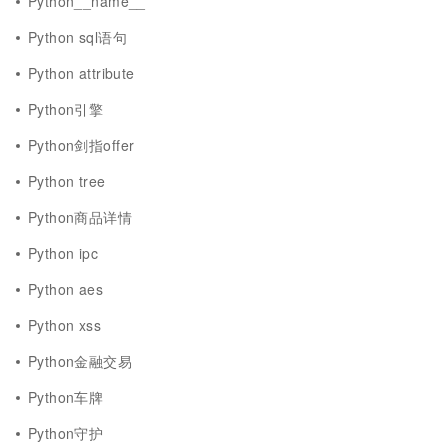
Python__name__
Python sql语句
Python attribute
Python引擎
Python剑指offer
Python tree
Python商品详情
Python ipc
Python aes
Python xss
Python金融交易
Python车牌
Python守护