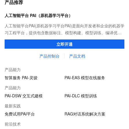
产品推荐
人工智能平台 PAI（原机器学习平台）
人工智能平台PAI(原机器学习平台PAI)是面向开发者和企业的机器学
习工程平台，提供包含数据标注、模型构建、模型训练、编译优
化、推理部署在内的AI开发全链路服务，内置140+种优化算法，提
立即开通
供低门槛、高性能的云原生AI工程化能力。
产品控制台
产品文档
产品能力
智算服务 PAI-灵骏
PAI-EAS 模型在线服务
产品能力
PAI-DSW 交互式建模
PAI-DLC 模型训练
最新实践
免费试用PAI平台
RAG对话系统解决方案
前沿技术