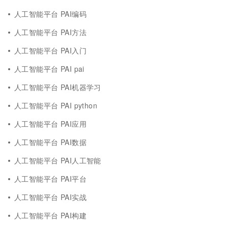
人工智能平台 PAI编码
人工智能平台 PAI方法
人工智能平台 PAI入门
人工智能平台 PAI pai
人工智能平台 PAI机器学习
人工智能平台 PAI python
人工智能平台 PAI应用
人工智能平台 PAI数据
人工智能平台 PAI人工智能
人工智能平台 PAI平台
人工智能平台 PAI实战
人工智能平台 PAI构建