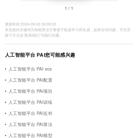
1 / 1
更新时间 2024-09-02 09:09:33
本页面内关键词为智能算法引擎基于机器学习所生成，如有任何问题，可在页
面下方点击"联系我们"与我们沟通。
人工智能平台 PAI您可能感兴趣
人工智能平台 PAI ecs
人工智能平台 PAI配置
人工智能平台 PAI项目
人工智能平台 PAI训练
人工智能平台 PAI近邻
人工智能平台 PAI算法
人工智能平台 PAI模型