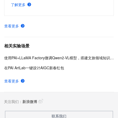
限的专属智能助理。
了解更多
查看更多
相关实验场景
使用PAI+LLaMA Factory微调Qwen2-VL模型，搭建文旅领域知识问答机器人
在PAI ArtLab一键设计AIGC新春红包
查看更多
关注我们：
新浪微博
联系我们