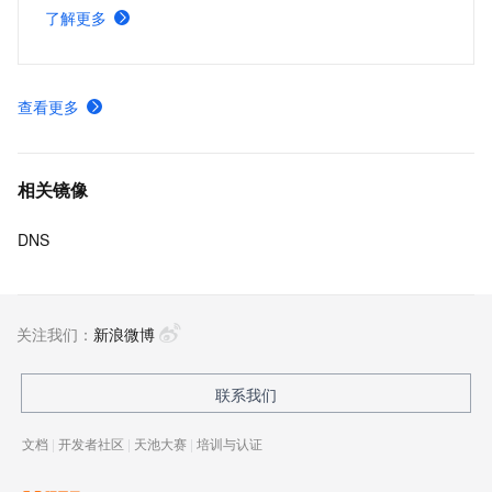
了解更多
查看更多
相关镜像
DNS
关注我们：
新浪微博
联系我们
文档
|
开发者社区
|
天池大赛
|
培训与认证