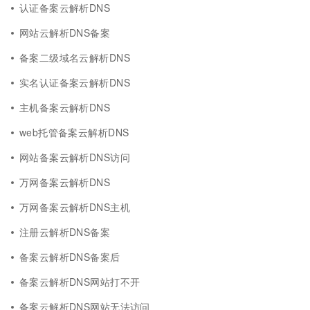
认证备案云解析DNS
网站云解析DNS备案
备案二级域名云解析DNS
实名认证备案云解析DNS
主机备案云解析DNS
web托管备案云解析DNS
网站备案云解析DNS访问
万网备案云解析DNS
万网备案云解析DNS主机
注册云解析DNS备案
备案云解析DNS备案后
备案云解析DNS网站打不开
备案云解析DNS网站无法访问