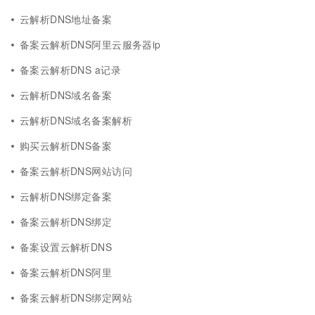
云解析DNS地址备案
备案云解析DNS阿里云服务器ip
备案云解析DNS a记录
云解析DNS域名备案
云解析DNS域名备案解析
购买云解析DNS备案
备案云解析DNS网站访问
云解析DNS绑定备案
备案云解析DNS绑定
备案设置云解析DNS
备案云解析DNS阿里
备案云解析DNS绑定网站