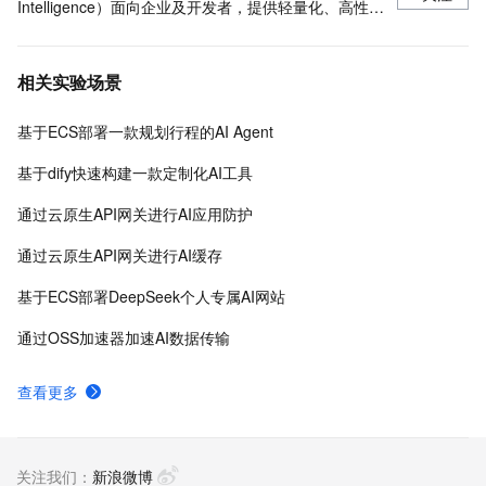
Intelligence）面向企业及开发者，提供轻量化、高性价
比的云原生机器学习平台，涵盖PAI-iTAG智能标注平
台、PAI-Designer（原Studio）可视化建模平台、PAI-
相关实验场景
DSW云原生交互式建模平台、PAI-DLC云原生AI基础平
台、PAI-EAS云原生弹性推理服务平台，支持千亿特
基于ECS部署一款规划行程的AI Agent
征、万亿样本规模加速训练，百余落地场景，全面提升
工程效率。
基于dify快速构建一款定制化AI工具
通过云原生API网关进行AI应用防护
通过云原生API网关进行AI缓存
基于ECS部署DeepSeek个人专属AI网站
通过OSS加速器加速AI数据传输
查看更多
关注我们：
新浪微博