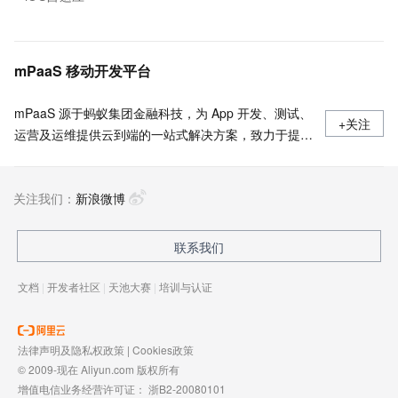
mPaaS 移动开发平台
mPaaS 源于蚂蚁集团金融科技，为 App 开发、测试、
+关注
运营及运维提供云到端的一站式解决方案，致力于提供
高效、灵活、稳定的移动研发、管理平台。 官网地
址：
关注我们：
https://www.aliyun.com/product/mobilepaas/mpaas
新浪微博
联系我们
文档
|
开发者社区
|
天池大赛
|
培训与认证
法律声明及隐私权政策
|
Cookies政策
© 2009-现在 Aliyun.com 版权所有
增值电信业务经营许可证：
浙B2-20080101