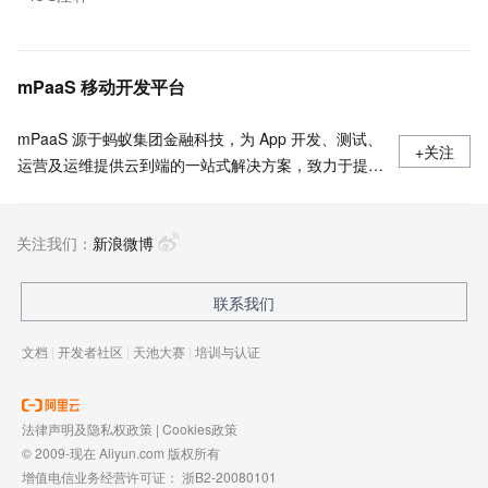
mPaaS 移动开发平台
mPaaS 源于蚂蚁集团金融科技，为 App 开发、测试、
+关注
运营及运维提供云到端的一站式解决方案，致力于提供
高效、灵活、稳定的移动研发、管理平台。 官网地
址：
关注我们：
https://www.aliyun.com/product/mobilepaas/mpaas
新浪微博
联系我们
文档
|
开发者社区
|
天池大赛
|
培训与认证
法律声明及隐私权政策
|
Cookies政策
© 2009-现在 Aliyun.com 版权所有
增值电信业务经营许可证：
浙B2-20080101