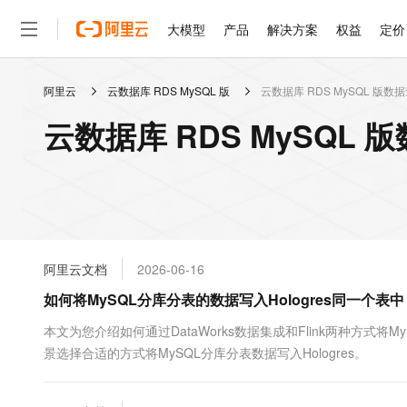
大模型
产品
解决方案
权益
定价
阿里云
云数据库 RDS MySQL 版
云数据库 RDS MySQL 版数
大模型
产品
解决方案
权益
定价
云市场
伙伴
服务
了解阿里云
精选产品
精选解决方案
普惠上云
产品定价
精选商城
成为销售伙伴
售前咨询
为什么选择阿里云
千问AI平台
云数据库 RDS MySQL
了解云产品的定价详情
大模型服务平台百炼
千问办公，解锁你的工作
普惠上云 官方力荐
分销伙伴
在线服务
网站建设
什么是云计算
大
大模型服务与应用平台
企业级Agent产品，直接
云服务器38元/年起，超
咨询伙伴
多端小程序
技术领先
云上成本管理
售后服务
轻量应用服务器
Agency Agents：拥
官方推荐返现计划
大模型
精选产品
精选解决方案
Salesforce 国际版订阅
稳定可靠
管理和优化成本
推荐新用户得奖励，单订单
销售伙伴合作计划
自助服务
友盟天域
安全合规
人工智能与机器学习
AI
文本生成
云数据库 RDS
HappyHorse 打造一
云工开物
无影生态合作计划
在线服务
阿里云文档
2026-06-16
观测云
分析师报告
高校专属算力普惠，学生认
计算
互联网应用开发
Qwen3.8-Max
HOT
Salesforce On Alibaba C
工单服务
如何将MySQL分库分表的数据写入Hologres同一个表中
智能体时代全能旗舰模型
Tuya 物联网平台阿里云
研究报告与白皮书
人工智能平台 PAI
快速拥有专属 OpenClaw
大模
Consulting Partner 合
大数据
容器
免费试用
短信专区
一站式AI开发、训练和推
本文为您介绍如何通过DataWorks数据集成和Flink两种方式将
蓝凌 OA
Qwen3.7-Plus
AI 大模型销售与服务生
现代化应用
景选择合适的方式将MySQL分库分表数据写入Hologres。
存储
天池大赛
能看、能想、能动手的多模
云解析DNS
解决方案免费试用 新老
电子合同
最高领取价值200元试用
安全
网络与CDN
AI 算法大赛
Qwen3-VL-Plus
畅捷通