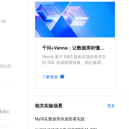
文戏情感细腻自然，动作戏激烈拳拳到肉，实现更强表演能力
支持中英文自由切换，具备更强的噪声鲁棒性
ernetes 版 ACK
云聚AI 严选权益
AI 原生数据库服务发布
SSL 证书
，一键激活高效办公新体验
理容器应用的 K8s 服务
精选AI产品，从模型到应用全链提效
Agent 数据网关
堡垒机
个问
AI 用量加速计划
云原生数据库 PolarDB
应用
防火墙
、识别商机，让客服更高效、服务更出色。
新老同享，达量后返
Agentic Database 发布
千问办公
主机安全
NEW
的智能体编程平台
一站式AI生产力平台
千问+Vanna：让数据库听懂人话
AI 应用及服务市场
伶鹊
Vanna 基于 RAG 架构实现自然语言
企业级人与Agent协作平台，接入和调度多个数字员工
智能客服平台，对话机器人、对话分析、智能外呼
到 SQL 的高精度转换，相比微调方
可以日
AI 应用
案更简单。依托阿里云全栈云能力，
大模型服务平台百炼 - 全妙
可显著提高自然语言理解精准度与
大模型
了解更多
应用创作平台
SQL 生成执行效率。
多模态内容创作工具，已接入 DeepSeek
自然语言处理
数据标注
相关实验场景
更多
机器学习
，最核心
息提取
与 AI 智能体进行实时音视频通话
.
MySQL数据库快速部署实践
从文本、图片、视频中提取结构化的属性信息
构建支持视频理解的 AI 音视频实时通话应用