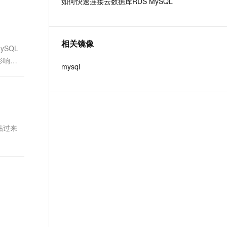
如何快速连接云数据库RDS MySQL
t.diy 一步搞定创意建站
构建大模型应用的安全防护体系
通过自然语言交互简化开发流程,全栈开发支持
通过阿里云安全产品对 AI 应用进行安全防护
相关镜像
SQL
影响应
mysql
粘贴过来