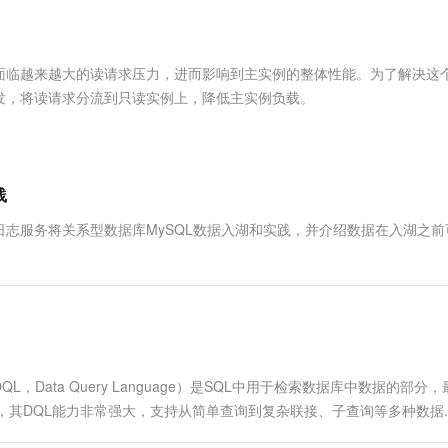
服务生态伙伴
视觉 Coding、空间感知、多模态思考等全面升级
1M上下文，专为长程任务能力而生
云工开物
企业应用
Works
Night Plan 支持 Qwen 3.8-Max
云原生大数据计算服务 MaxCompute
AI 办公
容器服务 Kub
NEW
Red Hat
30+ 款产品免费体验
Data Agent 驱动的一站式 Data+AI 开发治理平台
夜间 5 折，Qwen/Meoo/TokenPlan 客户专享
面向分析的企业级SaaS模式云数据仓库
AI智能应用
提供一站式管
科研合作
ERP
堂（旗舰版）
SUSE
面临越来越大的读请求压力，进而影响到主实例的整体性能。为了解决这
智能客服
AI 应用构建
大模型原生
CRM
发，将读请求分流到只读实例上，降低主实例负载。
防护产品
2个月
自动承接线索
建站小程序
Qoder
大模型服务平台百炼-应用模版
OA 办公系统
HOT
NEW
面向真实软件
个人版上线、团队版降价；千问3.8-Max首发发尝鲜
丰富多元化的应用模版和解决方案
力提升
财税管理
模板建站
万有无界
大模型服务平台百炼-智能体
践
400电话
定制建站
的模型效果
灵活可视化地构建企业级 Agent
志服务将关系型数据库MySQL数据入湖和实践，并介绍数据在入湖之前
方案
广告营销
模板小程序
秒悟
人工智能平台 PAI
定制小程序
云端极速 AI 
新一代 AI 视频生成模型，深度适配广告营销等场景
AI Native 的算法工程平台，一站式完成建模、训练、推理服务部署
APP 开发
建站系统
，Data Query Language）是SQL中用于检索数据库中数据的部分
AI 应用
10分钟微调：让0.6B模型媲美235B模
多模态数据信
库，其DQL能力非常强大，支持从简单查询到复杂联接、子查询等多种数据..
型
依托云原生高可用架构,实现Dify私有化部署
用1%尺寸在特定领域达到大模型90%以上效果