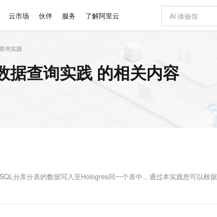
云市场
伙伴
服务
了解阿里云
据查询实践
AI 特惠
数据与 API
成为产品伙伴
企业增值服务
最佳实践
价格计算器
AI 场景体
基础软件
产品伙伴合
阿里云认证
市场活动
配置报价
大模型
 版数据查询实践 的相关内容
自助选配和估算价格
新方式
睿译宝，AI翻译排版一步到位
智启 AI 普惠权益
产品生态集成认证中心
企业支持计划
云上春晚
域名与网站
千问官方 MaaS 平台，为开发者和 Agent 而生，新用户赠送 1 亿 + tokens 额度
Qwen Aud
AI Coding
阿里云Maa
2026 阿里云
云服务器 E
为企业打
数据集
Windows
大模型认证
模型
NEW
NEW
交付可用成果
值低价云产品抢先购
上传文档即自动完成翻译和格式还原
至高享 1亿+免费 tokens，加速 Al 应用落地
提供智能易用的域名与建站服务
智能编程，一键
安全可靠、
产品生态伙伴
专家技术服务
云上奥运之旅
弹性计算合作
阿里云中企出
手机三要素
宝塔 Linux
全部认证
价格优势
有专属领域专家
GLM-5.2：长任务时代开源旗舰模型
阿里云 OPC 创新助力计划
千问大模型
即刻拥有 DeepS
AI 电商营销
对象存储 O
大模型
产品生态伙伴工作台
企业增值服务台
云栖战略参考
云存储合作计
云栖大会
身份实名认证
CentOS
训练营
推动算力普惠，释放技术红利
最高返9万
多领域专家智能体,一键组建 AI 虚拟交付团队
快速构建应用程序和网站，即刻迈出上云第一步
至高百万元 Token 补贴，加速一人公司成长
多元化、高性能、安全可靠的大模型服务
真正可用的 1M 上下文,一次完成代码全链路开发
轻松解锁专属 Dee
从图文生成到
云上的中国
数据库合作计
活动全景
短信
Docker
图片和
站式影视创作平台
Hermes Agent，打造自进化智能体
Token Plan 模型订阅计划
数字证书管理服务（原SSL证书）
5 分钟轻松部署
AI 广告创作
无影云电脑
企业成长
NEW
信息公告
看见新力量
云网络合作计
OCR 文字识别
JAVA
证享300元代金券
可视化编排打通从文字构思到成片全链路闭环
全托管，含MySQL、PostgreSQL、SQL Server、MariaDB多引擎
自主进化，持久记忆，越用越聪明
Qwen3.8-Max 首发尝鲜，限时加量 10 倍，夜间低至2折
实现全站HTTPS，呈现可信的WEB访问
图文、视频一
随时随地安
Kimi-K3
HappyHors
NEW
魔搭 Mode
loud
服务实践
官网公告
Kimi 最新旗舰模型，长程编程与推理利器
让文字生成流
金融模力时刻
Salesforce O
版
发票查验
全能环境
Claude Code + GStack 打造工程团队
千问办公，限时限量积分加倍
Qoder
低代码高效构
AI 建站
短信服务
型
NEW
作计划
计划
创新中心
魔搭 ModelSc
健康状态
理服务
让AI从“聊天伙伴”进化为能干活的“数字员工”
安装技能 GStack，拥有专属 AI 工程团队
你的AI工作搭子，覆盖日常办公高频场景
面向真实软件的智能体编程平台
0 代码专业建
MySQL分库分表的数据写入至Hologres同一个表中，通过本实践您可以根
客户案例
天气预报查询
操作系统
Deepseek-v4-pro
HappyHors
态合作计划
态智能体模型
旗舰 MoE 大模型，百万上下文与顶尖推理能力
图生视频，流
同享
万小智 AI 建站低至 15元/月
Qoder CN
AI 短剧/漫剧
云原生数据库 
快递物流查询
WordPress
成为服务伙
高校合作
点，立即开启云上创新
覆盖公网/内网、递归/权威、移动APP等全场景解析服务
送.CN域名，送备案服务码
基于千问大模型等，支持代码智能生成、研发智能问答
AI助力短剧
GLM-5.2
Wan2.7-T
Ubuntu