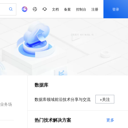
文档
备案
控制台
注册
登录
验
作计划
器
AI 活动
专业服务
服务伙伴合作计划
开发者社区
加入我们
产品动态
服务平台百炼
阿里云 OPC 创新助力计划
一站式生成采购清单，支持单品或批量购买
io：打造专属 AI 语音助手
S产品伙伴计划（繁花）
峰会
CS
造的大模型服务与应用开发平台
一句话生成原生可编辑精美 PPT 文稿
AI 生产力先锋
Al MaaS 服务伙伴赋能合作
域名
博文
Careers
至高可申请百万元
Qwen3.8-Max 模型上线
开启高性价比 AI 编程新体验
弹性可伸缩的云计算服务
Qwen-Audio-3.0-Realtime 端到端实时语音角色扮演
输入一句话想法, 轻松生成专业的 PPT
先锋实践拓展 AI 生产力的边界
Token 补贴，五大权
计划
海大会
伙伴信用分合作计划
商标
问答
社会招聘
益加速 OPC 成功
eek-V4-Pro
SS
一键部署幻兽帕鲁游戏服务器
飞天发布时刻
HOT
Open Search 向量检索版支
划
备案
电子书
校园招聘
pSeek-V4-Pro
视频创作，一键激活电商全链路生产力
稳定、安全、高性价比、高性能的云存储服务
一键购买专属联机服务器，轻松开启游戏
所见，即是所愿
持视频检索 Pipeline 功能
更多支持
划
公司注册
镜像站
视频生成
语音识别与合成
专属 QwenPaw
漫剧工坊：一站式动画创作平台
AI 实训营
HOT
应用身份服务 (IDaaS)
合作伙伴培训与认证
数据库
划
上云迁移
站生成，高效打造优质广告素材
全接入的云上超级电脑
从聊天伙伴进化为能主动干活的本地数字员工
快速生产连贯的高质量长漫剧
从基础到进阶，Agent 创客手把手教你
OpenClaw 管理能力上线
e-1.1-T2V
Qwen3-TTS-Flash
lScope
我要反馈
查询合作伙伴
畅细腻的高质量视频
离线语音合成大模型，多语言方言自适应，低延迟高稳定
n Alibaba Cloud ISV 合作
代维服务
建企业门户网站
10 分钟搭建微信、支付宝小程序
MaxCompute MaxFrame 提
数据库领域前沿技术分享与交流
+关注
创新加速
ope
登录合作伙伴管理后台
我要建议
站，无忧落地极速上线
以可视化方式快速构建移动和 PC 门户网站
国内短信简单易用，安全可靠，秒级触达，全球覆盖200+国家和地区。
高效部署网站，快速应用到小程序
供自动弹性内存功能
据业务场
e-1.1-I2V
Cosyvoice-V3-Flash
安全
畅自然，细节丰富
高表现力语音合成大模型，语音克隆听感自然
我要投诉
PolarDB
上云场景组合购
Milvus 弹性伸缩功能新增节
伴
热门技术解决方案
更多
漫剧创作，剧本、分镜、视频高效生成
100%兼容MySQL、PostgreSQL，兼容Oracle，支持集中和分布式
覆盖90%+业务场景，专享组合折扣价
点支持范围
2V
VPN
Fun-ASR