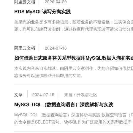
阿里云文档
2026-04-20
大数据开发治理平台 Data
AI 产品 免费试用
网络
安全
云开发大赛
Tableau 订阅
RDS MySQL读写分离实践
1亿+ 大模型 tokens 和 
可观测
入门学习赛
中间件
AI空中课堂在线直播课
如果您的业务是少写多读场景，随着业务的不断发展，主实例会
云防火墙
140+云产品 免费试用
大模型服务
题，您可以创建只读实例，通过数据库代理实现读写请求自动分
上云与迁云
云原生的云上边界网络安全
产品新客免费试用，最长1
数据库
生态解决方案
千问AI平台-Token Plan
企业出海
大模型ACA认证体验
大数据计算
阿里云文档
2024-07-16
助力企业全员 AI 认知与能
行业生态解决方案
政企业务
媒体服务
千问AI平台-模型体验
如何借助日志服务将关系型数据库MySQL数据入湖和实
开发者生态解决方案
在线体验全尺寸、多种模态
企业服务与云通信
本实践内容来自实战派，由阿里云专家创作，为您介绍如何借助日
AI 开发和 AI 应用解决
志服务可以提供哪些开箱即用的功能。
Happy 系列大模型
域名与网站
终端用户计算
文章
2024-07-15
来自：开发者社区
Serverless
MySQL DQL（数据查询语言）深度解析与实践
大模型解决方案
MySQL DQL（数据查询语言）深度解析与实践 数据查询语言（DQL
开发工具
快速部署 Dify，高效搭建 
的命令便是SELECT语句。MySQL作为广泛应用的关系型数据
迁移与运维管理