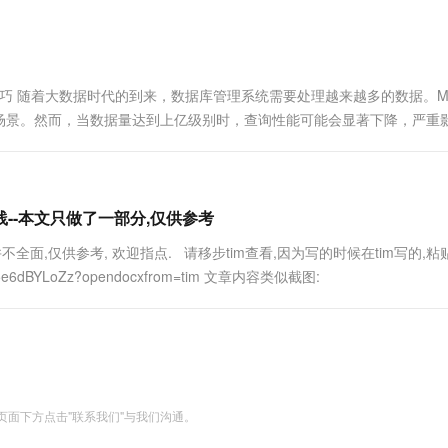
一个 AI 助手
超强辅助，Bol
即刻拥有 DeepSeek-R1 满血版
在企业官网、通讯软件中为客户提供 AI 客服
多种方案随心选，轻松解锁专属 DeepSeek
与技巧 随着大数据时代的到来，数据库管理系统需要处理越来越多的数据。My
场景。然而，当数据量达到上亿级别时，查询性能可能会显著下降，严重
实践--本文只做了一部分,仅供参考
并不全面,仅供参考, 欢迎指点. 请移步tim查看,因为写的时候在tim写的,
T5e6dBYLoZz?opendocxfrom=tim 文章内容类似截图:
面下方点击"联系我们"与我们沟通。