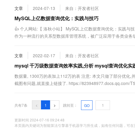
10 分钟在聊天系统中增加
专有云
文章
2024-07-13
来自：开发者社区
MySQL上亿数据查询优化：实践与技巧
👍 个人网站:【 洛秋小站】 MySQL上亿数据查询优化：实践
作为一种流行的关系型数据库管理系统，被广泛应用于各类业务
用的响应速度和用户体验。本文将...
文章
2022-02-17
来自：开发者社区
mysql 千万级数据查询效率实践,分析 mysql查询优化
数据量, 1300万的表加上112万的表 注意: 本文只做了部分优化,
截图有问题,就直接上链接了. https://823948977.docs.qq.com/
共有7条
<
1
>
跳转至：
GO
更新时间 2024-07-16 09:24:48
本页面内关键词为智能算法引擎基于机器学习所生成，如有任何问题，可在页