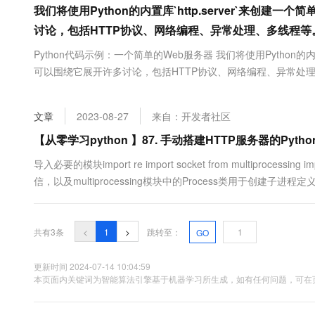
我们将使用Python的内置库`http.server`来
大数据开发治理平台 Data
AI 产品 免费试用
网络
安全
云开发大赛
Tableau 订阅
1亿+ 大模型 tokens 和 
讨论，包括HTTP协议、网络编程、异常处理、多线程等
可观测
入门学习赛
中间件
AI空中课堂在线直播课
Python代码示例：一个简单的Web服务器 我们将使用Python的
云防火墙
140+云产品 免费试用
大模型服务
上云与迁云
可以围绕它展开许多讨论，包括HTTP协议、网络编程、异常处理、多线程等。 import
云原生的云上边界网络安全
产品新客免费试用，最长1
数据库
生态解决方案
千问AI平台-Token Plan
企业出海
大模型ACA认证体验
大数据计算
助力企业全员 AI 认知与能
文章
2023-08-27
来自：开发者社区
行业生态解决方案
政企业务
媒体服务
千问AI平台-模型体验
【从零学习python 】87. 手动搭建HTTP服务器的Py
开发者生态解决方案
在线体验全尺寸、多种模态
企业服务与云通信
导入必要的模块import re import socket from multiproc
AI 开发和 AI 应用解决
Happy 系列大模型
信，以及multiprocessing模块中的Process类用于创建子进程定义WSGIServer
域名与网站
终端用户计算
共有3条
<
1
>
跳转至：
GO
Serverless
大模型解决方案
更新时间 2024-07-14 10:04:59
开发工具
快速部署 Dify，高效搭建 
本页面内关键词为智能算法引擎基于机器学习所生成，如有任何问题，可在页
迁移与运维管理