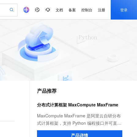
文档
备案
控制台
注册
登录
验
作计划
器
AI 活动
专业服务
服务伙伴合作计划
开发者社区
加入我们
产品动态
服务平台百炼
阿里云 OPC 创新助力计划
一站式生成采购清单，支持单品或批量购买
可编辑精美 PPT 文稿
S产品伙伴计划（繁花）
峰会
CS
造的大模型服务与应用开发平台
Agency Agents：拥有专属领域专家
AI 生产力先锋
Al MaaS 服务伙伴赋能合作
域名
博文
Careers
至高可申请百万元
Qwen3.8-Max 模型上线
 轻松生成专业的 PPT
开启高性价比 AI 编程新体验
弹性可伸缩的云计算服务
先锋实践拓展 AI 生产力的边界
多领域专家智能体,一键组建 AI 虚拟交付团队
Token 补贴，五大权
计划
海大会
伙伴信用分合作计划
商标
问答
社会招聘
益加速 OPC 成功
帕鲁游戏服务器
SS
HappyHorse 打造一站式影视创作平台
飞天发布时刻
HOT
Open Search 向量检索版支
划
备案
电子书
校园招聘
联机服务器，轻松开启游戏
视频创作，一键激活电商全链路生产力
稳定、安全、高性价比、高性能的云存储服务
所见，即是所愿
持视频检索 Pipeline 功能
可视化编排打通从文字构思到成片全链路闭环
更多支持
划
公司注册
镜像站
视频生成
语音识别与合成
 智能体与工作流应用
漫剧工坊：一站式动画创作平台
AI 实训营
应用身份服务 (IDaaS)
合作伙伴培训与认证
产品推荐
划
上云迁移
站生成，高效打造优质广告素材
全接入的云上超级电脑
通过阿里云百炼高效搭建AI应用,助力高效开发
快速生产连贯的高质量长漫剧
从基础到进阶，Agent 创客手把手教你
OpenClaw 管理能力上线
e-1.1-T2V
Qwen3-TTS-Flash
lScope
我要反馈
查询合作伙伴
畅细腻的高质量视频
离线语音合成大模型，多语言方言自适应，低延迟高稳定
n Alibaba Cloud ISV 合作
代维服务
建企业门户网站
10 分钟搭建微信、支付宝小程序
分布式计算框架 MaxCompute MaxFrame
MaxCompute MaxFrame 提
创新加速
ope
登录合作伙伴管理后台
我要建议
站，无忧落地极速上线
以可视化方式快速构建移动和 PC 门户网站
国内短信简单易用，安全可靠，秒级触达，全球覆盖200+国家和地区。
高效部署网站，快速应用到小程序
供自动弹性内存功能
e-1.1-I2V
Cosyvoice-V3-Flash
MaxCompute MaxFrame 是阿里云自研分布
安全
畅自然，细节丰富
高表现力语音合成大模型，语音克隆听感自然
我要投诉
PolarDB
式计算框架，支持 Python 编程接口并可直接
上云场景组合购
Milvus 弹性伸缩功能新增节
伴
漫剧创作，剧本、分镜、视频高效生成
100%兼容MySQL、PostgreSQL，兼容Oracle，支持集中和分布式
覆盖90%+业务场景，专享组合折扣价
点支持范围
使用 MaxCompute 计算资源及数据接口，与
2V
VPN
Fun-ASR
产品详情