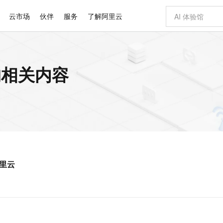
云市场
伙伴
服务
了解阿里云
AI 特惠
数据与 API
成为产品伙伴
企业增值服务
最佳实践
价格计算器
AI 场景体
基础软件
产品伙伴合
阿里云认证
市场活动
配置报价
大模型
 的相关内容
自助选配和估算价格
步到位
智启 AI 普惠权益
产品生态集成认证中心
企业支持计划
云上春晚
域名与网站
Qwen Audio：打造专属 AI 语音助手
千问官方 MaaS 平台，为开发者和 Agent 而生，新用户赠送 1 亿 + tokens 额度
一句话生成原生
AI Coding
阿里云Maa
2026 阿里云
云服务器 E
为企业打
数据集
Windows
大模型认证
模型
NEW
NEW
格式还原
值低价云产品抢先购
至高享 1亿+免费 tokens，加速 Al 应用落地
提供智能易用的域名与建站服务
Qwen-Audio-3.0-Realtime 端到端实时语音角色扮演
输入一句话想法,
智能编程，一键
安全可靠、
产品生态伙伴
专家技术服务
云上奥运之旅
弹性计算合作
阿里云中企出
手机三要素
宝塔 Linux
全部认证
价格优势
开源旗舰模型
即刻拥有 DeepSeek-V4-Pro
阿里云 OPC 创新助力计划
千问大模型
一键部署幻兽
AI 电商营销
对象存储 O
大模型
产品生态伙伴工作台
企业增值服务台
云栖战略参考
云存储合作计
云栖大会
身份实名认证
CentOS
训练营
推动算力普惠，释放技术红利
最高返9万
真正可用的 1M 上下文,一次完成代码全链路开发
快速构建应用程序和网站，即刻迈出上云第一步
轻松解锁专属 DeepSeek-V4-Pro
至高百万元 Token 补贴，加速一人公司成长
多元化、高性能、安全可靠的大模型服务
一键购买专属
从图文生成到
云上的中国
数据库合作计
活动全景
短信
Docker
图片和
自进化智能体
5 分钟轻松部署专属 QwenPaw
Token Plan 模型订阅计划
数字证书管理服务（原SSL证书）
高效搭建 AI
AI 广告创作
无影云电脑
企业成长
NEW
HOT
信息公告
看见新力量
云网络合作计
OCR 文字识别
JAVA
越聪明
证享300元代金券
全托管，含MySQL、PostgreSQL、SQL Server、MariaDB多引擎
Qwen3.8-Max 首发尝鲜，限时加量 10 倍，夜间低至2折
实现全站HTTPS，呈现可信的WEB访问
从聊天伙伴进化为能主动干活的本地数字员工
图文、视频一
随时随地安
Kimi-K3
HappyHors
NEW
魔搭 Mode
loud
服务实践
官网公告
阿里云
Kimi 最新旗舰模型，长程编程与推理利器
让文字生成流
金融模力时刻
Salesforce O
版
发票查验
全能环境
Claude Code + GStack 打造工程团队
千问办公，限时限量积分加倍
Qoder
低代码高效构
AI 建站
短信服务
型
NEW
作计划
计划
创新中心
魔搭 ModelSc
健康状态
理服务
让AI从“聊天伙伴”进化为能干活的“数字员工”
安装技能 GStack，拥有专属 AI 工程团队
你的AI工作搭子，覆盖日常办公高频场景
面向真实软件的智能体编程平台
0 代码专业建
客户案例
天气预报查询
操作系统
Deepseek-v4-pro
HappyHors
态合作计划
态智能体模型
旗舰 MoE 大模型，百万上下文与顶尖推理能力
图生视频，流
同享
万小智 AI 建站低至 15元/月
Qoder CN
AI 短剧/漫剧
云原生数据库 
快递物流查询
WordPress
成为服务伙
高校合作
点，立即开启云上创新
覆盖公网/内网、递归/权威、移动APP等全场景解析服务
送.CN域名，送备案服务码
基于千问大模型等，支持代码智能生成、研发智能问答
AI助力短剧
GLM-5.2
Wan2.7-T
Ubuntu