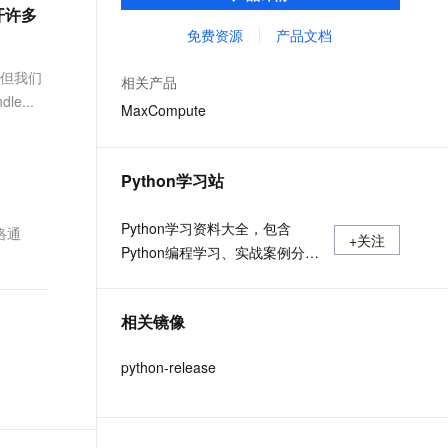
MaxCompute Notebook、镜像管理等功能共
文戏情感细腻自然，动作戏激烈拳拳到肉，实现更强表演能力
支持中英文自由切换，具备更强的噪声鲁棒性
开许多
ernetes 版 ACK
云聚AI 严选权益
AI 原生数据库服务发布
SSL 证书
同构成 MaxCompute 完整 Python 开发生
免费资源
产品文档
，一键激活高效办公新体验
理容器应用的 K8s 服务
精选AI产品，从模型到应用全链提效
Agent 数据网关
态。
堡垒机
，但我们
AI 用量加速计划
云原生数据库 PolarDB
相关产品
应用
防火墙
e...
、识别商机，让客服更高效、服务更出色。
新老同享，达量后返
Agentic Database 发布
MaxCompute
千问办公
主机安全
NEW
的智能体编程平台
一站式AI生产力平台
Python学习站
AI 应用及服务市场
伶鹊
企业级人与Agent协作平台，接入和调度多个数字员工
智能客服平台，对话机器人、对话分析、智能外呼
Python学习资料大全，包含
AI 应用
网络通
+关注
Python编程学习、实战案例分
大模型服务平台百炼 - 全妙
大模型
应用创作平台
享、开发者必知词条等内容。
多模态内容创作工具，已接入 DeepSeek
自然语言处理
相关镜像
数据标注
python-release
机器学习
息提取
与 AI 智能体进行实时音视频通话
从文本、图片、视频中提取结构化的属性信息
构建支持视频理解的 AI 音视频实时通话应用