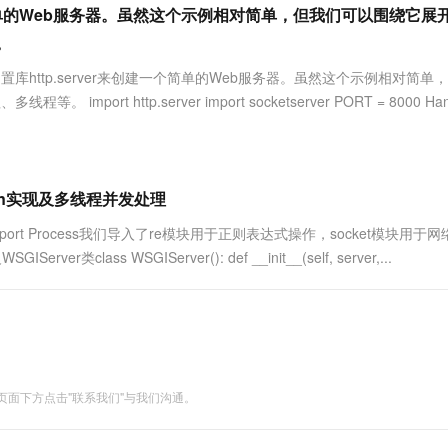
服务生态伙伴
视觉 Coding、空间感知、多模态思考等全面升级
1M上下文，专为长程任务能力而生
云工开物
创建一个简单的Web服务器。虽然这个示例相对简单，但我们可以围绕它展
企业应用
Works
Night Plan 支持 Qwen 3.8-Max
云原生大数据计算服务 MaxCompute
AI 办公
容器服务 Kub
NEW
Red Hat
30+ 款产品免费体验
Data Agent 驱动的一站式 Data+AI 开发治理平台
夜间 5 折，Qwen/Meoo/TokenPlan 客户专享
面向分析的企业级SaaS模式云数据仓库
AI智能应用
提供一站式管
。
科研合作
ERP
堂（旗舰版）
SUSE
内置库http.server来创建一个简单的Web服务器。虽然这个示例相对简单
智能客服
AI 应用构建
大模型原生
CRM
 http.server import socketserver PORT = 8000 Handl
防护产品
2个月
自动承接线索
建站小程序
Qoder
大模型服务平台百炼-应用模版
OA 办公系统
HOT
NEW
面向真实软件
个人版上线、团队版降价；千问3.8-Max首发发尝鲜
丰富多元化的应用模版和解决方案
力提升
财税管理
模板建站
万有无界
大模型服务平台百炼-智能体
thon实现及多线程并发处理
400电话
定制建站
的模型效果
灵活可视化地构建企业级 Agent
essing import Process我们导入了re模块用于正则表达式操作，socket模块用于
方案
广告营销
模板小程序
秒悟
人工智能平台 PAI
类class WSGIServer(): def __init__(self, server,...
定制小程序
云端极速 AI 
新一代 AI 视频生成模型，深度适配广告营销等场景
AI Native 的算法工程平台，一站式完成建模、训练、推理服务部署
APP 开发
建站系统
AI 应用
10分钟微调：让0.6B模型媲美235B模
多模态数据信
面下方点击"联系我们"与我们沟通。
型
依托云原生高可用架构,实现Dify私有化部署
用1%尺寸在特定领域达到大模型90%以上效果