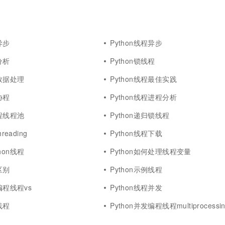
一个 AI 助手
超强辅助，Bol
即刻拥有 DeepSeek-R1 满血版
在企业官网、通讯软件中为客户提供 AI 客服
多种方案随心选，轻松解锁专属 DeepSeek
异步
Python线程异步
分析
Python锁线程
程数据处理
Python线程最佳实践
协程
Python线程进程分析
线程线程池
Python递归锁线程
reading
Python线程下载
hon线程
Python如何处理线程变量
区别
Python示例线程
编程线程vs
Python线程并发
线程
Python并发编程线程multiprocessi