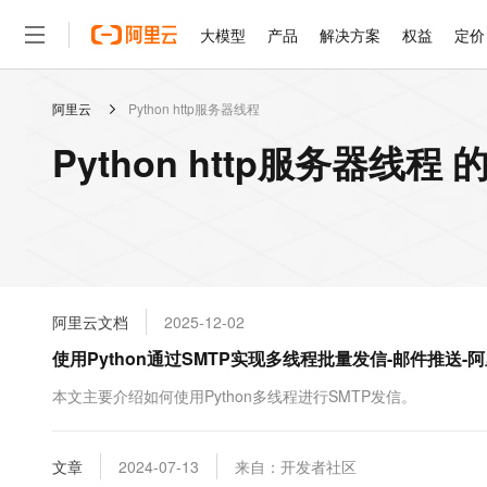
大模型
产品
解决方案
权益
定价
阿里云
Python http服务器线程
大模型
产品
解决方案
权益
定价
云市场
伙伴
服务
了解阿里云
精选产品
精选解决方案
普惠上云
产品定价
精选商城
成为销售伙伴
售前咨询
为什么选择阿里云
千问AI平台
Python http服务器线程
了解云产品的定价详情
大模型服务平台百炼
睿译宝，AI翻译排版一
普惠上云 官方力荐
分销伙伴
在线服务
网站建设
什么是云计算
大
大模型服务与应用平台
上传文档即自动完成翻译和
云服务器38元/年起，超
咨询伙伴
多端小程序
技术领先
云上成本管理
售后服务
轻量应用服务器
GLM-5.2：长任务时代
官方推荐返现计划
大模型
精选产品
精选解决方案
Salesforce 国际版订阅
稳定可靠
管理和优化成本
推荐新用户得奖励，单订单
销售伙伴合作计划
自助服务
友盟天域
安全合规
人工智能与机器学习
AI
文本生成
云数据库 RDS
Hermes Agent，打造
云工开物
无影生态合作计划
在线服务
阿里云文档
2025-12-02
观测云
分析师报告
自主进化，持久记忆，越用
高校专属算力普惠，学生认
计算
互联网应用开发
Qwen3.8-Max
HOT
Salesforce On Alibaba C
工单服务
使用Python通过SMTP实现多线程批量发信-邮件推送-
智能体时代全能旗舰模型
Tuya 物联网平台阿里云
研究报告与白皮书
人工智能平台 PAI
快速拥有专属 OpenClaw
大模
Consulting Partner 合
大数据
容器
免费试用
短信专区
一站式AI开发、训练和推
本文主要介绍如何使用Python多线程进行SMTP发信。
蓝凌 OA
Qwen3.7-Plus
AI 大模型销售与服务生
现代化应用
存储
天池大赛
能看、能想、能动手的多模
云解析DNS
解决方案免费试用 新老
电子合同
最高领取价值200元试用
安全
文章
网络与CDN
2024-07-13
来自：开发者社区
AI 算法大赛
Qwen3-VL-Plus
畅捷通