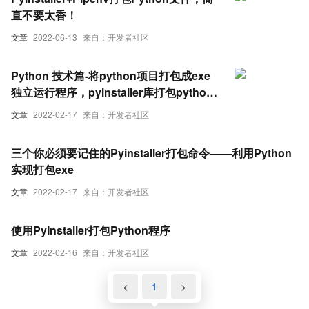
直不要太香！
文章
2022-06-13
来自：开发者社区
Python 技术篇-将python项目打包成exe
独立运行程序，pyinstaller库打包python
代码实例演示
文章
2022-02-17
来自：开发者社区
三个你必须要记住的Pyinstaller打包命令——利用Python
实现打包exe
文章
2022-02-17
来自：开发者社区
使用PyInstaller打包Python程序
文章
2022-02-16
来自：开发者社区
<
1
>