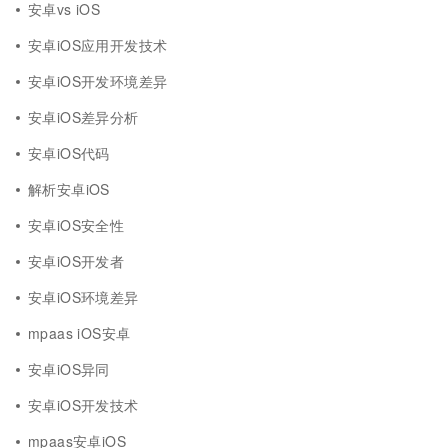
安卓vs iOS
安卓iOS应用开发技术
安卓iOS开发环境差异
安卓iOS差异分析
安卓iOS代码
解析安卓iOS
安卓iOS安全性
安卓iOS开发者
安卓iOS环境差异
mpaas iOS安卓
安卓iOS异同
安卓iOS开发技术
mpaas安卓iOS