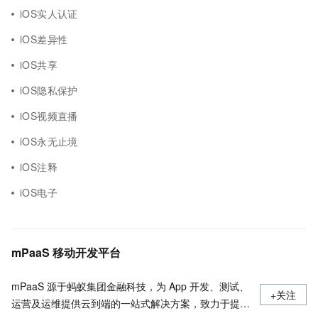
iOS实人认证
iOS差异性
iOS共享
iOS隐私保护
iOS视频直播
iOS永无止境
iOS注释
iOS电子
mPaaS 移动开发平台
mPaaS 源于蚂蚁集团金融科技，为 App 开发、测试、
+关注
运营及运维提供云到端的一站式解决方案，致力于提供