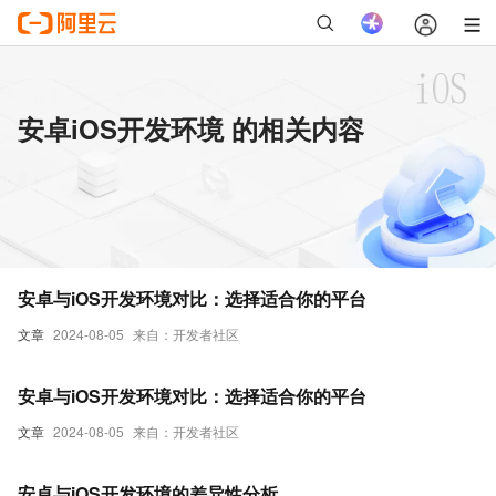
安卓iOS开发环境 的相关内容
安卓与iOS开发环境对比：选择适合你的平台
文章
2024-08-05
来自：开发者社区
安卓与iOS开发环境对比：选择适合你的平台
文章
2024-08-05
来自：开发者社区
安卓与iOS开发环境的差异性分析