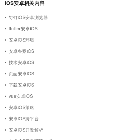
iOS安卓相关内容
钉钉iOS安卓浏览器
flutter安卓iOS
安卓iOS环境
安卓备案iOS
技术安卓iOS
页面安卓iOS
下载安卓iOS
vue安卓iOS
安卓iOS策略
安卓iOS跨平台
安卓iOS开发解析