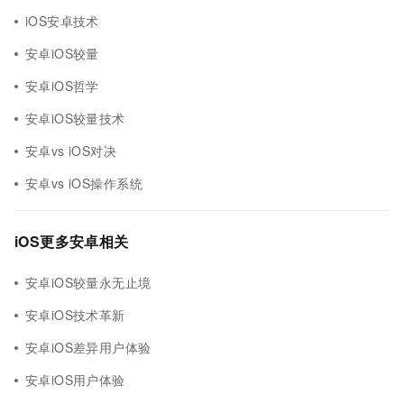
iOS安卓技术
安卓iOS较量
安卓iOS哲学
安卓iOS较量技术
安卓vs iOS对决
安卓vs iOS操作系统
iOS更多安卓相关
安卓iOS较量永无止境
安卓iOS技术革新
安卓iOS差异用户体验
安卓iOS用户体验