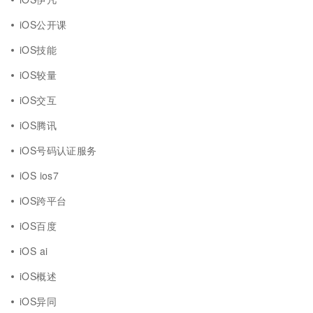
iOS公开课
iOS技能
iOS较量
iOS交互
iOS腾讯
iOS号码认证服务
iOS ios7
iOS跨平台
iOS百度
iOS ai
iOS概述
iOS异同