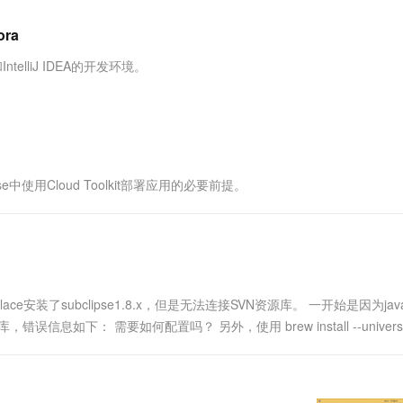
服务生态伙伴
视觉 Coding、空间感知、多模态思考等全面升级
1M上下文，专为长程任务能力而生
云工开物
企业应用
Works
Night Plan 支持 Qwen 3.8-Max
云原生大数据计算服务 MaxCompute
AI 办公
容器服务 Kub
NEW
Red Hat
ora
30+ 款产品免费体验
Data Agent 驱动的一站式 Data+AI 开发治理平台
夜间 5 折，Qwen/Meoo/TokenPlan 客户专享
面向分析的企业级SaaS模式云数据仓库
AI智能应用
提供一站式管
科研合作
ERP
堂（旗舰版）
SUSE
ntelliJ IDEA的开发环境。
智能客服
AI 应用构建
大模型原生
CRM
防护产品
2个月
自动承接线索
建站小程序
Qoder
大模型服务平台百炼-应用模版
OA 办公系统
HOT
NEW
面向真实软件
个人版上线、团队版降价；千问3.8-Max首发发尝鲜
丰富多元化的应用模版和解决方案
力提升
财税管理
模板建站
万有无界
大模型服务平台百炼-智能体
400电话
定制建站
pse中使用Cloud Toolkit部署应用的必要前提。
的模型效果
灵活可视化地构建企业级 Agent
方案
广告营销
模板小程序
秒悟
人工智能平台 PAI
定制小程序
云端极速 AI 
新一代 AI 视频生成模型，深度适配广告营销等场景
AI Native 的算法工程平台，一站式完成建模、训练、推理服务部署
APP 开发
tplace安装了subclipse1.8.x，但是无法连接SVN资源库。 一开始是因为jav
建站系统
息如下： 需要如何配置吗？ 另外，使用 brew install --universal
AI 应用
10分钟微调：让0.6B模型媲美235B模
多模态数据信
型
依托云原生高可用架构,实现Dify私有化部署
用1%尺寸在特定领域达到大模型90%以上效果