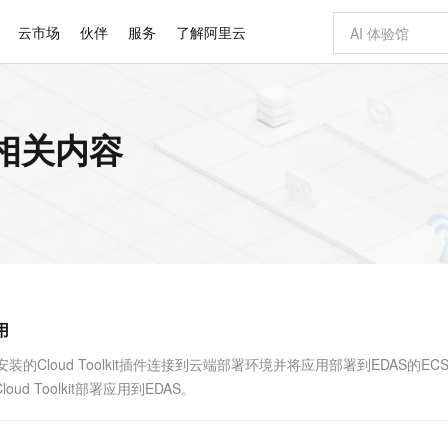
云市场
伙伴
服务
了解阿里云
AI 特惠
数据与 API
成为产品伙伴
企业增值服务
最佳实践
价格计算器
AI 场景体
基础软件
产品伙伴合
阿里云认证
市场活动
配置报价
大模型
 的相关内容
自助选配和估算价格
步到位
智启 AI 普惠权益
产品生态集成认证中心
企业支持计划
云上春晚
域名与网站
Qwen Audio：打造专属 AI 语音助手
千问官方 MaaS 平台，为开发者和 Agent 而生，新用户赠送 1 亿 + tokens 额度
一句话生成原生
AI Coding
阿里云Maa
2026 阿里云
云服务器 E
为企业打
数据集
Windows
大模型认证
模型
NEW
NEW
格式还原
值低价云产品抢先购
至高享 1亿+免费 tokens，加速 Al 应用落地
提供智能易用的域名与建站服务
Qwen-Audio-3.0-Realtime 端到端实时语音角色扮演
输入一句话想法,
智能编程，一键
安全可靠、
产品生态伙伴
专家技术服务
云上奥运之旅
弹性计算合作
阿里云中企出
手机三要素
宝塔 Linux
全部认证
价格优势
开源旗舰模型
即刻拥有 DeepSeek-V4-Pro
阿里云 OPC 创新助力计划
千问大模型
一键部署幻兽
AI 电商营销
对象存储 O
大模型
产品生态伙伴工作台
企业增值服务台
云栖战略参考
云存储合作计
云栖大会
身份实名认证
CentOS
训练营
推动算力普惠，释放技术红利
最高返9万
真正可用的 1M 上下文,一次完成代码全链路开发
快速构建应用程序和网站，即刻迈出上云第一步
轻松解锁专属 DeepSeek-V4-Pro
至高百万元 Token 补贴，加速一人公司成长
多元化、高性能、安全可靠的大模型服务
一键购买专属
从图文生成到
云上的中国
数据库合作计
活动全景
短信
Docker
图片和
自进化智能体
5 分钟轻松部署专属 QwenPaw
Token Plan 模型订阅计划
数字证书管理服务（原SSL证书）
高效搭建 AI
AI 广告创作
无影云电脑
企业成长
NEW
HOT
信息公告
看见新力量
云网络合作计
OCR 文字识别
JAVA
越聪明
证享300元代金券
全托管，含MySQL、PostgreSQL、SQL Server、MariaDB多引擎
Qwen3.8-Max 首发尝鲜，限时加量 10 倍，夜间低至2折
实现全站HTTPS，呈现可信的WEB访问
从聊天伙伴进化为能主动干活的本地数字员工
图文、视频一
随时随地安
Kimi-K3
HappyHors
NEW
魔搭 Mode
loud
服务实践
官网公告
用
Kimi 最新旗舰模型，长程编程与推理利器
让文字生成流
金融模力时刻
Salesforce O
版
发票查验
全能环境
Claude Code + GStack 打造工程团队
千问办公，限时限量积分加倍
Qoder
低代码高效构
AI 建站
短信服务
型
NEW
作计划
计划
创新中心
魔搭 ModelSc
健康状态
理服务
让AI从“聊天伙伴”进化为能干活的“数字员工”
安装技能 GStack，拥有专属 AI 工程团队
你的AI工作搭子，覆盖日常办公高频场景
面向真实软件的智能体编程平台
0 代码专业建
的Cloud Toolkit插件连接到云端部署环境并将应用部署到EDAS的EC
客户案例
天气预报查询
操作系统
Deepseek-v4-pro
HappyHors
态合作计划
oud Toolkit部署应用到EDAS。
态智能体模型
旗舰 MoE 大模型，百万上下文与顶尖推理能力
图生视频，流
同享
万小智 AI 建站低至 15元/月
Qoder CN
AI 短剧/漫剧
云原生数据库 
快递物流查询
WordPress
成为服务伙
高校合作
点，立即开启云上创新
覆盖公网/内网、递归/权威、移动APP等全场景解析服务
送.CN域名，送备案服务码
基于千问大模型等，支持代码智能生成、研发智能问答
AI助力短剧
GLM-5.2
Wan2.7-T
Ubuntu