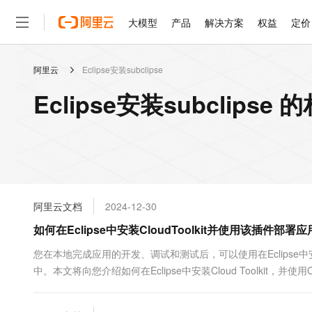
大模型
产品
解决方案
权益
定价
阿里云
Eclipse安装subclipse
大模型
产品
解决方案
权益
定价
云市场
伙伴
服务
了解阿里云
精选产品
精选解决方案
普惠上云
产品定价
精选商城
成为销售伙伴
售前咨询
为什么选择阿里云
千问AI平台
Eclipse安装subclipse
了解云产品的定价详情
大模型服务平台百炼
睿译宝，AI翻译排版一
普惠上云 官方力荐
分销伙伴
在线服务
网站建设
什么是云计算
大
大模型服务与应用平台
上传文档即自动完成翻译和
云服务器38元/年起，超
咨询伙伴
多端小程序
技术领先
云上成本管理
售后服务
轻量应用服务器
GLM-5.2：长任务时代
官方推荐返现计划
大模型
精选产品
精选解决方案
Salesforce 国际版订阅
稳定可靠
管理和优化成本
推荐新用户得奖励，单订单
销售伙伴合作计划
自助服务
友盟天域
安全合规
人工智能与机器学习
AI
文本生成
云数据库 RDS
Hermes Agent，打造
云工开物
无影生态合作计划
在线服务
阿里云文档
2024-12-30
观测云
分析师报告
自主进化，持久记忆，越用
高校专属算力普惠，学生认
计算
互联网应用开发
Qwen3.8-Max
HOT
Salesforce On Alibaba C
工单服务
如何在Eclipse中安装CloudToolkit并使用该插件部署应
智能体时代全能旗舰模型
Tuya 物联网平台阿里云
研究报告与白皮书
人工智能平台 PAI
快速拥有专属 OpenClaw
大模
Consulting Partner 合
大数据
容器
免费试用
短信专区
一站式AI开发、训练和推
您在本地完成应用的开发、调试和测试后，可以使用在Eclipse中安装
蓝凌 OA
Qwen3.7-Plus
AI 大模型销售与服务生
现代化应用
中。本文将向您介绍如何在Eclipse中安装Cloud Toolkit，并使用Cl
存储
天池大赛
能看、能想、能动手的多模
云解析DNS
解决方案免费试用 新老
电子合同
最高领取价值200元试用
安全
网络与CDN
AI 算法大赛
Qwen3-VL-Plus
畅捷通