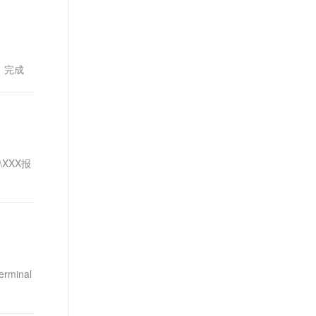
：完成
X\XXX报
minal