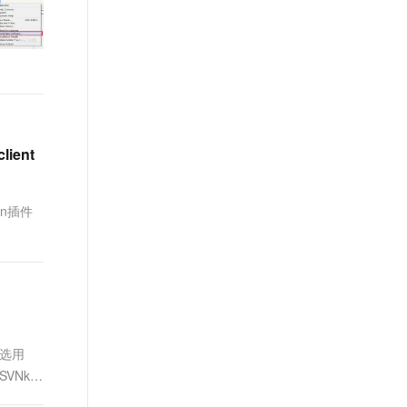
t.diy 一步搞定创意建站
构建大模型应用的安全防护体系
通过自然语言交互简化开发流程,全栈开发支持
通过阿里云安全产品对 AI 应用进行安全防护
lient
vn插件
制选用
VNkit