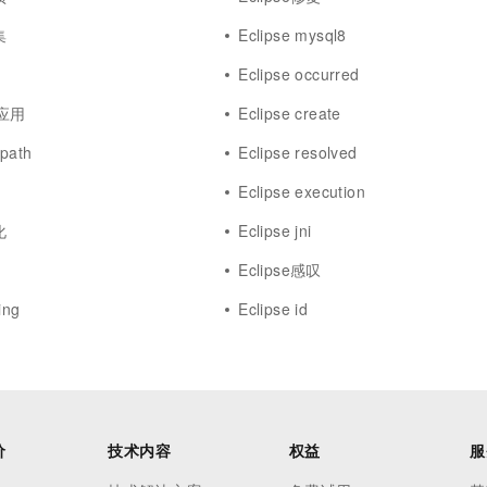
集
Eclipse mysql8
Eclipse occurred
b应用
Eclipse create
dpath
Eclipse resolved
Eclipse execution
化
Eclipse jni
Eclipse感叹
ing
Eclipse id
价
技术内容
权益
服