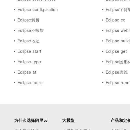
Eclipse configuration
Eclipse字符
Eclipse解析
Eclipse ee
Eclipse不报错
Eclipse we
Eclipse地址
Eclipse buil
Eclipse start
Eclipse get
Eclipse type
Eclipse图形
Eclipse at
Eclipse离线
Eclipse more
Eclipse runn
为什么选择阿里云
大模型
产品和定