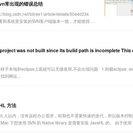
装svn常出现的错误总结
一个 AI 助手
超强辅助，Bol
即刻拥有 DeepSeek-R1 满血版
在企业官网、通讯软件中为客户提供 AI 客服
et/bitree1/article/details/50440234
多种方案随心选，轻松解锁专属 DeepSeek
件的版本要和系统里安装的SVN客户端版本一致，才能使得
as not built since its build path is incomplete This c
本地和eclipse上面就可以无缝使用,不会出现问题 1.卸载eclipse s
/ 找到网址...
aHL 方法
se，团队 10 人以内，没有远程办公需求，前期也不需要快速的迭代，所以版本控
c 下想使用 SVN 的 Native library 是需要安装 JavaHL 的。 由于使用 S