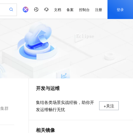
文档
备案
控制台
注册
登录
验
作计划
器
AI 活动
专业服务
服务伙伴合作计划
开发者社区
加入我们
产品动态
服务平台百炼
阿里云 OPC 创新助力计划
一站式生成采购清单，支持单品或批量购买
可编辑精美 PPT 文稿
S产品伙伴计划（繁花）
峰会
CS
造的大模型服务与应用开发平台
Agency Agents：拥有专属领域专家
AI 生产力先锋
Al MaaS 服务伙伴赋能合作
域名
博文
Careers
至高可申请百万元
Qwen3.8-Max 模型上线
 轻松生成专业的 PPT
开启高性价比 AI 编程新体验
弹性可伸缩的云计算服务
先锋实践拓展 AI 生产力的边界
多领域专家智能体,一键组建 AI 虚拟交付团队
Token 补贴，五大权
计划
海大会
伙伴信用分合作计划
商标
问答
社会招聘
益加速 OPC 成功
帕鲁游戏服务器
SS
HappyHorse 打造一站式影视创作平台
飞天发布时刻
HOT
Open Search 向量检索版支
划
备案
电子书
校园招聘
联机服务器，轻松开启游戏
视频创作，一键激活电商全链路生产力
稳定、安全、高性价比、高性能的云存储服务
所见，即是所愿
持视频检索 Pipeline 功能
可视化编排打通从文字构思到成片全链路闭环
更多支持
划
公司注册
镜像站
视频生成
语音识别与合成
 智能体与工作流应用
漫剧工坊：一站式动画创作平台
AI 实训营
应用身份服务 (IDaaS)
合作伙伴培训与认证
开发与运维
划
上云迁移
站生成，高效打造优质广告素材
全接入的云上超级电脑
通过阿里云百炼高效搭建AI应用,助力高效开发
快速生产连贯的高质量长漫剧
从基础到进阶，Agent 创客手把手教你
OpenClaw 管理能力上线
e-1.1-T2V
Qwen3-TTS-Flash
lScope
我要反馈
查询合作伙伴
畅细腻的高质量视频
离线语音合成大模型，多语言方言自适应，低延迟高稳定
n Alibaba Cloud ISV 合作
代维服务
建企业门户网站
10 分钟搭建微信、支付宝小程序
MaxCompute MaxFrame 提
集结各类场景实战经验，助你开
+关注
创新加速
ope
登录合作伙伴管理后台
我要建议
站，无忧落地极速上线
以可视化方式快速构建移动和 PC 门户网站
国内短信简单易用，安全可靠，秒级触达，全球覆盖200+国家和地区。
高效部署网站，快速应用到小程序
供自动弹性内存功能
S集群
发运维畅行无忧
e-1.1-I2V
Cosyvoice-V3-Flash
安全
畅自然，细节丰富
高表现力语音合成大模型，语音克隆听感自然
我要投诉
PolarDB
上云场景组合购
Milvus 弹性伸缩功能新增节
伴
漫剧创作，剧本、分镜、视频高效生成
100%兼容MySQL、PostgreSQL，兼容Oracle，支持集中和分布式
覆盖90%+业务场景，专享组合折扣价
点支持范围
2V
VPN
Fun-ASR
相关镜像