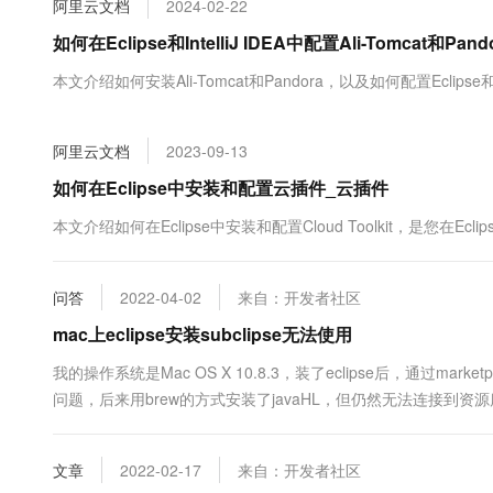
阿里云文档
2024-02-22
大数据开发治理平台 Data
AI 产品 免费试用
网络
安全
云开发大赛
Tableau 订阅
如何在Eclipse和IntelliJ IDEA中配置Ali-Tomcat和Pand
1亿+ 大模型 tokens 和 
可观测
入门学习赛
中间件
AI空中课堂在线直播课
本文介绍如何安装Ali-Tomcat和Pandora，以及如何配置Eclipse和I
云防火墙
140+云产品 免费试用
大模型服务
上云与迁云
云原生的云上边界网络安全
产品新客免费试用，最长1
数据库
生态解决方案
千问AI平台-Token Plan
阿里云文档
2023-09-13
企业出海
大模型ACA认证体验
大数据计算
助力企业全员 AI 认知与能
行业生态解决方案
如何在Eclipse中安装和配置云插件_云插件
政企业务
媒体服务
千问AI平台-模型体验
开发者生态解决方案
本文介绍如何在Eclipse中安装和配置Cloud Toolkit，是您在Ecli
在线体验全尺寸、多种模态
企业服务与云通信
AI 开发和 AI 应用解决
Happy 系列大模型
域名与网站
问答
2022-04-02
来自：开发者社区
mac上eclipse安装subclipse无法使用
终端用户计算
我的操作系统是Mac OS X 10.8.3，装了eclipse后，通过marke
Serverless
大模型解决方案
问题，后来用brew的方式安装了javaHL，但仍然无法连接到资源库，错误信
java subversion安装成功后，在....
开发工具
快速部署 Dify，高效搭建 
文章
2022-02-17
来自：开发者社区
迁移与运维管理