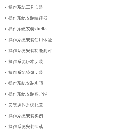
操作系统工具安装
操作系统安装编译器
操作系统安装studio
操作系统安装使用体验
操作系统安装功能测评
操作系统版本安装
操作系统镜像安装
操作系统安装步骤
操作系统安装客户端
安装操作系统配置
操作系统安装实例
操作系统安装卸载