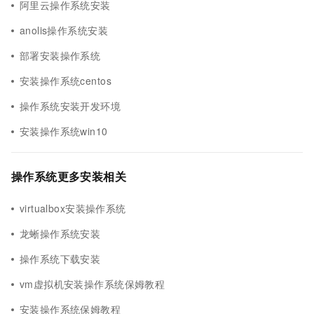
阿里云操作系统安装
anolis操作系统安装
部署安装操作系统
安装操作系统centos
操作系统安装开发环境
安装操作系统win10
操作系统更多安装相关
virtualbox安装操作系统
龙蜥操作系统安装
操作系统下载安装
vm虚拟机安装操作系统保姆教程
安装操作系统保姆教程