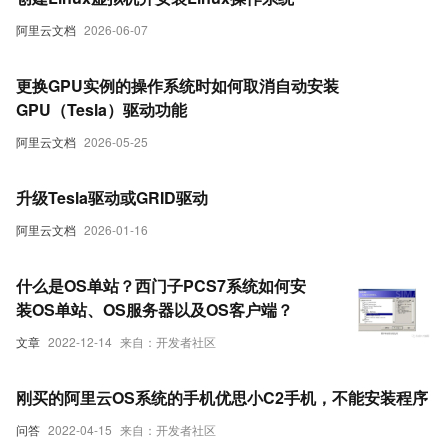
阿里云文档
2026-06-07
更换GPU实例的操作系统时如何取消自动安装
GPU（Tesla）驱动功能
阿里云文档
2026-05-25
升级Tesla驱动或GRID驱动
阿里云文档
2026-01-16
什么是OS单站？西门子PCS7系统如何安
装OS单站、OS服务器以及OS客户端？
文章
2022-12-14
来自：开发者社区
刚买的阿里云OS系统的手机优思小C2手机，不能安装程序
问答
2022-04-15
来自：开发者社区