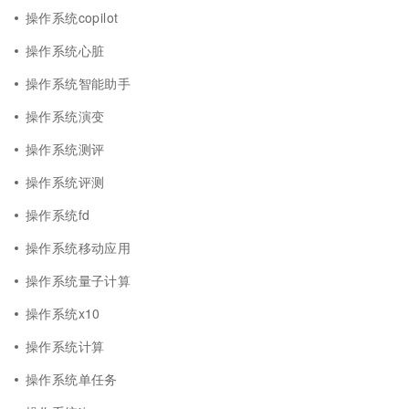
操作系统copilot
操作系统心脏
操作系统智能助手
操作系统演变
操作系统测评
操作系统评测
操作系统fd
操作系统移动应用
操作系统量子计算
操作系统x10
操作系统计算
操作系统单任务