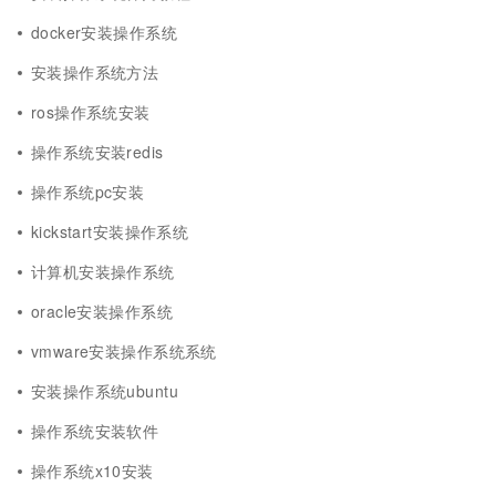
docker安装操作系统
安装操作系统方法
ros操作系统安装
操作系统安装redis
操作系统pc安装
kickstart安装操作系统
计算机安装操作系统
oracle安装操作系统
vmware安装操作系统系统
安装操作系统ubuntu
操作系统安装软件
操作系统x10安装