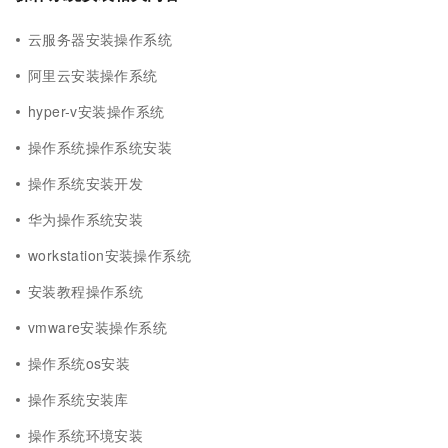
云服务器安装操作系统
阿里云安装操作系统
hyper-v安装操作系统
操作系统操作系统安装
操作系统安装开发
华为操作系统安装
workstation安装操作系统
安装教程操作系统
vmware安装操作系统
操作系统os安装
操作系统安装库
操作系统环境安装