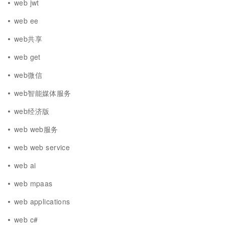
web jwt
web ee
web共享
web get
web微信
web智能媒体服务
web经济版
web web服务
web web service
web ai
web mpaas
web applications
web c#