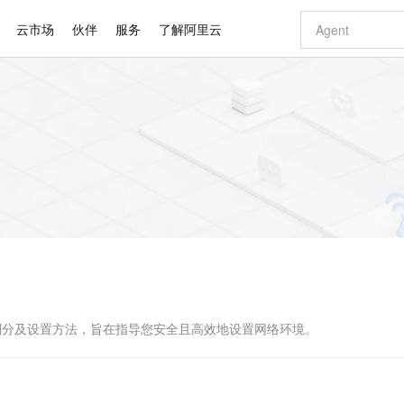
云市场
伙伴
服务
了解阿里云
AI 特惠
数据与 API
成为产品伙伴
企业增值服务
最佳实践
价格计算器
AI 场景体
基础软件
产品伙伴合
阿里云认证
市场活动
配置报价
大模型
自助选配和估算价格
新方式
睿译宝，AI翻译排版一步到位
智启 AI 普惠权益
产品生态集成认证中心
企业支持计划
云上春晚
域名与网站
千问官方 MaaS 平台，为开发者和 Agent 而生，新用户赠送 1 亿 + tokens 额度
Qwen Aud
AI Coding
阿里云Maa
2026 阿里云
云服务器 E
为企业打
数据集
Windows
大模型认证
模型
NEW
NEW
交付可用成果
值低价云产品抢先购
上传文档即自动完成翻译和格式还原
至高享 1亿+免费 tokens，加速 Al 应用落地
提供智能易用的域名与建站服务
智能编程，一键
安全可靠、
产品生态伙伴
专家技术服务
云上奥运之旅
弹性计算合作
阿里云中企出
手机三要素
宝塔 Linux
全部认证
价格优势
有专属领域专家
GLM-5.2：长任务时代开源旗舰模型
阿里云 OPC 创新助力计划
千问大模型
即刻拥有 DeepS
AI 电商营销
对象存储 O
大模型
产品生态伙伴工作台
企业增值服务台
云栖战略参考
云存储合作计
云栖大会
身份实名认证
CentOS
训练营
推动算力普惠，释放技术红利
最高返9万
多领域专家智能体,一键组建 AI 虚拟交付团队
快速构建应用程序和网站，即刻迈出上云第一步
至高百万元 Token 补贴，加速一人公司成长
多元化、高性能、安全可靠的大模型服务
真正可用的 1M 上下文,一次完成代码全链路开发
轻松解锁专属 Dee
从图文生成到
云上的中国
数据库合作计
活动全景
短信
Docker
图片和
站式影视创作平台
Hermes Agent，打造自进化智能体
Token Plan 模型订阅计划
数字证书管理服务（原SSL证书）
5 分钟轻松部署
AI 广告创作
无影云电脑
企业成长
NEW
信息公告
看见新力量
云网络合作计
OCR 文字识别
JAVA
证享300元代金券
可视化编排打通从文字构思到成片全链路闭环
全托管，含MySQL、PostgreSQL、SQL Server、MariaDB多引擎
自主进化，持久记忆，越用越聪明
Qwen3.8-Max 首发尝鲜，限时加量 10 倍，夜间低至2折
实现全站HTTPS，呈现可信的WEB访问
图文、视频一
随时随地安
Kimi-K3
HappyHors
NEW
魔搭 Mode
loud
服务实践
官网公告
Kimi 最新旗舰模型，长程编程与推理利器
让文字生成流
金融模力时刻
Salesforce O
版
发票查验
全能环境
Claude Code + GStack 打造工程团队
千问办公，限时限量积分加倍
Qoder
低代码高效构
AI 建站
短信服务
型
NEW
作计划
计划
创新中心
魔搭 ModelSc
健康状态
理服务
让AI从“聊天伙伴”进化为能干活的“数字员工”
安装技能 GStack，拥有专属 AI 工程团队
你的AI工作搭子，覆盖日常办公高频场景
面向真实软件的智能体编程平台
0 代码专业建
的类型划分及设置方法，旨在指导您安全且高效地设置网络环境。
客户案例
天气预报查询
操作系统
Deepseek-v4-pro
HappyHors
态合作计划
态智能体模型
旗舰 MoE 大模型，百万上下文与顶尖推理能力
图生视频，流
同享
万小智 AI 建站低至 15元/月
Qoder CN
AI 短剧/漫剧
云原生数据库 
快递物流查询
WordPress
成为服务伙
高校合作
点，立即开启云上创新
覆盖公网/内网、递归/权威、移动APP等全场景解析服务
送.CN域名，送备案服务码
基于千问大模型等，支持代码智能生成、研发智能问答
AI助力短剧
GLM-5.2
Wan2.7-T
Ubuntu