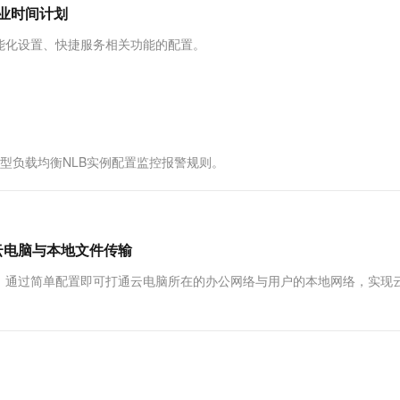
服务生态伙伴
视觉 Coding、空间感知、多模态思考等全面升级
1M上下文，专为长程任务能力而生
云工开物
营业时间计划
企业应用
Works
Night Plan 支持 Qwen 3.8-Max
云原生大数据计算服务 MaxCompute
AI 办公
容器服务 Kub
NEW
Red Hat
30+ 款产品免费体验
Data Agent 驱动的一站式 Data+AI 开发治理平台
夜间 5 折，Qwen/Meoo/TokenPlan 客户专享
面向分析的企业级SaaS模式云数据仓库
AI智能应用
提供一站式管
科研合作
能化设置、快捷服务相关功能的配置。
ERP
堂（旗舰版）
SUSE
智能客服
AI 应用构建
大模型原生
CRM
防护产品
2个月
自动承接线索
建站小程序
Qoder
大模型服务平台百炼-应用模版
OA 办公系统
HOT
NEW
面向真实软件
个人版上线、团队版降价；千问3.8-Max首发发尝鲜
丰富多元化的应用模版和解决方案
力提升
财税管理
模板建站
络型负载均衡NLB实例配置监控报警规则。
万有无界
大模型服务平台百炼-智能体
400电话
定制建站
的模型效果
灵活可视化地构建企业级 Agent
方案
广告营销
模板小程序
秒悟
人工智能平台 PAI
定制小程序
云端极速 AI 
新一代 AI 视频生成模型，深度适配广告营销等场景
AI Native 的算法工程平台，一站式完成建模、训练、推理服务部署
云电脑与本地文件传输
APP 开发
，通过简单配置即可打通云电脑所在的办公网络与用户的本地网络，实现
建站系统
AI 应用
10分钟微调：让0.6B模型媲美235B模
多模态数据信
型
依托云原生高可用架构,实现Dify私有化部署
用1%尺寸在特定领域达到大模型90%以上效果