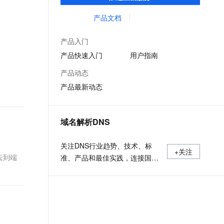
低时延的网络传输，解决客户不同站点的连
文戏情感细腻自然，动作戏激烈拳拳到肉，实现更强表演能力
支持中英文自由切换，具备更强的噪声鲁棒性
ernetes 版 ACK
云聚AI 严选权益
AI 原生数据库服务发布
SSL 证书
接、组网、数据安全传输、业务质量保障问
产品文档
，一键激活高效办公新体验
理容器应用的 K8s 服务
精选AI产品，从模型到应用全链提效
Agent 数据网关
题。
堡垒机
AI 用量加速计划
云原生数据库 PolarDB
产品入门
应用
防火墙
、识别商机，让客服更高效、服务更出色。
新老同享，达量后返
Agentic Database 发布
产品快速入门
用户指南
千问办公
主机安全
NEW
产品动态
的智能体编程平台
一站式AI生产力平台
产品最新动态
AI 应用及服务市场
伶鹊
企业级人与Agent协作平台，接入和调度多个数字员工
智能客服平台，对话机器人、对话分析、智能外呼
AI 应用
域名解析DNS
大模型服务平台百炼 - 全妙
大模型
应用创作平台
多模态内容创作工具，已接入 DeepSeek
关注DNS行业趋势、技术、标
自然语言处理
+关注
云到端
准、产品和最佳实践，连接国内
数据标注
外相关技术社群信息，追踪业内
DNS产品动态，加强信息共享，
机器学习
欢迎大家关注、推荐和投稿。
息提取
与 AI 智能体进行实时音视频通话
从文本、图片、视频中提取结构化的属性信息
构建支持视频理解的 AI 音视频实时通话应用