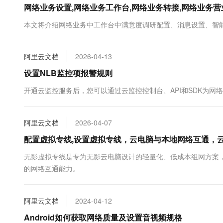
网络业务设置,网络业务工作台,网络业务转接,网络业务
大数据开发治理平台 Data
AI 产品 免费试用
网络
安全
云开发大赛
Tableau 订阅
1亿+ 大模型 tokens 和 
本文将介绍网络业务中工作台中满意度调研配置、消息设置、智
可观测
入门学习赛
中间件
AI空中课堂在线直播课
云防火墙
140+云产品 免费试用
大模型服务
上云与迁云
云原生的云上边界网络安全
产品新客免费试用，最长1
数据库
阿里云文档
2026-04-13
生态解决方案
千问AI平台-Token Plan
企业出海
大模型ACA认证体验
设置NLB监控项报警规则
大数据计算
助力企业全员 AI 认知与能
行业生态解决方案
政企业务
开通云监控服务后，您可以通过云监控控制台、API和SDK为网
媒体服务
千问AI平台-模型体验
开发者生态解决方案
在线体验全尺寸、多种模态
企业服务与云通信
AI 开发和 AI 应用解决
阿里云文档
2026-04-07
Happy 系列大模型
域名与网站
配置虚拟专线,设置虚拟专线，云电脑与本地网络互通，
终端用户计算
无影虚拟专线是专为无影云电脑设计的轻量化、低成本组网方案
的网络互通能力。
Serverless
大模型解决方案
开发工具
快速部署 Dify，高效搭建 
阿里云文档
2024-04-12
迁移与运维管理
Android如何获取网络质量及设置音视频规格