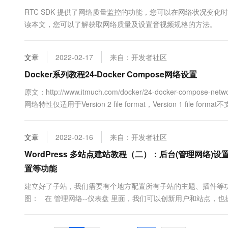
10 分钟在聊天系统中增加
专有云
RTC SDK 提供了网络质量监控的功能，您可以在网络状况变
读本文，您可以了解获取网络质量及设置音视频规格的方法。
文章
2022-02-17
来自：开发者社区
Docker系列教程24-Docker Compose网络设置
原文：http://www.itmuch.com/docker/24-docker-
网络特性仅适用于Version 2 file format，Version 1 f
务的每个容器都会加入.....
文章
2022-02-16
来自：开发者社区
WordPress 多站点建站教程（二）：后台(管理网络
置等功能
建立好了子站，我们需要有个地方配置所有子站的主题、插件等功能
图： 在 管理网络--仪表盘 里面，我们可以创新用户和站点，
或者插件，都需要在管理网络那边的主题和插件里面将你上传的
到。 本文转自...