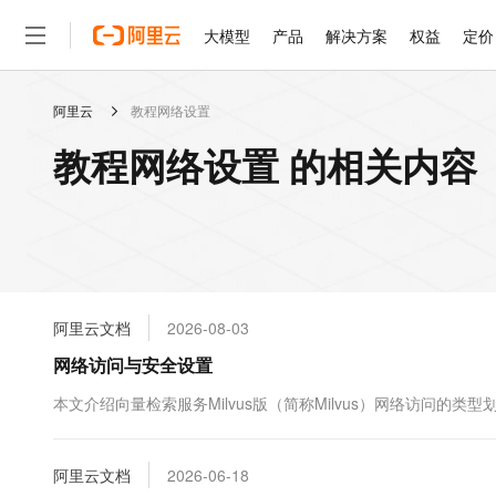
大模型
产品
解决方案
权益
定价
阿里云
教程网络设置
大模型
产品
解决方案
权益
定价
云市场
伙伴
服务
了解阿里云
精选产品
精选解决方案
普惠上云
产品定价
精选商城
成为销售伙伴
售前咨询
为什么选择阿里云
千问AI平台
教程网络设置 的相关内容
了解云产品的定价详情
大模型服务平台百炼
千问办公，解锁你的工作
普惠上云 官方力荐
分销伙伴
在线服务
网站建设
什么是云计算
大
大模型服务与应用平台
企业级Agent产品，直接
云服务器38元/年起，超
咨询伙伴
多端小程序
技术领先
云上成本管理
售后服务
轻量应用服务器
Agency Agents：拥
官方推荐返现计划
大模型
精选产品
精选解决方案
Salesforce 国际版订阅
稳定可靠
管理和优化成本
推荐新用户得奖励，单订单
销售伙伴合作计划
自助服务
友盟天域
安全合规
人工智能与机器学习
AI
文本生成
云数据库 RDS
HappyHorse 打造一
云工开物
无影生态合作计划
在线服务
阿里云文档
2026-08-03
观测云
分析师报告
高校专属算力普惠，学生认
计算
互联网应用开发
Qwen3.8-Max
HOT
Salesforce On Alibaba C
工单服务
网络访问与安全设置
智能体时代全能旗舰模型
Tuya 物联网平台阿里云
研究报告与白皮书
人工智能平台 PAI
快速拥有专属 OpenClaw
大模
Consulting Partner 合
大数据
容器
免费试用
短信专区
一站式AI开发、训练和推
本文介绍向量检索服务Milvus版（简称Milvus）网络访问
蓝凌 OA
Qwen3.7-Plus
AI 大模型销售与服务生
现代化应用
存储
天池大赛
能看、能想、能动手的多模
云解析DNS
解决方案免费试用 新老
电子合同
最高领取价值200元试用
安全
阿里云文档
网络与CDN
2026-06-18
AI 算法大赛
Qwen3-VL-Plus
畅捷通