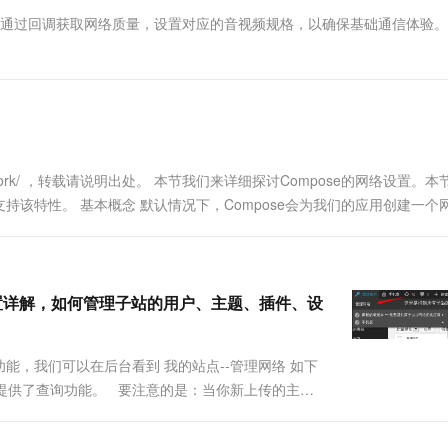
一个 AI 助手
超强辅助，Bol
化时通过回调获取网络质量，设置对应的音视频规格，以确保基础通信体验
即刻拥有 DeepSeek-R1 满血版
在企业官网、通讯软件中为客户提供 AI 客服
多种方案随心选，轻松解锁专属 DeepSeek
compose-network/ ，转载请说明出处。 本节我们来详细探讨Compose的网络设置
ile format不支持该特性。 基本概念 默认情况下，Compose会为我们的应用创建一
)设置详解，如何管理子站的用户、主题、插件、设
，我们可以在后台看到 我的站点--管理网络 如下
也提供了查询功能。 要注意的是：当你新上传的主题
主题和插件开启。这样才可以在你的子站点中查看的