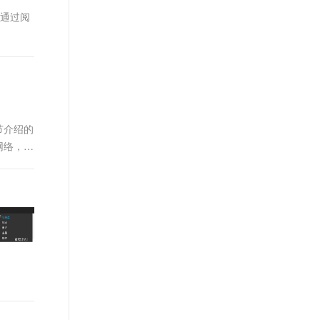
t.diy 一步搞定创意建站
构建大模型应用的安全防护体系
。通过阅
通过自然语言交互简化开发流程,全栈开发支持
通过阿里云安全产品对 AI 应用进行安全防护
。本节介绍的
个网络，服