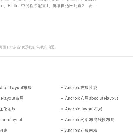
一个 AI 助手
超强辅助，Bol
、Flutter 中的程序配置1、屏幕自适应配置2、设置
即刻拥有 DeepSeek-R1 满血版
在企业官网、通讯软件中为客户提供 AI 客服
tter 折叠屏适配华为的 Mate X 折叠屏有 3 33
多种方案随心选，轻松解锁专属 DeepSeek
面下方点击"联系我们"与我们沟通。
straintlayout布局
Android布局性能
amelayout布局
Android布局absolutelayout
id优化布局
Android layout布局
ramelayout
Android约束布局线性布局
局约束
Android布局网格