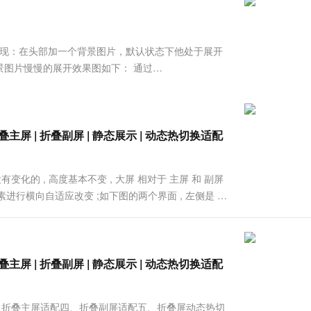
服务生态伙伴
视觉 Coding、空间感知、多模态思考等全面升级
1M上下文，专为长程任务能力而生
云工开物
企业应用
Works
Night Plan 支持 Qwen 3.8-Max
云原生大数据计算服务 MaxCompute
AI 办公
容器服务 Kub
NEW
Red Hat
30+ 款产品免费体验
Data Agent 驱动的一站式 Data+AI 开发治理平台
夜间 5 折，Qwen/Meoo/TokenPlan 客户专享
面向分析的企业级SaaS模式云数据仓库
AI智能应用
提供一站式管
科研合作
ERP
堂（旗舰版）
SUSE
基础上实现：在头部加一个背景图片，默认状态下他处于展开
智能客服
AI 应用构建
大模型原生
CRM
图片慢慢的展开效果图如下： 通过
防护产品
2个月
自动承接线索
叠式布局吗？是的，这就是Android 5.0给我们提供的材
建站小程序
Qoder
大模型服务平台百炼-应用模版
OA 办公系统
HOT
NEW
面向真实软件
个人版上线、团队版降价；千问3.8-Max首发发尝鲜
丰富多元化的应用模版和解决方案
力提升
财税管理
模板建站
万有无界
大模型服务平台百炼-智能体
 | 折叠主屏 | 折叠副屏 | 静态展示 | 动态热切换适配
400电话
定制建站
的模型效果
灵活可视化地构建企业级 Agent
方案
广告营销
模板小程序
秒悟
人工智能平台 PAI
没有变化的 , 高度基本不变 , 大屏 相对于 主屏 和 副屏
定制小程序
云端极速 AI 
新一代 AI 视频生成模型，深度适配广告营销等场景
AI Native 的算法工程平台，一站式完成建模、训练、推理服务部署
轴的元素进行横向自适应改变 ;如下图的两个界面 , 左侧是 主
标不变 , X 坐标根据屏幕宽度自适应变化 ....
APP 开发
建站系统
 | 折叠主屏 | 折叠副屏 | 静态展示 | 动态热切换适配
AI 应用
10分钟微调：让0.6B模型媲美235B模
多模态数据信
型
依托云原生高可用架构,实现Dify私有化部署
用1%尺寸在特定领域达到大模型90%以上效果
适配三、折叠主屏适配四、折叠副屏适配五、折叠屏动态热切