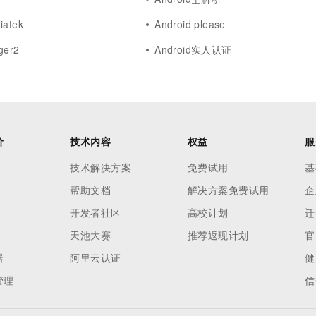
iatek
Android please
ger2
Android实人认证
价
技术内容
权益
服
技术解决方案
免费试用
基
帮助文档
解决方案免费试用
企
开发者社区
高校计划
迁
天池大赛
推荐返现计划
官
器
阿里云认证
健
管理
信