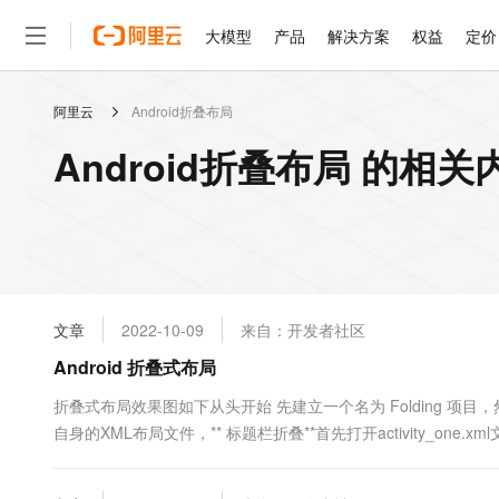
大模型
产品
解决方案
权益
定价
阿里云
Android折叠布局
大模型
产品
解决方案
权益
定价
云市场
伙伴
服务
了解阿里云
精选产品
精选解决方案
普惠上云
产品定价
精选商城
成为销售伙伴
售前咨询
为什么选择阿里云
千问AI平台
Android折叠布局 的相关
了解云产品的定价详情
大模型服务平台百炼
睿译宝，AI翻译排版一
普惠上云 官方力荐
分销伙伴
在线服务
网站建设
什么是云计算
大
大模型服务与应用平台
上传文档即自动完成翻译和
云服务器38元/年起，超
咨询伙伴
多端小程序
技术领先
云上成本管理
售后服务
轻量应用服务器
GLM-5.2：长任务时代
官方推荐返现计划
大模型
精选产品
精选解决方案
Salesforce 国际版订阅
稳定可靠
管理和优化成本
推荐新用户得奖励，单订单
销售伙伴合作计划
自助服务
友盟天域
安全合规
人工智能与机器学习
AI
文本生成
云数据库 RDS
Hermes Agent，打造
云工开物
无影生态合作计划
在线服务
文章
2022-10-09
来自：开发者社区
观测云
分析师报告
自主进化，持久记忆，越用
高校专属算力普惠，学生认
计算
互联网应用开发
Qwen3.8-Max
HOT
Salesforce On Alibaba C
工单服务
Android 折叠式布局
智能体时代全能旗舰模型
Tuya 物联网平台阿里云
研究报告与白皮书
人工智能平台 PAI
快速拥有专属 OpenClaw
大模
Consulting Partner 合
大数据
容器
免费试用
短信专区
一站式AI开发、训练和推
折叠式布局效果图如下从头开始 先建立一个名为 Folding 项目，然后在创建一个
蓝凌 OA
Qwen3.7-Plus
AI 大模型销售与服务生
现代化应用
自身的XML布局文件，** 标题栏折叠**首先打开activity_one.xm
存储
天池大赛
能看、能想、能动手的多模
云解析DNS
解决方案免费试用 新老
电子合同
嵌套AppBarLayout 、Toolbar。如下图所示嵌套好之后设置一
最高领取价值200元试用
安全
网络与CDN
AI 算法大赛
Qwen3-VL-Plus
畅捷通