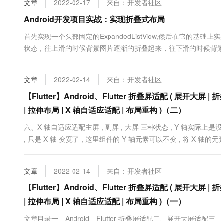
文章
2022-02-17
来自：开发者社区
大数据开发治理平台 Data
AI 产品 免费试用
网络
安全
云开发大赛
Tableau 订阅
Android开发项目实战：实现折叠式布局
1亿+ 大模型 tokens 和 
可观测
入门学习赛
中间件
AI空中课堂在线直播课
首先实现一个头部固定的ExpandedListView,然后在它的
云防火墙
140+云产品 免费试用
大模型服务
状态，往上滑的时候背景图片逐渐的折叠起来，往下滑的时候背景
上云与迁云
云原生的云上边界网络安全
产品新客免费试用，最长1
数据库
CoordinateLayout实现的折叠式布局 有人可能会说这不就是折
生态解决方案
千问AI平台-Token Plan
企业出海
大模型ACA认证体验
料设计库中的CoordinateLayout就是解决这.....
大数据计算
文章
2022-02-14
来自：开发者社区
助力企业全员 AI 认知与能
行业生态解决方案
政企业务
媒体服务
千问AI平台-模型体验
【Flutter】Android、Flutter 折叠屏适配 ( 展开大屏
开发者生态解决方案
在线体验全尺寸、多种模态
| 拉伸布局 | X 轴自适应适配 | 布局重构 )（二）
企业服务与云通信
AI 开发和 AI 应用解决
Happy 系列大模型
六、X 轴自适应适配主屏 , 副屏 , 大屏 三种状态 , Y 轴实际上是
域名与网站
, 只是 X 轴 变宽了 , 这里组件的 Y 轴元素可以不变 , 将 X 
屏 , 副屏 , 右侧是 大屏 , 右侧的 UI 布局与左侧进行比较 , Y 坐
终端用户计算
文章
2022-02-14
来自：开发者社区
Serverless
大模型解决方案
【Flutter】Android、Flutter 折叠屏适配 ( 展开大屏
开发工具
快速部署 Dify，高效搭建 
| 拉伸布局 | X 轴自适应适配 | 布局重构 )（一）
迁移与运维管理
文章目录一、Android、Flutter 折叠屏适配二、展开大屏