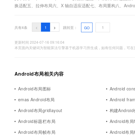
10 分钟在聊天系统中增加
换适配五、拉伸布局六、X 轴自适应适配七、布局重构八、Android
专有云
切换屏蔽宽高比不重启适配3、设置最大最小屏幕比例一、Android、Flu
种形态 :展开形态....
共有4条
<
1
>
跳转至：
GO
更新时间 2024-07-16 09:16:04
本页面内关键词为智能算法引擎基于机器学习所生成，如有任何问题，可在页
Android布局相关内容
Android布局图标
Android con
emas Android布局
Android fr
Android布局gridlayout
构建Andro
Android标题栏布局
Android布局f
Android布局帧布局
Android布