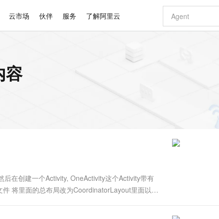
云市场
伙伴
服务
了解阿里云
AI 特惠
数据与 API
成为产品伙伴
企业增值服务
最佳实践
价格计算器
AI 场景体
基础软件
产品伙伴合
阿里云认证
市场活动
配置报价
大模型
内容
自助选配和估算价格
步到位
智启 AI 普惠权益
产品生态集成认证中心
企业支持计划
云上春晚
域名与网站
Qwen Audio：打造专属 AI 语音助手
千问官方 MaaS 平台，为开发者和 Agent 而生，新用户赠送 1 亿 + tokens 额度
一句话生成原生
AI Coding
阿里云Maa
2026 阿里云
云服务器 E
为企业打
数据集
Windows
大模型认证
模型
NEW
NEW
格式还原
值低价云产品抢先购
至高享 1亿+免费 tokens，加速 Al 应用落地
提供智能易用的域名与建站服务
Qwen-Audio-3.0-Realtime 端到端实时语音角色扮演
输入一句话想法,
智能编程，一键
安全可靠、
产品生态伙伴
专家技术服务
云上奥运之旅
弹性计算合作
阿里云中企出
手机三要素
宝塔 Linux
全部认证
价格优势
开源旗舰模型
即刻拥有 DeepSeek-V4-Pro
阿里云 OPC 创新助力计划
千问大模型
一键部署幻兽
AI 电商营销
对象存储 O
大模型
产品生态伙伴工作台
企业增值服务台
云栖战略参考
云存储合作计
云栖大会
身份实名认证
CentOS
训练营
推动算力普惠，释放技术红利
最高返9万
真正可用的 1M 上下文,一次完成代码全链路开发
快速构建应用程序和网站，即刻迈出上云第一步
轻松解锁专属 DeepSeek-V4-Pro
至高百万元 Token 补贴，加速一人公司成长
多元化、高性能、安全可靠的大模型服务
一键购买专属
从图文生成到
云上的中国
数据库合作计
活动全景
短信
Docker
图片和
自进化智能体
5 分钟轻松部署专属 QwenPaw
Token Plan 模型订阅计划
数字证书管理服务（原SSL证书）
高效搭建 AI
AI 广告创作
无影云电脑
企业成长
NEW
HOT
信息公告
看见新力量
云网络合作计
OCR 文字识别
JAVA
越聪明
证享300元代金券
全托管，含MySQL、PostgreSQL、SQL Server、MariaDB多引擎
Qwen3.8-Max 首发尝鲜，限时加量 10 倍，夜间低至2折
实现全站HTTPS，呈现可信的WEB访问
从聊天伙伴进化为能主动干活的本地数字员工
图文、视频一
随时随地安
Kimi-K3
HappyHors
NEW
魔搭 Mode
loud
服务实践
官网公告
Kimi 最新旗舰模型，长程编程与推理利器
让文字生成流
金融模力时刻
Salesforce O
版
发票查验
全能环境
Claude Code + GStack 打造工程团队
千问办公，限时限量积分加倍
Qoder
低代码高效构
AI 建站
短信服务
型
NEW
作计划
计划
创新中心
魔搭 ModelSc
健康状态
理服务
让AI从“聊天伙伴”进化为能干活的“数字员工”
安装技能 GStack，拥有专属 AI 工程团队
你的AI工作搭子，覆盖日常办公高频场景
面向真实软件的智能体编程平台
0 代码专业建
Activity, OneActivity这个Activity带有
客户案例
天气预报查询
操作系统
Deepseek-v4-pro
HappyHors
态合作计划
l文件 将里面的总布局改为CoordinatorLayout里面以此
态智能体模型
旗舰 MoE 大模型，百万上下文与顶尖推理能力
图生视频，流
同享
万小智 AI 建站低至 15元/月
Qoder CN
AI 短剧/漫剧
云原生数据库 
快递物流查询
WordPress
成为服务伙
些简单的样式即可 到这一步基....
高校合作
点，立即开启云上创新
覆盖公网/内网、递归/权威、移动APP等全场景解析服务
送.CN域名，送备案服务码
基于千问大模型等，支持代码智能生成、研发智能问答
AI助力短剧
GLM-5.2
Wan2.7-T
Ubuntu