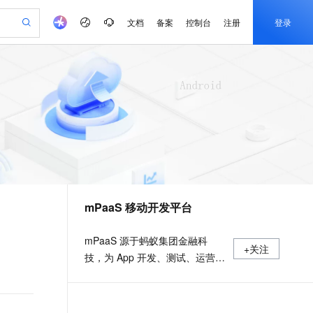
文档
备案
控制台
注册
登录
验
作计划
器
AI 活动
专业服务
服务伙伴合作计划
开发者社区
加入我们
产品动态
服务平台百炼
阿里云 OPC 创新助力计划
一站式生成采购清单，支持单品或批量购买
可编辑精美 PPT 文稿
S产品伙伴计划（繁花）
峰会
CS
造的大模型服务与应用开发平台
Agency Agents：拥有专属领域专家
AI 生产力先锋
Al MaaS 服务伙伴赋能合作
域名
博文
Careers
至高可申请百万元
Qwen3.8-Max 模型上线
 轻松生成专业的 PPT
开启高性价比 AI 编程新体验
弹性可伸缩的云计算服务
先锋实践拓展 AI 生产力的边界
多领域专家智能体,一键组建 AI 虚拟交付团队
Token 补贴，五大权
计划
海大会
伙伴信用分合作计划
商标
问答
社会招聘
益加速 OPC 成功
帕鲁游戏服务器
SS
HappyHorse 打造一站式影视创作平台
飞天发布时刻
HOT
Open Search 向量检索版支
划
备案
电子书
校园招聘
联机服务器，轻松开启游戏
视频创作，一键激活电商全链路生产力
稳定、安全、高性价比、高性能的云存储服务
所见，即是所愿
持视频检索 Pipeline 功能
可视化编排打通从文字构思到成片全链路闭环
更多支持
划
公司注册
镜像站
视频生成
语音识别与合成
 智能体与工作流应用
漫剧工坊：一站式动画创作平台
AI 实训营
应用身份服务 (IDaaS)
合作伙伴培训与认证
mPaaS 移动开发平台
划
上云迁移
站生成，高效打造优质广告素材
全接入的云上超级电脑
通过阿里云百炼高效搭建AI应用,助力高效开发
快速生产连贯的高质量长漫剧
从基础到进阶，Agent 创客手把手教你
OpenClaw 管理能力上线
e-1.1-T2V
Qwen3-TTS-Flash
lScope
我要反馈
查询合作伙伴
畅细腻的高质量视频
离线语音合成大模型，多语言方言自适应，低延迟高稳定
n Alibaba Cloud ISV 合作
代维服务
建企业门户网站
10 分钟搭建微信、支付宝小程序
MaxCompute MaxFrame 提
mPaaS 源于蚂蚁集团金融科
+关注
创新加速
ope
登录合作伙伴管理后台
我要建议
站，无忧落地极速上线
以可视化方式快速构建移动和 PC 门户网站
国内短信简单易用，安全可靠，秒级触达，全球覆盖200+国家和地区。
高效部署网站，快速应用到小程序
供自动弹性内存功能
技，为 App 开发、测试、运营及
e-1.1-I2V
Cosyvoice-V3-Flash
安全
运维提供云到端的一站式解决方
畅自然，细节丰富
高表现力语音合成大模型，语音克隆听感自然
我要投诉
PolarDB
上云场景组合购
Milvus 弹性伸缩功能新增节
伴
案，致力于提供高效、灵活、稳
漫剧创作，剧本、分镜、视频高效生成
100%兼容MySQL、PostgreSQL，兼容Oracle，支持集中和分布式
覆盖90%+业务场景，专享组合折扣价
点支持范围
2V
VPN
Fun-ASR
定的移动研发、管理平台。 官网