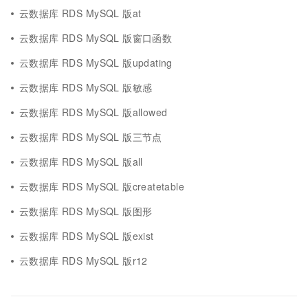
云数据库 RDS MySQL 版at
云数据库 RDS MySQL 版窗口函数
云数据库 RDS MySQL 版updating
云数据库 RDS MySQL 版敏感
云数据库 RDS MySQL 版allowed
云数据库 RDS MySQL 版三节点
云数据库 RDS MySQL 版all
云数据库 RDS MySQL 版createtable
云数据库 RDS MySQL 版图形
云数据库 RDS MySQL 版exist
云数据库 RDS MySQL 版r12