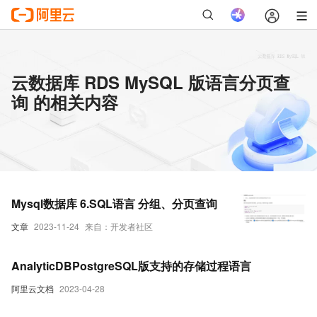
云数据库 RDS MySQL 版语言分页查
询 的相关内容
Mysql数据库 6.SQL语言 分组、分页查询
文章
2023-11-24
来自：开发者社区
AnalyticDBPostgreSQL版支持的存储过程语言
阿里云文档
2023-04-28