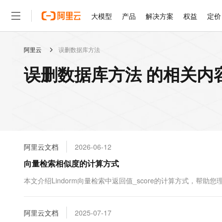
大模型
产品
解决方案
权益
定价
阿里云
误删数据库方法
大模型
产品
解决方案
权益
定价
云市场
伙伴
服务
了解阿里云
精选产品
精选解决方案
普惠上云
产品定价
精选商城
成为销售伙伴
售前咨询
为什么选择阿里云
千问AI平台
误删数据库方法 的相关内
了解云产品的定价详情
大模型服务平台百炼
千问办公，解锁你的工作
普惠上云 官方力荐
分销伙伴
在线服务
网站建设
什么是云计算
大
大模型服务与应用平台
企业级Agent产品，直接
云服务器38元/年起，超
咨询伙伴
多端小程序
技术领先
云上成本管理
售后服务
轻量应用服务器
Agency Agents：拥
官方推荐返现计划
大模型
精选产品
精选解决方案
Salesforce 国际版订阅
稳定可靠
管理和优化成本
推荐新用户得奖励，单订单
销售伙伴合作计划
自助服务
友盟天域
安全合规
人工智能与机器学习
AI
文本生成
云数据库 RDS
HappyHorse 打造一
云工开物
无影生态合作计划
在线服务
阿里云文档
2026-06-12
观测云
分析师报告
高校专属算力普惠，学生认
计算
互联网应用开发
Qwen3.8-Max
HOT
Salesforce On Alibaba C
工单服务
向量检索相似度的计算方式
智能体时代全能旗舰模型
Tuya 物联网平台阿里云
研究报告与白皮书
人工智能平台 PAI
快速拥有专属 OpenClaw
大模
Consulting Partner 合
大数据
容器
免费试用
短信专区
一站式AI开发、训练和推
本文介绍Lindorm向量检索中返回值_score的计算方式，帮助您
蓝凌 OA
Qwen3.7-Plus
AI 大模型销售与服务生
现代化应用
存储
天池大赛
能看、能想、能动手的多模
云解析DNS
解决方案免费试用 新老
电子合同
最高领取价值200元试用
安全
阿里云文档
网络与CDN
2025-07-17
AI 算法大赛
Qwen3-VL-Plus
畅捷通