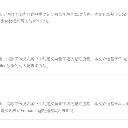
服务生态伙伴
视觉 Coding、空间感知、多模态思考等全面升级
1M上下文，专为长程任务能力而生
云工开物
企业应用
Works
Night Plan 支持 Qwen 3.8-Max
云原生大数据计算服务 MaxCompute
AI 办公
容器服务 Kub
NEW
Red Hat
30+ 款产品免费体验
Data Agent 驱动的一站式 Data+AI 开发治理平台
夜间 5 折，Qwen/Meoo/TokenPlan 客户专享
面向分析的企业级SaaS模式云数据仓库
AI智能应用
提供一站式管
科研合作
为向量，消除了传统方案中手动定义向量字段的繁琐流程。本文介绍基于Go
ERP
堂（旗舰版）
SUSE
bedding数据的写入与查询方法。
智能客服
AI 应用构建
大模型原生
CRM
防护产品
2个月
自动承接线索
建站小程序
Qoder
大模型服务平台百炼-应用模版
OA 办公系统
HOT
NEW
面向真实软件
个人版上线、团队版降价；千问3.8-Max首发发尝鲜
丰富多元化的应用模版和解决方案
力提升
财税管理
模板建站
万有无界
大模型服务平台百炼-智能体
400电话
定制建站
为向量，消除了传统方案中手动定义向量字段的繁琐流程。本文介绍基于Go
的模型效果
灵活可视化地构建企业级 Agent
edding数据的写入与查询方法。
方案
广告营销
模板小程序
秒悟
人工智能平台 PAI
定制小程序
云端极速 AI 
新一代 AI 视频生成模型，深度适配广告营销等场景
AI Native 的算法工程平台，一站式完成建模、训练、推理服务部署
APP 开发
建站系统
向量，消除了传统方案中手动定义向量字段的繁琐流程。本文介绍基于Java
ent客户端实现自动Embedding数据的写入与查询。
AI 应用
10分钟微调：让0.6B模型媲美235B模
多模态数据信
型
依托云原生高可用架构,实现Dify私有化部署
用1%尺寸在特定领域达到大模型90%以上效果