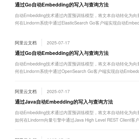
通过Go自动Embedding的写入与查询方法
大数据开发治理平台 Data
AI 产品 免费试用
网络
安全
云开发大赛
Tableau 订阅
1亿+ 大模型 tokens 和 
自动Embedding技术通过内置预训练模型，将文本自动转化
可观测
入门学习赛
中间件
AI空中课堂在线直播课
何在Lindorm系统中通过ElasticSearch Go客户端实现自动Em
云防火墙
140+云产品 免费试用
大模型服务
上云与迁云
云原生的云上边界网络安全
产品新客免费试用，最长1
数据库
生态解决方案
千问AI平台-Token Plan
阿里云文档
2025-07-17
企业出海
大模型ACA认证体验
大数据计算
助力企业全员 AI 认知与能
行业生态解决方案
通过Go自动Embedding的写入与查询方法
政企业务
媒体服务
千问AI平台-模型体验
开发者生态解决方案
自动Embedding技术通过内置预训练模型，将文本自动转化
在线体验全尺寸、多种模态
企业服务与云通信
何在Lindorm系统中通过OpenSearch Go客户端实现自动Emb
AI 开发和 AI 应用解决
Happy 系列大模型
域名与网站
阿里云文档
2025-07-17
终端用户计算
通过Java自动Embedding的写入与查询方法
Serverless
大模型解决方案
自动Embedding技术通过内置预训练模型，将文本自动转化为
如何在Lindorm向量引擎中通过Java High Level REST Cli
开发工具
快速部署 Dify，高效搭建 
迁移与运维管理