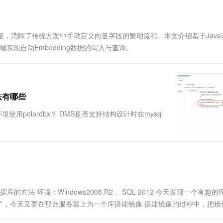
一个 AI 助手
超强辅助，Bol
即刻拥有 DeepSeek-R1 满血版
在企业官网、通讯软件中为客户提供 AI 客服
多种方案随心选，轻松解锁专属 DeepSeek
向量，消除了传统方案中手动定义向量字段的繁琐流程。本文介绍基于Java
ent客户端实现自动Embedding数据的写入与查询。
法有哪些
用polardbx？ DMS是否支持结构设计时在mysql
的方法 环境：Windows2008 R2 、SQL 2012 今天发现一个有趣
了，今天又要在那台服务器上为一个库搭建镜像 搭建镜像的过程中，把镜
] GO ALTER D.....