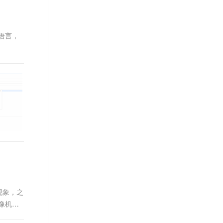
t.diy 一步搞定创意建站
构建大模型应用的安全防护体系
通过自然语言交互简化开发流程,全栈开发支持
通过阿里云安全产品对 AI 应用进行安全防护
语言，
的现象，之
像机器