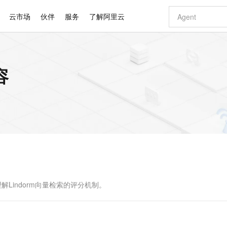
云市场
伙伴
服务
了解阿里云
AI 特惠
数据与 API
成为产品伙伴
企业增值服务
最佳实践
价格计算器
AI 场景体
基础软件
产品伙伴合
阿里云认证
市场活动
配置报价
大模型
容
自助选配和估算价格
新方式
睿译宝，AI翻译排版一步到位
智启 AI 普惠权益
产品生态集成认证中心
企业支持计划
云上春晚
域名与网站
千问官方 MaaS 平台，为开发者和 Agent 而生，新用户赠送 1 亿 + tokens 额度
Qwen Aud
AI Coding
阿里云Maa
2026 阿里云
云服务器 E
为企业打
数据集
Windows
大模型认证
模型
NEW
NEW
交付可用成果
值低价云产品抢先购
上传文档即自动完成翻译和格式还原
至高享 1亿+免费 tokens，加速 Al 应用落地
提供智能易用的域名与建站服务
智能编程，一键
安全可靠、
产品生态伙伴
专家技术服务
云上奥运之旅
弹性计算合作
阿里云中企出
手机三要素
宝塔 Linux
全部认证
价格优势
有专属领域专家
GLM-5.2：长任务时代开源旗舰模型
阿里云 OPC 创新助力计划
千问大模型
即刻拥有 DeepS
AI 电商营销
对象存储 O
大模型
产品生态伙伴工作台
企业增值服务台
云栖战略参考
云存储合作计
云栖大会
身份实名认证
CentOS
训练营
推动算力普惠，释放技术红利
最高返9万
多领域专家智能体,一键组建 AI 虚拟交付团队
快速构建应用程序和网站，即刻迈出上云第一步
至高百万元 Token 补贴，加速一人公司成长
多元化、高性能、安全可靠的大模型服务
真正可用的 1M 上下文,一次完成代码全链路开发
轻松解锁专属 Dee
从图文生成到
云上的中国
数据库合作计
活动全景
短信
Docker
图片和
站式影视创作平台
Hermes Agent，打造自进化智能体
Token Plan 模型订阅计划
数字证书管理服务（原SSL证书）
5 分钟轻松部署
AI 广告创作
无影云电脑
企业成长
NEW
信息公告
看见新力量
云网络合作计
OCR 文字识别
JAVA
证享300元代金券
可视化编排打通从文字构思到成片全链路闭环
全托管，含MySQL、PostgreSQL、SQL Server、MariaDB多引擎
自主进化，持久记忆，越用越聪明
Qwen3.8-Max 首发尝鲜，限时加量 10 倍，夜间低至2折
实现全站HTTPS，呈现可信的WEB访问
图文、视频一
随时随地安
Kimi-K3
HappyHors
NEW
魔搭 Mode
loud
服务实践
官网公告
Kimi 最新旗舰模型，长程编程与推理利器
让文字生成流
金融模力时刻
Salesforce O
版
发票查验
全能环境
Claude Code + GStack 打造工程团队
千问办公，限时限量积分加倍
Qoder
低代码高效构
AI 建站
短信服务
型
NEW
作计划
计划
创新中心
魔搭 ModelSc
健康状态
理服务
让AI从“聊天伙伴”进化为能干活的“数字员工”
安装技能 GStack，拥有专属 AI 工程团队
你的AI工作搭子，覆盖日常办公高频场景
面向真实软件的智能体编程平台
0 代码专业建
理解Lindorm向量检索的评分机制。
客户案例
天气预报查询
操作系统
Deepseek-v4-pro
HappyHors
态合作计划
态智能体模型
旗舰 MoE 大模型，百万上下文与顶尖推理能力
图生视频，流
同享
万小智 AI 建站低至 15元/月
Qoder CN
AI 短剧/漫剧
云原生数据库 
快递物流查询
WordPress
成为服务伙
高校合作
点，立即开启云上创新
覆盖公网/内网、递归/权威、移动APP等全场景解析服务
送.CN域名，送备案服务码
基于千问大模型等，支持代码智能生成、研发智能问答
AI助力短剧
GLM-5.2
Wan2.7-T
Ubuntu