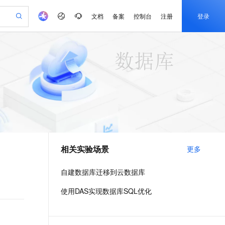
文档
备案
控制台
注册
登录
验
作计划
器
AI 活动
专业服务
服务伙伴合作计划
开发者社区
加入我们
产品动态
服务平台百炼
阿里云 OPC 创新助力计划
一站式生成采购清单，支持单品或批量购买
io：打造专属 AI 语音助手
S产品伙伴计划（繁花）
峰会
CS
造的大模型服务与应用开发平台
一句话生成原生可编辑精美 PPT 文稿
AI 生产力先锋
Al MaaS 服务伙伴赋能合作
域名
博文
Careers
至高可申请百万元
Qwen3.8-Max 模型上线
开启高性价比 AI 编程新体验
弹性可伸缩的云计算服务
Qwen-Audio-3.0-Realtime 端到端实时语音角色扮演
输入一句话想法, 轻松生成专业的 PPT
先锋实践拓展 AI 生产力的边界
Token 补贴，五大权
计划
海大会
伙伴信用分合作计划
商标
问答
社会招聘
益加速 OPC 成功
eek-V4-Pro
SS
一键部署幻兽帕鲁游戏服务器
飞天发布时刻
HOT
Open Search 向量检索版支
划
备案
电子书
校园招聘
pSeek-V4-Pro
视频创作，一键激活电商全链路生产力
稳定、安全、高性价比、高性能的云存储服务
一键购买专属联机服务器，轻松开启游戏
所见，即是所愿
持视频检索 Pipeline 功能
更多支持
划
公司注册
镜像站
视频生成
语音识别与合成
专属 QwenPaw
漫剧工坊：一站式动画创作平台
AI 实训营
HOT
应用身份服务 (IDaaS)
合作伙伴培训与认证
相关实验场景
更多
划
上云迁移
站生成，高效打造优质广告素材
全接入的云上超级电脑
从聊天伙伴进化为能主动干活的本地数字员工
快速生产连贯的高质量长漫剧
从基础到进阶，Agent 创客手把手教你
OpenClaw 管理能力上线
e-1.1-T2V
Qwen3-TTS-Flash
lScope
我要反馈
查询合作伙伴
畅细腻的高质量视频
离线语音合成大模型，多语言方言自适应，低延迟高稳定
n Alibaba Cloud ISV 合作
代维服务
建企业门户网站
10 分钟搭建微信、支付宝小程序
自建数据库迁移到云数据库
MaxCompute MaxFrame 提
创新加速
ope
登录合作伙伴管理后台
我要建议
站，无忧落地极速上线
以可视化方式快速构建移动和 PC 门户网站
国内短信简单易用，安全可靠，秒级触达，全球覆盖200+国家和地区。
高效部署网站，快速应用到小程序
供自动弹性内存功能
e-1.1-I2V
Cosyvoice-V3-Flash
使用DAS实现数据库SQL优化
安全
畅自然，细节丰富
高表现力语音合成大模型，语音克隆听感自然
我要投诉
PolarDB
上云场景组合购
Milvus 弹性伸缩功能新增节
伴
漫剧创作，剧本、分镜、视频高效生成
100%兼容MySQL、PostgreSQL，兼容Oracle，支持集中和分布式
覆盖90%+业务场景，专享组合折扣价
点支持范围
2V
VPN
Fun-ASR