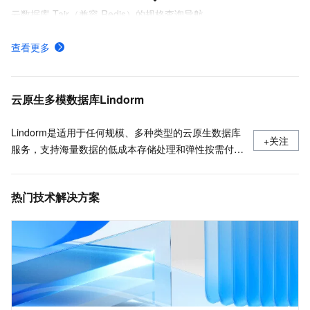
云数据库 Tair（兼容 Redis）的规格查询导航
Tair,Redis集群架构的连接模式.组件介绍
查看更多
云数据库Tair（兼容 Redis）的计费项和计费规则
Redis开源版标准版双副本的实例规格
云原生多模数据库Lindorm
Lindorm是适用于任何规模、多种类型的云原生数据库
+关注
服务，支持海量数据的低成本存储处理和弹性按需付
费，兼容HBase、Solr、SQL、OpenTSDB等多种开源
标准接口，是互联网、IoT、车联网、广告、社交、监
热门技术解决方案
控、游戏、风控等场景首选数据库，也是为阿里巴巴核
心业务提供支撑的数据库之一。