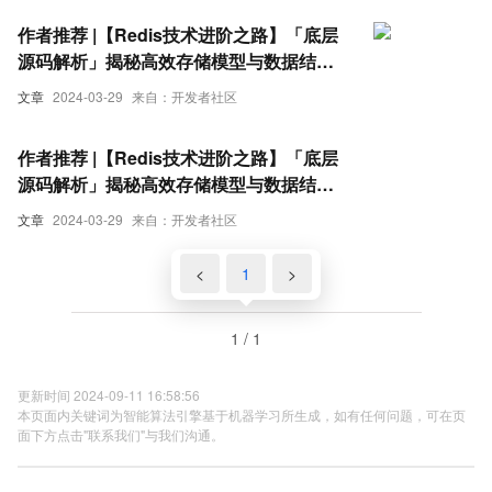
作者推荐 |【Redis技术进阶之路】「底层
源码解析」揭秘高效存储模型与数据结构
底层实现（链表）（二）
文章
2024-03-29
来自：开发者社区
作者推荐 |【Redis技术进阶之路】「底层
源码解析」揭秘高效存储模型与数据结构
底层实现（链表）（一）
文章
2024-03-29
来自：开发者社区
<
1
>
1 / 1
更新时间 2024-09-11 16:58:56
本页面内关键词为智能算法引擎基于机器学习所生成，如有任何问题，可在页
面下方点击"联系我们"与我们沟通。