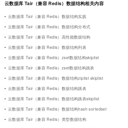
云数据库 Tair（兼容 Redis）数据结构相关内容
云数据库 Tair（兼容 Redis）数据结构实践
云数据库 Tair（兼容 Redis）数据结构分布式
云数据库 Tair（兼容 Redis）高性能数据结构
云数据库 Tair（兼容 Redis）数据结构列表
云数据库 Tair（兼容 Redis）zset数据结构skiplist
云数据库 Tair（兼容 Redis）zset数据结构跳表
云数据库 Tair（兼容 Redis）数据结构ziplist skiplist
云数据库 Tair（兼容 Redis）数据结构跳表
云数据库 Tair（兼容 Redis）数据结构跳表skiplist
云数据库 Tair（兼容 Redis）数据结构hash sortedset
云数据库 Tair（兼容 Redis）类型数据结构