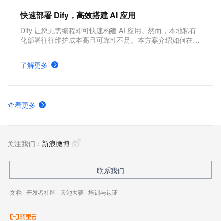
快速部署 Dify，高效搭建 AI 应用
Dify 让您无需编程即可快速构建 AI 应用。然而，本地私有
化部署往往维护成本高且可靠性不足。本方案介绍如何在阿
里云构建云原生高可用架构，实现 Dify 的快速部署，助力
企业高效搭建 AI 应用。
了解更多
查看更多
关注我们：
新浪微博
联系我们
文档
|
开发者社区
|
天池大赛
|
培训与认证