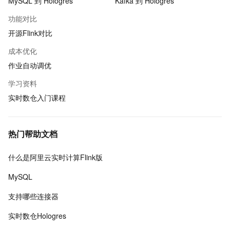
MySQL 到 Hologres
Kafka 到 Hologres
功能对比
开源Flink对比
成本优化
作业自动调优
学习资料
实时数仓入门课程
热门帮助文档
什么是阿里云实时计算Flink版
MySQL
支持哪些连接器
实时数仓Hologres