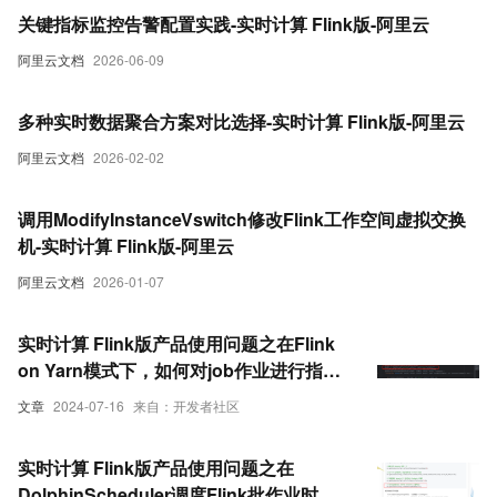
关键指标监控告警配置实践-实时计算 Flink版-阿里云
阿里云文档
2026-06-09
多种实时数据聚合方案对比选择-实时计算 Flink版-阿里云
阿里云文档
2026-02-02
调用ModifyInstanceVswitch修改Flink工作空间虚拟交换
机-实时计算 Flink版-阿里云
阿里云文档
2026-01-07
实时计算 Flink版产品使用问题之在Flink
on Yarn模式下，如何对job作业进行指标
监控
文章
2024-07-16
来自：开发者社区
实时计算 Flink版产品使用问题之在
DolphinScheduler调度Flink批作业时，