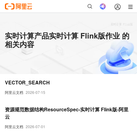
实时计算产品实时计算 Flink版作业 的
相关内容
VECTOR_SEARCH
阿里云文档
2026-07-15
资源规范数据结构ResourceSpec-实时计算 Flink版-阿里
云
阿里云文档
2026-07-01