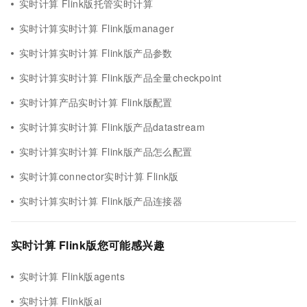
实时计算 Flink版托管实时计算
实时计算实时计算 Flink版manager
实时计算实时计算 Flink版产品参数
实时计算实时计算 Flink版产品全量checkpoint
实时计算产品实时计算 Flink版配置
实时计算实时计算 Flink版产品datastream
实时计算实时计算 Flink版产品怎么配置
实时计算connector实时计算 Flink版
实时计算实时计算 Flink版产品连接器
实时计算 Flink版您可能感兴趣
实时计算 Flink版agents
实时计算 Flink版ai