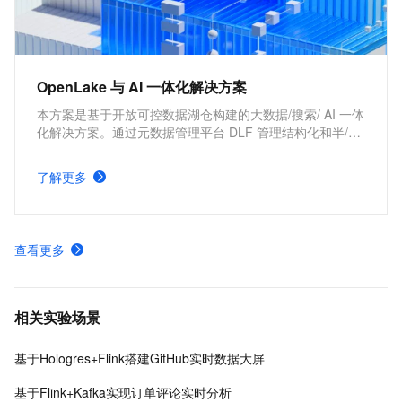
OpenLake 与 AI 一体化解决方案
本方案是基于开放可控数据湖仓构建的大数据/搜索/ AI 一体
化解决方案。通过元数据管理平台 DLF 管理结构化和半/非
结构化数据，提供湖仓数据表和文件的安全访问及 IO 加
速。支持多引擎对接和平权协同计算，通过 DataWorks 统
了解更多
一开发，并保障大规模任务调度。
查看更多
相关实验场景
基于Hologres+Flink搭建GitHub实时数据大屏
基于Flink+Kafka实现订单评论实时分析