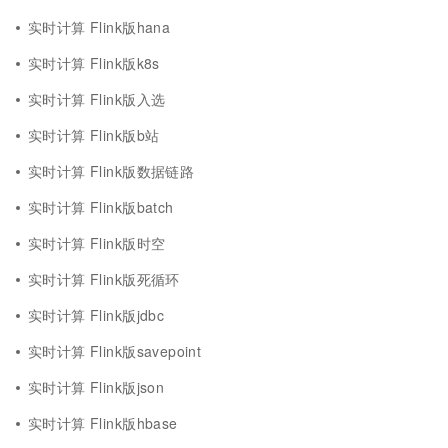
实时计算 Flink版hana
实时计算 Flink版k8s
实时计算 Flink版入选
实时计算 Flink版b站
实时计算 Flink版数据链路
实时计算 Flink版batch
实时计算 Flink版时空
实时计算 Flink版死循环
实时计算 Flink版jdbc
实时计算 Flink版savepoint
实时计算 Flink版json
实时计算 Flink版hbase