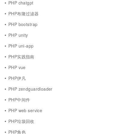
PHP chatgpt
PHP布隆过滤器
PHP bootstrap
PHP unity
PHP uni-app
PHP实践指南
PHP vue
PHP伊凡
PHP zendguardloader
PHP中间件
PHP web service
PHP垃圾回收
PHP角色