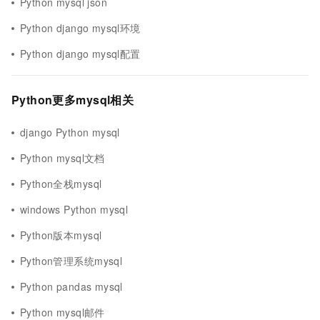
Python mysql json
Python django mysql环境
Python django mysql配置
Python更多mysql相关
django Python mysql
Python mysql文档
Python全栈mysql
windows Python mysql
Python版本mysql
Python管理系统mysql
Python pandas mysql
Python mysql邮件