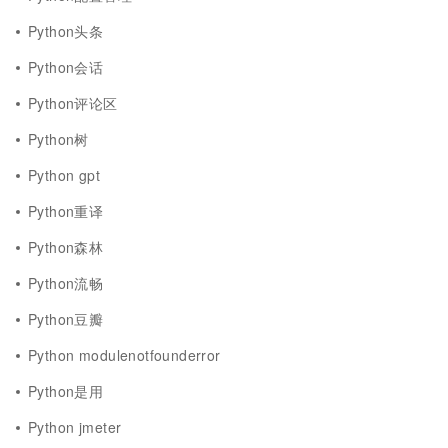
Python头条
Python会话
Python评论区
Python树
Python gpt
Python重译
Python森林
Python流畅
Python豆瓣
Python modulenotfounderror
Python是用
Python jmeter