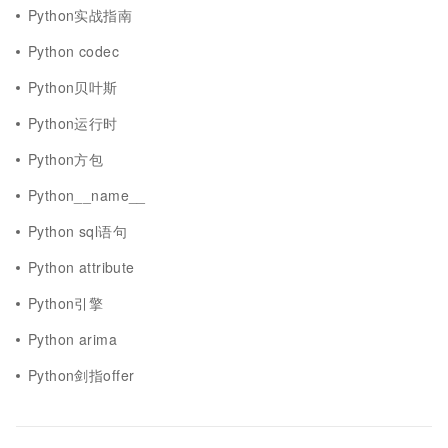
Python实战指南
Python codec
Python贝叶斯
Python运行时
Python方包
Python__name__
Python sql语句
Python attribute
Python引擎
Python arima
Python剑指offer