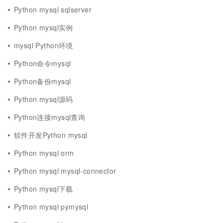
Python mysql sqlserver
Python mysql实例
mysql Python环境
Python命令mysql
Python备份mysql
Python mysql源码
Python连接mysql查询
软件开发Python mysql
Python mysql orm
Python mysql mysql-connector
Python mysql下载
Python mysql pymysql