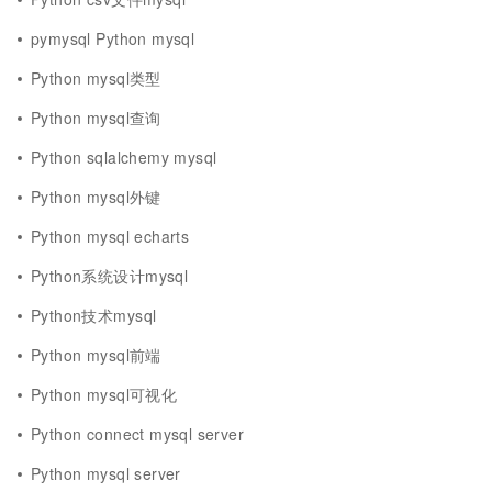
pymysql Python mysql
Python mysql类型
Python mysql查询
Python sqlalchemy mysql
Python mysql外键
Python mysql echarts
Python系统设计mysql
Python技术mysql
Python mysql前端
Python mysql可视化
Python connect mysql server
Python mysql server