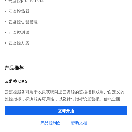
云监控prometheus
云监控场景
云监控告警管理
云监控测试
云监控方案
产品推荐
云监控 CMS
云监控服务可用于收集获取阿里云资源的监控指标或用户自定义的
监控指标，探测服务可用性，以及针对指标设置警报。使您全面了
解阿里云上的资源使用情况、业务的运行状况和健康度，并对异常
立即开通
报警做出反应，保证应用程序顺畅运行。
产品控制台
帮助文档