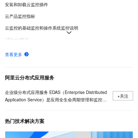
安装和卸载云监控插件
云产品监控指标
云监控的基础监控和操作系统监控说明
UModel概述
调用DescribeMetricList查询指定监控项的监控数据-云监控-阿里云
查看更多
监控可视化
开服地域
阿里云分布式应用服务
企业级分布式应用服务 EDAS（Enterprise Distributed
+关注
Application Service）是应用全生命周期管理和监控的
一站式PaaS平台，支持部署于 Kubernetes/ECS，无
侵入支持Java/Go/Python/PHP/.NetCore 等多语言应用
热门技术解决方案
的发布运行和服务治理 ，Java支持Spring Cloud、
Apache Dubbo近五年所有版本，多语言应用一键开启
Service Mesh。