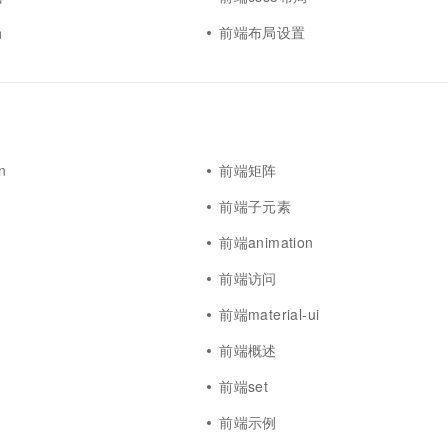
一个 AI 助手
超强辅助，Bol
即刻拥有 DeepSeek-R1 满血版
局
前端布局设置
在企业官网、通讯软件中为客户提供 AI 客服
多种方案随心选，轻松解锁专属 DeepSeek
n
前端矩阵
前端子元素
y
前端animation
前端访问
前端material-ui
前端概述
前端set
前端示例