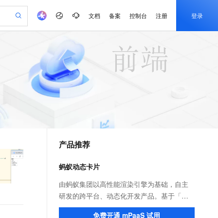
文档
备案
控制台
注册
登录
验
作计划
器
AI 活动
专业服务
服务伙伴合作计划
开发者社区
加入我们
产品动态
服务平台百炼
阿里云 OPC 创新助力计划
一站式生成采购清单，支持单品或批量购买
可编辑精美 PPT 文稿
S产品伙伴计划（繁花）
峰会
CS
造的大模型服务与应用开发平台
Agency Agents：拥有专属领域专家
AI 生产力先锋
Al MaaS 服务伙伴赋能合作
域名
博文
Careers
至高可申请百万元
Qwen3.8-Max 模型上线
 轻松生成专业的 PPT
开启高性价比 AI 编程新体验
弹性可伸缩的云计算服务
先锋实践拓展 AI 生产力的边界
多领域专家智能体,一键组建 AI 虚拟交付团队
Token 补贴，五大权
计划
海大会
伙伴信用分合作计划
商标
问答
社会招聘
益加速 OPC 成功
帕鲁游戏服务器
SS
HappyHorse 打造一站式影视创作平台
飞天发布时刻
HOT
Open Search 向量检索版支
划
备案
电子书
校园招聘
联机服务器，轻松开启游戏
视频创作，一键激活电商全链路生产力
稳定、安全、高性价比、高性能的云存储服务
所见，即是所愿
持视频检索 Pipeline 功能
可视化编排打通从文字构思到成片全链路闭环
更多支持
划
公司注册
镜像站
视频生成
语音识别与合成
 智能体与工作流应用
漫剧工坊：一站式动画创作平台
AI 实训营
应用身份服务 (IDaaS)
合作伙伴培训与认证
产品推荐
划
上云迁移
站生成，高效打造优质广告素材
全接入的云上超级电脑
通过阿里云百炼高效搭建AI应用,助力高效开发
快速生产连贯的高质量长漫剧
从基础到进阶，Agent 创客手把手教你
OpenClaw 管理能力上线
e-1.1-T2V
Qwen3-TTS-Flash
lScope
我要反馈
查询合作伙伴
畅细腻的高质量视频
离线语音合成大模型，多语言方言自适应，低延迟高稳定
n Alibaba Cloud ISV 合作
代维服务
建企业门户网站
10 分钟搭建微信、支付宝小程序
蚂蚁动态卡片
MaxCompute MaxFrame 提
创新加速
ope
登录合作伙伴管理后台
我要建议
站，无忧落地极速上线
以可视化方式快速构建移动和 PC 门户网站
国内短信简单易用，安全可靠，秒级触达，全球覆盖200+国家和地区。
高效部署网站，快速应用到小程序
供自动弹性内存功能
e-1.1-I2V
Cosyvoice-V3-Flash
由蚂蚁集团以高性能渲染引擎为基础，自主
安全
畅自然，细节丰富
高表现力语音合成大模型，语音克隆听感自然
我要投诉
PolarDB
研发的跨平台、动态化开发产品。基于「支
上云场景组合购
Milvus 弹性伸缩功能新增节
伴
漫剧创作，剧本、分镜、视频高效生成
100%兼容MySQL、PostgreSQL，兼容Oracle，支持集中和分布式
覆盖90%+业务场景，专享组合折扣价
点支持范围
付宝」App 页面内的区域动态化技术，帮助
2V
VPN
Fun-ASR
免费开通 mPaaS 试用