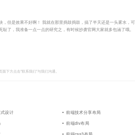
服务生态伙伴
视觉 Coding、空间感知、多模态思考等全面升级
1M上下文，专为长程任务能力而生
云工开物
企业应用
Works
Night Plan 支持 Qwen 3.8-Max
云原生大数据计算服务 MaxCompute
AI 办公
容器服务 Kub
NEW
Red Hat
30+ 款产品免费体验
Data Agent 驱动的一站式 Data+AI 开发治理平台
夜间 5 折，Qwen/Meoo/TokenPlan 客户专享
面向分析的企业级SaaS模式云数据仓库
AI智能应用
提供一站式管
科研合作
ERP
堂（旗舰版）
SUSE
块，但是效果不好啊！ 我就在那里捣鼓捣鼓，搞了半天还是一头雾水，
智能客服
AI 应用构建
大模型原生
CRM
无耻了，我准备一点一点的研究之，有时候抄袭官网大家就多包涵了哦。
防护产品
2个月
自动承接线索
所以我这里先来系统的看看这两块，若是仍然一头雾水的话，那么。。。。我..
建站小程序
Qoder
大模型服务平台百炼-应用模版
OA 办公系统
HOT
NEW
面向真实软件
个人版上线、团队版降价；千问3.8-Max首发发尝鲜
丰富多元化的应用模版和解决方案
力提升
财税管理
模板建站
万有无界
大模型服务平台百炼-智能体
400电话
定制建站
的模型效果
灵活可视化地构建企业级 Agent
面下方点击"联系我们"与我们沟通。
方案
广告营销
模板小程序
秒悟
人工智能平台 PAI
定制小程序
云端极速 AI 
新一代 AI 视频生成模型，深度适配广告营销等场景
AI Native 的算法工程平台，一站式完成建模、训练、推理服务部署
APP 开发
建站系统
应式设计
前端技术分享布局
AI 应用
10分钟微调：让0.6B模型媲美235B模
多模态数据信
局
前端div布局
型
依托云原生高可用架构,实现Dify私有化部署
用1%尺寸在特定领域达到大模型90%以上效果
式
前端css3布局