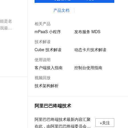
客户提升研发效率的同时，追求轻量、流畅
文戏情感细腻自然，动作戏激烈拳拳到肉，实现更强表演能力
支持中英文自由切换，具备更强的噪声鲁棒性
ernetes 版 ACK
云聚AI 严选权益
AI 原生数据库服务发布
SSL 证书
的 App 性能体验。
产品文档
，一键激活高效办公新体验
理容器应用的 K8s 服务
精选AI产品，从模型到应用全链提效
Agent 数据网关
堡垒机
可能是老
AI 用量加速计划
云原生数据库 PolarDB
相关产品
应用
防火墙
 我最近
、识别商机，让客服更高效、服务更出色。
新老同享，达量后返
Agentic Database 发布
mPaaS 小程序
发布服务 MDS
.
千问办公
主机安全
NEW
技术解读
的智能体编程平台
一站式AI生产力平台
Cube 技术解读
动态卡片技术解读
AI 应用及服务市场
伶鹊
使用说明
企业级人与Agent协作平台，接入和调度多个数字员工
智能客服平台，对话机器人、对话分析、智能外呼
AI 应用
客户端接入指南
控制台使用指南
大模型服务平台百炼 - 全妙
大模型
视频回放
应用创作平台
多模态内容创作工具，已接入 DeepSeek
技术架构解析
自然语言处理
数据标注
阿里巴巴终端技术
机器学习
息提取
与 AI 智能体进行实时音视频通话
阿里巴巴终端技术最新内容汇聚
从文本、图片、视频中提取结构化的属性信息
构建支持视频理解的 AI 音视频实时通话应用
+关注
在此，由阿里巴巴终端委员会官