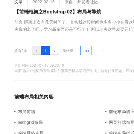
文章
2022-02-16
来自：开发者社区
大数据开发治理平台 Data
AI 产品 免费试用
网络
安全
云开发大赛
Tableau 订阅
【前端框架之Bootstrap 02】布局与导航
1亿+ 大模型 tokens 和 
可观测
入门学习赛
中间件
AI空中课堂在线直播课
前言 距离上次有几天时间了，其实我这段时间也多多少少在看这
云防火墙
140+云产品 免费试用
大模型服务
夫真的老了吧，学习新东西还是不行了！ 所以老夫这里就要开始
上云与迁云
云原生的云上边界网络安全
产品新客免费试用，最长1
数据库
也使用了bootstrap来布局，来搞导航。但是效果很不理想，
生态解决方案
千问AI平台-Token Plan
企业出海
大模型ACA认证体验
大数据计算
助力企业全员 AI 认知与能
行业生态解决方案
共有2条
<
1
>
跳转至：
GO
政企业务
媒体服务
千问AI平台-模型体验
开发者生态解决方案
在线体验全尺寸、多种模态
更新时间 2024-07-17 09:33:40
企业服务与云通信
本页面内关键词为智能算法引擎基于机器学习所生成，如有任何问题，可在页
AI 开发和 AI 应用解决
Happy 系列大模型
域名与网站
终端用户计算
前端布局相关内容
Serverless
大模型解决方案
布局前端
前端布局响
开发工具
快速部署 Dify，高效搭建 
前端grid布局
网页前端布
迁移与运维管理
前端栅格布局
前端布局样