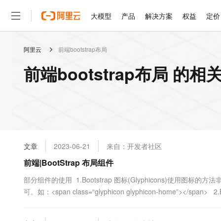
大模型
产品
解决方案
权益
定价
阿里云
前端bootstrap布局
大模型
产品
解决方案
权益
定价
云市场
伙伴
服务
了解阿里云
精选产品
精选解决方案
普惠上云
产品定价
精选商城
成为销售伙伴
售前咨询
为什么选择阿里云
千问AI平台
前端bootstrap布局 的相
了解云产品的定价详情
大模型服务平台百炼
睿译宝，AI翻译排版一
普惠上云 官方力荐
分销伙伴
在线服务
网站建设
什么是云计算
大
大模型服务与应用平台
上传文档即自动完成翻译和
云服务器38元/年起，超
咨询伙伴
多端小程序
技术领先
云上成本管理
售后服务
轻量应用服务器
GLM-5.2：长任务时代
官方推荐返现计划
大模型
精选产品
精选解决方案
Salesforce 国际版订阅
稳定可靠
管理和优化成本
推荐新用户得奖励，单订单
销售伙伴合作计划
自助服务
友盟天域
安全合规
人工智能与机器学习
AI
文本生成
云数据库 RDS
Hermes Agent，打造
云工开物
无影生态合作计划
在线服务
文章
2023-06-21
来自：开发者社区
观测云
分析师报告
自主进化，持久记忆，越用
高校专属算力普惠，学生认
计算
互联网应用开发
Qwen3.8-Max
HOT
Salesforce On Alibaba C
工单服务
前端|BootStrap 布局组件
智能体时代全能旗舰模型
Tuya 物联网平台阿里云
研究报告与白皮书
人工智能平台 PAI
快速拥有专属 OpenClaw
大模
Consulting Partner 合
大数据
容器
免费试用
短信专区
一站式AI开发、训练和推
部分组件的使用 1.Bootstrap 图标(Glyphicons)使
蓝凌 OA
Qwen3.7-Plus
AI 大模型销售与服务生
现代化应用
可。如：<span class=“glyphicon glyphicon-home”></
存储
天池大赛
能看、能想、能动手的多模
云解析DNS
解决方案免费试用 新老
电子合同
class .dropdown 内加上下拉菜单即可。下面....
最高领取价值200元试用
安全
网络与CDN
AI 算法大赛
Qwen3-VL-Plus
畅捷通