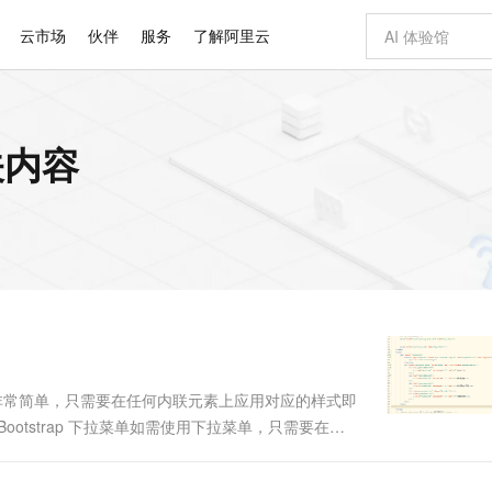
云市场
伙伴
服务
了解阿里云
AI 特惠
数据与 API
成为产品伙伴
企业增值服务
最佳实践
价格计算器
AI 场景体
基础软件
产品伙伴合
阿里云认证
市场活动
配置报价
大模型
关内容
自助选配和估算价格
步到位
智启 AI 普惠权益
产品生态集成认证中心
企业支持计划
云上春晚
域名与网站
Qwen Audio：打造专属 AI 语音助手
千问官方 MaaS 平台，为开发者和 Agent 而生，新用户赠送 1 亿 + tokens 额度
一句话生成原生
AI Coding
阿里云Maa
2026 阿里云
云服务器 E
为企业打
数据集
Windows
大模型认证
模型
NEW
NEW
格式还原
值低价云产品抢先购
至高享 1亿+免费 tokens，加速 Al 应用落地
提供智能易用的域名与建站服务
Qwen-Audio-3.0-Realtime 端到端实时语音角色扮演
输入一句话想法,
智能编程，一键
安全可靠、
产品生态伙伴
专家技术服务
云上奥运之旅
弹性计算合作
阿里云中企出
手机三要素
宝塔 Linux
全部认证
价格优势
开源旗舰模型
即刻拥有 DeepSeek-V4-Pro
阿里云 OPC 创新助力计划
千问大模型
一键部署幻兽
AI 电商营销
对象存储 O
大模型
产品生态伙伴工作台
企业增值服务台
云栖战略参考
云存储合作计
云栖大会
身份实名认证
CentOS
训练营
推动算力普惠，释放技术红利
最高返9万
真正可用的 1M 上下文,一次完成代码全链路开发
快速构建应用程序和网站，即刻迈出上云第一步
轻松解锁专属 DeepSeek-V4-Pro
至高百万元 Token 补贴，加速一人公司成长
多元化、高性能、安全可靠的大模型服务
一键购买专属
从图文生成到
云上的中国
数据库合作计
活动全景
短信
Docker
图片和
自进化智能体
5 分钟轻松部署专属 QwenPaw
Token Plan 模型订阅计划
数字证书管理服务（原SSL证书）
高效搭建 AI
AI 广告创作
无影云电脑
企业成长
NEW
HOT
信息公告
看见新力量
云网络合作计
OCR 文字识别
JAVA
越聪明
证享300元代金券
全托管，含MySQL、PostgreSQL、SQL Server、MariaDB多引擎
Qwen3.8-Max 首发尝鲜，限时加量 10 倍，夜间低至2折
实现全站HTTPS，呈现可信的WEB访问
从聊天伙伴进化为能主动干活的本地数字员工
图文、视频一
随时随地安
Kimi-K3
HappyHors
NEW
魔搭 Mode
loud
服务实践
官网公告
Kimi 最新旗舰模型，长程编程与推理利器
让文字生成流
金融模力时刻
Salesforce O
版
发票查验
全能环境
Claude Code + GStack 打造工程团队
千问办公，限时限量积分加倍
Qoder
低代码高效构
AI 建站
短信服务
型
NEW
作计划
计划
创新中心
魔搭 ModelSc
健康状态
理服务
让AI从“聊天伙伴”进化为能干活的“数字员工”
安装技能 GStack，拥有专属 AI 工程团队
你的AI工作搭子，覆盖日常办公高频场景
面向真实软件的智能体编程平台
0 代码专业建
用图标的方法非常简单，只需要在任何内联元素上应用对应的样式即
客户案例
天气预报查询
操作系统
Deepseek-v4-pro
HappyHors
态合作计划
span> 2.Bootstrap 下拉菜单如需使用下拉菜单，只需要在
态智能体模型
旗舰 MoE 大模型，百万上下文与顶尖推理能力
图生视频，流
同享
万小智 AI 建站低至 15元/月
Qoder CN
AI 短剧/漫剧
云原生数据库 
快递物流查询
WordPress
成为服务伙
高校合作
点，立即开启云上创新
覆盖公网/内网、递归/权威、移动APP等全场景解析服务
送.CN域名，送备案服务码
基于千问大模型等，支持代码智能生成、研发智能问答
AI助力短剧
GLM-5.2
Wan2.7-T
Ubuntu