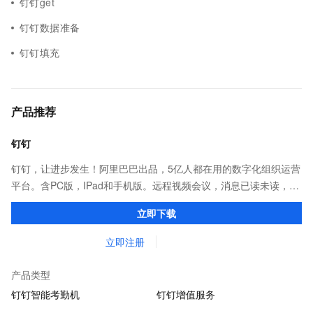
钉钉get
钉钉数据准备
钉钉填充
产品推荐
钉钉
钉钉，让进步发生！阿里巴巴出品，5亿人都在用的数字化组织运营
平台。含PC版，IPad和手机版。远程视频会议，消息已读未读，
DING消息任务管理，让沟通更高效；移动办公考勤，审批，钉闪
立即下载
会，钉钉文档，钉钉教育解决方案。
立即注册
产品类型
钉钉智能考勤机
钉钉增值服务