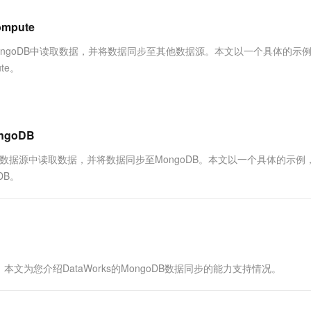
服务生态伙伴
视觉 Coding、空间感知、多模态思考等全面升级
1M上下文，专为长程任务能力而生
云工开物
企业应用
Works
Night Plan 支持 Qwen 3.8-Max
云原生大数据计算服务 MaxCompute
AI 办公
容器服务 Kub
NEW
Red Hat
pute
30+ 款产品免费体验
Data Agent 驱动的一站式 Data+AI 开发治理平台
夜间 5 折，Qwen/Meoo/TokenPlan 客户专享
面向分析的企业级SaaS模式云数据仓库
AI智能应用
提供一站式管
科研合作
ERP
堂（旗舰版）
SUSE
，可从MongoDB中读取数据，并将数据同步至其他数据源。本文以一个具体的示
智能客服
AI 应用构建
大模型原生
CRM
te。
防护产品
2个月
自动承接线索
建站小程序
Qoder
大模型服务平台百炼-应用模版
OA 办公系统
HOT
NEW
面向真实软件
个人版上线、团队版降价；千问3.8-Max首发发尝鲜
丰富多元化的应用模版和解决方案
力提升
财税管理
模板建站
万有无界
大模型服务平台百炼-智能体
goDB
400电话
定制建站
的模型效果
灵活可视化地构建企业级 Agent
，可从其他数据源中读取数据，并将数据同步至MongoDB。本文以一个具体的示例
方案
广告营销
模板小程序
DB。
秒悟
人工智能平台 PAI
定制小程序
云端极速 AI 
新一代 AI 视频生成模型，深度适配广告营销等场景
AI Native 的算法工程平台，一站式完成建模、训练、推理服务部署
APP 开发
建站系统
本文为您介绍DataWorks的MongoDB数据同步的能力支持情况。
AI 应用
10分钟微调：让0.6B模型媲美235B模
多模态数据信
型
依托云原生高可用架构,实现Dify私有化部署
用1%尺寸在特定领域达到大模型90%以上效果