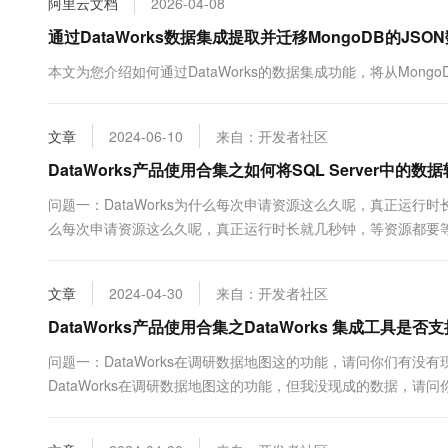
阿里云文档
2026-04-08
10 分钟在聊天系统中增加
专有云
通过DataWorks数据集成提取并迁移MongoDB的JSON数
本文为您介绍如何通过DataWorks的数据集成功能，将从MongoD
文章
2024-06-10
来自：开发者社区
DataWorks产品使用合集之如何将SQL Server中的数据
问题一：DataWorks为什么每次申请资源这么久呢，真正运行时长
么每次申请资源这么久呢，真正运行时长就几秒钟，等资源都要等几
文章
2024-04-30
来自：开发者社区
DataWorks产品使用合集之DataWorks 集成工具是否
问题一：DataWorks在调研数据地图这的功能，请问你们有没
DataWorks在调研数据地图这的功能，但我没现成的数据，请
下？ 参考回答： 可以导入etl模型 执行一次后 会生成对应的表 有测