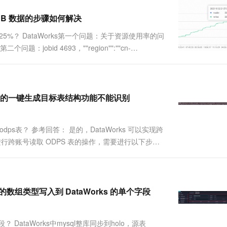
goDB 数据的步骤如何解决
25%？ DataWorks第一个问题：关于资源使用率的问
：jobid 4693，""region"":""cn-
： ...
离线同步的一键生成目标表结构功能不能识别
取odps表？ 参考回答： 是的，DataWorks 可以实现跨
s 中进行跨账号读取 ODPS 表的操作，需要进行以下步
 中的数组类型写入到 DataWorks 的单个字段
段？ DataWorks中mysql整库同步到holo，源表