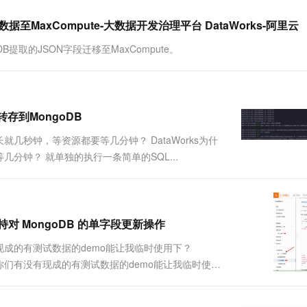
一个 AI 助手
超强辅助，Bol
即刻拥有 DeepSeek-R1 满血版
在企业官网、通讯软件中为客户提供 AI 客服
据至MaxCompute-大数据开发治理平台 DataWorks-阿里云
多种方案随心选，轻松解锁专属 DeepSeek
B提取的JSON字段迁移至MaxCompute。
转存到MongoDB
就几秒钟，等资源都要等几分钟？ DataWorks为什
分钟？ 就单独的执行一条简单的SQL...
支持对 MongoDB 的单字段更新操作
有现成的有测试数据的demo能让我临时使用下？
问你们有没有现成的有测试数据的demo能让我临时使用
试数据 ...