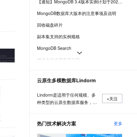
【通知】MongoDB 3.4版本实例计划于2026年9月30日终止服务（EOS）-云数据库 MongoDB 版-阿里云
t.diy 一步搞定创意建站
构建大模型应用的安全防护体系
通过自然语言交互简化开发流程,全栈开发支持
通过阿里云安全产品对 AI 应用进行安全防护
MongoDB数据库大版本的注意事项及说明
回收磁盘碎片
副本集支持的实例规格
MongoDB Search
解决内存使用率高问题
通过DMS或MongoDB Shell等方式连接实例-云数据库 MongoDB 版-阿里云
云原生多模数据库Lindorm
通过DMS创建和查询数据库账号
云数据库MongoDB支持的存储引擎及大版本
Lindorm是适用于任何规模、多
+关注
种类型的云原生数据库服务，支
持海量数据的低成本存储处理和
弹性按需付费，兼容HBase、
热门技术解决方案
更多
Solr、SQL、OpenTSDB等多种
开源标准接口，是互联网、