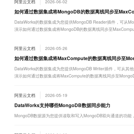
阿里云文档
2026-06-02
大数据开发治理平台 Data
AI 产品 免费试用
网络
安全
云开发大赛
Tableau 订阅
如何通过数据集成将MongoDB的数据离线同步至MaxCom
1亿+ 大模型 tokens 和 
可观测
入门学习赛
中间件
AI空中课堂在线直播课
DataWorks的数据集成为您提供MongoDB Reader插件
云防火墙
140+云产品 免费试用
大模型服务
演示如何通过数据集成将MongoDB的数据离线同步至MaxCompu
上云与迁云
云原生的云上边界网络安全
产品新客免费试用，最长1
数据库
生态解决方案
千问AI平台-Token Plan
企业出海
大模型ACA认证体验
大数据计算
阿里云文档
2026-05-26
助力企业全员 AI 认知与能
行业生态解决方案
政企业务
媒体服务
千问AI平台-模型体验
如何通过数据集成将MaxCompute的数据离线同步至Mon
开发者生态解决方案
在线体验全尺寸、多种模态
企业服务与云通信
DataWorks的数据集成为您提供MongoDB Writer插件
AI 开发和 AI 应用解决
演示如何通过数据集成将MaxCompute的数据离线同步至Mongo
Happy 系列大模型
域名与网站
终端用户计算
阿里云文档
2026-05-19
Serverless
DataWorks支持哪些MongoDB数据同步能力
大模型解决方案
MongoDB数据源为您提供读取和写入MongoDB双向通道的功能，
开发工具
快速部署 Dify，高效搭建 
迁移与运维管理