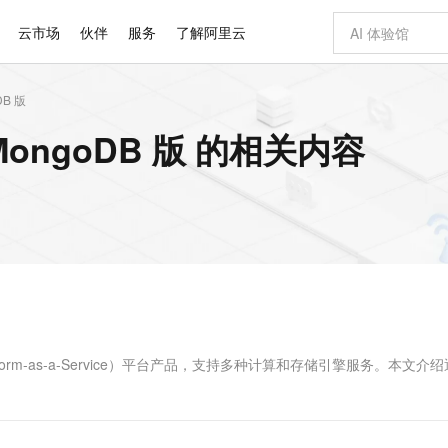
云市场
伙伴
服务
了解阿里云
DB 版
AI 特惠
数据与 API
成为产品伙伴
企业增值服务
最佳实践
价格计算器
AI 场景体
基础软件
产品伙伴合
阿里云认证
市场活动
配置报价
大模型
MongoDB 版 的相关内容
自助选配和估算价格
步到位
智启 AI 普惠权益
产品生态集成认证中心
企业支持计划
云上春晚
域名与网站
Qwen Audio：打造专属 AI 语音助手
千问官方 MaaS 平台，为开发者和 Agent 而生，新用户赠送 1 亿 + tokens 额度
一句话生成原生
AI Coding
阿里云Maa
2026 阿里云
云服务器 E
为企业打
数据集
Windows
大模型认证
模型
NEW
NEW
格式还原
值低价云产品抢先购
至高享 1亿+免费 tokens，加速 Al 应用落地
提供智能易用的域名与建站服务
Qwen-Audio-3.0-Realtime 端到端实时语音角色扮演
输入一句话想法,
智能编程，一键
安全可靠、
产品生态伙伴
专家技术服务
云上奥运之旅
弹性计算合作
阿里云中企出
手机三要素
宝塔 Linux
全部认证
价格优势
开源旗舰模型
即刻拥有 DeepSeek-V4-Pro
阿里云 OPC 创新助力计划
千问大模型
一键部署幻兽
AI 电商营销
对象存储 O
大模型
产品生态伙伴工作台
企业增值服务台
云栖战略参考
云存储合作计
云栖大会
身份实名认证
CentOS
训练营
推动算力普惠，释放技术红利
最高返9万
真正可用的 1M 上下文,一次完成代码全链路开发
快速构建应用程序和网站，即刻迈出上云第一步
轻松解锁专属 DeepSeek-V4-Pro
至高百万元 Token 补贴，加速一人公司成长
多元化、高性能、安全可靠的大模型服务
一键购买专属
从图文生成到
云上的中国
数据库合作计
活动全景
短信
Docker
图片和
自进化智能体
5 分钟轻松部署专属 QwenPaw
Token Plan 模型订阅计划
数字证书管理服务（原SSL证书）
高效搭建 AI
AI 广告创作
无影云电脑
企业成长
NEW
HOT
信息公告
看见新力量
云网络合作计
OCR 文字识别
JAVA
越聪明
证享300元代金券
全托管，含MySQL、PostgreSQL、SQL Server、MariaDB多引擎
Qwen3.8-Max 首发尝鲜，限时加量 10 倍，夜间低至2折
实现全站 HTTPS，呈现可信的 Web 访问
从聊天伙伴进化为能主动干活的本地数字员工
图文、视频一
随时随地安
Kimi-K3
HappyHors
NEW
魔搭 Mode
loud
服务实践
官网公告
Kimi 最新旗舰模型，长程编程与推理利器
让文字生成流
金融模力时刻
Salesforce O
版
发票查验
全能环境
Claude Code + GStack 打造工程团队
千问办公，限时限量积分加倍
Qoder
低代码高效构
AI 建站
短信服务
型
NEW
作计划
计划
创新中心
魔搭 ModelSc
健康状态
理服务
让AI从“聊天伙伴”进化为能干活的“数字员工”
安装技能 GStack，拥有专属 AI 工程团队
你的AI工作搭子，覆盖日常办公高频场景
面向真实软件的智能体编程平台
0 代码专业建
form-as-a-Service）平台产品，支持多种计算和存储引擎服务。本文介
客户案例
天气预报查询
操作系统
Deepseek-v4-pro
HappyHors
态合作计划
态智能体模型
旗舰 MoE 大模型，百万上下文与顶尖推理能力
图生视频，流
同享
万小智 AI 建站低至 15元/月
Qoder CN
AI 短剧/漫剧
云原生数据库 
快递物流查询
WordPress
成为服务伙
高校合作
点，立即开启云上创新
覆盖公网/内网、递归/权威、移动APP等全场景解析服务
送.CN域名，送备案服务码
基于千问大模型等，支持代码智能生成、研发智能问答
AI助力短剧
GLM-5.2
Wan2.7-T
Ubuntu