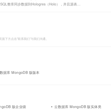
ySQL整库同步数据到Hologres（Holo），并且源表包
E是...
面下方点击"联系我们"与我们沟通。
s云数据库 MongoDB 版版本
ngoDB 版企业级
云数据库 MongoDB 版实体类