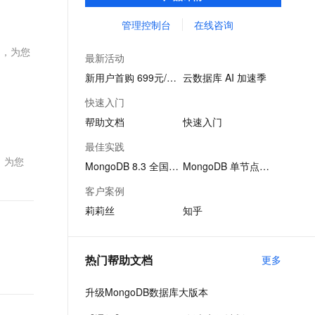
域被广泛采用。
文戏情感细腻自然，动作戏激烈拳拳到肉，实现更强表演能力
支持中英文自由切换，具备更强的噪声鲁棒性
ernetes 版 ACK
云聚AI 严选权益
云安全中心 AI BAS 智能自动
SSL 证书
管理控制台
在线咨询
，一键激活高效办公新体验
理容器应用的 K8s 服务
精选AI产品，从模型到应用全链提效
化模拟渗透攻击产品发布
堡垒机
例，为您
AI 用量加速计划
DataWorks ChatBI 会话支持
最新活动
应用
防火墙
、识别商机，让客服更高效、服务更出色。
新老同享，达量后返
上传临时文件分析
新用户首购 699元/3月
云数据库 AI 加速季
千问办公
主机安全
NEW
快速入门
的智能体编程平台
一站式AI生产力平台
帮助文档
快速入门
AI 应用及服务市场
伶鹊
最佳实践
企业级人与Agent协作平台，接入和调度多个数字员工
智能客服平台，对话机器人、对话分析、智能外呼
，为您
AI 应用
MongoDB 8.3 全国首发
MongoDB 单节点架构
大模型服务平台百炼 - 全妙
大模型
客户案例
应用创作平台
多模态内容创作工具，已接入 DeepSeek
莉莉丝
知乎
自然语言处理
数据标注
热门帮助文档
更多
机器学习
息提取
与 AI 智能体进行实时音视频通话
升级MongoDB数据库大版本
从文本、图片、视频中提取结构化的属性信息
构建支持视频理解的 AI 音视频实时通话应用