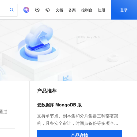
文档
备案
控制台
注册
登录
验
作计划
器
AI 活动
专业服务
服务伙伴合作计划
开发者社区
加入我们
产品动态
服务平台百炼
阿里云 OPC 创新助力计划
一站式生成采购清单，支持单品或批量购买
可编辑精美 PPT 文稿
S产品伙伴计划（繁花）
峰会
CS
造的大模型服务与应用开发平台
Agency Agents：拥有专属领域专家
AI 生产力先锋
Al MaaS 服务伙伴赋能合作
域名
博文
Careers
PolarDB Agentic Database
至高可申请百万元
 轻松生成专业的 PPT
开启高性价比 AI 编程新体验
弹性可伸缩的云计算服务
先锋实践拓展 AI 生产力的边界
发布
多领域专家智能体,一键组建 AI 虚拟交付团队
Token 补贴，五大权
计划
海大会
伙伴信用分合作计划
商标
问答
社会招聘
益加速 OPC 成功
帕鲁游戏服务器
SS
HappyHorse 打造一站式影视创作平台
飞天发布时刻
HOT
秒悟 Meoo CLI 支持一键部
划
备案
电子书
校园招聘
联机服务器，轻松开启游戏
视频创作，一键激活电商全链路生产力
稳定、安全、高性价比、高性能的云存储服务
所见，即是所愿
署项目至阿里云账号
可视化编排打通从文字构思到成片全链路闭环
更多支持
划
公司注册
镜像站
视频生成
语音识别与合成
 智能体与工作流应用
漫剧工坊：一站式动画创作平台
AI 实训营
Flink OSS 支持
合作伙伴培训与认证
产品推荐
划
上云迁移
站生成，高效打造优质广告素材
全接入的云上超级电脑
通过阿里云百炼高效搭建AI应用,助力高效开发
快速生产连贯的高质量长漫剧
从基础到进阶，Agent 创客手把手教你
AssumeRole 角色自定义
e-1.1-T2V
Qwen3-TTS-Flash
lScope
我要反馈
查询合作伙伴
畅细腻的高质量视频
离线语音合成大模型，多语言方言自适应，低延迟高稳定
n Alibaba Cloud ISV 合作
代维服务
建企业门户网站
10 分钟搭建微信、支付宝小程序
云数据库 MongoDB 版
百炼 Qwen3.7-Flash 系列模
创新加速
ope
登录合作伙伴管理后台
我要建议
站，无忧落地极速上线
以可视化方式快速构建移动和 PC 门户网站
国内短信简单易用，安全可靠，秒级触达，全球覆盖200+国家和地区。
高效部署网站，快速应用到小程序
型发布
绍通过
e-1.1-I2V
Cosyvoice-V3-Flash
支持单节点、副本集和分片集群三种部署架
安全
畅自然，细节丰富
高表现力语音合成大模型，语音克隆听感自然
我要投诉
PolarDB
构，具备安全审计，时间点备份等多项企业
上云场景组合购
伴
Qoder CN V1.7.0 发布
漫剧创作，剧本、分镜、视频高效生成
100%兼容MySQL、PostgreSQL，兼容Oracle，支持集中和分布式
覆盖90%+业务场景，专享组合折扣价
能力。在互联网、物联网、游戏、金融等领
2V
VPN
Fun-ASR
产品详情