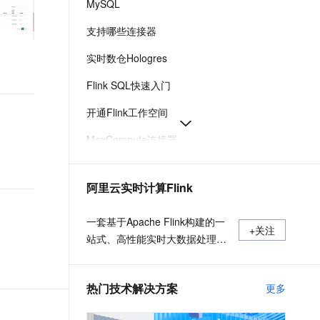
MySQL
t.diy 一步搞定创意建站
构建大模型应用的安全防护体系
通过自然语言交互简化开发流程,全栈开发支持
通过阿里云安全产品对 AI 应用进行安全防护
支持哪些连接器
实时数仓Hologres
Flink SQL快速入门
开通Flink工作空间
MaxCompute连接器
消息队列Kafka连接器
阿里云实时计算Flink
SQL开发参考
WITH参数版本变更与配置参考-实时计算 Flink版-阿里云
一套基于Apache Flink构建的一
+关注
站式、高性能实时大数据处理平
台，广泛适用于流式数据处理、
离线数据处理、DataLake计算等
热门技术解决方案
更多
场景。