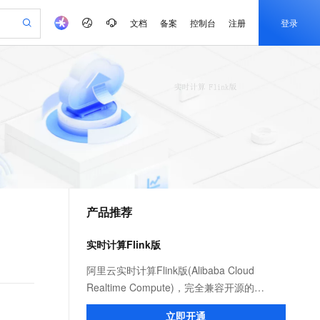
文档
备案
控制台
注册
登录
验
作计划
器
AI 活动
专业服务
服务伙伴合作计划
开发者社区
加入我们
产品动态
服务平台百炼
阿里云 OPC 创新助力计划
一站式生成采购清单，支持单品或批量购买
可编辑精美 PPT 文稿
S产品伙伴计划（繁花）
峰会
CS
造的大模型服务与应用开发平台
Agency Agents：拥有专属领域专家
AI 生产力先锋
Al MaaS 服务伙伴赋能合作
域名
博文
Careers
至高可申请百万元
Qwen3.8-Max 模型上线
 轻松生成专业的 PPT
开启高性价比 AI 编程新体验
弹性可伸缩的云计算服务
先锋实践拓展 AI 生产力的边界
多领域专家智能体,一键组建 AI 虚拟交付团队
Token 补贴，五大权
计划
海大会
伙伴信用分合作计划
商标
问答
社会招聘
益加速 OPC 成功
帕鲁游戏服务器
SS
HappyHorse 打造一站式影视创作平台
飞天发布时刻
HOT
Open Search 向量检索版支
划
备案
电子书
校园招聘
联机服务器，轻松开启游戏
视频创作，一键激活电商全链路生产力
稳定、安全、高性价比、高性能的云存储服务
所见，即是所愿
持视频检索 Pipeline 功能
可视化编排打通从文字构思到成片全链路闭环
更多支持
划
公司注册
镜像站
视频生成
语音识别与合成
 智能体与工作流应用
漫剧工坊：一站式动画创作平台
AI 实训营
应用身份服务 (IDaaS)
合作伙伴培训与认证
产品推荐
划
上云迁移
站生成，高效打造优质广告素材
全接入的云上超级电脑
通过阿里云百炼高效搭建AI应用,助力高效开发
快速生产连贯的高质量长漫剧
从基础到进阶，Agent 创客手把手教你
OpenClaw 管理能力上线
e-1.1-T2V
Qwen3-TTS-Flash
lScope
我要反馈
查询合作伙伴
畅细腻的高质量视频
离线语音合成大模型，多语言方言自适应，低延迟高稳定
n Alibaba Cloud ISV 合作
代维服务
建企业门户网站
10 分钟搭建微信、支付宝小程序
实时计算Flink版
MaxCompute MaxFrame 提
创新加速
ope
登录合作伙伴管理后台
我要建议
站，无忧落地极速上线
以可视化方式快速构建移动和 PC 门户网站
国内短信简单易用，安全可靠，秒级触达，全球覆盖200+国家和地区。
高效部署网站，快速应用到小程序
供自动弹性内存功能
e-1.1-I2V
Cosyvoice-V3-Flash
阿里云实时计算Flink版(Alibaba Cloud
安全
畅自然，细节丰富
高表现力语音合成大模型，语音克隆听感自然
我要投诉
PolarDB
Realtime Compute)，完全兼容开源的
上云场景组合购
Milvus 弹性伸缩功能新增节
伴
漫剧创作，剧本、分镜、视频高效生成
100%兼容MySQL、PostgreSQL，兼容Oracle，支持集中和分布式
覆盖90%+业务场景，专享组合折扣价
点支持范围
Apache Flink，比开源性能提升2～3倍，提
2V
VPN
Fun-ASR
立即开通