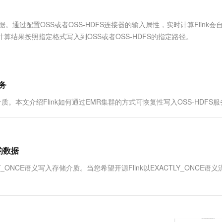
服务生态伙伴
视觉 Coding、空间感知、多模态思考等全面升级
1M上下文，专为长程任务能力而生
云工开物
企业应用
Works
Night Plan 支持 Qwen 3.8-Max
云原生大数据计算服务 MaxCompute
AI 办公
容器服务 Kub
NEW
Red Hat
30+ 款产品免费体验
Data Agent 驱动的一站式 Data+AI 开发治理平台
夜间 5 折，Qwen/Meoo/TokenPlan 客户专享
面向分析的企业级SaaS模式云数据仓库
AI智能应用
提供一站式管
科研合作
数据。通过配置OSS或者OSS-HDFS连接器的输入属性，实时计算Flink会
ERP
堂（旗舰版）
SUSE
计算结果按照指定格式写入到OSS或者OSS-HDFS的指定路径。
智能客服
AI 应用构建
大模型原生
CRM
防护产品
2个月
自动承接线索
建站小程序
Qoder
大模型服务平台百炼-应用模版
OA 办公系统
HOT
NEW
面向真实软件
个人版上线、团队版降价；千问3.8-Max首发发尝鲜
丰富多元化的应用模版和解决方案
力提升
财税管理
模板建站
服务
万有无界
大模型服务平台百炼-智能体
400电话
定制建站
质。本文介绍Flink如何通过EMR集群的方式可恢复性写入OSS-HDFS
的模型效果
灵活可视化地构建企业级 Agent
方案
广告营销
模板小程序
秒悟
人工智能平台 PAI
定制小程序
云端极速 AI 
新一代 AI 视频生成模型，深度适配广告营销等场景
AI Native 的算法工程平台，一站式完成建模、训练、推理服务部署
务的数据
APP 开发
Y_ONCE语义写入存储介质。当您希望开源Flink以EXACTLY_ONCE语
建站系统
AI 应用
10分钟微调：让0.6B模型媲美235B模
多模态数据信
型
依托云原生高可用架构,实现Dify私有化部署
用1%尺寸在特定领域达到大模型90%以上效果