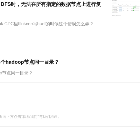
写入HDFS时，无法在所有指定的数据节点上进行复
一个 AI 助手
超强辅助，Bol
即刻拥有 DeepSeek-R1 满血版
在企业官网、通讯软件中为客户提供 AI 客服
多种方案随心选，轻松解锁专属 DeepSeek
ink CDC里flinkcdc写hudi的时候这个错误怎么弄？
在每个hadoop节点同一目录？
oop节点同一目录？
面下方点击"联系我们"与我们沟通。