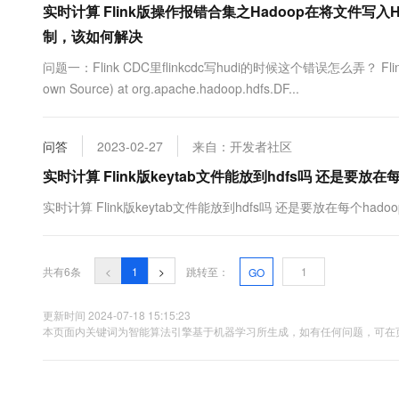
实时计算 Flink版操作报错合集之Hadoop在将文件
10 分钟在聊天系统中增加
专有云
制，该如何解决
问题一：Flink CDC里flinkcdc写hudi的时候这个错误怎么弄？ Fl
own Source) at org.apache.hadoop.hdfs.DF...
问答
2023-02-27
来自：开发者社区
实时计算 Flink版keytab文件能放到hdfs吗 还是要放
实时计算 Flink版keytab文件能放到hdfs吗 还是要放在每个had
共有6条
<
1
>
跳转至：
GO
更新时间 2024-07-18 15:15:23
本页面内关键词为智能算法引擎基于机器学习所生成，如有任何问题，可在页