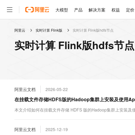
大模型
产品
解决方案
权益
定价
阿里云
实时计算 Flink版
实时计算 Flink版hdfs节点
大模型
产品
解决方案
权益
定价
云市场
伙伴
服务
了解阿里云
精选产品
精选解决方案
普惠上云
产品定价
精选商城
成为销售伙伴
售前咨询
为什么选择阿里云
千问AI平台
实时计算 Flink版hdfs
了解云产品的定价详情
大模型服务平台百炼
睿译宝，AI翻译排版一
普惠上云 官方力荐
分销伙伴
在线服务
网站建设
什么是云计算
大
大模型服务与应用平台
上传文档即自动完成翻译和
云服务器38元/年起，超
咨询伙伴
多端小程序
技术领先
云上成本管理
售后服务
轻量应用服务器
GLM-5.2：长任务时代
官方推荐返现计划
大模型
精选产品
精选解决方案
Salesforce 国际版订阅
稳定可靠
管理和优化成本
推荐新用户得奖励，单订单
销售伙伴合作计划
自助服务
友盟天域
安全合规
人工智能与机器学习
AI
文本生成
云数据库 RDS
Hermes Agent，打造
云工开物
无影生态合作计划
在线服务
阿里云文档
2026-05-22
观测云
分析师报告
自主进化，持久记忆，越用
高校专属算力普惠，学生认
计算
互联网应用开发
Qwen3.8-Max
HOT
Salesforce On Alibaba C
工单服务
在挂载文件存储HDFS版的Hadoop集群上安装及使用Apach
智能体时代全能旗舰模型
Tuya 物联网平台阿里云
研究报告与白皮书
人工智能平台 PAI
快速拥有专属 OpenClaw
大模
Consulting Partner 合
大数据
容器
免费试用
短信专区
一站式AI开发、训练和推
本文介绍如何在挂载文件存储 HDFS 版的Hadoop集群上安装及使用Ap
蓝凌 OA
Qwen3.7-Plus
AI 大模型销售与服务生
现代化应用
存储
天池大赛
能看、能想、能动手的多模
云解析DNS
解决方案免费试用 新老
电子合同
最高领取价值200元试用
安全
阿里云文档
网络与CDN
2025-12-19
AI 算法大赛
Qwen3-VL-Plus
畅捷通