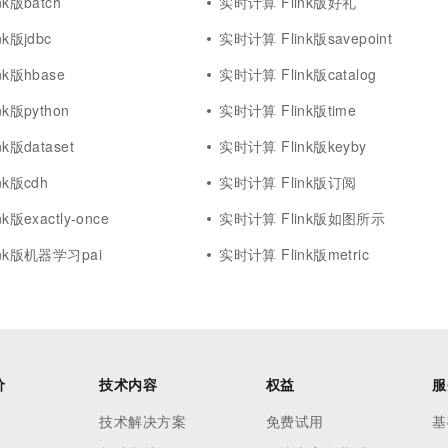
k版batch
实时计算 Flink版好礼
k版jdbc
实时计算 Flink版savepoint
k版hbase
实时计算 Flink版catalog
k版python
实时计算 Flink版time
k版dataset
实时计算 Flink版keyby
nk版cdh
实时计算 Flink版订阅
版exactly-once
实时计算 Flink版如图所示
nk版机器学习pai
实时计算 Flink版metric
价
技术内容
权益
服
技术解决方案
免费试用
基