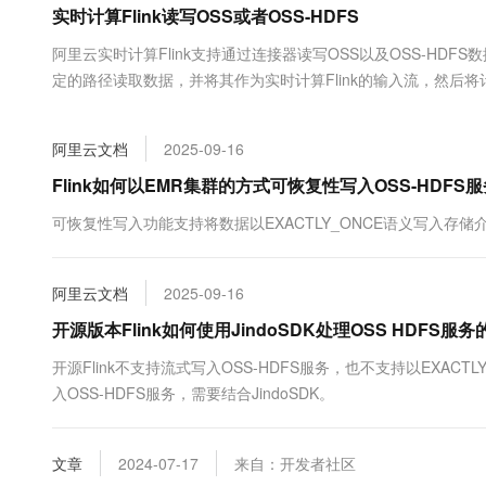
实时计算Flink读写OSS或者OSS-HDFS
大数据开发治理平台 Data
AI 产品 免费试用
网络
安全
云开发大赛
Tableau 订阅
1亿+ 大模型 tokens 和 
阿里云实时计算Flink支持通过连接器读写OSS以及OSS-HDFS
可观测
入门学习赛
中间件
AI空中课堂在线直播课
定的路径读取数据，并将其作为实时计算Flink的输入流，然后将
云防火墙
140+云产品 免费试用
大模型服务
上云与迁云
云原生的云上边界网络安全
产品新客免费试用，最长1
数据库
生态解决方案
千问AI平台-Token Plan
阿里云文档
2025-09-16
企业出海
大模型ACA认证体验
大数据计算
助力企业全员 AI 认知与能
行业生态解决方案
Flink如何以EMR集群的方式可恢复性写入OSS-HDFS
政企业务
媒体服务
千问AI平台-模型体验
开发者生态解决方案
可恢复性写入功能支持将数据以EXACTLY_ONCE语义写入存储介
在线体验全尺寸、多种模态
企业服务与云通信
AI 开发和 AI 应用解决
Happy 系列大模型
域名与网站
阿里云文档
2025-09-16
开源版本Flink如何使用JindoSDK处理OSS HDFS服
终端用户计算
开源Flink不支持流式写入OSS-HDFS服务，也不支持以EXACTL
Serverless
大模型解决方案
入OSS-HDFS服务，需要结合JindoSDK。
开发工具
快速部署 Dify，高效搭建 
文章
2024-07-17
来自：开发者社区
迁移与运维管理