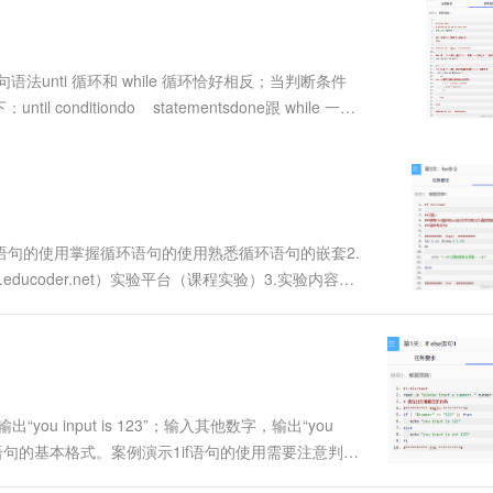
服务生态伙伴
视觉 Coding、空间感知、多模态思考等全面升级
1M上下文，专为长程任务能力而生
云工开物
企业应用
Works
Night Plan 支持 Qwen 3.8-Max
云原生大数据计算服务 MaxCompute
AI 办公
容器服务 Kub
NEW
Red Hat
30+ 款产品免费体验
Data Agent 驱动的一站式 Data+AI 开发治理平台
夜间 5 折，Qwen/Meoo/TokenPlan 客户专享
面向分析的企业级SaaS模式云数据仓库
AI智能应用
提供一站式管
科研合作
ERP
堂（旗舰版）
SUSE
句语法unti 循环和 while 循环恰好相反；当判断条件
智能客服
AI 应用构建
大模型原生
CRM
itiondo statementsdone跟 while 一
防护产品
2个月
自动承接线索
可以只有一条，也可以....
建站小程序
Qoder
大模型服务平台百炼-应用模版
OA 办公系统
HOT
NEW
面向真实软件
个人版上线、团队版降价；千问3.8-Max首发发尝鲜
丰富多元化的应用模版和解决方案
力提升
财税管理
模板建站
万有无界
大模型服务平台百炼-智能体
400电话
定制建站
的模型效果
灵活可视化地构建企业级 Agent
until语句的使用掌握循环语句的使用熟悉循环语句的嵌套2.
方案
广告营销
模板小程序
ducoder.net）实验平台（课程实验）3.实验内容练
秒悟
人工智能平台 PAI
定制小程序
云端极速 AI 
用练习循环语句的嵌套4.实验详细内容、步骤任务描述本关任
新一代 AI 视频生成模型，深度适配广告营销等场景
AI Native 的算法工程平台，一站式完成建模、训练、推理服务部署
APP 开发
建站系统
ou input is 123”；输入其他数字，输出“you
AI 应用
10分钟微调：让0.6B模型媲美235B模
多模态数据信
握：if语句的基本格式。案例演示1if语句的使用需要注意判断
型
依托云原生高可用架构,实现Dify私有化部署
y"]||["$answer....
用1%尺寸在特定领域达到大模型90%以上效果