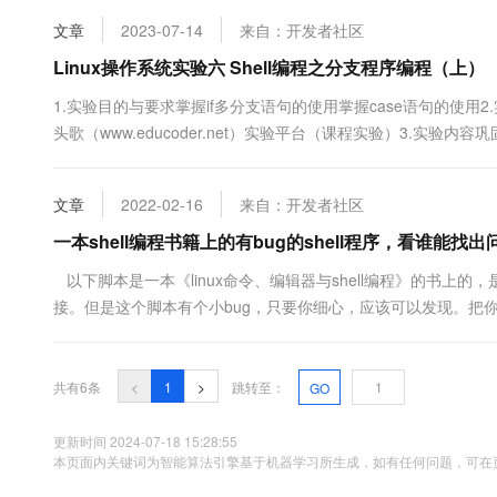
10 分钟在聊天系统中增加
专有云
文章
2023-07-14
来自：开发者社区
Linux操作系统实验六 Shell编程之分支程序编程（上）
1.实验目的与要求掌握if多分支语句的使用掌握case语句的使用2
头歌（www.educoder.net）实验平台（课程实验）3.实验内
句的使用掌握case语句的使用4.实验详细内容、步骤任务描述本关
识if 基本语法if[条件判断式....
文章
2022-02-16
来自：开发者社区
一本shell编程书籍上的有bug的shell程序，看谁能找
以下脚本是一本《linux命令、编辑器与shell编程》的书上的，
接。但是这个脚本有个小bug，只要你细心，应该可以发现。把你的结果跟帖给我吧。 #!/b
[directory] if&n...
共有6条
<
1
>
跳转至：
GO
更新时间 2024-07-18 15:28:55
本页面内关键词为智能算法引擎基于机器学习所生成，如有任何问题，可在页