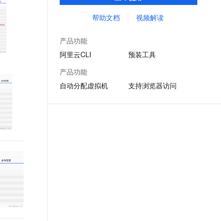
理机，并预装CLI、Terraform等多种云管理
文戏情感细腻自然，动作戏激烈拳拳到肉，实现更强表演能力
支持中英文自由切换，具备更强的噪声鲁棒性
ernetes 版 ACK
云聚AI 严选权益
AI 原生数据库服务发布
SSL 证书
工具和ssh、vim、jq等系统工具，供您免费使
帮助文档
视频解读
，一键激活高效办公新体验
理容器应用的 K8s 服务
精选AI产品，从模型到应用全链提效
Agent 数据网关
用
堡垒机
AI 用量加速计划
云原生数据库 PolarDB
产品功能
应用
防火墙
、识别商机，让客服更高效、服务更出色。
新老同享，达量后返
Agentic Database 发布
阿里云CLI
预装工具
千问办公
主机安全
NEW
产品功能
的智能体编程平台
一站式AI生产力平台
自动分配虚拟机
支持浏览器访问
AI 应用及服务市场
伶鹊
企业级人与Agent协作平台，接入和调度多个数字员工
智能客服平台，对话机器人、对话分析、智能外呼
AI 应用
大模型服务平台百炼 - 全妙
大模型
应用创作平台
多模态内容创作工具，已接入 DeepSeek
自然语言处理
数据标注
机器学习
息提取
与 AI 智能体进行实时音视频通话
从文本、图片、视频中提取结构化的属性信息
构建支持视频理解的 AI 音视频实时通话应用