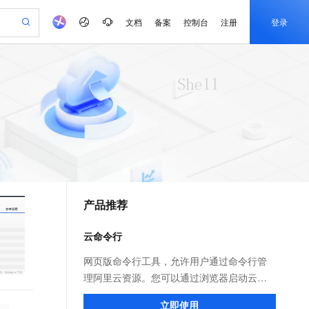
文档
备案
控制台
注册
登录
验
作计划
器
AI 活动
专业服务
服务伙伴合作计划
开发者社区
加入我们
产品动态
服务平台百炼
阿里云 OPC 创新助力计划
一站式生成采购清单，支持单品或批量购买
io：打造专属 AI 语音助手
S产品伙伴计划（繁花）
峰会
CS
造的大模型服务与应用开发平台
一句话生成原生可编辑精美 PPT 文稿
AI 生产力先锋
Al MaaS 服务伙伴赋能合作
域名
博文
Careers
至高可申请百万元
Qwen3.8-Max 模型上线
开启高性价比 AI 编程新体验
弹性可伸缩的云计算服务
Qwen-Audio-3.0-Realtime 端到端实时语音角色扮演
输入一句话想法, 轻松生成专业的 PPT
先锋实践拓展 AI 生产力的边界
Token 补贴，五大权
计划
海大会
伙伴信用分合作计划
商标
问答
社会招聘
益加速 OPC 成功
eek-V4-Pro
SS
一键部署幻兽帕鲁游戏服务器
飞天发布时刻
HOT
Open Search 向量检索版支
划
备案
电子书
校园招聘
pSeek-V4-Pro
视频创作，一键激活电商全链路生产力
稳定、安全、高性价比、高性能的云存储服务
一键购买专属联机服务器，轻松开启游戏
所见，即是所愿
持视频检索 Pipeline 功能
更多支持
划
公司注册
镜像站
视频生成
语音识别与合成
专属 QwenPaw
漫剧工坊：一站式动画创作平台
AI 实训营
HOT
应用身份服务 (IDaaS)
合作伙伴培训与认证
产品推荐
划
上云迁移
站生成，高效打造优质广告素材
全接入的云上超级电脑
从聊天伙伴进化为能主动干活的本地数字员工
快速生产连贯的高质量长漫剧
从基础到进阶，Agent 创客手把手教你
OpenClaw 管理能力上线
e-1.1-T2V
Qwen3-TTS-Flash
lScope
我要反馈
查询合作伙伴
畅细腻的高质量视频
离线语音合成大模型，多语言方言自适应，低延迟高稳定
n Alibaba Cloud ISV 合作
代维服务
建企业门户网站
10 分钟搭建微信、支付宝小程序
云命令行
MaxCompute MaxFrame 提
创新加速
ope
登录合作伙伴管理后台
我要建议
站，无忧落地极速上线
以可视化方式快速构建移动和 PC 门户网站
国内短信简单易用，安全可靠，秒级触达，全球覆盖200+国家和地区。
高效部署网站，快速应用到小程序
供自动弹性内存功能
e-1.1-I2V
Cosyvoice-V3-Flash
网页版命令行工具，允许用户通过命令行管
安全
畅自然，细节丰富
高表现力语音合成大模型，语音克隆听感自然
我要投诉
PolarDB
理阿里云资源。您可以通过浏览器启动云命
上云场景组合购
Milvus 弹性伸缩功能新增节
伴
漫剧创作，剧本、分镜、视频高效生成
100%兼容MySQL、PostgreSQL，兼容Oracle，支持集中和分布式
覆盖90%+业务场景，专享组合折扣价
点支持范围
令行，在启动时会自动为您分配一台Linux管
2V
VPN
Fun-ASR
立即使用