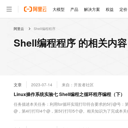
大模型
产品
解决方案
权益
定价
阿里云
Shell编程程序
大模型
产品
解决方案
权益
定价
云市场
伙伴
服务
了解阿里云
精选产品
精选解决方案
普惠上云
产品定价
精选商城
成为销售伙伴
售前咨询
为什么选择阿里云
千问AI平台
Shell编程程序 的相关内容
了解云产品的定价详情
大模型服务平台百炼
千问办公，解锁你的工作
普惠上云 官方力荐
分销伙伴
在线服务
网站建设
什么是云计算
大
大模型服务与应用平台
企业级Agent产品，直接
云服务器38元/年起，超
咨询伙伴
多端小程序
技术领先
云上成本管理
售后服务
轻量应用服务器
Agency Agents：拥
官方推荐返现计划
大模型
精选产品
精选解决方案
Salesforce 国际版订阅
稳定可靠
管理和优化成本
推荐新用户得奖励，单订单
销售伙伴合作计划
自助服务
友盟天域
安全合规
人工智能与机器学习
AI
文本生成
云数据库 RDS
HappyHorse 打造一
云工开物
无影生态合作计划
在线服务
文章
2023-07-14
来自：开发者社区
观测云
分析师报告
高校专属算力普惠，学生认
计算
互联网应用开发
Qwen3.8-Max
HOT
Salesforce On Alibaba C
工单服务
Linux操作系统实验七 Shell编程之循环程序编程（下）
智能体时代全能旗舰模型
Tuya 物联网平台阿里云
研究报告与白皮书
人工智能平台 PAI
快速拥有专属 OpenClaw
大模
Consulting Partner 合
大数据
容器
免费试用
短信专区
一站式AI开发、训练和推
任务描述本关任务：利用for循环实现打印符合要求的5行@号：第
蓝凌 OA
Qwen3.7-Plus
AI 大模型销售与服务生
现代化应用
@，第4行打印4个@，第5行打印5个@。相关知识为了完成本关
存储
天池大赛
能看、能想、能动手的多模
云解析DNS
解决方案免费试用 新老
电子合同
示1假设有4个学生，分别是张三，李四，王五，赵六，如果每一行
最高领取价值200元试用
安全
网络与CDN
AI 算法大赛
Qwen3-VL-Plus
序：#!/bin/bashfor stud in 张三 李四 王五....
畅捷通