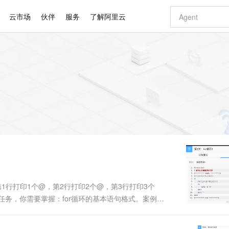
云市场
伙伴
服务
了解阿里云
AI 特惠
数据与 API
成为产品伙伴
企业增值服务
最佳实践
价格计算器
AI 场景体
基础软件
产品伙伴合
阿里云认证
市场活动
配置报价
大模型
自助选配和估算价格
新方式
睿译宝，AI翻译排版一步到位
智启 AI 普惠权益
产品生态集成认证中心
企业支持计划
云上春晚
域名与网站
千问官方 MaaS 平台，为开发者和 Agent 而生，新用户赠送 1 亿 + tokens 额度
Qwen Aud
AI Coding
阿里云Maa
2026 阿里云
云服务器 E
为企业打
数据集
Windows
大模型认证
模型
NEW
NEW
交付可用成果
值低价云产品抢先购
上传文档即自动完成翻译和格式还原
至高享 1亿+免费 tokens，加速 Al 应用落地
提供智能易用的域名与建站服务
智能编程，一键
安全可靠、
产品生态伙伴
专家技术服务
云上奥运之旅
弹性计算合作
阿里云中企出
手机三要素
宝塔 Linux
全部认证
价格优势
有专属领域专家
GLM-5.2：长任务时代开源旗舰模型
阿里云 OPC 创新助力计划
千问大模型
即刻拥有 DeepS
AI 电商营销
对象存储 O
大模型
产品生态伙伴工作台
企业增值服务台
云栖战略参考
云存储合作计
云栖大会
身份实名认证
CentOS
训练营
推动算力普惠，释放技术红利
最高返9万
多领域专家智能体,一键组建 AI 虚拟交付团队
快速构建应用程序和网站，即刻迈出上云第一步
至高百万元 Token 补贴，加速一人公司成长
多元化、高性能、安全可靠的大模型服务
真正可用的 1M 上下文,一次完成代码全链路开发
轻松解锁专属 Dee
从图文生成到
云上的中国
数据库合作计
活动全景
短信
Docker
图片和
站式影视创作平台
Hermes Agent，打造自进化智能体
Token Plan 模型订阅计划
数字证书管理服务（原SSL证书）
5 分钟轻松部署
AI 广告创作
无影云电脑
企业成长
NEW
信息公告
看见新力量
云网络合作计
OCR 文字识别
JAVA
证享300元代金券
可视化编排打通从文字构思到成片全链路闭环
全托管，含MySQL、PostgreSQL、SQL Server、MariaDB多引擎
自主进化，持久记忆，越用越聪明
Qwen3.8-Max 首发尝鲜，限时加量 10 倍，夜间低至2折
实现全站HTTPS，呈现可信的WEB访问
图文、视频一
随时随地安
Kimi-K3
HappyHors
NEW
魔搭 Mode
loud
服务实践
官网公告
Kimi 最新旗舰模型，长程编程与推理利器
让文字生成流
金融模力时刻
Salesforce O
版
发票查验
全能环境
Claude Code + GStack 打造工程团队
千问办公，限时限量积分加倍
Qoder
低代码高效构
AI 建站
短信服务
型
NEW
作计划
计划
创新中心
魔搭 ModelSc
健康状态
理服务
让AI从“聊天伙伴”进化为能干活的“数字员工”
安装技能 GStack，拥有专属 AI 工程团队
你的AI工作搭子，覆盖日常办公高频场景
面向真实软件的智能体编程平台
0 代码专业建
1行打印1个@，第2行打印2个@，第3行打印3个
客户案例
天气预报查询
操作系统
Deepseek-v4-pro
HappyHors
态合作计划
任务，你需要掌握：for循环的基本语句格式。案例演
态智能体模型
旗舰 MoE 大模型，百万上下文与顶尖推理能力
图生视频，流
同享
万小智 AI 建站低至 15元/月
Qoder CN
AI 短剧/漫剧
云原生数据库 
快递物流查询
WordPress
成为服务伙
都按“学生：...”之类的样式输出，则可以如此撰写程
高校合作
点，立即开启云上创新
覆盖公网/内网、递归/权威、移动APP等全场景解析服务
送.CN域名，送备案服务码
基于千问大模型等，支持代码智能生成、研发智能问答
AI助力短剧
GLM-5.2
Wan2.7-T
Ubuntu