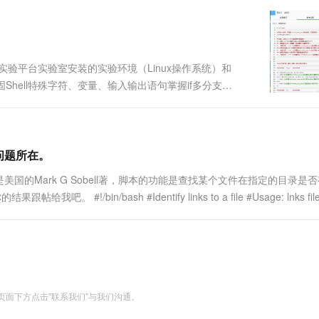
一个 AI 助手
超强辅助，Bol
即刻拥有 DeepSeek-R1 满血版
在企业官网、通讯软件中为客户提供 AI 客服
多种方案随心选，轻松解锁专属 DeepSeek
.实验平台实验室安装的实验环境（Linux操作系统）和
容巩固Shell特殊字符、变量、输入输出语句掌握if多分支语
任务： 掌握 if 条件判断语法及其使用方法。相关知
出问题所在。
是美国的Mark G Sobell著，脚本的功能是查找某个文件在指定的目录是
in/bash #Identify links to a file #Usage: lnks fil
面下方点击"联系我们"与我们沟通。