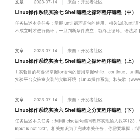
文章
2023-07-14
来自：开发者社区
大数据开发治理平台 Data
AI 产品 免费试用
网络
安全
云开发大赛
Tableau 订阅
Linux操作系统实验七 Shell编程之循环程序编程（中）
1亿+ 大模型 tokens 和 
可观测
入门学习赛
中间件
AI空中课堂在线直播课
任务描述本关任务：掌握 until 循环语句的使用。相关知识until语
云防火墙
140+云产品 免费试用
大模型服务
不成立时才进行循环，一旦判断条件成立，就终止循环。语法如下：until cond
上云与迁云
云原生的云上边界网络安全
产品新客免费试用，最长1
数据库
样，condition 表示判断条件，statements 表示要执行的语句（
生态解决方案
千问AI平台-Token Plan
企业出海
大模型ACA认证体验
大数据计算
文章
2023-07-14
来自：开发者社区
助力企业全员 AI 认知与能
行业生态解决方案
政企业务
媒体服务
千问AI平台-模型体验
Linux操作系统实验七 Shell编程之循环程序编程（上）
开发者生态解决方案
在线体验全尺寸、多种模态
企业服务与云通信
1.实验目的与要求掌握for语句的使用掌握while、continue、
AI 开发和 AI 应用解决
实验平台实验室安装的实验环境（Linux操作系统）和头歌（www.e
Happy 系列大模型
域名与网站
习for语句的使用练习while、continue、until语句的使
务：掌握 fo....
终端用户计算
文章
2023-07-14
来自：开发者社区
Serverless
Linux操作系统实验六 Shell编程之分支程序编程（下）
大模型解决方案
任务描述本关任务：利用if else语句编写程序实现输入数字123，输出“y
开发工具
快速部署 Dify，高效搭建 
input is not 123”。相关知识为了完成本关任务，你需要掌
迁移与运维管理
符号[]的书写要求。read -p "请回答（y/n）：" answerif["$answer"=="