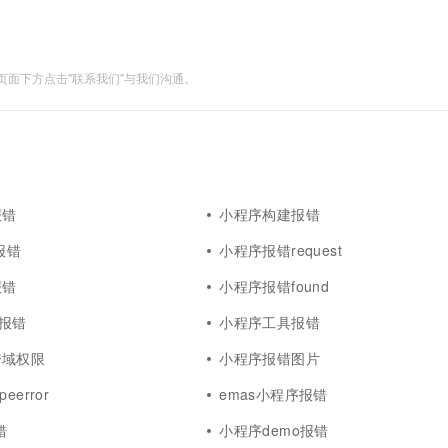
一个 AI 助手
超强辅助，Bol
即刻拥有 DeepSeek-R1 满血版
在企业官网、通讯软件中为客户提供 AI 客服
多种方案随心选，轻松解锁专属 DeepSeek
面下方点击"联系我们"与我们沟通。
报错
小程序构建报错
报错
小程序报错request
报错
小程序报错found
l报错
小程序工具报错
跨域权限
小程序报错图片
eerror
emas小程序报错
错
小程序demo报错