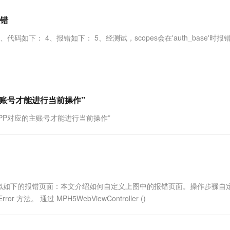
服务生态伙伴
视觉 Coding、空间感知、多模态思考等全面升级
1M上下文，专为长程任务能力而生
云工开物
企业应用
Works
Night Plan 支持 Qwen 3.8-Max
云原生大数据计算服务 MaxCompute
AI 办公
容器服务 Kub
NEW
Red Hat
报错
30+ 款产品免费体验
Data Agent 驱动的一站式 Data+AI 开发治理平台
夜间 5 折，Qwen/Meoo/TokenPlan 客户专享
面向分析的企业级SaaS模式云数据仓库
AI智能应用
提供一站式管
科研合作
ERP
堂（旗舰版）
SUSE
码如下： 4、报错如下： 5、经测试，scopes会在'auth_base'时报
智能客服
AI 应用构建
大模型原生
CRM
防护产品
2个月
自动承接线索
建站小程序
Qoder
大模型服务平台百炼-应用模版
OA 办公系统
HOT
NEW
面向真实软件
个人版上线、团队版降价；千问3.8-Max首发发尝鲜
丰富多元化的应用模版和解决方案
力提升
财税管理
模板建站
万有无界
大模型服务平台百炼-智能体
主账号才能进行当前操作”
400电话
定制建站
的模型效果
灵活可视化地构建企业级 Agent
PP对应的主账号才能进行当前操作”
方案
广告营销
模板小程序
秒悟
人工智能平台 PAI
定制小程序
云端极速 AI 
新一代 AI 视频生成模型，深度适配广告营销等场景
AI Native 的算法工程平台，一站式完成建模、训练、推理服务部署
APP 开发
建站系统
似如下的报错页面：本文介绍如何自定义上图中的报错页面。操作步骤自
r 方法。 通过 MPH5WebViewController ()
AI 应用
10分钟微调：让0.6B模型媲美235B模
多模态数据信
型
依托云原生高可用架构,实现Dify私有化部署
用1%尺寸在特定领域达到大模型90%以上效果