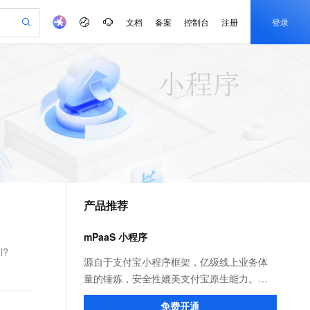
文档
备案
控制台
注册
登录
验
作计划
器
AI 活动
专业服务
服务伙伴合作计划
开发者社区
加入我们
产品动态
服务平台百炼
阿里云 OPC 创新助力计划
一站式生成采购清单，支持单品或批量购买
可编辑精美 PPT 文稿
S产品伙伴计划（繁花）
峰会
CS
造的大模型服务与应用开发平台
Agency Agents：拥有专属领域专家
AI 生产力先锋
Al MaaS 服务伙伴赋能合作
域名
博文
Careers
PolarDB Agentic Database
至高可申请百万元
 轻松生成专业的 PPT
开启高性价比 AI 编程新体验
弹性可伸缩的云计算服务
先锋实践拓展 AI 生产力的边界
发布
多领域专家智能体,一键组建 AI 虚拟交付团队
Token 补贴，五大权
计划
海大会
伙伴信用分合作计划
商标
问答
社会招聘
益加速 OPC 成功
帕鲁游戏服务器
SS
HappyHorse 打造一站式影视创作平台
飞天发布时刻
HOT
秒悟 Meoo CLI 支持一键部
划
备案
电子书
校园招聘
联机服务器，轻松开启游戏
视频创作，一键激活电商全链路生产力
稳定、安全、高性价比、高性能的云存储服务
所见，即是所愿
署项目至阿里云账号
可视化编排打通从文字构思到成片全链路闭环
更多支持
划
公司注册
镜像站
视频生成
语音识别与合成
 智能体与工作流应用
漫剧工坊：一站式动画创作平台
AI 实训营
Flink OSS 支持
合作伙伴培训与认证
产品推荐
划
上云迁移
站生成，高效打造优质广告素材
全接入的云上超级电脑
通过阿里云百炼高效搭建AI应用,助力高效开发
快速生产连贯的高质量长漫剧
从基础到进阶，Agent 创客手把手教你
AssumeRole 角色自定义
e-1.1-T2V
Qwen3-TTS-Flash
lScope
我要反馈
查询合作伙伴
畅细腻的高质量视频
离线语音合成大模型，多语言方言自适应，低延迟高稳定
n Alibaba Cloud ISV 合作
代维服务
建企业门户网站
10 分钟搭建微信、支付宝小程序
mPaaS 小程序
百炼 Qwen3.7-Flash 系列模
创新加速
ope
登录合作伙伴管理后台
我要建议
站，无忧落地极速上线
以可视化方式快速构建移动和 PC 门户网站
国内短信简单易用，安全可靠，秒级触达，全球覆盖200+国家和地区。
高效部署网站，快速应用到小程序
型发布
l?
e-1.1-I2V
Cosyvoice-V3-Flash
源自于支付宝小程序框架，亿级线上业务体
安全
畅自然，细节丰富
高表现力语音合成大模型，语音克隆听感自然
我要投诉
PolarDB
量的锤炼，安全性媲美支付宝原生能力。不
上云场景组合购
伴
Qoder CN V1.7.0 发布
漫剧创作，剧本、分镜、视频高效生成
100%兼容MySQL、PostgreSQL，兼容Oracle，支持集中和分布式
覆盖90%+业务场景，专享组合折扣价
仅面向自有 App 投放小程序，更可快速构建
2V
VPN
Fun-ASR
免费开通