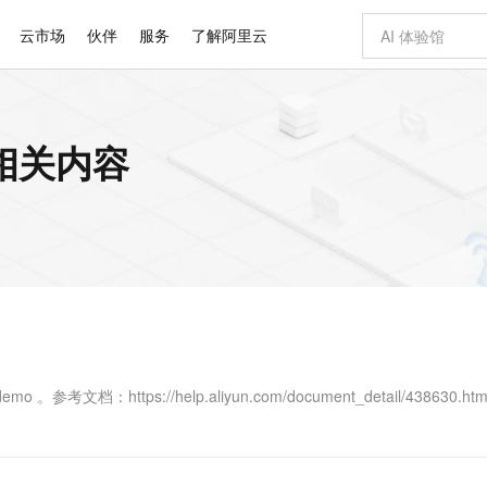
云市场
伙伴
服务
了解阿里云
AI 特惠
数据与 API
成为产品伙伴
企业增值服务
最佳实践
价格计算器
AI 场景体
基础软件
产品伙伴合
阿里云认证
市场活动
配置报价
大模型
相关内容
自助选配和估算价格
步到位
智启 AI 普惠权益
产品生态集成认证中心
企业支持计划
云上春晚
域名与网站
Qwen Audio：打造专属 AI 语音助手
千问官方 MaaS 平台，为开发者和 Agent 而生，新用户赠送 1 亿 + tokens 额度
一句话生成原生
AI Coding
阿里云Maa
2026 阿里云
云服务器 E
为企业打
数据集
Windows
大模型认证
模型
NEW
NEW
格式还原
值低价云产品抢先购
至高享 1亿+免费 tokens，加速 Al 应用落地
提供智能易用的域名与建站服务
Qwen-Audio-3.0-Realtime 端到端实时语音角色扮演
输入一句话想法,
智能编程，一键
安全可靠、
产品生态伙伴
专家技术服务
云上奥运之旅
弹性计算合作
阿里云中企出
手机三要素
宝塔 Linux
全部认证
价格优势
开源旗舰模型
即刻拥有 DeepSeek-V4-Pro
阿里云 OPC 创新助力计划
千问大模型
一键部署幻兽
AI 电商营销
对象存储 O
大模型
产品生态伙伴工作台
企业增值服务台
云栖战略参考
云存储合作计
云栖大会
身份实名认证
CentOS
训练营
推动算力普惠，释放技术红利
最高返9万
真正可用的 1M 上下文,一次完成代码全链路开发
快速构建应用程序和网站，即刻迈出上云第一步
轻松解锁专属 DeepSeek-V4-Pro
至高百万元 Token 补贴，加速一人公司成长
多元化、高性能、安全可靠的大模型服务
一键购买专属
从图文生成到
云上的中国
数据库合作计
活动全景
短信
Docker
图片和
自进化智能体
5 分钟轻松部署专属 QwenPaw
Token Plan 模型订阅计划
数字证书管理服务（原SSL证书）
高效搭建 AI
AI 广告创作
无影云电脑
企业成长
NEW
HOT
信息公告
看见新力量
云网络合作计
OCR 文字识别
JAVA
越聪明
证享300元代金券
全托管，含MySQL、PostgreSQL、SQL Server、MariaDB多引擎
Qwen3.8-Max 首发尝鲜，限时加量 10 倍，夜间低至2折
实现全站 HTTPS，呈现可信的 Web 访问
从聊天伙伴进化为能主动干活的本地数字员工
图文、视频一
随时随地安
Kimi-K3
HappyHors
NEW
魔搭 Mode
loud
服务实践
官网公告
Kimi 最新旗舰模型，长程编程与推理利器
让文字生成流
金融模力时刻
Salesforce O
版
发票查验
全能环境
Claude Code + GStack 打造工程团队
千问办公，限时限量积分加倍
Qoder
低代码高效构
AI 建站
短信服务
型
NEW
作计划
计划
创新中心
魔搭 ModelSc
健康状态
理服务
让AI从“聊天伙伴”进化为能干活的“数字员工”
安装技能 GStack，拥有专属 AI 工程团队
你的AI工作搭子，覆盖日常办公高频场景
面向真实软件的智能体编程平台
0 代码专业建
文档：https://help.aliyun.com/document_detail/438630.htm
客户案例
天气预报查询
操作系统
Deepseek-v4-pro
HappyHors
态合作计划
态智能体模型
旗舰 MoE 大模型，百万上下文与顶尖推理能力
图生视频，流
同享
万小智 AI 建站低至 15元/月
Qoder CN
AI 短剧/漫剧
云原生数据库 
快递物流查询
WordPress
成为服务伙
高校合作
点，立即开启云上创新
覆盖公网/内网、递归/权威、移动APP等全场景解析服务
送.CN域名，送备案服务码
基于千问大模型等，支持代码智能生成、研发智能问答
AI助力短剧
GLM-5.2
Wan2.7-T
Ubuntu