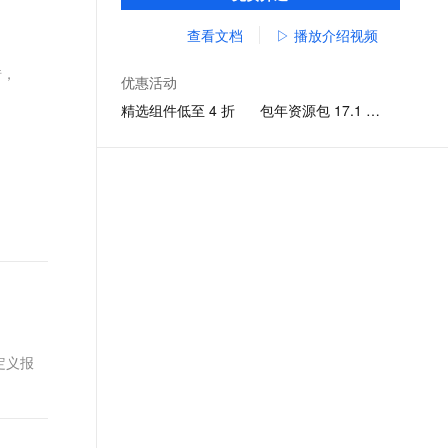
打包，覆盖支付宝、淘宝、钉钉等应用。
文戏情感细腻自然，动作戏激烈拳拳到肉，实现更强表演能力
支持中英文自由切换，具备更强的噪声鲁棒性
ernetes 版 ACK
云聚AI 严选权益
云安全中心 AI BAS 智能自动
SSL 证书
查看文档
▷ 播放介绍视频
，一键激活高效办公新体验
理容器应用的 K8s 服务
精选AI产品，从模型到应用全链提效
化模拟渗透攻击产品发布
堡垒机
错，
AI 用量加速计划
DataWorks ChatBI 会话支持
优惠活动
应用
防火墙
、识别商机，让客服更高效、服务更出色。
新老同享，达量后返
上传临时文件分析
精选组件低至 4 折
包年资源包 17.1 元起
千问办公
主机安全
NEW
的智能体编程平台
一站式AI生产力平台
AI 应用及服务市场
伶鹊
企业级人与Agent协作平台，接入和调度多个数字员工
智能客服平台，对话机器人、对话分析、智能外呼
AI 应用
大模型服务平台百炼 - 全妙
大模型
应用创作平台
多模态内容创作工具，已接入 DeepSeek
自然语言处理
数据标注
定义报
机器学习
息提取
与 AI 智能体进行实时音视频通话
从文本、图片、视频中提取结构化的属性信息
构建支持视频理解的 AI 音视频实时通话应用