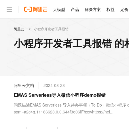
大模型
产品
解决方案
权益
定价
阿里云
小程序开发者工具报错
大模型
产品
解决方案
权益
定价
云市场
伙伴
服务
了解阿里云
精选产品
精选解决方案
普惠上云
产品定价
精选商城
成为销售伙伴
售前咨询
为什么选择阿里云
千问AI平台
小程序开发者工具报错 的
了解云产品的定价详情
大模型服务平台百炼
睿译宝，AI翻译排版一
普惠上云 官方力荐
分销伙伴
在线服务
网站建设
什么是云计算
大
大模型服务与应用平台
上传文档即自动完成翻译和
云服务器38元/年起，超
咨询伙伴
多端小程序
技术领先
云上成本管理
售后服务
轻量应用服务器
GLM-5.2：长任务时代
官方推荐返现计划
大模型
精选产品
精选解决方案
Salesforce 国际版订阅
稳定可靠
管理和优化成本
推荐新用户得奖励，单订单
销售伙伴合作计划
自助服务
友盟天域
安全合规
人工智能与机器学习
AI
文本生成
云数据库 RDS
Hermes Agent，打造
云工开物
无影生态合作计划
在线服务
阿里云文档
2024-08-23
观测云
分析师报告
自主进化，持久记忆，越用
高校专属算力普惠，学生认
计算
互联网应用开发
Qwen3.8-Max
HOT
Salesforce On Alibaba C
工单服务
EMAS Serverless导入微信小程序demo报错
智能体时代全能旗舰模型
Tuya 物联网平台阿里云
研究报告与白皮书
人工智能平台 PAI
快速拥有专属 OpenClaw
大模
Consulting Partner 合
大数据
容器
免费试用
短信专区
一站式AI开发、训练和推
问题描述EMAS Serverless 导入待办事项（To Do）微信小程序 demo 。参考
蓝凌 OA
Qwen3.7-Plus
AI 大模型销售与服务生
现代化应用
spm=a2c4g.11186623.0.0.644f3e06IFhxxvhttps://hel...
存储
天池大赛
能看、能想、能动手的多模
云解析DNS
解决方案免费试用 新老
电子合同
最高领取价值200元试用
安全
网络与CDN
AI 算法大赛
Qwen3-VL-Plus
畅捷通