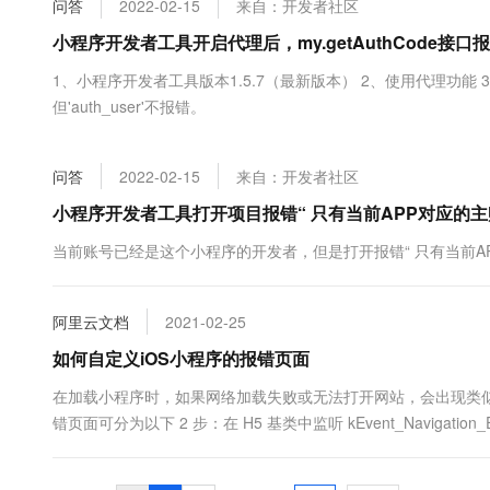
问答
2022-02-15
来自：开发者社区
大数据开发治理平台 Data
AI 产品 免费试用
网络
安全
云开发大赛
Tableau 订阅
小程序开发者工具开启代理后，my.getAuthCode接口
1亿+ 大模型 tokens 和 
可观测
入门学习赛
中间件
AI空中课堂在线直播课
1、小程序开发者工具版本1.5.7（最新版本） 2、使用代理功能 3、代
云防火墙
140+云产品 免费试用
大模型服务
但'auth_user'不报错。
上云与迁云
云原生的云上边界网络安全
产品新客免费试用，最长1
数据库
生态解决方案
千问AI平台-Token Plan
企业出海
大模型ACA认证体验
大数据计算
问答
2022-02-15
来自：开发者社区
助力企业全员 AI 认知与能
行业生态解决方案
政企业务
媒体服务
千问AI平台-模型体验
小程序开发者工具打开项目报错“ 只有当前APP对应的
开发者生态解决方案
在线体验全尺寸、多种模态
企业服务与云通信
当前账号已经是这个小程序的开发者，但是打开报错“ 只有当前A
AI 开发和 AI 应用解决
Happy 系列大模型
域名与网站
阿里云文档
2021-02-25
终端用户计算
如何自定义iOS小程序的报错页面
Serverless
大模型解决方案
在加载小程序时，如果网络加载失败或无法打开网站，会出现类
错页面可分为以下 2 步：在 H5 基类中监听 kEvent_Navigation_Erro
开发工具
快速部署 Dify，高效搭建 
迁移与运维管理