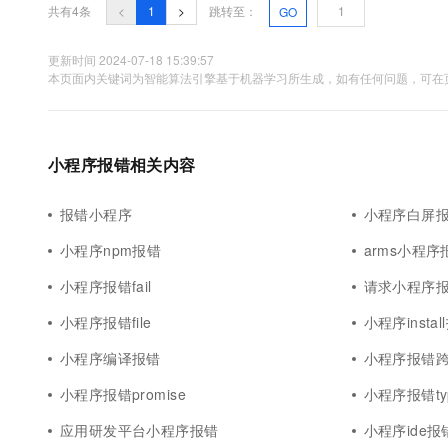
10 分钟在聊天系统中增加
共有4条
<
1
>
跳转至：
GO
专有云
更新时间 2024-07-18 15:39:57
本页面内关键词为智能算法引擎基于机器学习所生成，如有任何问题，可在页
小程序报错相关内容
报错小程序
小程序白屏
小程序npm报错
arms小程序
小程序报错fail
请求小程序
小程序报错file
小程序instal
小程序编译报错
小程序报错
小程序报错promise
小程序报错typ
应用研发平台小程序报错
小程序ide报