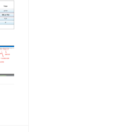
文戏情感细腻自然，动作戏激烈拳拳到肉，实现更强表演能力
支持中英文自由切换，具备更强的噪声鲁棒性
ernetes 版 ACK
云聚AI 严选权益
AI 原生数据库服务发布
SSL 证书
，一键激活高效办公新体验
理容器应用的 K8s 服务
精选AI产品，从模型到应用全链提效
Agent 数据网关
堡垒机
AI 用量加速计划
云原生数据库 PolarDB
应用
防火墙
、识别商机，让客服更高效、服务更出色。
新老同享，达量后返
Agentic Database 发布
千问办公
主机安全
NEW
的智能体编程平台
一站式AI生产力平台
AI 应用及服务市场
伶鹊
企业级人与Agent协作平台，接入和调度多个数字员工
智能客服平台，对话机器人、对话分析、智能外呼
AI 应用
大模型服务平台百炼 - 全妙
大模型
应用创作平台
多模态内容创作工具，已接入 DeepSeek
自然语言处理
数据标注
机器学习
息提取
与 AI 智能体进行实时音视频通话
从文本、图片、视频中提取结构化的属性信息
构建支持视频理解的 AI 音视频实时通话应用