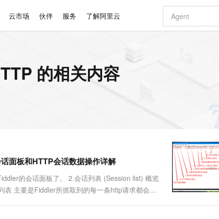
云市场
伙伴
服务
了解阿里云
AI 特惠
数据与 API
成为产品伙伴
企业增值服务
最佳实践
价格计算器
AI 场景体
基础软件
产品伙伴合
阿里云认证
市场活动
配置报价
大模型
HTTP 的相关内容
自助选配和估算价格
新方式
睿译宝，AI翻译排版一步到位
智启 AI 普惠权益
产品生态集成认证中心
企业支持计划
云上春晚
域名与网站
千问官方 MaaS 平台，为开发者和 Agent 而生，新用户赠送 1 亿 + tokens 额度
Qwen Aud
AI Coding
阿里云Maa
2026 阿里云
云服务器 E
为企业打
数据集
Windows
大模型认证
模型
NEW
NEW
交付可用成果
值低价云产品抢先购
上传文档即自动完成翻译和格式还原
至高享 1亿+免费 tokens，加速 Al 应用落地
提供智能易用的域名与建站服务
智能编程，一键
安全可靠、
产品生态伙伴
专家技术服务
云上奥运之旅
弹性计算合作
阿里云中企出
手机三要素
宝塔 Linux
全部认证
价格优势
有专属领域专家
GLM-5.2：长任务时代开源旗舰模型
阿里云 OPC 创新助力计划
千问大模型
即刻拥有 DeepS
AI 电商营销
对象存储 O
大模型
产品生态伙伴工作台
企业增值服务台
云栖战略参考
云存储合作计
云栖大会
身份实名认证
CentOS
训练营
推动算力普惠，释放技术红利
最高返9万
多领域专家智能体,一键组建 AI 虚拟交付团队
快速构建应用程序和网站，即刻迈出上云第一步
至高百万元 Token 补贴，加速一人公司成长
多元化、高性能、安全可靠的大模型服务
真正可用的 1M 上下文,一次完成代码全链路开发
轻松解锁专属 Dee
从图文生成到
云上的中国
数据库合作计
活动全景
短信
Docker
图片和
站式影视创作平台
Hermes Agent，打造自进化智能体
Token Plan 模型订阅计划
数字证书管理服务（原SSL证书）
5 分钟轻松部署
AI 广告创作
无影云电脑
企业成长
NEW
信息公告
看见新力量
云网络合作计
OCR 文字识别
JAVA
证享300元代金券
可视化编排打通从文字构思到成片全链路闭环
全托管，含MySQL、PostgreSQL、SQL Server、MariaDB多引擎
自主进化，持久记忆，越用越聪明
Qwen3.8-Max 首发尝鲜，限时加量 10 倍，夜间低至2折
实现全站HTTPS，呈现可信的WEB访问
图文、视频一
随时随地安
Kimi-K3
HappyHors
NEW
魔搭 Mode
loud
服务实践
官网公告
-会话面板和HTTP会话数据操作详解
Kimi 最新旗舰模型，长程编程与推理利器
让文字生成流
金融模力时刻
Salesforce O
版
发票查验
全能环境
Claude Code + GStack 打造工程团队
千问办公，限时限量积分加倍
Qoder
低代码高效构
AI 建站
短信服务
型
NEW
作计划
计划
创新中心
魔搭 ModelSc
健康状态
理服务
让AI从“聊天伙伴”进化为能干活的“数字员工”
安装技能 GStack，拥有专属 AI 工程团队
你的AI工作搭子，覆盖日常办公高频场景
面向真实软件的智能体编程平台
0 代码专业建
会话面板了。 2.会话列表 (Session list) 概览
客户案例
天气预报查询
操作系统
Deepseek-v4-pro
HappyHors
态合作计划
话列表 主要是Fiddler所抓取到的每一条http请求都会显
态智能体模型
旗舰 MoE 大模型，百万上下文与顶尖推理能力
图生视频，流
同享
万小智 AI 建站低至 15元/月
Qoder CN
AI 短剧/漫剧
云原生数据库 
快递物流查询
WordPress
成为服务伙
RL、内容类型、body大小、进程信息、自定义备注
高校合作
点，立即开启云上创新
覆盖公网/内网、递归/权威、移动APP等全场景解析服务
送.CN域名，送备案服务码
基于千问大模型等，支持代码智能生成、研发智能问答
AI助力短剧
GLM-5.2
Wan2.7-T
Ubuntu