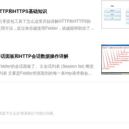
服务生态伙伴
视觉 Coding、空间感知、多模态思考等全面升级
1M上下文，专为长程任务能力而生
云工开物
企业应用
Works
Night Plan 支持 Qwen 3.8-Max
云原生大数据计算服务 MaxCompute
AI 办公
容器服务 Kub
NEW
Red Hat
HTTP和HTTPS基础知识
30+ 款产品免费体验
Data Agent 驱动的一站式 Data+AI 开发治理平台
夜间 5 折，Qwen/Meoo/TokenPlan 客户专享
面向分析的企业级SaaS模式云数据仓库
AI智能应用
提供一站式管
科研合作
ERP
堂（旗舰版）
SUSE
享抓包工具了怎么这里开始讲解HTTP和HTTPS协
智能客服
AI 应用构建
大模型原生
CRM
使用方法，反过来你越使用Fiddler，就越能帮助你了解
防护产品
2个月
自动承接线索
常有用的工具。 2.前言 超文本传输协议HTTP协议被
建站小程序
Qoder
大模型服务平台百炼-应用模版
OA 办公系统
HOT
NEW
面向真实软件
个人版上线、团队版降价；千问3.8-Max首发发尝鲜
丰富多元化的应用模版和解决方案
力提升
财税管理
模板建站
万有无界
大模型服务平台百炼-智能体
-会话面板和HTTP会话数据操作详解
400电话
定制建站
的模型效果
灵活可视化地构建企业级 Agent
会话面板了。 2.会话列表 (Session list) 概览
方案
广告营销
模板小程序
话列表 主要是Fiddler所抓取到的每一条http请求都会显
秒悟
人工智能平台 PAI
定制小程序
云端极速 AI 
RL、内容类型、body大小、进程信息、自定义备注
新一代 AI 视频生成模型，深度适配广告营销等场景
AI Native 的算法工程平台，一站式完成建模、训练、推理服务部署
APP 开发
建站系统
面下方点击"联系我们"与我们沟通。
AI 应用
10分钟微调：让0.6B模型媲美235B模
多模态数据信
型
依托云原生高可用架构,实现Dify私有化部署
用1%尺寸在特定领域达到大模型90%以上效果