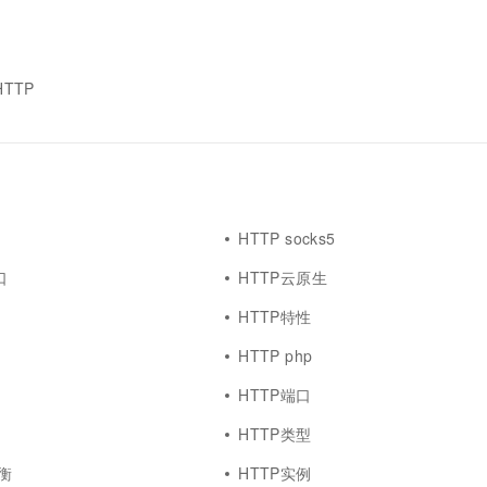
一个 AI 助手
超强辅助，Bol
即刻拥有 DeepSeek-R1 满血版
在企业官网、通讯软件中为客户提供 AI 客服
多种方案随心选，轻松解锁专属 DeepSeek
HTTP
HTTP socks5
口
HTTP云原生
l
HTTP特性
HTTP php
HTTP端口
HTTP类型
衡
HTTP实例