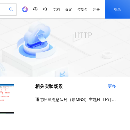
文档
备案
控制台
注册
登录
验
作计划
器
AI 活动
专业服务
服务伙伴合作计划
开发者社区
加入我们
产品动态
服务平台百炼
阿里云 OPC 创新助力计划
一站式生成采购清单，支持单品或批量购买
io：打造专属 AI 语音助手
S产品伙伴计划（繁花）
峰会
CS
造的大模型服务与应用开发平台
一句话生成原生可编辑精美 PPT 文稿
AI 生产力先锋
Al MaaS 服务伙伴赋能合作
域名
博文
Careers
至高可申请百万元
Qwen3.8-Max 模型上线
开启高性价比 AI 编程新体验
弹性可伸缩的云计算服务
Qwen-Audio-3.0-Realtime 端到端实时语音角色扮演
输入一句话想法, 轻松生成专业的 PPT
先锋实践拓展 AI 生产力的边界
Token 补贴，五大权
计划
海大会
伙伴信用分合作计划
商标
问答
社会招聘
益加速 OPC 成功
eek-V4-Pro
SS
一键部署幻兽帕鲁游戏服务器
飞天发布时刻
HOT
Open Search 向量检索版支
划
备案
电子书
校园招聘
pSeek-V4-Pro
视频创作，一键激活电商全链路生产力
稳定、安全、高性价比、高性能的云存储服务
一键购买专属联机服务器，轻松开启游戏
所见，即是所愿
持视频检索 Pipeline 功能
更多支持
划
公司注册
镜像站
视频生成
语音识别与合成
专属 QwenPaw
漫剧工坊：一站式动画创作平台
AI 实训营
HOT
应用身份服务 (IDaaS)
合作伙伴培训与认证
相关实验场景
更多
划
上云迁移
站生成，高效打造优质广告素材
全接入的云上超级电脑
从聊天伙伴进化为能主动干活的本地数字员工
快速生产连贯的高质量长漫剧
从基础到进阶，Agent 创客手把手教你
OpenClaw 管理能力上线
e-1.1-T2V
Qwen3-TTS-Flash
lScope
我要反馈
查询合作伙伴
畅细腻的高质量视频
离线语音合成大模型，多语言方言自适应，低延迟高稳定
n Alibaba Cloud ISV 合作
代维服务
建企业门户网站
10 分钟搭建微信、支付宝小程序
通过轻量消息队列（原MNS）主题HTTP订阅+ARMS实现自定义数据多渠道告警
MaxCompute MaxFrame 提
创新加速
ope
登录合作伙伴管理后台
我要建议
站，无忧落地极速上线
以可视化方式快速构建移动和 PC 门户网站
国内短信简单易用，安全可靠，秒级触达，全球覆盖200+国家和地区。
高效部署网站，快速应用到小程序
供自动弹性内存功能
e-1.1-I2V
Cosyvoice-V3-Flash
安全
畅自然，细节丰富
高表现力语音合成大模型，语音克隆听感自然
我要投诉
PolarDB
上云场景组合购
Milvus 弹性伸缩功能新增节
伴
漫剧创作，剧本、分镜、视频高效生成
100%兼容MySQL、PostgreSQL，兼容Oracle，支持集中和分布式
覆盖90%+业务场景，专享组合折扣价
点支持范围
2V
VPN
Fun-ASR