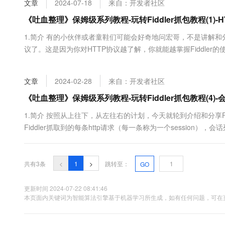
文章
2024-07-18
来自：开发者社区
大数据开发治理平台 Data
AI 产品 免费试用
网络
安全
云开发大赛
Tableau 订阅
《吐血整理》保姆级系列教程-玩转Fiddler抓包教程(1)-
1亿+ 大模型 tokens 和 
可观测
入门学习赛
中间件
AI空中课堂在线直播课
1.简介 有的小伙伴或者童鞋们可能会好奇地问宏哥，不是讲解和分
云防火墙
140+云产品 免费试用
大模型服务
议了。这是因为你对HTTP协议越了解，你就能越掌握Fiddler的
上云与迁云
云原生的云上边界网络安全
产品新客免费试用，最长1
数据库
HTTP协议。 Fiddler无论对开发人员或者测试人员来说，都是非
生态解决方案
千问AI平台-Token Plan
企业出海
大模型ACA认证体验
用于在Web浏览器和网站服务器之间...
大数据计算
文章
2024-02-28
来自：开发者社区
助力企业全员 AI 认知与能
行业生态解决方案
政企业务
媒体服务
千问AI平台-模型体验
《吐血整理》保姆级系列教程-玩转Fiddler抓包教程(4)
开发者生态解决方案
在线体验全尺寸、多种模态
企业服务与云通信
1.简介 按照从上往下，从左往右的计划，今天就轮到介绍和分享Fiddler的
AI 开发和 AI 应用解决
Fiddler抓取到的每条http请求（每一条称为一个session），会
Happy 系列大模型
域名与网站
示到这里。主要包含了请求的ID编号、状态码、协议、主机名、U
等信...
终端用户计算
共有3条
<
1
>
跳转至：
GO
Serverless
大模型解决方案
更新时间 2024-07-22 08:41:46
开发工具
本页面内关键词为智能算法引擎基于机器学习所生成，如有任何问题，可在页
快速部署 Dify，高效搭建 
迁移与运维管理