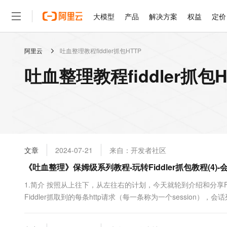
大模型
产品
解决方案
权益
定价
阿里云
吐血整理教程fiddler抓包HTTP
大模型
产品
解决方案
权益
定价
云市场
伙伴
服务
了解阿里云
精选产品
精选解决方案
普惠上云
产品定价
精选商城
成为销售伙伴
售前咨询
为什么选择阿里云
千问AI平台
吐血整理教程fiddler抓包
了解云产品的定价详情
大模型服务平台百炼
千问办公，解锁你的工作
普惠上云 官方力荐
分销伙伴
在线服务
网站建设
什么是云计算
大
大模型服务与应用平台
企业级Agent产品，直接
云服务器38元/年起，超
咨询伙伴
多端小程序
技术领先
云上成本管理
售后服务
轻量应用服务器
Agency Agents：拥
官方推荐返现计划
大模型
精选产品
精选解决方案
Salesforce 国际版订阅
稳定可靠
管理和优化成本
推荐新用户得奖励，单订单
销售伙伴合作计划
自助服务
友盟天域
安全合规
人工智能与机器学习
AI
文本生成
云数据库 RDS
HappyHorse 打造一
云工开物
无影生态合作计划
在线服务
文章
2024-07-21
来自：开发者社区
观测云
分析师报告
高校专属算力普惠，学生认
计算
互联网应用开发
Qwen3.8-Max
HOT
Salesforce On Alibaba C
工单服务
《吐血整理》保姆级系列教程-玩转Fiddler抓包教程(4)
智能体时代全能旗舰模型
Tuya 物联网平台阿里云
研究报告与白皮书
人工智能平台 PAI
快速拥有专属 OpenClaw
大模
Consulting Partner 合
大数据
容器
免费试用
短信专区
一站式AI开发、训练和推
1.简介 按照从上往下，从左往右的计划，今天就轮到介绍和分享Fiddler的
蓝凌 OA
Qwen3.7-Plus
AI 大模型销售与服务生
现代化应用
Fiddler抓取到的每条http请求（每一条称为一个session），会
存储
天池大赛
能看、能想、能动手的多模
云解析DNS
解决方案免费试用 新老
电子合同
示到这里。主要包含了请求的ID编号、状态码、协议、主机名、U
最高领取价值200元试用
安全
网络与CDN
AI 算法大赛
Qwen3-VL-Plus
等信...
畅捷通