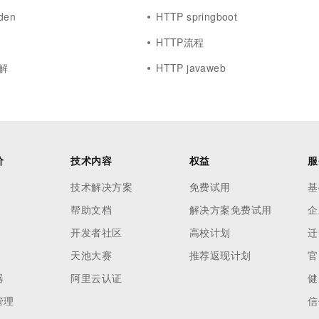
den
HTTP springboot
HTTP流程
解
HTTP javaweb
价
技术内容
权益
服
技术解决方案
免费试用
基
帮助文档
解决方案免费试用
企
开发者社区
高校计划
迁
天池大赛
推荐返现计划
官
器
阿里云认证
健
管理
信