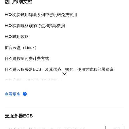
热门帮助文档
ECS免费试用锦囊系列带您玩转免费试用
ECS实例规格族的特点和指标数据
ECS试用攻略
扩容云盘（Linux）
什么是按量付费计费方式
什么是云服务器ECS，及其优势、购买、使用方式和部署建议
连接实例-云服务器 ECS-阿里云
在Linux上安装Docker和Docker Compose
查看更多
实例登录名、密码、密钥对管理
阿里云ECS通用型实例规格（g系列）
云服务器ECS