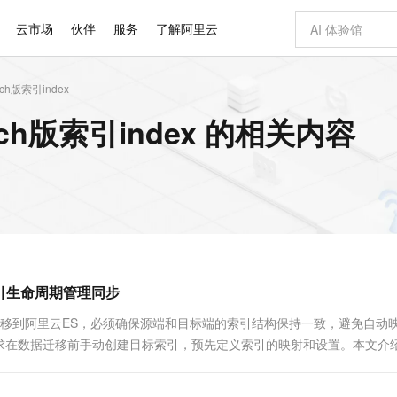
云市场
伙伴
服务
了解阿里云
rch版索引index
AI 特惠
数据与 API
成为产品伙伴
企业增值服务
最佳实践
价格计算器
AI 场景体
基础软件
产品伙伴合
阿里云认证
市场活动
配置报价
大模型
arch版索引index 的相关内容
自助选配和估算价格
步到位
智启 AI 普惠权益
产品生态集成认证中心
企业支持计划
云上春晚
域名与网站
Qwen Audio：打造专属 AI 语音助手
千问官方 MaaS 平台，为开发者和 Agent 而生，新用户赠送 1 亿 + tokens 额度
一句话生成原生
AI Coding
阿里云Maa
2026 阿里云
云服务器 E
为企业打
数据集
Windows
大模型认证
模型
NEW
NEW
格式还原
值低价云产品抢先购
至高享 1亿+免费 tokens，加速 Al 应用落地
提供智能易用的域名与建站服务
Qwen-Audio-3.0-Realtime 端到端实时语音角色扮演
输入一句话想法,
智能编程，一键
安全可靠、
产品生态伙伴
专家技术服务
云上奥运之旅
弹性计算合作
阿里云中企出
手机三要素
宝塔 Linux
全部认证
价格优势
开源旗舰模型
即刻拥有 DeepSeek-V4-Pro
阿里云 OPC 创新助力计划
千问大模型
一键部署幻兽
AI 电商营销
对象存储 O
大模型
产品生态伙伴工作台
企业增值服务台
云栖战略参考
云存储合作计
云栖大会
身份实名认证
CentOS
训练营
推动算力普惠，释放技术红利
最高返9万
真正可用的 1M 上下文,一次完成代码全链路开发
快速构建应用程序和网站，即刻迈出上云第一步
轻松解锁专属 DeepSeek-V4-Pro
至高百万元 Token 补贴，加速一人公司成长
多元化、高性能、安全可靠的大模型服务
一键购买专属
从图文生成到
云上的中国
数据库合作计
活动全景
短信
Docker
图片和
自进化智能体
5 分钟轻松部署专属 QwenPaw
Token Plan 模型订阅计划
数字证书管理服务（原SSL证书）
高效搭建 AI
AI 广告创作
无影云电脑
企业成长
NEW
HOT
信息公告
看见新力量
云网络合作计
OCR 文字识别
JAVA
越聪明
证享300元代金券
全托管，含MySQL、PostgreSQL、SQL Server、MariaDB多引擎
Qwen3.8-Max 首发尝鲜，限时加量 10 倍，夜间低至2折
实现全站HTTPS，呈现可信的WEB访问
从聊天伙伴进化为能主动干活的本地数字员工
图文、视频一
随时随地安
Kimi-K3
HappyHors
NEW
魔搭 Mode
loud
服务实践
官网公告
索引生命周期管理同步
Kimi 最新旗舰模型，长程编程与推理利器
让文字生成流
金融模力时刻
Salesforce O
版
发票查验
全能环境
Claude Code + GStack 打造工程团队
千问办公，限时限量积分加倍
Qoder
低代码高效构
AI 建站
短信服务
型
NEW
作计划
计划
创新中心
魔搭 ModelSc
健康状态
理服务
让AI从“聊天伙伴”进化为能干活的“数字员工”
安装技能 GStack，拥有专属 AI 工程团队
你的AI工作搭子，覆盖日常办公高频场景
面向真实软件的智能体编程平台
0 代码专业建
自建ES迁移到阿里云ES，必须确保源端和目标端的索引结构保持一致，避免自动
客户案例
天气预报查询
操作系统
Deepseek-v4-pro
HappyHors
态合作计划
求在数据迁移前手动创建目标索引，预先定义索引的映射和设置。本文介
态智能体模型
旗舰 MoE 大模型，百万上下文与顶尖推理能力
图生视频，流
同享
万小智 AI 建站低至 15元/月
Qoder CN
AI 短剧/漫剧
云原生数据库 
快递物流查询
WordPress
成为服务伙
、索引模板和索引生命周期管理（ILM）在目标集群的写入。
高校合作
点，立即开启云上创新
覆盖公网/内网、递归/权威、移动APP等全场景解析服务
送.CN域名，送备案服务码
基于千问大模型等，支持代码智能生成、研发智能问答
AI助力短剧
GLM-5.2
Wan2.7-T
Ubuntu