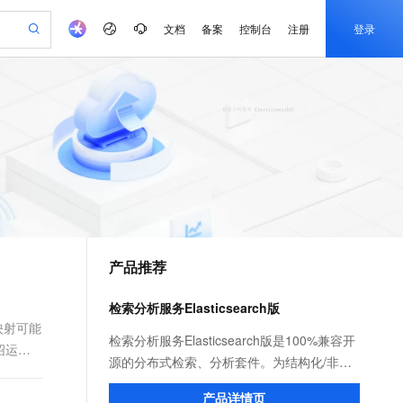
文档
备案
控制台
注册
登录
验
作计划
器
AI 活动
专业服务
服务伙伴合作计划
开发者社区
加入我们
产品动态
服务平台百炼
阿里云 OPC 创新助力计划
一站式生成采购清单，支持单品或批量购买
可编辑精美 PPT 文稿
S产品伙伴计划（繁花）
峰会
CS
造的大模型服务与应用开发平台
Agency Agents：拥有专属领域专家
AI 生产力先锋
Al MaaS 服务伙伴赋能合作
域名
博文
Careers
至高可申请百万元
Qwen3.8-Max 模型上线
 轻松生成专业的 PPT
开启高性价比 AI 编程新体验
弹性可伸缩的云计算服务
先锋实践拓展 AI 生产力的边界
多领域专家智能体,一键组建 AI 虚拟交付团队
Token 补贴，五大权
计划
海大会
伙伴信用分合作计划
商标
问答
社会招聘
益加速 OPC 成功
帕鲁游戏服务器
SS
HappyHorse 打造一站式影视创作平台
飞天发布时刻
HOT
Open Search 向量检索版支
划
备案
电子书
校园招聘
联机服务器，轻松开启游戏
视频创作，一键激活电商全链路生产力
稳定、安全、高性价比、高性能的云存储服务
所见，即是所愿
持视频检索 Pipeline 功能
可视化编排打通从文字构思到成片全链路闭环
更多支持
划
公司注册
镜像站
视频生成
语音识别与合成
 智能体与工作流应用
漫剧工坊：一站式动画创作平台
AI 实训营
应用身份服务 (IDaaS)
合作伙伴培训与认证
产品推荐
划
上云迁移
站生成，高效打造优质广告素材
全接入的云上超级电脑
通过阿里云百炼高效搭建AI应用,助力高效开发
快速生产连贯的高质量长漫剧
从基础到进阶，Agent 创客手把手教你
OpenClaw 管理能力上线
e-1.1-T2V
Qwen3-TTS-Flash
lScope
我要反馈
查询合作伙伴
畅细腻的高质量视频
离线语音合成大模型，多语言方言自适应，低延迟高稳定
n Alibaba Cloud ISV 合作
代维服务
建企业门户网站
10 分钟搭建微信、支付宝小程序
检索分析服务Elasticsearch版
MaxCompute MaxFrame 提
创新加速
ope
登录合作伙伴管理后台
我要建议
站，无忧落地极速上线
以可视化方式快速构建移动和 PC 门户网站
国内短信简单易用，安全可靠，秒级触达，全球覆盖200+国家和地区。
高效部署网站，快速应用到小程序
供自动弹性内存功能
映射可能
e-1.1-I2V
Cosyvoice-V3-Flash
检索分析服务Elasticsearch版是100%兼容开
绍运用
安全
畅自然，细节丰富
高表现力语音合成大模型，语音克隆听感自然
我要投诉
PolarDB
源的分布式检索、分析套件。为结构化/非结
上云场景组合购
Milvus 弹性伸缩功能新增节
伴
漫剧创作，剧本、分镜、视频高效生成
100%兼容MySQL、PostgreSQL，兼容Oracle，支持集中和分布式
覆盖90%+业务场景，专享组合折扣价
点支持范围
构化数据提供低成本、高性能及可靠性的检
2V
VPN
Fun-ASR
产品详情页