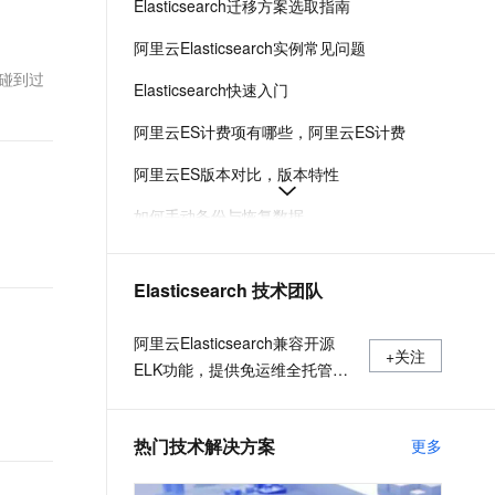
Elasticsearch迁移方案选取指南
t.diy 一步搞定创意建站
构建大模型应用的安全防护体系
通过自然语言交互简化开发流程,全栈开发支持
通过阿里云安全产品对 AI 应用进行安全防护
阿里云Elasticsearch实例常见问题
人碰到过
Elasticsearch快速入门
阿里云ES计费项有哪些，阿里云ES计费
阿里云ES版本对比，版本特性
如何手动备份与恢复数据
购买阿里云ES
Elasticsearch 技术团队
阿里云ES AI场景语义搜索
阿里云ES如何选择规格和容量
阿里云Elasticsearch兼容开源
+关注
ELK功能，提供免运维全托管服
务的弹性云搜索与分析引擎，致
力于数据库加速、数据分析、信
热门技术解决方案
更多
息检索、智能运维监控等场景服
务；独有的云原生高性能内核、