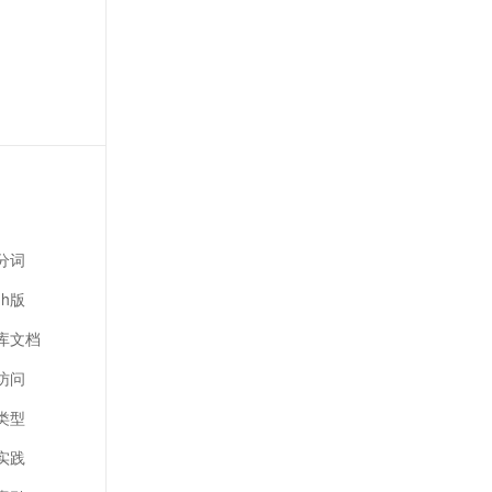
引分词
ch版
引库文档
引访问
引类型
引实践