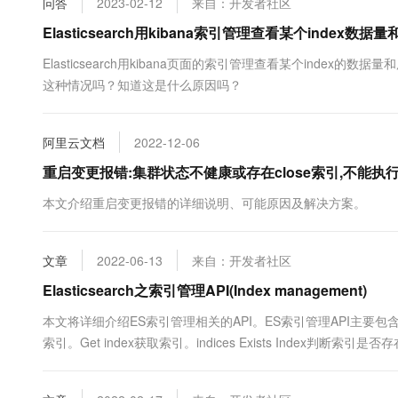
问答
2023-02-12
来自：开发者社区
10 分钟在聊天系统中增加
专有云
Elasticsearch用kibana索引管理查看某个index
Elasticsearch用kibana页面的索引管理查看某个ind
这种情况吗？知道这是什么原因吗？
阿里云文档
2022-12-06
重启变更报错:集群状态不健康或存在close索引,不能执
本文介绍重启变更报错的详细说明、可能原因及解决方案。
文章
2022-06-13
来自：开发者社区
Elasticsearch之索引管理API(Index management)
本文将详细介绍ES索引管理相关的API。ES索引管理API主要包含如下API:
索引。Get index获取索引。indices Exists Index判断索引是否
index api会使索引处于关闭状态，此时无法对该索引进行读、写，但索