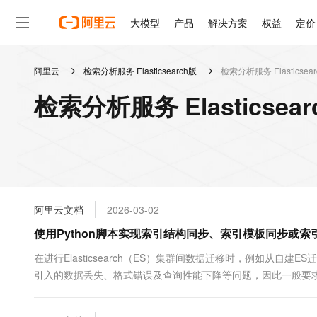
大模型
产品
解决方案
权益
定价
阿里云
检索分析服务 Elasticsearch版
检索分析服务 Elasticsea
大模型
产品
解决方案
权益
定价
云市场
伙伴
服务
了解阿里云
精选产品
精选解决方案
普惠上云
产品定价
精选商城
成为销售伙伴
售前咨询
为什么选择阿里云
千问AI平台
检索分析服务 Elasticse
了解云产品的定价详情
大模型服务平台百炼
睿译宝，AI翻译排版一
普惠上云 官方力荐
分销伙伴
在线服务
网站建设
什么是云计算
大
大模型服务与应用平台
上传文档即自动完成翻译和
云服务器38元/年起，超
咨询伙伴
多端小程序
技术领先
云上成本管理
售后服务
轻量应用服务器
GLM-5.2：长任务时代
官方推荐返现计划
大模型
精选产品
精选解决方案
Salesforce 国际版订阅
稳定可靠
管理和优化成本
推荐新用户得奖励，单订单
销售伙伴合作计划
自助服务
友盟天域
安全合规
人工智能与机器学习
AI
文本生成
云数据库 RDS
Hermes Agent，打造
云工开物
无影生态合作计划
在线服务
阿里云文档
2026-03-02
观测云
分析师报告
自主进化，持久记忆，越用
高校专属算力普惠，学生认
计算
互联网应用开发
Qwen3.8-Max
HOT
Salesforce On Alibaba C
工单服务
使用Python脚本实现索引结构同步、索引模板同步或
智能体时代全能旗舰模型
Tuya 物联网平台阿里云
研究报告与白皮书
人工智能平台 PAI
快速拥有专属 OpenClaw
大模
Consulting Partner 合
大数据
容器
免费试用
短信专区
一站式AI开发、训练和推
在进行Elasticsearch（ES）集群间数据迁移时，例如从
蓝凌 OA
Qwen3.7-Plus
AI 大模型销售与服务生
现代化应用
引入的数据丢失、格式错误及查询性能下降等问题，因此一般要
存储
天池大赛
能看、能想、能动手的多模
云解析DNS
解决方案免费试用 新老
电子合同
Python脚本预定义ES集群索引的映射和设置，并实现索引结构
最高领取价值200元试用
安全
网络与CDN
AI 算法大赛
Qwen3-VL-Plus
畅捷通