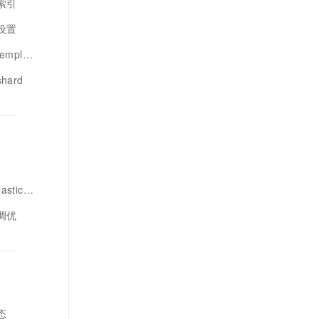
版索引
引设置
late
hard
rch版索引
引调优
态