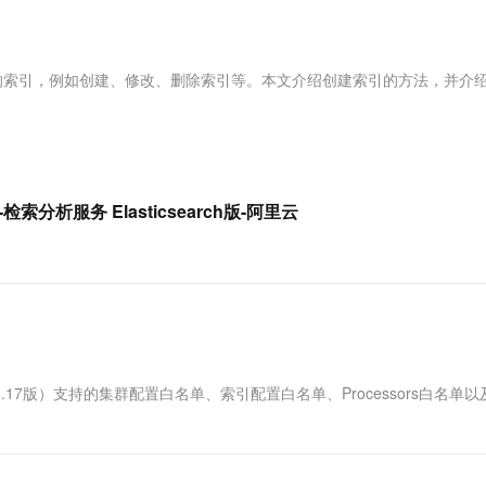
服务生态伙伴
视觉 Coding、空间感知、多模态思考等全面升级
1M上下文，专为长程任务能力而生
云工开物
企业应用
Works
Night Plan 支持 Qwen 3.8-Max
云原生大数据计算服务 MaxCompute
AI 办公
容器服务 Kub
NEW
Red Hat
30+ 款产品免费体验
Data Agent 驱动的一站式 Data+AI 开发治理平台
夜间 5 折，Qwen/Meoo/TokenPlan 客户专享
面向分析的企业级SaaS模式云数据仓库
AI智能应用
提供一站式管
科研合作
ERP
堂（旗舰版）
SUSE
管理您的索引，例如创建、修改、删除索引等。本文介绍创建索引的方法，并介
智能客服
AI 应用构建
大模型原生
CRM
防护产品
2个月
自动承接线索
建站小程序
Qoder
大模型服务平台百炼-应用模版
OA 办公系统
HOT
NEW
面向真实软件
个人版上线、团队版降价；千问3.8-Max首发发尝鲜
丰富多元化的应用模版和解决方案
力提升
财税管理
模板建站
万有无界
大模型服务平台百炼-智能体
-检索分析服务 Elasticsearch版-阿里云
400电话
定制建站
的模型效果
灵活可视化地构建企业级 Agent
方案
广告营销
模板小程序
秒悟
人工智能平台 PAI
定制小程序
云端极速 AI 
新一代 AI 视频生成模型，深度适配广告营销等场景
AI Native 的算法工程平台，一站式完成建模、训练、推理服务部署
APP 开发
建站系统
应用（8.17版）支持的集群配置白名单、索引配置白名单、Processors白名单以及
AI 应用
10分钟微调：让0.6B模型媲美235B模
多模态数据信
型
依托云原生高可用架构,实现Dify私有化部署
用1%尺寸在特定领域达到大模型90%以上效果