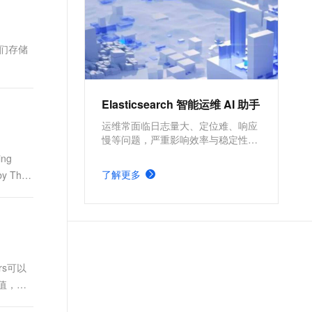
达摩院NLP分词、向量检索、智
能运维、免费X-Pack高级商业特
性等能力，全面提升企业应用效
许我们存储
率，降低成本。
Elasticsearch 智能运维 AI 助手
运维常面临日志量大、定位难、响应
慢等问题，严重影响效率与稳定性。
本方案基于阿里云 Elasticsearch，通
ng
过 Kibana 快速部署 Elastic AI
了解更多
 Their
Assistant，实现日志分析、异常检测
与安全威胁识别的自动化，显著提升
运维与安全分析的效率。
ers可以
值，比