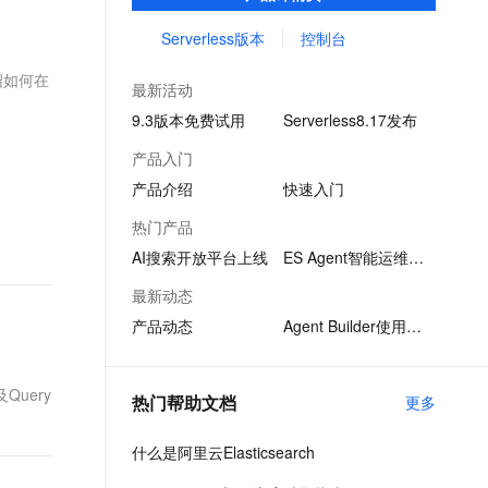
索、分析平台级产品服务。具备读写/存算分
文戏情感细腻自然，动作戏激烈拳拳到肉，实现更强表演能力
支持中英文自由切换，具备更强的噪声鲁棒性
ernetes 版 ACK
云聚AI 严选权益
AI 原生数据库服务发布
SSL 证书
离、智能化运维、免费的X-Pack高级商业特
Serverless版本
控制台
，一键激活高效办公新体验
理容器应用的 K8s 服务
精选AI产品，从模型到应用全链提效
Agent 数据网关
性等产品特性。
堡垒机
绍如何在
AI 用量加速计划
云原生数据库 PolarDB
最新活动
应用
防火墙
、识别商机，让客服更高效、服务更出色。
新老同享，达量后返
Agentic Database 发布
9.3版本免费试用
Serverless8.17发布
千问办公
主机安全
NEW
产品入门
的智能体编程平台
一站式AI生产力平台
产品介绍
快速入门
AI 应用及服务市场
伶鹊
热门产品
企业级人与Agent协作平台，接入和调度多个数字员工
智能客服平台，对话机器人、对话分析、智能外呼
AI 应用
AI搜索开放平台上线
ES Agent智能运维助手
大模型服务平台百炼 - 全妙
大模型
最新动态
应用创作平台
多模态内容创作工具，已接入 DeepSeek
产品动态
Agent Builder使用指引
自然语言处理
数据标注
Query
热门帮助文档
更多
机器学习
息提取
与 AI 智能体进行实时音视频通话
什么是阿里云Elasticsearch
从文本、图片、视频中提取结构化的属性信息
构建支持视频理解的 AI 音视频实时通话应用