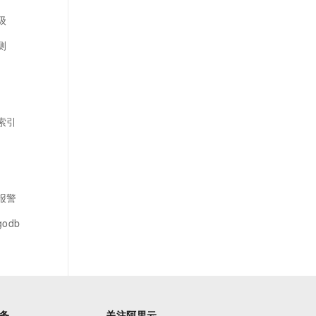
级
测
建索引
控报警
godb
务
关注阿里云