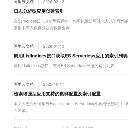
阿里云文档
2026-02-13
大数据开发治理平台 Data
AI 产品 免费试用
网络
安全
云开发大赛
Tableau 订阅
日志分析型应用创建索引
1亿+ 大模型 tokens 和 
可观测
入门学习赛
中间件
AI空中课堂在线直播课
在Serverless日志分析型应用中，您可以通过可视化方式
云防火墙
140+云产品 免费试用
大模型服务
索引中写入数据并进行数据查询。
上云与迁云
云原生的云上边界网络安全
产品新客免费试用，最长1
数据库
生态解决方案
千问AI平台-Token Plan
企业出海
大模型ACA认证体验
大数据计算
阿里云文档
2026-01-13
助力企业全员 AI 认知与能
行业生态解决方案
政企业务
媒体服务
千问AI平台-模型体验
调用ListIndices接口获取ES Serverless应用的索引列表
开发者生态解决方案
在线体验全尺寸、多种模态
企业服务与云通信
调用ListIndices接口，查看ES Serverless应用的索引列表。
AI 开发和 AI 应用解决
Happy 系列大模型
域名与网站
阿里云文档
2025-10-11
终端用户计算
检索增强型应用支持的集群配置及索引配置
Serverless
大模型解决方案
本文为您介绍阿里云Elasticsearch Serverless检索增强型
白名单。
开发工具
快速部署 Dify，高效搭建 
迁移与运维管理