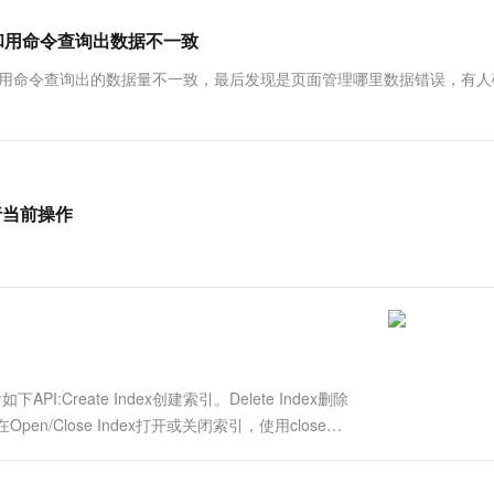
一个 AI 助手
超强辅助，Bol
即刻拥有 DeepSeek-R1 满血版
在企业官网、通讯软件中为客户提供 AI 客服
数据量和用命令查询出数据不一致
多种方案随心选，轻松解锁专属 DeepSeek
ex的数据量和用命令查询出的数据量不一致，最后发现是页面管理哪里数据错误，有
行当前操作
Create Index创建索引。Delete Index删除
存在Open/Close Index打开或关闭索引，使用close
引数据不会被删除。Shrink ....