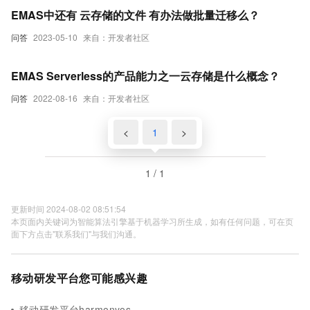
EMAS中还有 云存储的文件 有办法做批量迁移么？
问答
2023-05-10
来自：开发者社区
EMAS Serverless的产品能力之一云存储是什么概念？
问答
2022-08-16
来自：开发者社区
<
1
>
1 / 1
更新时间 2024-08-02 08:51:54
本页面内关键词为智能算法引擎基于机器学习所生成，如有任何问题，可在页
面下方点击"联系我们"与我们沟通。
移动研发平台您可能感兴趣
移动研发平台harmonyos